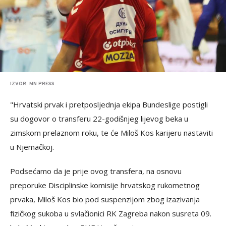
IZVOR: MN PRESS
"Hrvatski prvak i pretposljednja ekipa Bundeslige postigli
su dogovor o transferu 22-godišnjeg lijevog beka u
zimskom prelaznom roku, te će Miloš Kos karijeru nastaviti
u Njemačkoj.
Podsećamo da je prije ovog transfera, na osnovu
preporuke Disciplinske komisije hrvatskog rukometnog
prvaka, Miloš Kos bio pod suspenzijom zbog izazivanja
fizičkog sukoba u svlačionici RK Zagreba nakon susreta 09.