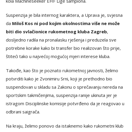
kola Machineseeker EHF Lige šampiona.
Suspenzija je bila internog karaktera, a Uprava je, svjesna
da
Miloš Kos ni pod kojim okolnostima više ne može
biti dio svlačionice rukometnog kluba Zagreb
,
dosljedno radila na pronalasku rješenja i preduzela sve
potrebne korake kako bi transfer bio realizovan što prije,
štiteći tako u najvećoj mogućoj mjeri interese kluba.
Takođe, kao što je poznato rukometnoj javnosti, želimo
potvrditi kako je Zvonimiru Srni, koji je prethodno bio
suspendovan u skladu sa Zakonu o sprečavanju nereda na
sportskim takmičenjima, suspenzija ranije ukinuta jer je
istragom Disciplinske komisije potvrđeno da je reagovao u
odbrani saigrača.
Na kraju, želimo ponovo da istaknemo kako rukometni klub