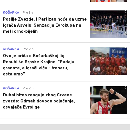
0
KOŠARKA
Pre 1 h
|
Poslije Zvezde, i Partizan hoće da uzme
igrača Asvelu: Senzacija Evrokupa na
meti crno-bijelih
0
KOŠARKA
Pre 2 h
|
Ovo je priča o Košarkaškoj ligi
Republike Srpske Krajine: "Padaju
granate, a igrači viču - treneru,
ostajemo"
0
KOŠARKA
Pre 2 h
|
Dubai hitno reaguje zbog Crvene
zvezde: Odmah dovode pojačanje,
osvajača Evrolige