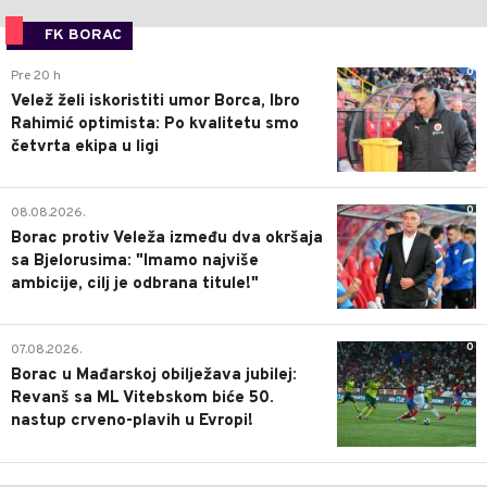
FK BORAC
0
Pre 20 h
Velež želi iskoristiti umor Borca, Ibro
Rahimić optimista: Po kvalitetu smo
četvrta ekipa u ligi
0
08.08.2026.
Borac protiv Veleža između dva okršaja
sa Bjelorusima: "Imamo najviše
ambicije, cilj je odbrana titule!"
0
07.08.2026.
Borac u Mađarskoj obilježava jubilej:
Revanš sa ML Vitebskom biće 50.
nastup crveno-plavih u Evropi!