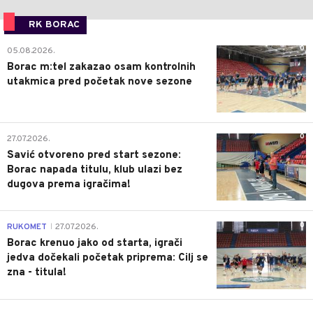
RK BORAC
0
05.08.2026.
Borac m:tel zakazao osam kontrolnih
utakmica pred početak nove sezone
0
27.07.2026.
Savić otvoreno pred start sezone:
Borac napada titulu, klub ulazi bez
dugova prema igračima!
0
RUKOMET
27.07.2026.
|
Borac krenuo jako od starta, igrači
jedva dočekali početak priprema: Cilj se
zna - titula!