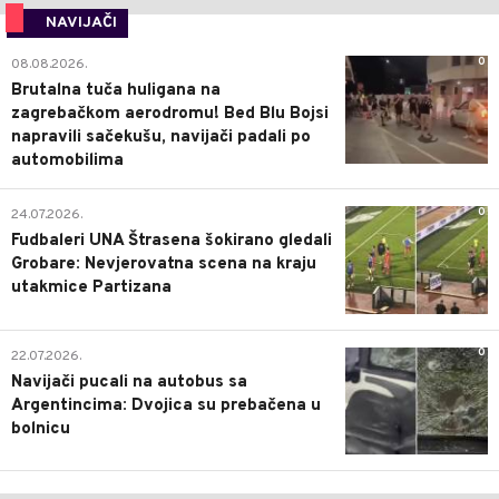
NAVIJAČI
0
08.08.2026.
Brutalna tuča huligana na
zagrebačkom aerodromu! Bed Blu Bojsi
napravili sačekušu, navijači padali po
automobilima
0
24.07.2026.
Fudbaleri UNA Štrasena šokirano gledali
Grobare: Nevjerovatna scena na kraju
utakmice Partizana
0
22.07.2026.
Navijači pucali na autobus sa
Argentincima: Dvojica su prebačena u
bolnicu