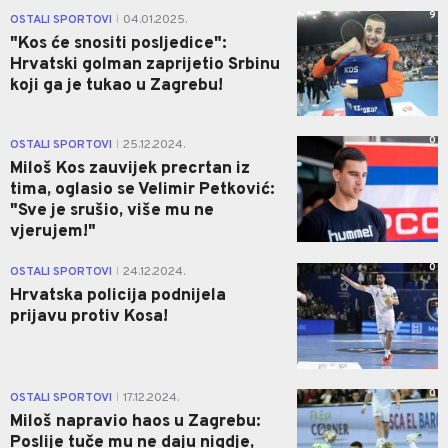
9
OSTALI SPORTOVI
04.01.2025.
|
"Kos će snositi posljedice":
Hrvatski golman zaprijetio Srbinu
koji ga je tukao u Zagrebu!
0
OSTALI SPORTOVI
25.12.2024.
|
Miloš Kos zauvijek precrtan iz
tima, oglasio se Velimir Petković:
"Sve je srušio, više mu ne
vjerujem!"
0
OSTALI SPORTOVI
24.12.2024.
|
Hrvatska policija podnijela
prijavu protiv Kosa!
0
OSTALI SPORTOVI
17.12.2024.
|
Miloš napravio haos u Zagrebu:
Poslije tuče mu ne daju nigdje,