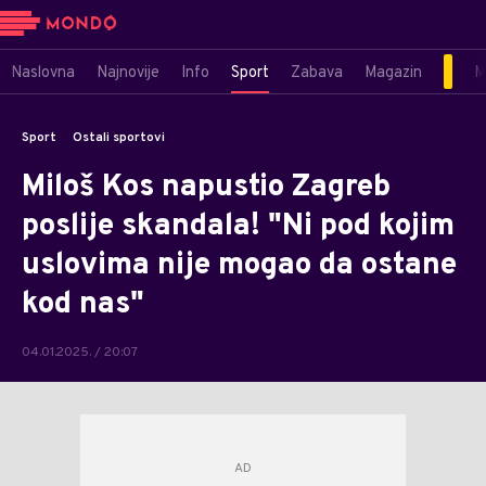
Naslovna
Najnovije
Info
Sport
Zabava
Magazin
M
Sport
Ostali sportovi
Miloš Kos napustio Zagreb
poslije skandala! "Ni pod kojim
uslovima nije mogao da ostane
kod nas"
04.01.2025. / 20:07