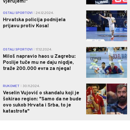
vjerujem!"
0
OSTALI SPORTOVI
24.12.2024.
|
Hrvatska policija podnijela
prijavu protiv Kosa!
0
OSTALI SPORTOVI
17.12.2024.
|
Miloš napravio haos u Zagrebu:
Poslije tuče mu ne daju nigdje,
traže 200.000 evra za njega!
0
RUKOMET
30.11.2024.
|
Veselin Vujović o skandalu koji je
šokirao region: "Samo da ne bude
ovo sukob Hrvata i Srba, to je
katastrofa"