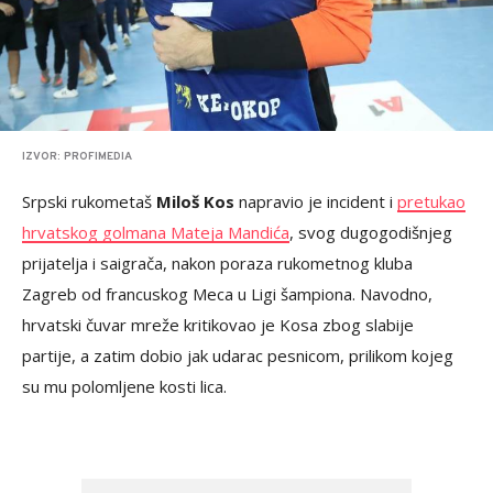
IZVOR: PROFIMEDIA
Srpski rukometaš
Miloš Kos
napravio je incident i
pretukao
hrvatskog golmana Mateja Mandića
, svog dugogodišnjeg
prijatelja i saigrača, nakon poraza rukometnog kluba
Zagreb od francuskog Meca u Ligi šampiona. Navodno,
hrvatski čuvar mreže kritikovao je Kosa zbog slabije
partije, a zatim dobio jak udarac pesnicom, prilikom kojeg
su mu polomljene kosti lica.