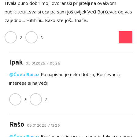
Hvala puno dobri moji dvoranski prijatelji na ovakvom
publicitetu...sva sreća pa sam još uvijek Veći Borčevac od vas
zajedno.... Hihihihi... Kako ste još... Inače..
2
3
Ipak
05.01.2025. / 08:26
@Čova Buraz
Pa napisao je neko dobro, Borčevac iz
interesa si najveći!
3
2
Rašo
05.01.2025. / 12:26
@Čova Buraz
Borčevac iz interesa, puno je takvih u ovom