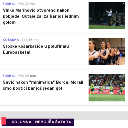
0
FUDBAL
Pre 32 min
|
Vinko Marinović otvoreno nakon
pobjede: Ostaje žal za bar još jednim
golom
0
KOŠARKA
Pre 36 min
|
Srpske košarkašice u polufinalu
Eurobasketa!
0
FUDBAL
Pre 39 min
|
Savić nakon "minimalca" Borca: Morali
smo postići bar još jedan gol
KOLUMNA - NEBOJŠA ŠATARA