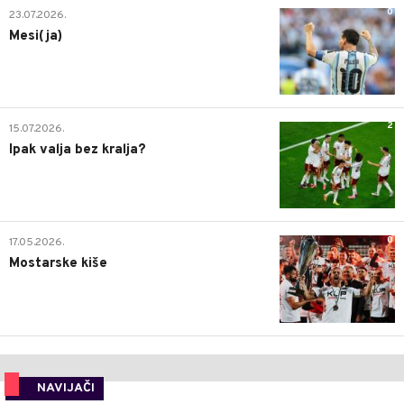
0
23.07.2026.
Mesi(ja)
2
15.07.2026.
Ipak valja bez kralja?
0
17.05.2026.
Mostarske kiše
NAVIJAČI