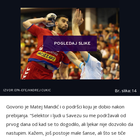
POGLEDAJ SLIKE
IZVOR: EPA-EFE/ANDREJ CUKIC
Br. slika: 14
Govorio je Matej Mandić i o podršci koju je dobio nakon
prebijanja. "Selektor i ljudi u Savezu su me podržavali od
prvog dana od kad se to dogodilo, ali ljekar nije dozvolio da
nastupim. Kažem, još postoje male šanse, ali što se tiče