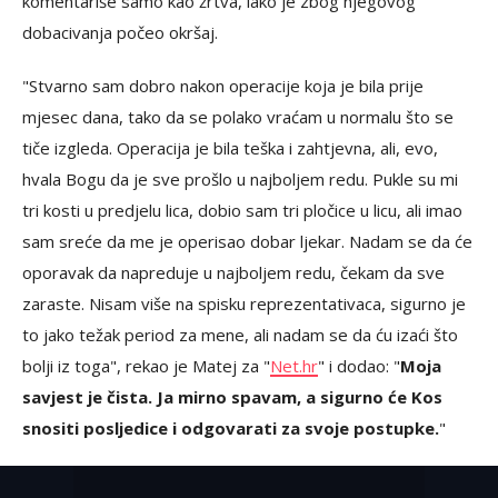
komentariše samo kao žrtva, iako je zbog njegovog
dobacivanja počeo okršaj.
"Stvarno sam dobro nakon operacije koja je bila prije
mjesec dana, tako da se polako vraćam u normalu što se
tiče izgleda. Operacija je bila teška i zahtjevna, ali, evo,
hvala Bogu da je sve prošlo u najboljem redu. Pukle su mi
tri kosti u predjelu lica, dobio sam tri pločice u licu, ali imao
sam sreće da me je operisao dobar ljekar. Nadam se da će
oporavak da napreduje u najboljem redu, čekam da sve
zaraste. Nisam više na spisku reprezentativaca, sigurno je
to jako težak period za mene, ali nadam se da ću izaći što
bolji iz toga", rekao je Matej za "
Net.hr
" i dodao: "
Moja
savjest je čista. Ja mirno spavam, a sigurno će Kos
snositi posljedice i odgovarati za svoje postupke.
"