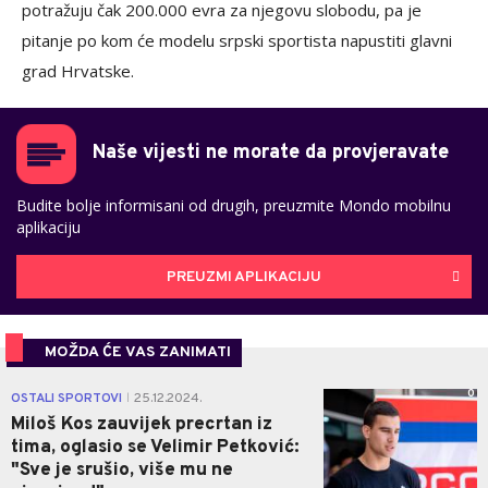
potražuju čak 200.000 evra za njegovu slobodu, pa je
pitanje po kom će modelu srpski sportista napustiti glavni
grad Hrvatske.
Naše vijesti ne morate da provjeravate
Budite bolje informisani od drugih, preuzmite Mondo mobilnu
aplikaciju
PREUZMI APLIKACIJU
MOŽDA ĆE VAS ZANIMATI
0
OSTALI SPORTOVI
25.12.2024.
|
Miloš Kos zauvijek precrtan iz
tima, oglasio se Velimir Petković:
"Sve je srušio, više mu ne