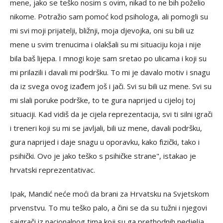
mene, jako se teško nosim s ovim, nikad to ne bih poželio
nikome. Potražio sam pomoć kod psihologa, ali pomogli su
mi svi moji prijatelji, bližnji, moja djevojka, oni su bili uz
mene u svim trenucima i olakšali su mi situaciju koja i nije
bila baš lijepa. I mnogi koje sam sretao po ulicama i koji su
mi prilazili i davali mi podršku. To mi je davalo motiv i snagu
da iz svega ovog izađem još i jači. Svi su bili uz mene. Svi su
mi slali poruke podrške, to te gura naprijed u cijeloj toj
situaciji. Kad vidiš da je cijela reprezentacija, svi ti silni igrači
i treneri koji su mi se javljali, bili uz mene, davali podršku,
gura naprijed i daje snagu u oporavku, kako fizički, tako i
psihički. Ovo je jako teško s psihičke strane", istakao je
hrvatski reprezentativac.
Ipak, Mandić neće moći da brani za Hrvatsku na Svjetskom
prvenstvu. To mu teško palo, a čini se da su tužni i njegovi
saigrači iz nacionalnog tima koji su ga prethodnih nedjelja