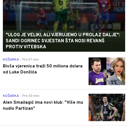
"ULOG JE VELIKI, ALI VJERUJEMO U PROLAZ DALJE":
SANDI OGRINEC SVJESTAN ŠTA NOSI REVANŠ
PROTIV VITEBSKA
0
KOŠARKA
Pre 27 min
|
Bivša vjerenica traži 50 miliona dolara
od Luke Dončića
0
KOŠARKA
Pre 30 min
|
Alen Smailagić ima novi klub: "Više mu
nudio Partizan"