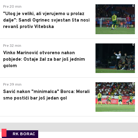
0
Pre 20 min
"Ulog je veliki, ali vjerujemo u prolaz
dalje": Sandi Ogrinec svjestan šta nosi
revanš protiv Vitebska
0
Pre 32 min
Vinko Marinović otvoreno nakon
pobjede: Ostaje žal za bar još jednim
golom
0
Pre 39 min
Savić nakon "minimalca" Borca: Morali
smo postići bar još jedan gol
RK BORAC