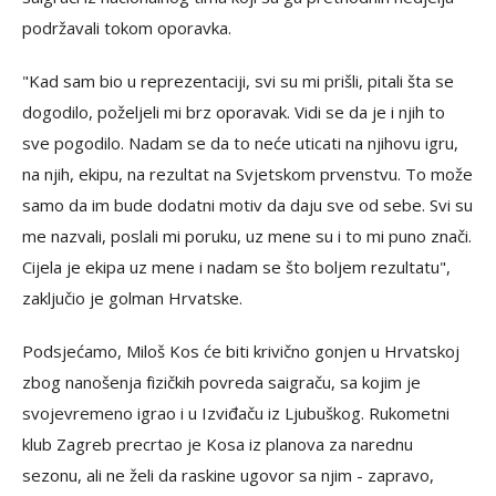
podržavali tokom oporavka.
"Kad sam bio u reprezentaciji, svi su mi prišli, pitali šta se
dogodilo, poželjeli mi brz oporavak. Vidi se da je i njih to
sve pogodilo. Nadam se da to neće uticati na njihovu igru,
na njih, ekipu, na rezultat na Svjetskom prvenstvu. To može
samo da im bude dodatni motiv da daju sve od sebe. Svi su
me nazvali, poslali mi poruku, uz mene su i to mi puno znači.
Cijela je ekipa uz mene i nadam se što boljem rezultatu",
zaključio je golman Hrvatske.
Podsjećamo, Miloš Kos će biti krivično gonjen u Hrvatskoj
zbog nanošenja fizičkih povreda saigraču, sa kojim je
svojevremeno igrao i u Izviđaču iz Ljubuškog. Rukometni
klub Zagreb precrtao je Kosa iz planova za narednu
sezonu, ali ne želi da raskine ugovor sa njim - zapravo,