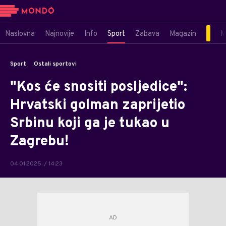
Naslovna
Najnovije
Info
Sport
Zabava
Magazin
M
Sport
Ostali sportovi
"Kos će snositi posljedice":
Hrvatski golman zaprijetio
Srbinu koji ga je tukao u
Zagrebu!
04.01.2025. / 14:23