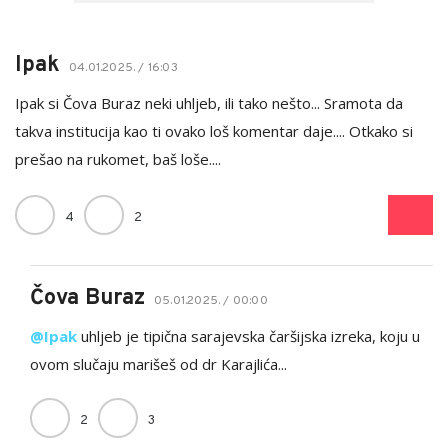
Ipak
04.01.2025. / 16:03
Ipak si Čova Buraz neki uhljeb, ili tako nešto... Sramota da
takva institucija kao ti ovako loš komentar daje.... Otkako si
prešao na rukomet, baš loše....
4
2
Čova Buraz
05.01.2025. / 00:00
@Ipak
uhljeb je tipična sarajevska čaršijska izreka, koju u
ovom slučaju marišeš od dr Karajlića...
2
3