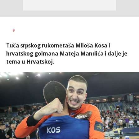
Bojan
AUTOR
9
Jakovljević
Tuča srpskog rukometaša Miloša Kosa i
hrvatskog golmana Mateja Mandića i dalje je
tema u Hrvatskoj.