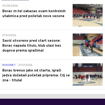
0
05.08.2026.
Borac m:tel zakazao osam kontrolnih
utakmica pred početak nove sezone
0
27.07.2026.
Savić otvoreno pred start sezone:
Borac napada titulu, klub ulazi bez
dugova prema igračima!
0
RUKOMET
27.07.2026.
|
Borac krenuo jako od starta, igrači
jedva dočekali početak priprema: Cilj se
zna - titula!