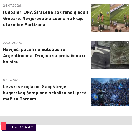
0
24.07.2026.
Fudbaleri UNA Štrasena šokirano gledali
Grobare: Nevjerovatna scena na kraju
utakmice Partizana
0
22.07.2026.
Navijači pucali na autobus sa
Argentincima: Dvojica su prebačena u
bolnicu
1
07.07.2026.
Levski se oglasio: Saopštenje
bugarskog šampiona nekoliko sati pred
meč sa Borcem!
FK BORAC