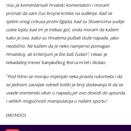
nisu je komentarisali hrvatski komentatori i moram
priznati da sam čuo brojne kritike na suđenje. Kad se
sjetim onog cirkusa protiv Egipta, kad su Slovencima sudije
uzele loptu kad im je trebao gol, onda moram da kažem
kako je ovo, kako su Hrvatima puštali duže napade, jako
neobično. Ne kažem da je neko namjerno pomagao
Hrvatskoj, ali kriterijum je bio baš čudan",
rekao je
nekadašnji trener banjalučkog Borca m:tel i dodao:
"Pod hitno se moraju mijenjati neka pravila rukometa i da
se jednom zauvijek odredi koliki je broj dodavanja ili da se
uvede vremenski okvir u napadu,jer ovo dovodi do apsurda
i velikih mogućnosti manipulacija u našem sportu".
(MONDO)