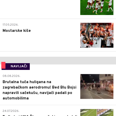
0
17.05.2026.
Mostarske kiše
NAVIJAČI
0
08.08.2026.
Brutalna tuča huligana na
zagrebačkom aerodromu! Bed Blu Bojsi
napravili sačekušu, navijači padali po
automobilima
0
24.07.2026.