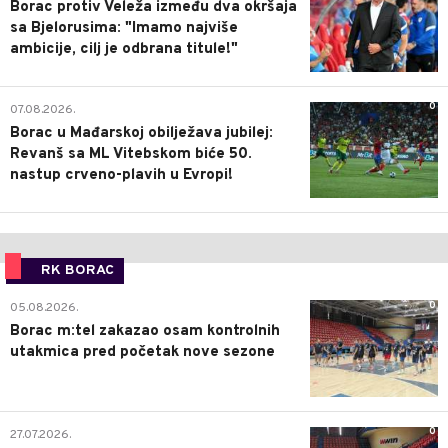
Borac protiv Veleža između dva okršaja
sa Bjelorusima: "Imamo najviše
ambicije, cilj je odbrana titule!"
0
07.08.2026.
Borac u Mađarskoj obilježava jubilej:
Revanš sa ML Vitebskom biće 50.
nastup crveno-plavih u Evropi!
RK BORAC
0
05.08.2026.
Borac m:tel zakazao osam kontrolnih
utakmica pred početak nove sezone
0
27.07.2026.