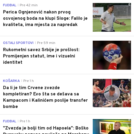
0
FUDBAL
Pre 42 min
|
Perica Ognjenović nakon prvog
osvojenog boda na klupi Sloge: Falilo je
kvaliteta, ima mjesta za napredak
0
OSTALI SPORTOVI
Pre 59 min
|
Rukometni savez Srbije je prošlost:
Promijenjen statut, ime i vizuelni
identitet
0
KOŠARKA
Pre 1 h
|
Da li je tim Crvene zvezde
kompletiran? Evo šta se dešava sa
Kampacom i Kalinićem poslije transfer
bombe
0
FUDBAL
Pre 1 h
|
"Zvezda je bolji tim od Hapoela": Boško