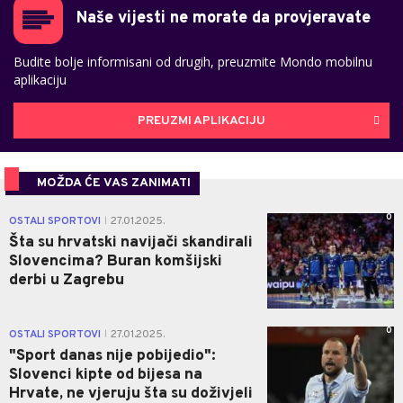
Naše vijesti ne morate da provjeravate
Budite bolje informisani od drugih, preuzmite Mondo mobilnu
aplikaciju
PREUZMI APLIKACIJU
MOŽDA ĆE VAS ZANIMATI
0
OSTALI SPORTOVI
27.01.2025.
|
Šta su hrvatski navijači skandirali
Slovencima? Buran komšijski
derbi u Zagrebu
0
OSTALI SPORTOVI
27.01.2025.
|
"Sport danas nije pobijedio":
Slovenci kipte od bijesa na
Hrvate, ne vjeruju šta su doživjeli