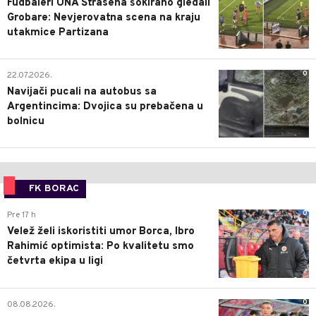
Fudbaleri UNA Štrasena šokirano gledali
Grobare: Nevjerovatna scena na kraju
utakmice Partizana
0
22.07.2026.
Navijači pucali na autobus sa
Argentincima: Dvojica su prebačena u
bolnicu
FK BORAC
0
Pre 17 h
Velež želi iskoristiti umor Borca, Ibro
Rahimić optimista: Po kvalitetu smo
četvrta ekipa u ligi
0
08.08.2026.