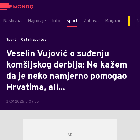
Naslovna
Najnovije
Info
Sport
Zabava
Magazin
M
Sport
Ostali sportovi
Veselin Vujović o suđenju
komšijskog derbija: Ne kažem
da je neko namjerno pomogao
Hrvatima, ali...
27.01.2025. / 09:38