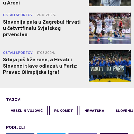
u Areni
0
OSTALI SPORTOVI
26.01.2025.
|
Slovenija pala u Zagrebu! Hrvati
u četvrtfinalu Svjetskog
prvenstva
0
OSTALI SPORTOVI
17.03.2024.
|
Srbija još liže rane, a Hrvati i
Slovenci slave odlazak u Pariz:
Pravac Olimpijske igre!
TAGOVI
VESELIN VUJOVIĆ
RUKOMET
HRVATSKA
SLOVENIJ
PODIJELI