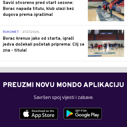
Savić otvoreno pred start sezone:
Borac napada titulu, klub ulazi bez
dugova prema igračima!
0
RUKOMET
27.07.2026.
|
Borac krenuo jako od starta, igrači
jedva dočekali početak priprema: Cilj se
zna - titula!
PREUZMI NOVU MONDO APLIKACIJU
Savršen spoj vijesti i zabave.