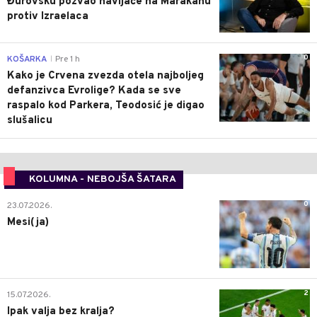
Đurovsku pozvao navijače na Marakanu
protiv Izraelaca
0
KOŠARKA
Pre 1 h
|
Kako je Crvena zvezda otela najboljeg
defanzivca Evrolige? Kada se sve
raspalo kod Parkera, Teodosić je digao
slušalicu
KOLUMNA - NEBOJŠA ŠATARA
0
23.07.2026.
Mesi(ja)
2
15.07.2026.
Ipak valja bez kralja?