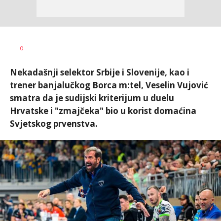
Nebojša
AUTOR
0
Šatara
Nekadašnji selektor Srbije i Slovenije, kao i
trener banjalučkog Borca m:tel, Veselin Vujović
smatra da je sudijski kriterijum u duelu
Hrvatske i "zmajčeka" bio u korist domaćina
Svjetskog prvenstva.