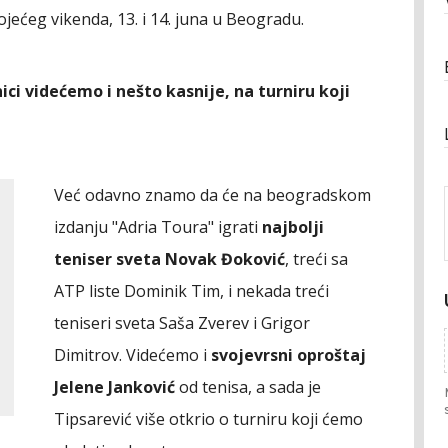
ojećeg vikenda, 13. i 14. juna u Beogradu.
nici videćemo i nešto kasnije, na turniru koji
Već odavno znamo da će na beogradskom
izdanju "Adria Toura" igrati
najbolji
teniser sveta Novak Đoković
, treći sa
ATP liste Dominik Tim, i nekada treći
teniseri sveta Saša Zverev i Grigor
Dimitrov. Videćemo i
svojevrsni oproštaj
Jelene Janković
od tenisa, a sada je
Tipsarević više otkrio o turniru koji ćemo