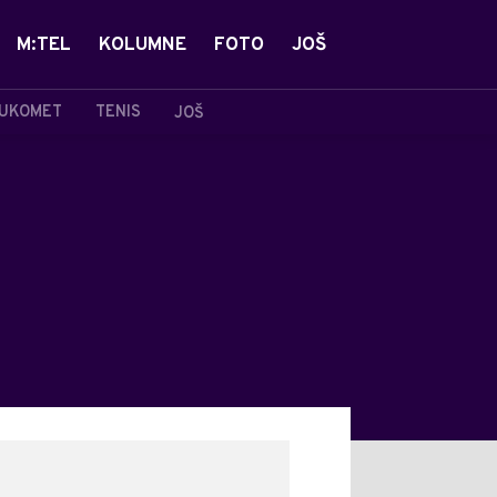
M:TEL
KOLUMNE
FOTO
JOŠ
UKOMET
TENIS
JOŠ