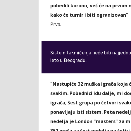
pobedili koronu, već će na prvom m
kako će turnir i biti ogranizovan"
,
Prva.
Sistem takmičenja neće biti najjednos
leto u Beogradu.
"Nastupiće 32 muška igrača koja ć
svakim. Pobednici idu dalje, mi do
igrača, šest grupa po četvori sva
ponavljaju isti sistem. Peta nedelj
nedelja je London "masters" za 
352 meča za šest nedelja na četiri