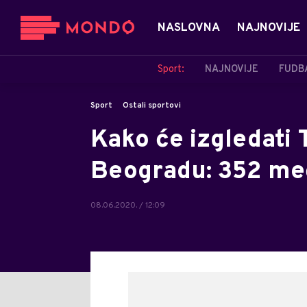
NASLOVNA
NAJNOVIJE
Sport:
NAJNOVIJE
FUDB
Sport
Ostali sportovi
Kako će izgledati T
Beogradu: 352 meč
08.06.2020. / 12:09