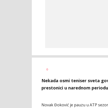
Nebojša
AUTOR
0
Marković
Nekada osmi teniser sveta gov
prestonici u narednom periodu
Novak Đoković je pauzu u ATP sezoni