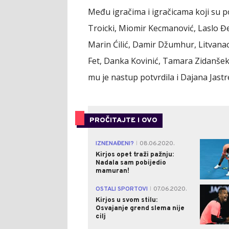
Među igračima i igračicama koji su po
Troicki, Miomir Kecmanović, Laslo Đe
Marin Ćilić, Damir Džumhur, Litvanac 
Fet, Danka Kovinić, Tamara Zidanšek,
mu je nastup potvrdila i Dajana Jastr
PROČITAJTE I OVO
IZNENAĐENI?
08.06.2020.
|
Kirjos opet traži pažnju:
Nadala sam pobijedio
mamuran!
OSTALI SPORTOVI
07.06.2020.
|
Kirjos u svom stilu:
Osvajanje grend slema nije
cilj