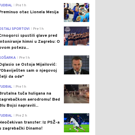
0
FUDBAL
Pre 1 h
|
Preminuo otac Lionela Mesija
0
OSTALI SPORTOVI
Pre 1 h
|
Crnogorci spustili glave pred
intoniranje himni u Zagrebu: O
ovom potezu...
0
KOŠARKA
Pre 1 h
|
Oglasio se Ostoja Mijailović:
"Obaviješten sam o njegovoj
želji da ode"
0
FUDBAL
Pre 1 h
|
Brutalna tuča huligana na
zagrebačkom aerodromu! Bed
Blu Bojsi napravili...
0
FUDBAL
Pre 2 h
|
Neočekivan transfer: Iz PSŽ-a
u zagrebački Dinamo!