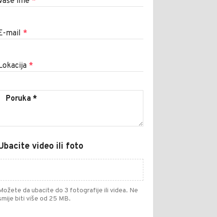
Vaše ime
*
E-mail
*
Lokacija
*
Ubacite video ili foto
Možete da ubacite do 3 fotografije ili videa. Ne
smije biti više od 25 MB.