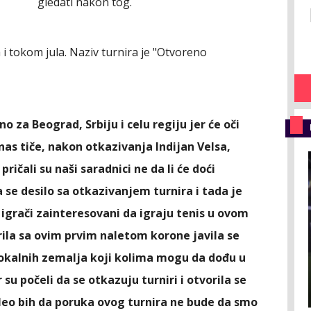
gledati nakon tog.
a i tokom jula. Naziv turnira je "Otvoreno
 za Beograd, Srbiju i celu regiju jer će oči
 nas tiče, nakon otkazivanja Indijan Velsa,
ričali su naši saradnici ne da li će doći
a se desilo sa otkazivanjem turnira i tada je
 igrači zainteresovani da igraju tenis u ovom
rila sa ovim prvim naletom korone javila se
lokalnih zemalja koji kolima mogu da dođu u
 su počeli da se otkazuju turniri i otvorila se
eo bih da poruka ovog turnira ne bude da smo