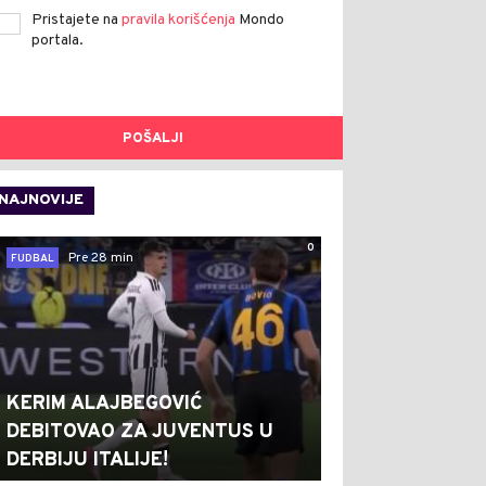
Pristajete na
pravila korišćenja
Mondo
portala.
POŠALJI
NAJNOVIJE
0
Pre 28 min
FUDBAL
KERIM ALAJBEGOVIĆ
DEBITOVAO ZA JUVENTUS U
DERBIJU ITALIJE!