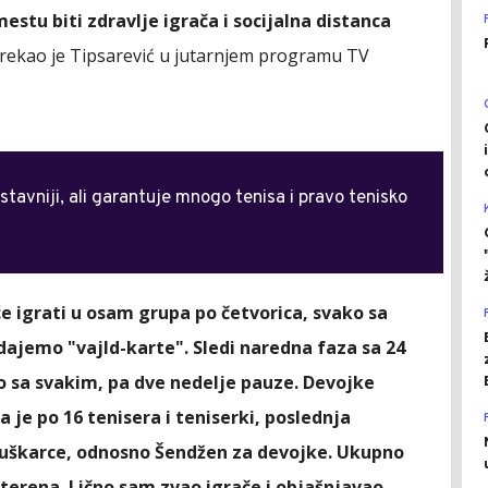
estu biti zdravlje igrača i socijalna distanca
 rekao je Tipsarević u jutarnjem programu TV
tavniji, ali garantuje mnogo tenisa i pravo tenisko
e igrati u osam grupa po četvorica, svako sa
dajemo "vajld-karte". Sledi naredna faza sa 24
ko sa svakim, pa dve nedelje pauze. Devojke
a je po 16 tenisera i teniserki, poslednja
muškarce, odnosno Šendžen za devojke. Ukupno
 terena. Lično sam zvao igrače i objašnjavao