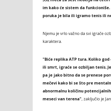
im kako će sistem da funkcioniše
poruka je bila ili igramo tenis ili 
Njemu je vrlo važno da svi igrače ozb
karaktera.
"Biće replika ATP tura. Koliko god ć
ili smrt, igraće se ozbiljan tenis.
pa je jako bitno da se prenese por
mečevi kako bi se što pre mentalno
abnormalnu količinu potencijalni
meseci van terena"
, zaključio je Ja