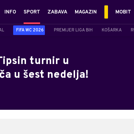
INFO
SPORT
ZABAVA
MAGAZIN
MOBIT
AL
FIFA WC 2026
PREMIJER LIGA BIH
KOŠARKA
R
ipsin turnir u
a u šest nedelja!