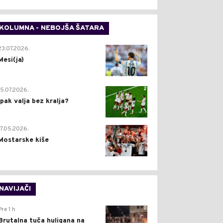
KOLUMNA - NEBOJŠA ŠATARA
0
23.07.2026.
Mesi(ja)
2
15.07.2026.
Ipak valja bez kralja?
0
17.05.2026.
Mostarske kiše
NAVIJAČI
0
Pre 1 h
Brutalna tuča huligana na