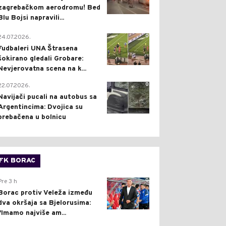
zagrebačkom aerodromu! Bed
Blu Bojsi napravili...
0
24.07.2026.
Fudbaleri UNA Štrasena
šokirano gledali Grobare:
Nevjerovatna scena na k...
0
22.07.2026.
Navijači pucali na autobus sa
Argentincima: Dvojica su
prebačena u bolnicu
FK BORAC
0
Pre 3 h
Borac protiv Veleža između
dva okršaja sa Bjelorusima:
"Imamo najviše am...