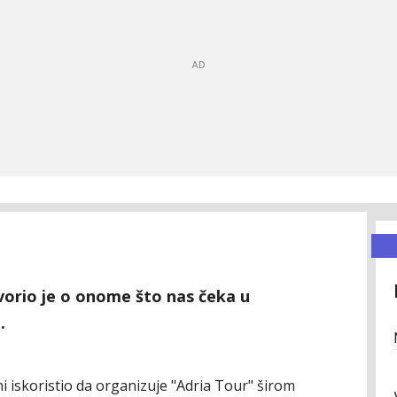
orio je o onome što nas čeka u
.
 iskoristio da organizuje "Adria Tour" širom