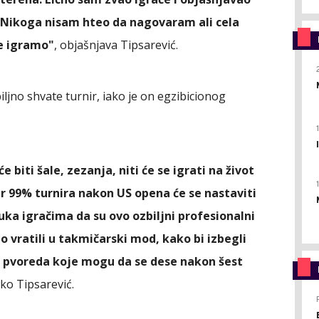
. Nikoga nisam hteo da nagovaram ali cela
ne igramo"
, objašnjava Tipsarević.
iljno shvate turnir, iako je on egzibicionog
e biti šale, zezanja, niti će se igrati na život
 Jer 99% turnira nakon US opena će se nastaviti
uka igračima da su ovo ozbiljni profesionalni
 vratili u takmičarski mod, kako bi izbegli
h pvoreda koje mogu da se dese nakon šest
nko Tipsarević.