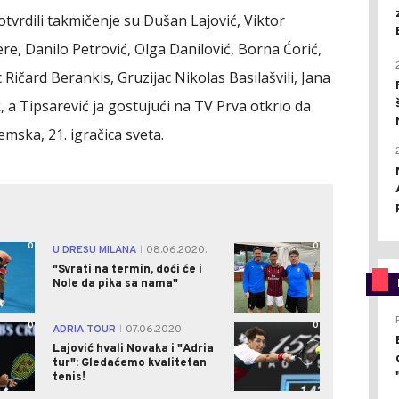
tvrdili takmičenje su Dušan Lajović, Viktor
re, Danilo Petrović, Olga Danilović, Borna Ćorić,
Ričard Berankis, Gruzijac Nikolas Basilašvili, Jana
 a Tipsarević ja gostujući na TV Prva otkrio da
emska, 21. igračica sveta.
0
0
U DRESU MILANA
08.06.2020.
|
"Svrati na termin, doći će i
Nole da pika sa nama"
0
0
ADRIA TOUR
07.06.2020.
|
Lajović hvali Novaka i "Adria
tur": Gledaćemo kvalitetan
tenis!