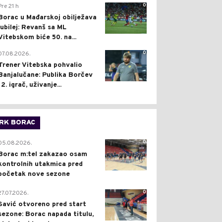
0
Pre 21 h
Borac u Mađarskoj obilježava
jubilej: Revanš sa ML
Vitebskom biće 50. na...
0
07.08.2026.
Trener Vitebska pohvalio
Banjalučane: Publika Borčev
12. igrač, uživanje...
RK BORAC
0
05.08.2026.
Borac m:tel zakazao osam
kontrolnih utakmica pred
početak nove sezone
0
27.07.2026.
Savić otvoreno pred start
sezone: Borac napada titulu,