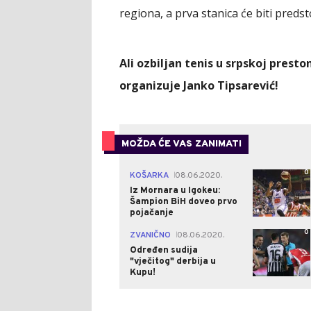
regiona, a prva stanica će biti predst
Ali ozbiljan tenis u srpskoj presto
organizuje Janko Tipsarević!
MOŽDA ĆE VAS ZANIMATI
0
KOŠARKA
08.06.2020.
|
Iz Mornara u Igokeu:
Šampion BiH doveo prvo
pojačanje
0
ZVANIČNO
08.06.2020.
|
Određen sudija
"vječitog" derbija u
Kupu!