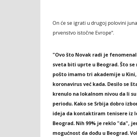
On će se igrati u drugoj polovini jun
prvenstvo istočne Evrope".
"Ovo što Novak radi je fenomenalno
sveta biti uprte u Beograd. Što se
pošto imamo tri akademije u Kini, p
koronavirus već kada. Desilo se št
krenulo na lokalnom nivou da li su
periodu. Kako se Srbija dobro izbo
ideja da kontaktiram tenisere iz 
Beograd. Nih 99% je reklo "da", jer
mogućnost da dođu u Beograd. Vol