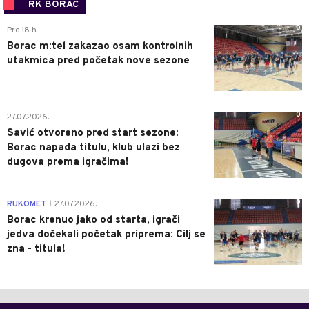
RK BORAC
0
Pre 18 h
Borac m:tel zakazao osam kontrolnih
utakmica pred početak nove sezone
0
27.07.2026.
Savić otvoreno pred start sezone:
Borac napada titulu, klub ulazi bez
dugova prema igračima!
0
RUKOMET
27.07.2026.
|
Borac krenuo jako od starta, igrači
jedva dočekali početak priprema: Cilj se
zna - titula!