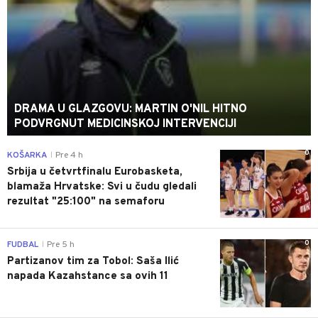
DRAMA U GLAZGOVU: MARTIN O'NIL HITNO
PODVRGNUT MEDICINSKOJ INTERVENCIJI
0
KOŠARKA
Pre 4 h
|
Srbija u četvrtfinalu Eurobasketa,
blamaža Hrvatske: Svi u čudu gledali
rezultat "25:100" na semaforu
0
FUDBAL
Pre 5 h
|
Partizanov tim za Tobol: Saša Ilić
napada Kazahstance sa ovih 11