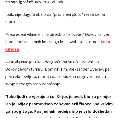
za sve igrače"
, naveo je Vilander.
Ipak, nije dugo trebalo da "promijeni ploču" i vrati se na
staro.
Prepredeni Vilander nije direktno "prozvao" Đokovića, već
stao u odbranu onih koji su ga kritikovali. Konkretno -
Nika
Kirjosa
.
Australijanac je rekao da igrači koji su učestvovali na
Đokovićevom turniru, Dominik Tim, Aleksander Zverev, pa i
prvi reket svijeta, moraju da preduzmu odgovornost za
svoje neodgovorno ponašanje.
"Iako ljudi ne vjeruju u to, Kirjos je uvek bio za primjer.
On je uvijek promovisao zabavan stil života i ne krivim
ga zbog toga. Posljednjih nedelja bio je vrlo dosljedan