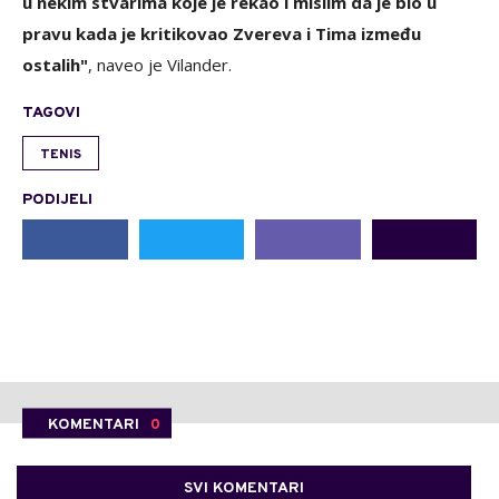
u nekim stvarima koje je rekao i mislim da je bio u
pravu kada je kritikovao Zvereva i Tima između
ostalih"
, naveo je Vilander.
TAGOVI
TENIS
PODIJELI
KOMENTARI
0
SVI KOMENTARI