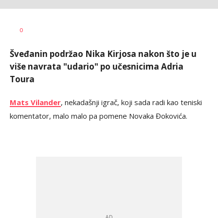
Mirjana
AUTOR
0
Šegan
Šveđanin podržao Nika Kirjosa nakon što je u
više navrata "udario" po učesnicima Adria
Toura
Mats Vilander
, nekadašnji igrač, koji sada radi kao teniski
komentator, malo malo pa pomene Novaka Đokovića.