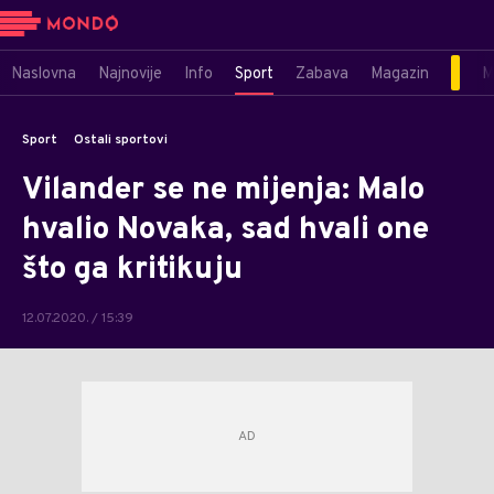
Naslovna
Najnovije
Info
Sport
Zabava
Magazin
M
Sport
Ostali sportovi
Vilander se ne mijenja: Malo
hvalio Novaka, sad hvali one
što ga kritikuju
12.07.2020. / 15:39