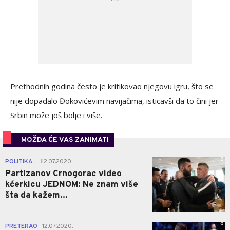
Prethodnih godina često je kritikovao njegovu igru, što se
nije dopadalo Đokovićevim navijačima, isticavši da to čini jer
Srbin može još bolje i više.
MOŽDA ĆE VAS ZANIMATI
0
POLITIKA...
12.07.2020.
|
Partizanov Crnogorac video
kćerkicu JEDNOM: Ne znam više
šta da kažem...
0
PRETERAO
12.07.2020.
|