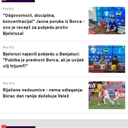
0
Pre 8 h
"Odgovornost, disciplina,
koncentracija!" Jasna poruka iz Borca -
ovo je recept za pobjedu protiv
Bjelorusa!
0
Pre 9 h
Bjelorusi najavili pobjedu u Banjaluci:
"Publika je prednost Borca, ali je uvijek
cilj trijumf!"
0
Pre 17 h
Riješene nedoumice - nema odlaganja:
Borac dan ranije dočekuje Velež