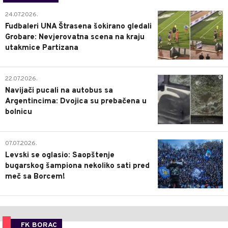
0
24.07.2026.
Fudbaleri UNA Štrasena šokirano gledali
Grobare: Nevjerovatna scena na kraju
utakmice Partizana
0
22.07.2026.
Navijači pucali na autobus sa
Argentincima: Dvojica su prebačena u
bolnicu
1
07.07.2026.
Levski se oglasio: Saopštenje
bugarskog šampiona nekoliko sati pred
meč sa Borcem!
FK BORAC