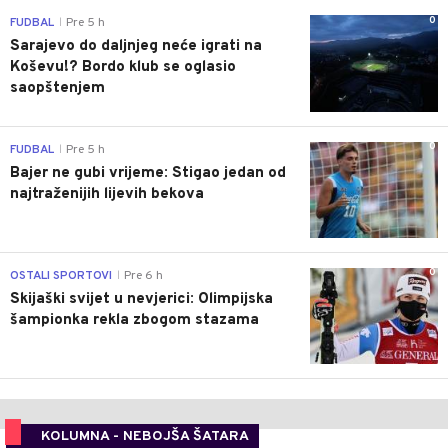
0
FUDBAL
Pre 5 h
|
Sarajevo do daljnjeg neće igrati na
Koševu!? Bordo klub se oglasio
saopštenjem
0
FUDBAL
Pre 5 h
|
Bajer ne gubi vrijeme: Stigao jedan od
najtraženijih lijevih bekova
0
OSTALI SPORTOVI
Pre 6 h
|
Skijaški svijet u nevjerici: Olimpijska
šampionka rekla zbogom stazama
KOLUMNA - NEBOJŠA ŠATARA