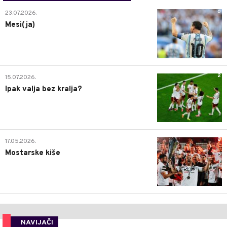
0
23.07.2026.
Mesi(ja)
2
15.07.2026.
Ipak valja bez kralja?
0
17.05.2026.
Mostarske kiše
NAVIJAČI