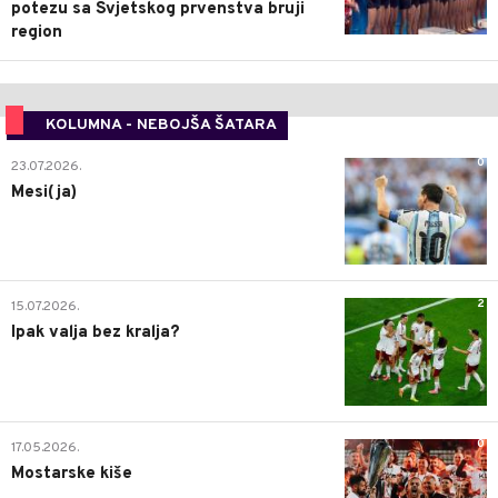
potezu sa Svjetskog prvenstva bruji
region
KOLUMNA - NEBOJŠA ŠATARA
0
23.07.2026.
Mesi(ja)
2
15.07.2026.
Ipak valja bez kralja?
0
17.05.2026.
Mostarske kiše