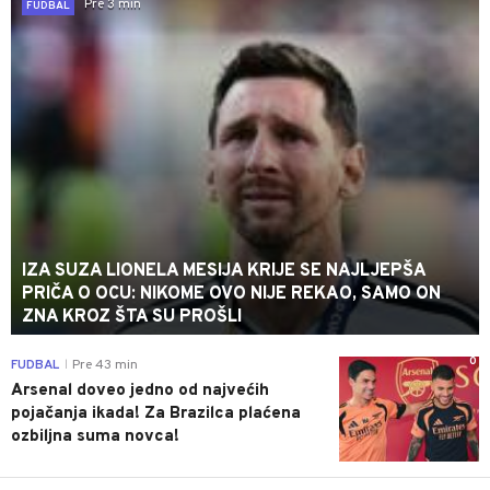
Pre 3 min
FUDBAL
IZA SUZA LIONELA MESIJA KRIJE SE NAJLJEPŠA
PRIČA O OCU: NIKOME OVO NIJE REKAO, SAMO ON
ZNA KROZ ŠTA SU PROŠLI
0
FUDBAL
Pre 43 min
|
Arsenal doveo jedno od najvećih
pojačanja ikada! Za Brazilca plaćena
ozbiljna suma novca!