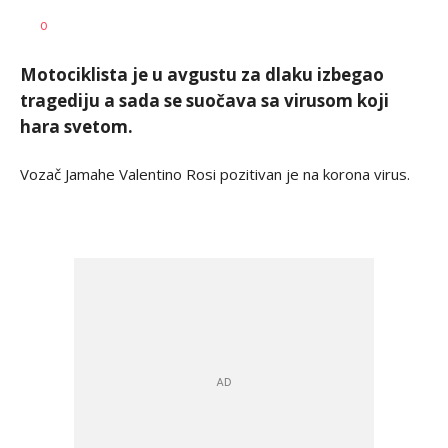
Tamara
AUTOR
0
Ranković
Motociklista je u avgustu za dlaku izbegao
tragediju a sada se suočava sa virusom koji
hara svetom.
Vozač Jamahe Valentino Rosi pozitivan je na korona virus.