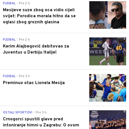
0
FUDBAL
Pre 2 h
|
Mesijeve suze zbog oca vidio cijeli
svijet: Porodica morala hitno da se
oglasi zbog groznih glasina
0
FUDBAL
Pre 2 h
|
Kerim Alajbegović debitovao za
Juventus u Derbiju Italije!
0
FUDBAL
Pre 3 h
|
Preminuo otac Lionela Mesija
0
OSTALI SPORTOVI
Pre 3 h
|
Crnogorci spustili glave pred
intoniranje himni u Zagrebu: O ovom