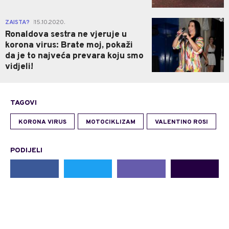
0
ZAISTA?
15.10.2020.
|
Ronaldova sestra ne vjeruje u
korona virus: Brate moj, pokaži
da je to najveća prevara koju smo
vidjeli!
TAGOVI
KORONA VIRUS
MOTOCIKLIZAM
VALENTINO ROSI
PODIJELI