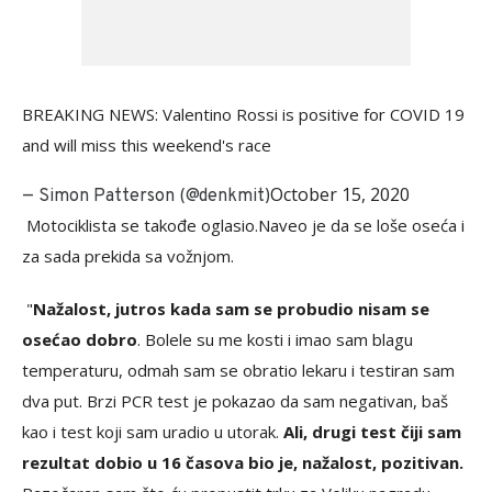
BREAKING NEWS: Valentino Rossi is positive for COVID 19
and will miss this weekend's race
October 15, 2020
— Simon Patterson (@denkmit)
Motociklista se takođe oglasio.Naveo je da se loše oseća i
za sada prekida sa vožnjom.
"
Nažalost, jutros kada sam se probudio nisam se
osećao dobro
. Bolele su me kosti i imao sam blagu
temperaturu, odmah sam se obratio lekaru i testiran sam
dva put. Brzi PCR test je pokazao da sam negativan, baš
kao i test koji sam uradio u utorak.
Ali, drugi test čiji sam
rezultat dobio u 16 časova bio je, nažalost, pozitivan.