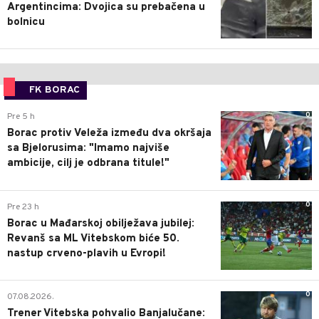
Argentincima: Dvojica su prebačena u
bolnicu
FK BORAC
0
Pre 5 h
Borac protiv Veleža između dva okršaja
sa Bjelorusima: "Imamo najviše
ambicije, cilj je odbrana titule!"
0
Pre 23 h
Borac u Mađarskoj obilježava jubilej:
Revanš sa ML Vitebskom biće 50.
nastup crveno-plavih u Evropi!
0
07.08.2026.
Trener Vitebska pohvalio Banjalučane: