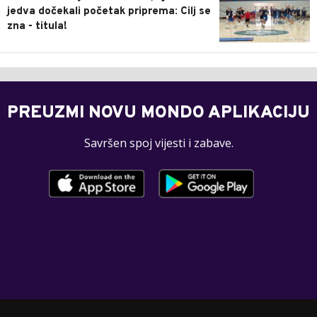
jedva dočekali početak priprema: Cilj se
zna - titula!
PREUZMI NOVU MONDO APLIKACIJU
Savršen spoj vijesti i zabave.