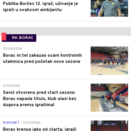
Publika Borčev 12. igrač, uživanje je
igrati u ovakvom ambijentu
RK BORAC
0
05.08.2026.
Borac m:tel zakazao osam kontrolnih
utakmica pred početak nove sezone
0
27.07.2026.
Savić otvoreno pred start sezone:
Borac napada titulu, klub ulazi bez
dugova prema igračima!
0
RUKOMET
27.07.2026.
|
Borac krenuo jako od starta, igrači