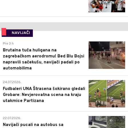
NAVIJAČI
0
Pre 3 h
Brutalna tuča huligana na
zagrebačkom aerodromu! Bed Blu Bojsi
napravili sačekušu, navijači padali po
automobilima
0
24.07.2026.
Fudbaleri UNA Štrasena šokirano gledali
Grobare: Nevjerovatna scena na kraju
utakmice Partizana
0
22.07.2026.
Navijači pucali na autobus sa