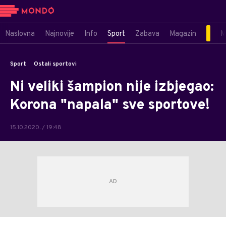
Naslovna
Najnovije
Info
Sport
Zabava
Magazin
M
Sport
Ostali sportovi
Ni veliki šampion nije izbjegao:
Korona "napala" sve sportove!
15.10.2020. / 19:48