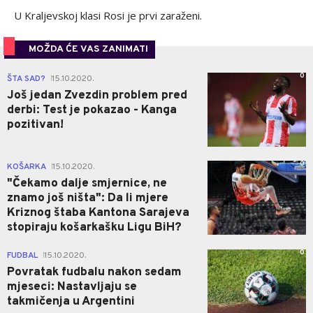
U Kraljevskoj klasi Rosi je prvi zaraženi.
MOŽDA ĆE VAS ZANIMATI
0
ŠTA SAD?
15.10.2020.
|
Još jedan Zvezdin problem pred
derbi: Test je pokazao - Kanga
pozitivan!
0
KOŠARKA
15.10.2020.
|
"Čekamo dalje smjernice, ne
znamo još ništa": Da li mjere
Kriznog štaba Kantona Sarajeva
stopiraju košarkašku Ligu BiH?
0
FUDBAL
15.10.2020.
|
Povratak fudbalu nakon sedam
mjeseci: Nastavljaju se
takmičenja u Argentini