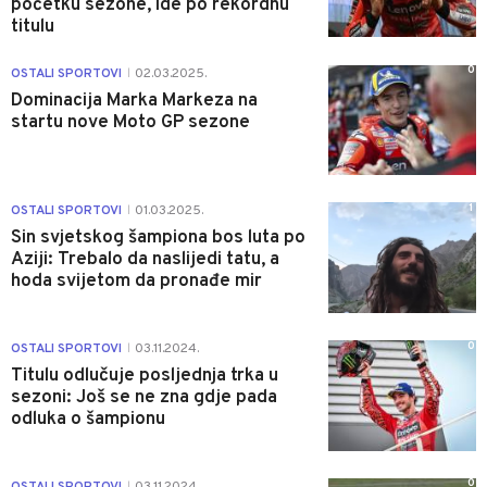
početku sezone, ide po rekordnu
titulu
0
OSTALI SPORTOVI
02.03.2025.
|
Dominacija Marka Markeza na
startu nove Moto GP sezone
1
OSTALI SPORTOVI
01.03.2025.
|
Sin svjetskog šampiona bos luta po
Aziji: Trebalo da naslijedi tatu, a
hoda svijetom da pronađe mir
0
OSTALI SPORTOVI
03.11.2024.
|
Titulu odlučuje posljednja trka u
sezoni: Još se ne zna gdje pada
odluka o šampionu
0
OSTALI SPORTOVI
03.11.2024.
|