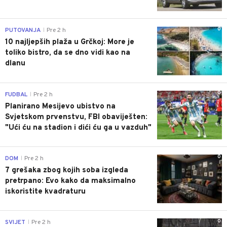
0
PUTOVANJA
Pre 2 h
|
10 najljepših plaža u Grčkoj: More je
toliko bistro, da se dno vidi kao na
dlanu
0
FUDBAL
Pre 2 h
|
Planirano Mesijevo ubistvo na
Svjetskom prvenstvu, FBI obaviješten:
"Ući ću na stadion i dići ću ga u vazduh"
0
DOM
Pre 2 h
|
7 grešaka zbog kojih soba izgleda
pretrpano: Evo kako da maksimalno
iskoristite kvadraturu
0
SVIJET
Pre 2 h
|