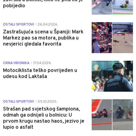
pobijedio
0
OSTALI SPORTOVI
26.04.2026.
|
Zastrašujuća scena u Španiji: Mark
Markez pao sa motora, publika u
nevjerici gledala favorita
0
CRNA HRONIKA
17.04.2026.
|
Motociklista teško povrijeđen u
udesu kod Laktaša
0
OSTALI SPORTOVI
05.10.2025.
|
Strašan pad svjetskog šampiona,
odmah ga odnijeli u bolnicu: U
prvom krugu nastao haos, jezivo je
lupio o asfalt