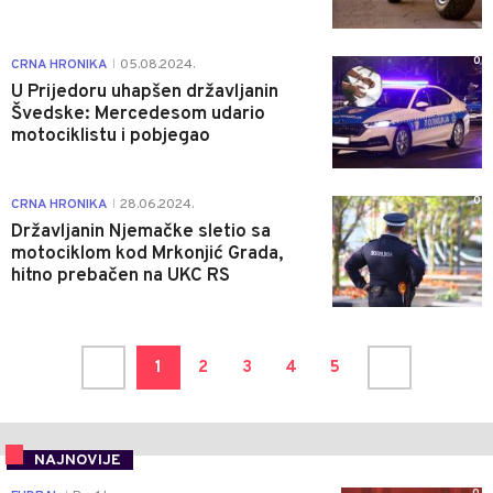
0
CRNA HRONIKA
05.08.2024.
|
U Prijedoru uhapšen državljanin
Švedske: Mercedesom udario
motociklistu i pobjegao
0
CRNA HRONIKA
28.06.2024.
|
Državljanin Njemačke sletio sa
motociklom kod Mrkonjić Grada,
hitno prebačen na UKC RS
1
2
3
4
5
NAJNOVIJE