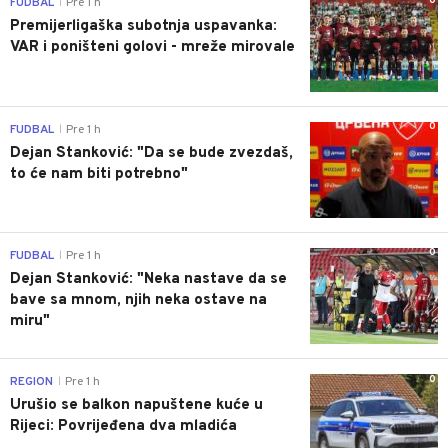
0
FUDBAL
Pre 1 h
|
Premijerligaška subotnja uspavanka:
VAR i poništeni golovi - mreže mirovale
0
FUDBAL
Pre 1 h
|
Dejan Stanković: "Da se bude zvezdaš,
to će nam biti potrebno"
0
FUDBAL
Pre 1 h
|
Dejan Stanković: "Neka nastave da se
bave sa mnom, njih neka ostave na
miru"
0
REGION
Pre 1 h
|
Urušio se balkon napuštene kuće u
Rijeci: Povrijeđena dva mladića