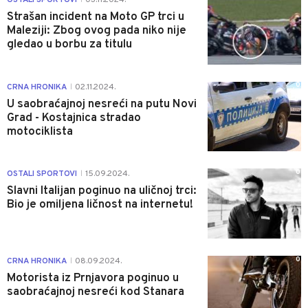
Strašan incident na Moto GP trci u
Maleziji: Zbog ovog pada niko nije
gledao u borbu za titulu
0
CRNA HRONIKA
02.11.2024.
|
U saobraćajnoj nesreći na putu Novi
Grad - Kostajnica stradao
motociklista
0
OSTALI SPORTOVI
15.09.2024.
|
Slavni Italijan poginuo na uličnoj trci:
Bio je omiljena ličnost na internetu!
0
CRNA HRONIKA
08.09.2024.
|
Motorista iz Prnjavora poginuo u
saobraćajnoj nesreći kod Stanara