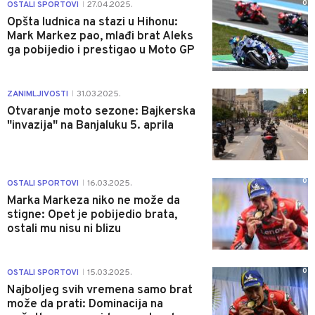
0
OSTALI SPORTOVI
27.04.2025.
|
Opšta ludnica na stazi u Hihonu:
Mark Markez pao, mlađi brat Aleks
ga pobijedio i prestigao u Moto GP
0
ZANIMLJIVOSTI
31.03.2025.
|
Otvaranje moto sezone: Bajkerska
"invazija" na Banjaluku 5. aprila
0
OSTALI SPORTOVI
16.03.2025.
|
Marka Markeza niko ne može da
stigne: Opet je pobijedio brata,
ostali mu nisu ni blizu
0
OSTALI SPORTOVI
15.03.2025.
|
Najboljeg svih vremena samo brat
može da prati: Dominacija na