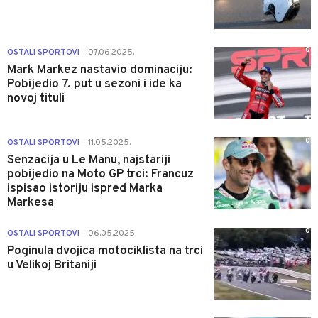
0
OSTALI SPORTOVI
07.06.2025.
|
Mark Markez nastavio dominaciju:
Pobijedio 7. put u sezoni i ide ka
novoj tituli
0
OSTALI SPORTOVI
11.05.2025.
|
Senzacija u Le Manu, najstariji
pobijedio na Moto GP trci: Francuz
ispisao istoriju ispred Marka
Markesa
0
OSTALI SPORTOVI
06.05.2025.
|
Poginula dvojica motociklista na trci
u Velikoj Britaniji