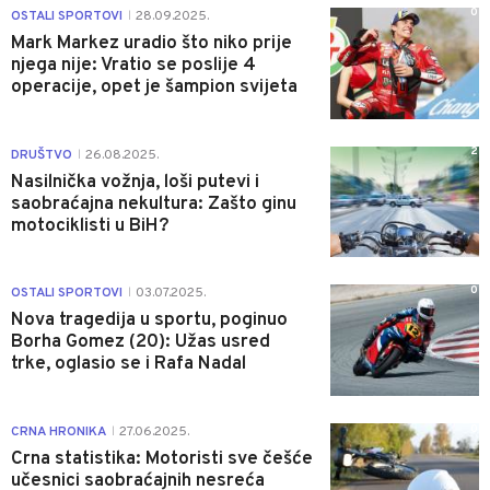
0
OSTALI SPORTOVI
28.09.2025.
|
Mark Markez uradio što niko prije
njega nije: Vratio se poslije 4
operacije, opet je šampion svijeta
2
DRUŠTVO
26.08.2025.
|
Nasilnička vožnja, loši putevi i
saobraćajna nekultura: Zašto ginu
motociklisti u BiH?
0
OSTALI SPORTOVI
03.07.2025.
|
Nova tragedija u sportu, poginuo
Borha Gomez (20): Užas usred
trke, oglasio se i Rafa Nadal
0
CRNA HRONIKA
27.06.2025.
|
Crna statistika: Motoristi sve češće
učesnici saobraćajnih nesreća