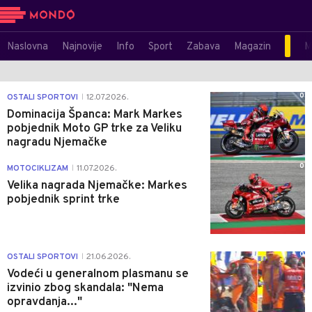
Naslovna
Najnovije
Info
Sport
Zabava
Magazin
M
0
OSTALI SPORTOVI
12.07.2026.
|
Dominacija Španca: Mark Markes
pobjednik Moto GP trke za Veliku
nagradu Njemačke
0
MOTOCIKLIZAM
11.07.2026.
|
Velika nagrada Njemačke: Markes
pobjednik sprint trke
0
OSTALI SPORTOVI
21.06.2026.
|
Vodeći u generalnom plasmanu se
izvinio zbog skandala: "Nema
opravdanja..."