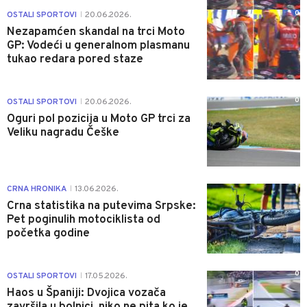
0
OSTALI SPORTOVI
20.06.2026.
|
Nezapamćen skandal na trci Moto
GP: Vodeći u generalnom plasmanu
tukao redara pored staze
0
OSTALI SPORTOVI
20.06.2026.
|
Oguri pol pozicija u Moto GP trci za
Veliku nagradu Češke
1
CRNA HRONIKA
13.06.2026.
|
Crna statistika na putevima Srpske:
Pet poginulih motociklista od
početka godine
0
OSTALI SPORTOVI
17.05.2026.
|
Haos u Španiji: Dvojica vozača
završila u bolnici, niko ne pita ko je