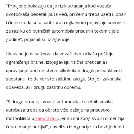
"Procjene pokazuju da je rizik stradanja kod vozača
dvotočkaša desetak puta veći, pri čemu treba uzeti u obzir
i činjenicu da se u saobraćaju uglavnom pojavljuju sezonski,
za razliku od putničkih automobila prisutnih tokom cijele
godine", pojasnili su iz Agencije.
Ukazano je na važnost da vozači dvotočkaša poštuju
ograničenja brzine, izbjegavaju rizična preticanja i
upravljanje pod dejstvom alkohola ili drugih psihoaktivnih
supstanci, te da koriste zaštitnu kacigu, što je i zakonska
obaveza, ali i drugu zaštitnu opremu.
"S druge strane, i vozači automobila, teretnih vozila i
autobusa treba da obrate više pažnje na prisustvo
motociklista u
saobraćaju
, jer su oni zbog svojih dimenzija
često manje uočljivi", naveli su iz Agencije za bezbjednost