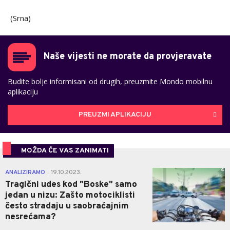
(Srna)
Naše vijesti ne morate da provjeravate
Budite bolje informisani od drugih, preuzmite Mondo mobilnu
aplikaciju
PREUZMI APLIKACIJU
MOŽDA ĆE VAS ZANIMATI
4
ANALIZIRAMO
19.10.2023.
|
Tragični udes kod "Boske" samo
jedan u nizu: Zašto motociklisti
često stradaju u saobraćajnim
nesrećama?