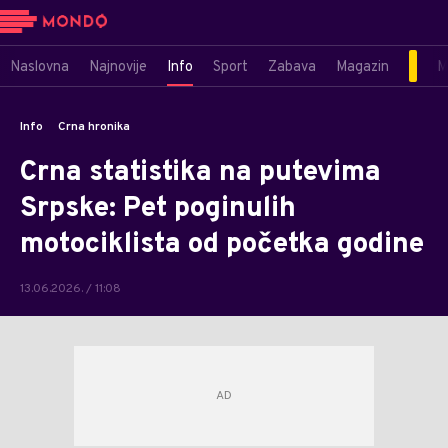
Naslovna
Najnovije
Info
Sport
Zabava
Magazin
M
Info
Crna hronika
Crna statistika na putevima
Srpske: Pet poginulih
motociklista od početka godine
13.06.2026. / 11:08