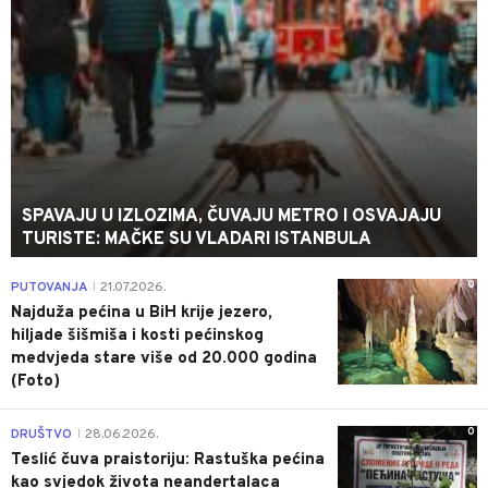
SPAVAJU U IZLOZIMA, ČUVAJU METRO I OSVAJAJU
TURISTE: MAČKE SU VLADARI ISTANBULA
0
PUTOVANJA
21.07.2026.
|
Najduža pećina u BiH krije jezero,
hiljade šišmiša i kosti pećinskog
medvjeda stare više od 20.000 godina
(Foto)
0
DRUŠTVO
28.06.2026.
|
Teslić čuva praistoriju: Rastuška pećina
kao svjedok života neandertalaca