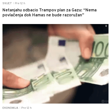
Pre 12 h
SVIJET
|
Netanjahu odbacio Trampov plan za Gazu: “Nema
povlačenja dok Hamas ne bude razoružan”
0
Pre 12 h
EKONOMIJA
|