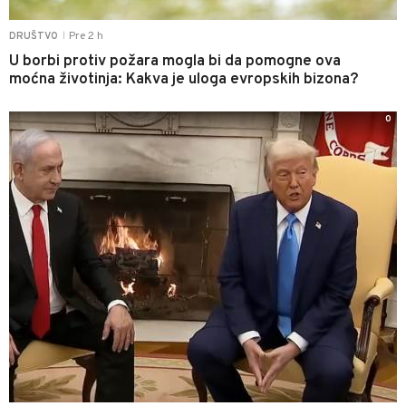
Pre 2 h
DRUŠTVO
|
U borbi protiv požara mogla bi da pomogne ova
moćna životinja: Kakva je uloga evropskih bizona?
0