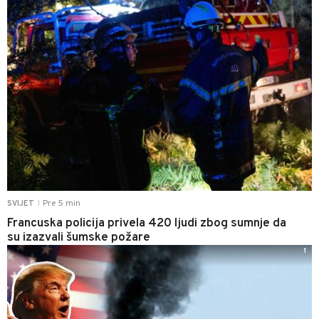
Pre 5 min
SVIJET
|
Francuska policija privela 420 ljudi zbog sumnje da
su izazvali šumske požare
1