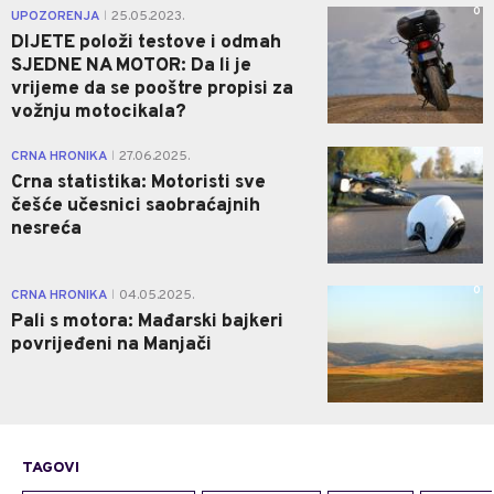
0
UPOZORENJA
25.05.2023.
|
DIJETE položi testove i odmah
SJEDNE NA MOTOR: Da li je
vrijeme da se pooštre propisi za
vožnju motocikala?
0
CRNA HRONIKA
27.06.2025.
|
Crna statistika: Motoristi sve
češće učesnici saobraćajnih
nesreća
0
CRNA HRONIKA
04.05.2025.
|
Pali s motora: Mađarski bajkeri
povrijeđeni na Manjači
TAGOVI