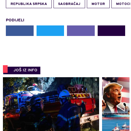
REPUBLIKA SRPSKA
SAOBRAĆAJ
MOTOR
MOTOCI
PODIJELI
JOŠ IZ INFO
0