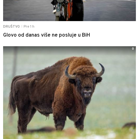
Pre 1 h
DRUŠTVO
|
Glovo od danas više ne posluje u BiH
0