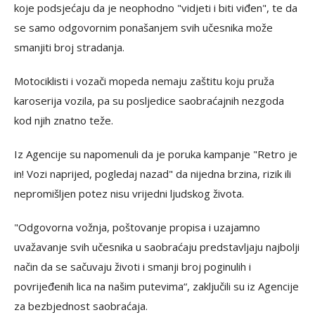
koje podsjećaju da je neophodno "vidjeti i biti viđen", te da
se samo odgovornim ponašanjem svih učesnika može
smanjiti broj stradanja.
Motociklisti i vozači mopeda nemaju zaštitu koju pruža
karoserija vozila, pa su posljedice saobraćajnih nezgoda
kod njih znatno teže.
Iz Agencije su napomenuli da je poruka kampanje "Retro je
in! Vozi naprijed, pogledaj nazad" da nijedna brzina, rizik ili
nepromišljen potez nisu vrijedni ljudskog života.
"Odgovorna vožnja, poštovanje propisa i uzajamno
uvažavanje svih učesnika u saobraćaju predstavljaju najbolji
način da se sačuvaju životi i smanji broj poginulih i
povrijeđenih lica na našim putevima“, zaključili su iz Agencije
za bezbjednost saobraćaja.