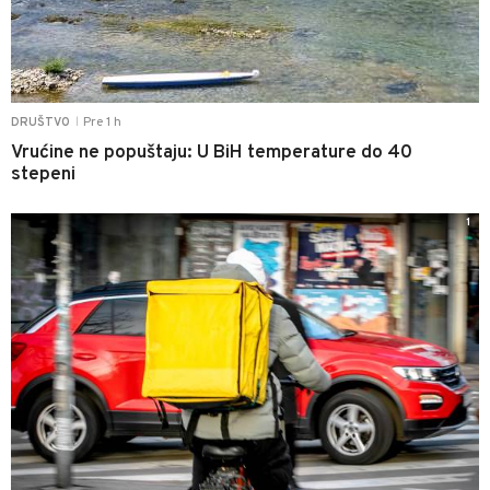
Pre 1 h
DRUŠTVO
|
Vrućine ne popuštaju: U BiH temperature do 40
stepeni
1