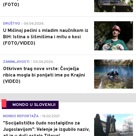
(FOTO)
0
DRUŠTVO
06.06.2026.
|
U Mićinoj pećini s mladim naučnikom iz
BiH: Istina o šišmišima i mitu o kosi
(FOTO/VIDEO)
0
ZANIMLJIVOSTI
05.06.2026.
|
Otkriven trag nove vrste: Čovječja
ribica mogla bi ponijeti ime po Krajini
(VIDEO)
MONDO U SLOVENIJI
4
MONDO REPORTAŽA
16.02.2021.
|
"Socijalističko čudo nostalgično za
Jugoslavijom": Velenje je izgubilo naziv,