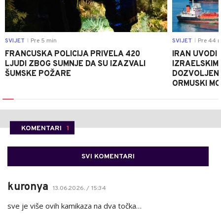
SVIJET
Pre 5 min
SVIJET
Pre 44 
|
|
FRANCUSKA POLICIJA PRIVELA 420
IRAN UVODI 
LJUDI ZBOG SUMNJE DA SU IZAZVALI
IZRAELSKIM 
ŠUMSKE POŽARE
DOZVOLJEN
ORMUSKI M
KOMENTARI
1
SVI KOMENTARI
kuronya
13.06.2026. / 15:34
sve je više ovih kamikaza na dva točka…