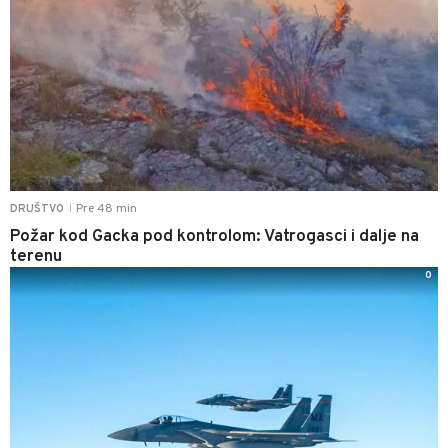
Pre 48 min
DRUŠTVO
|
Požar kod Gacka pod kontrolom: Vatrogasci i dalje na
terenu
0