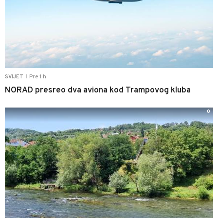
Pre 1 h
SVIJET
|
NORAD presreo dva aviona kod Trampovog kluba
0