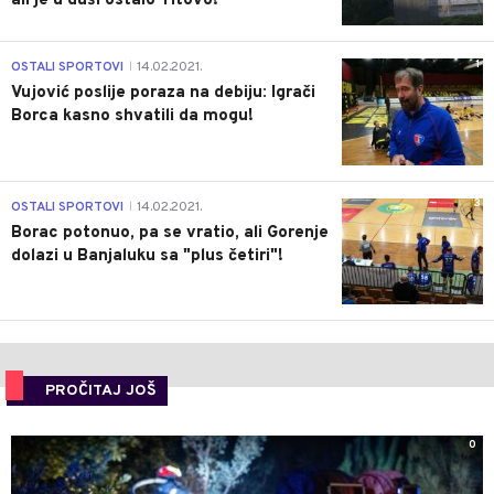
ali je u duši ostalo Titovo!
1
OSTALI SPORTOVI
14.02.2021.
|
Vujović poslije poraza na debiju: Igrači
Borca kasno shvatili da mogu!
3
OSTALI SPORTOVI
14.02.2021.
|
Borac potonuo, pa se vratio, ali Gorenje
dolazi u Banjaluku sa "plus četiri"!
PROČITAJ JOŠ
0