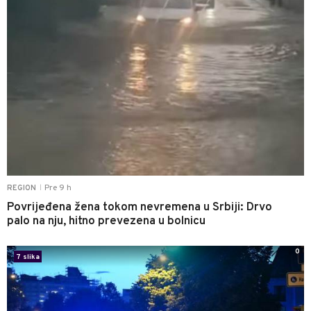
Pre 9 h
REGION
|
Povrijeđena žena tokom nevremena u Srbiji: Drvo
palo na nju, hitno prevezena u bolnicu
0
7 slika