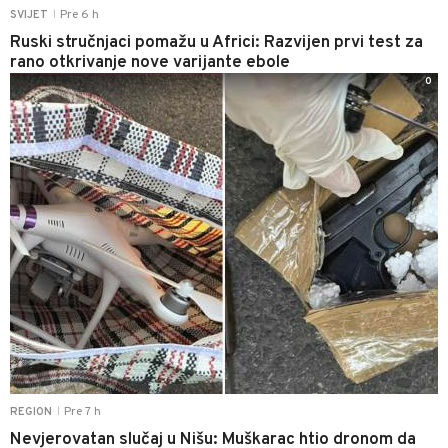
Pre 6 h
SVIJET
|
Ruski stručnjaci pomažu u Africi: Razvijen prvi test za
rano otkrivanje nove varijante ebole
0
Pre 7 h
REGION
|
Nevjerovatan slučaj u Nišu: Muškarac htio dronom da