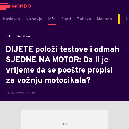
Naslovna
Najnovije
Info
Sport
Zabava
Magazin
M
Info
Društvo
DIJETE položi testove i odmah
SJEDNE NA MOTOR: Da li je
vrijeme da se pooštre propisi
za vožnju motocikala?
25.05.2023. / 17:10