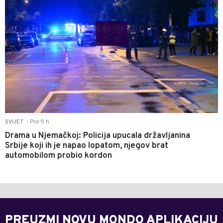
Pre 9 h
SVIJET
|
Drama u Njemačkoj: Policija upucala državljanina
Srbije koji ih je napao lopatom, njegov brat
automobilom probio kordon
PREUZMI NOVU MONDO APLIKACIJU