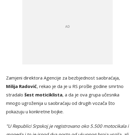
Zamjeni direktora Agencije za bezbjednost saobraćaja,
Milija Radović
, rekao je da je u RS prošle godine smrtno
stradalo
šest moticiklista
, a da je ova grupa učesnika
mnogo ugroženija u saobraćaju od drugih vozača što
pokazuju u konkretne bojke.
"U Republici Srpskoj je registrovano oko 5.500 motocikala i
mopeda i to je ispod dva posto od ukupnog broja vozila, ali