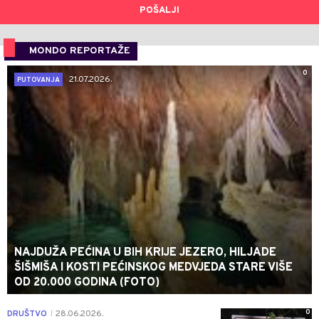
POŠALJI
MONDO REPORTAŽE
0
21.07.2026.
PUTOVANJA
NAJDUŽA PEĆINA U BIH KRIJE JEZERO, HILJADE
ŠIŠMIŠA I KOSTI PEĆINSKOG MEDVJEDA STARE VIŠE
OD 20.000 GODINA (FOTO)
0
DRUŠTVO
28.06.2026.
|