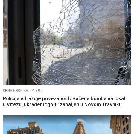
Pre 8 h
CRNA HRONIKA
|
Policija istražuje povezanost: Bačena bomba na lokal
u Vitezu, ukradeni "golf" zapaljen u Novom Travniku
0