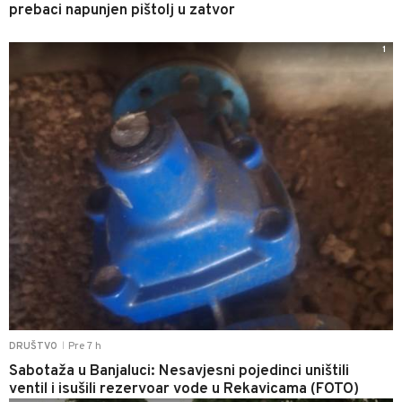
prebaci napunjen pištolj u zatvor
1
Pre 7 h
DRUŠTVO
|
Sabotaža u Banjaluci: Nesavjesni pojedinci uništili
ventil i isušili rezervoar vode u Rekavicama (FOTO)