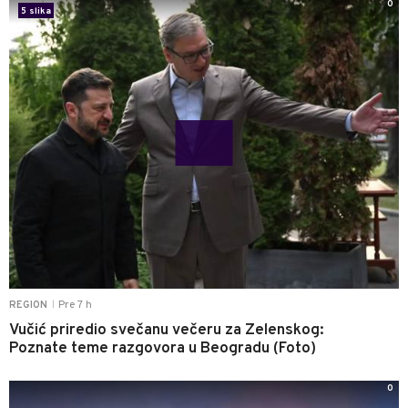
0
5 slika
Pre 7 h
REGION
|
Vučić priredio svečanu večeru za Zelenskog:
Poznate teme razgovora u Beogradu (Foto)
0