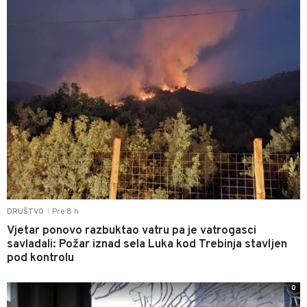
Pre 8 h
DRUŠTVO
|
Vjetar ponovo razbuktao vatru pa je vatrogasci
savladali: Požar iznad sela Luka kod Trebinja stavljen
pod kontrolu
0