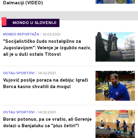
Dalmaciji (VIDEO)
MONDO U SLOVENIJI
4
MONDO REPORTAŽA
16.02.2021.
|
"Socijalističko čudo nostalgično za
Jugoslavijom": Velenje je izgubilo naziv,
ali je u duši ostalo Titovo!
1
OSTALI SPORTOVI
14.02.2021.
|
Vujović poslije poraza na debiju: Igrači
Borca kasno shvatili da mogu!
3
OSTALI SPORTOVI
14.02.2021.
|
Borac potonuo, pa se vratio, ali Gorenje
dolazi u Banjaluku sa "plus četiri"!