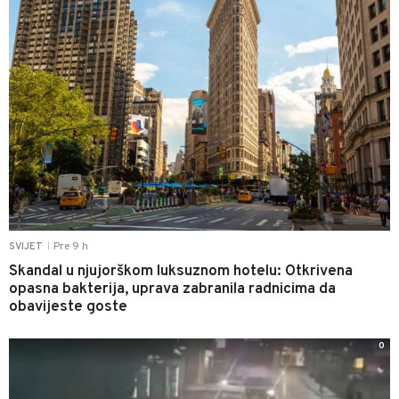
Pre 9 h
SVIJET
|
Skandal u njujorškom luksuznom hotelu: Otkrivena
opasna bakterija, uprava zabranila radnicima da
obavijeste goste
0