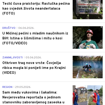
Teslić čuva praistoriju: Rastuška pećina
kao svjedok života neandertalaca
(FOTO)
0
DRUŠTVO
06.06.2026.
|
U Mićinoj pećini s mladim naučnikom iz
BiH: Istina o šišmišima i mitu o kosi
(FOTO/VIDEO)
0
ZANIMLJIVOSTI
05.06.2026.
|
Otkriven trag nove vrste: Čovječja
ribica mogla bi ponijeti ime po Krajini
(VIDEO)
0
REGION
29.05.2026.
|
Sam među vukovima i šakalima:
Nevjerovatna reportaža o jedinom
stanovniku zaboravljenog zaseoka u