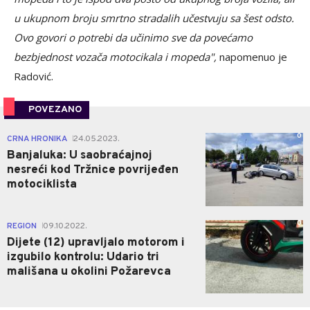
u ukupnom broju smrtno stradalih učestvuju sa šest odsto.
Ovo govori o potrebi da učinimo sve da povećamo
bezbjednost vozača motocikala i mopeda",
napomenuo je
Radović.
POVEZANO
0
CRNA HRONIKA
24.05.2023.
|
Banjaluka: U saobraćajnoj
nesreći kod Tržnice povrijeđen
motociklista
0
REGION
09.10.2022.
|
Dijete (12) upravljalo motorom i
izgubilo kontrolu: Udario tri
mališana u okolini Požarevca