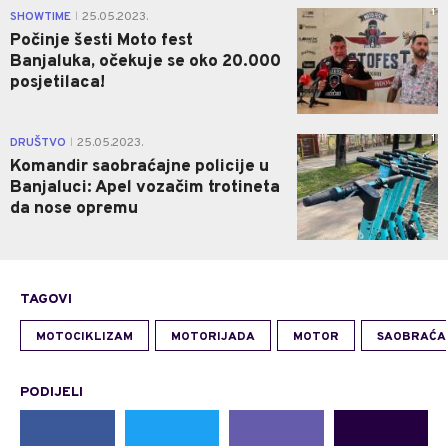
1
SHOWTIME
25.05.2023.
|
Počinje šesti Moto fest
Banjaluka, očekuje se oko 20.000
posjetilaca!
1
DRUŠTVO
25.05.2023.
|
Komandir saobraćajne policije u
Banjaluci: Apel vozačim trotineta
da nose opremu
TAGOVI
MOTOCIKLIZAM
MOTORIJADA
MOTOR
SAOBRAĆA
PODIJELI