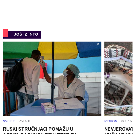
JOŠ IZ INFO
0
SVIJET
Pre 6 h
REGION
Pre 7 h
|
|
RUSKI STRUČNJACI POMAŽU U
NEVJEROVATA