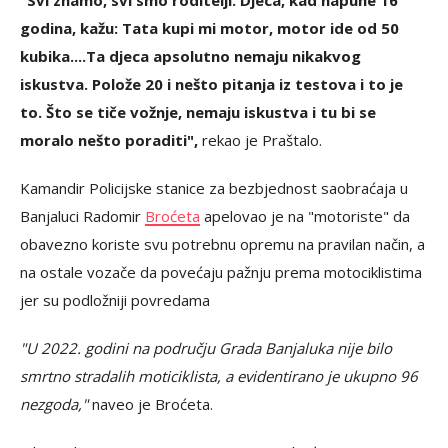
godina, kažu: Tata kupi mi motor, motor ide od 50
kubika....Ta djeca apsolutno nemaju nikakvog
iskustva. Polože 20 i nešto pitanja iz testova i to je
to. Što se tiče vožnje, nemaju iskustva i tu bi se
moralo nešto poraditi",
rekao je Praštalo.
Kamandir Policijske stanice za bezbjednost saobraćaja u
Banjaluci Radomir
Broćeta
apelovao je na "motoriste" da
obavezno koriste svu potrebnu opremu na pravilan način, a
na ostale vozače da povećaju pažnju prema motociklistima
jer su podložniji povredama
"U 2022. godini na području Grada Banjaluka nije bilo
smrtno stradalih moticiklista, a evidentirano je ukupno 96
nezgoda,"
naveo je Broćeta.