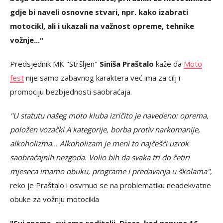
gdje bi naveli osnovne stvari, npr. kako izabrati
motocikl, ali i ukazali na važnost opreme, tehnike
vožnje..."
Predsjednik MK "Stršljen"
Siniša Praštalo
kaže da
Moto
fest
nije samo zabavnog karaktera već ima za cilj i
promociju bezbjednosti saobraćaja.
"U statutu našeg moto kluba izričito je navedeno: oprema,
položen vozački A kategorije, borba protiv narkomanije,
alkoholizma... Alkoholizam je meni to najčešći uzrok
saobraćajnih nezgoda. Volio bih da svaka tri do četiri
mjeseca imamo obuku, programe i predavanja u školama"
,
reko je Praštalo i osvrnuo se na problematiku neadekvatne
obuke za vožnju motocikla
"Svi znamo, svi smo roditelji. Djeca, kad napune 16