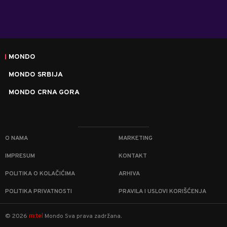
MONDO
MONDO SRBIJA
MONDO CRNA GORA
O NAMA
MARKETING
IMPRESUM
KONTAKT
POLITIKA O KOLAČIĆIMA
ARHIVA
POLITIKA PRIVATNOSTI
PRAVILA I USLOVI KORIŠĆENJA
m:tel
©
2026
Mondo
Sva prava zadržana.