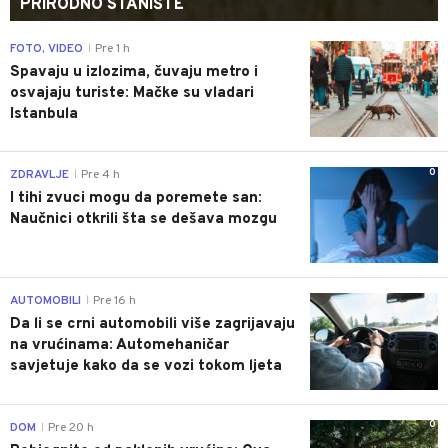
PRIRODNO STANIŠTE
0
FOTO, VIDEO
Pre 1 h
|
Spavaju u izlozima, čuvaju metro i
osvajaju turiste: Mačke su vladari
Istanbula
0
ZDRAVLJE
Pre 4 h
|
I tihi zvuci mogu da poremete san:
Naučnici otkrili šta se dešava mozgu
0
AUTOMOBILI
Pre 16 h
|
Da li se crni automobili više zagrijavaju
na vrućinama: Automehaničar
savjetuje kako da se vozi tokom ljeta
0
DOM
Pre 20 h
|