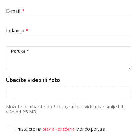
E-mail
*
Lokacija
*
Ubacite video ili foto
Možete da ubacite do 3 fotografije ili videa. Ne smije biti
više od 25 MB.
Pristajete na
Mondo portala.
pravila korišćenja