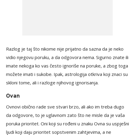
Razlog je taj što nikome nije prijatno da sazna da je neko
vidio njegovu poruku, a da odgovora nema. Sigurno znate ili
imate nekoga ko vas često ignoriše na poruke, a zbog toga
možete imati i sukobe. Ipak, astrologija otkriva koji znaci su
skloni tome, ali i razloge njihovog ignorisanja.
Ovan
Ovnovi obično rade sve stvari brzo, ali ako im treba dugo
da odgovore, to je uglavnom zato što ne misle da je vaša
poruka prioritet. Oni koji su rođeni u znaku Ovna su uspješni
ljudi koji daju prioritet sopstvenim zahtjevima, a ne