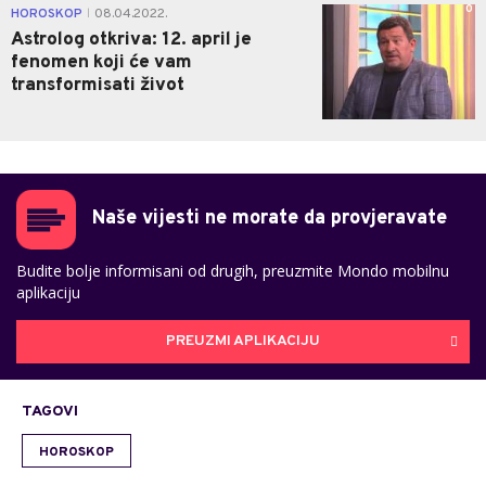
0
HOROSKOP
08.04.2022.
|
Astrolog otkriva: 12. april je
fenomen koji će vam
transformisati život
Naše vijesti ne morate da provjeravate
Budite bolje informisani od drugih, preuzmite Mondo mobilnu
aplikaciju
PREUZMI APLIKACIJU
TAGOVI
HOROSKOP