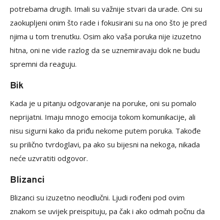
potrebama drugih. Imali su važnije stvari da urade. Oni su
zaokupljeni onim što rade i fokusirani su na ono što je pred
njima u tom trenutku. Osim ako vaša poruka nije izuzetno
hitna, oni ne vide razlog da se uznemiravaju dok ne budu
spremni da reaguju.
Bik
Kada je u pitanju odgovaranje na poruke, oni su pomalo
neprijatni. Imaju mnogo emocija tokom komunikacije, ali
nisu sigurni kako da priđu nekome putem poruka. Takođe
su prilično tvrdoglavi, pa ako su bijesni na nekoga, nikada
neće uzvratiti odgovor.
Blizanci
Blizanci su izuzetno neodlučni. Ljudi rođeni pod ovim
znakom se uvijek preispituju, pa čak i ako odmah počnu da