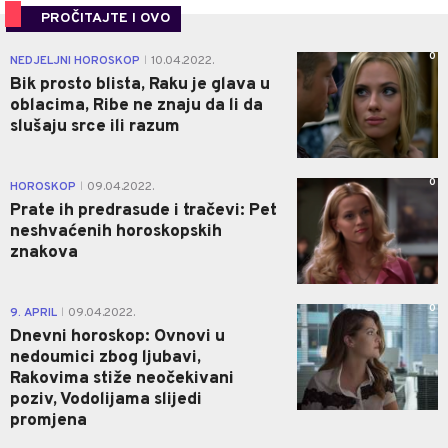
PROČITAJTE I OVO
0
NEDJELJNI HOROSKOP
10.04.2022.
|
Bik prosto blista, Raku je glava u
oblacima, Ribe ne znaju da li da
slušaju srce ili razum
0
HOROSKOP
09.04.2022.
|
Prate ih predrasude i tračevi: Pet
neshvaćenih horoskopskih
znakova
0
9. APRIL
09.04.2022.
|
Dnevni horoskop: Ovnovi u
nedoumici zbog ljubavi,
Rakovima stiže neočekivani
poziv, Vodolijama slijedi
promjena