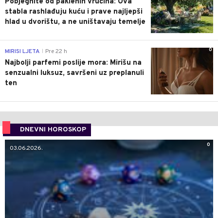
Pobjegnite od paklenih vrućina: Ova
stabla rashlađuju kuću i prave najljepši
hlad u dvorištu, a ne uništavaju temelje
0
MIRISI LJETA
Pre 22 h
|
Najbolji parfemi poslije mora: Mirišu na
senzualni luksuz, savršeni uz preplanuli
ten
DNEVNI HOROSKOP
0
03.06.2026.