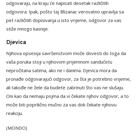
odgovaraju, na kraju će napisati desetak različitih
odgovora. Ipak, pošto taj Blizanac verovatno upravlja sa
pet različitih dopisivanja u isto vrijeme, odgovor za vas
stiže mnogo kasnije.
Djevica
Njihova opsesija savršenstvom može dovesti do toga da
vaša poruka stoji u njihovom prijemnom sandučetu
nepročitana satima, ako ne i danima. Djevica mora da
pronađe odgovarajući odgovor, za šta je potrebno vrijeme,
ali takođe ne žele da budete zabrinuti što vas ne slušaju.
Oni kao da nemaju pojma da vi čekate njihov odgovor, a to
može biti poprilično mučno za vas dok čekate njihovu
reakciju.
(MONDO)