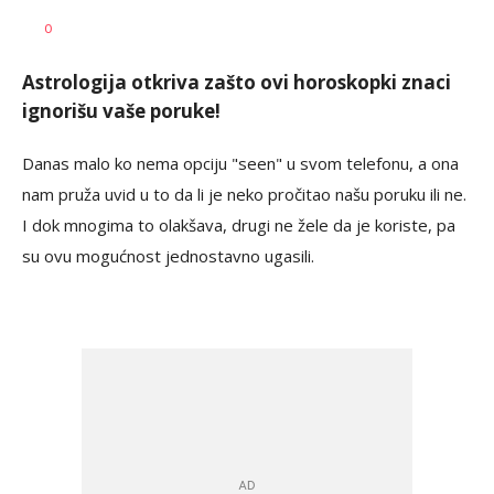
Tamara
AUTOR
0
Veličković
Astrologija otkriva zašto ovi horoskopki znaci
ignorišu vaše poruke!
Danas malo ko nema opciju "seen" u svom telefonu, a ona
nam pruža uvid u to da li je neko pročitao našu poruku ili ne.
I dok mnogima to olakšava, drugi ne žele da je koriste, pa
su ovu mogućnost jednostavno ugasili.