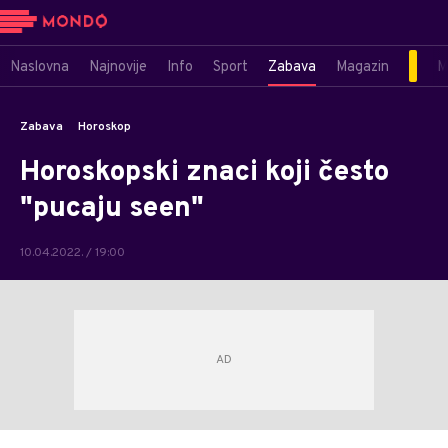
Naslovna
Najnovije
Info
Sport
Zabava
Magazin
M
Zabava
Horoskop
Horoskopski znaci koji često
"pucaju seen"
10.04.2022. / 19:00