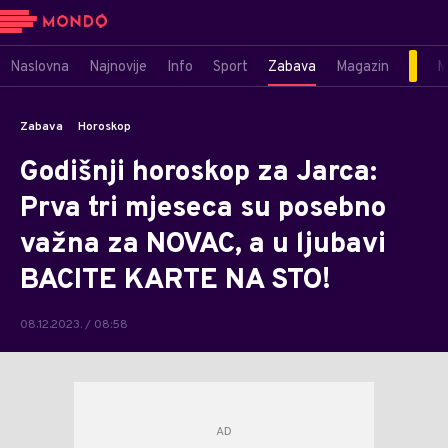
Naslovna
Najnovije
Info
Sport
Zabava
Magazin
M
Zabava
Horoskop
Godišnji horoskop za Jarca:
Prva tri mjeseca su posebno
važna za NOVAC, a u ljubavi
BACITE KARTE NA STO!
08.12.2023. / 08:58