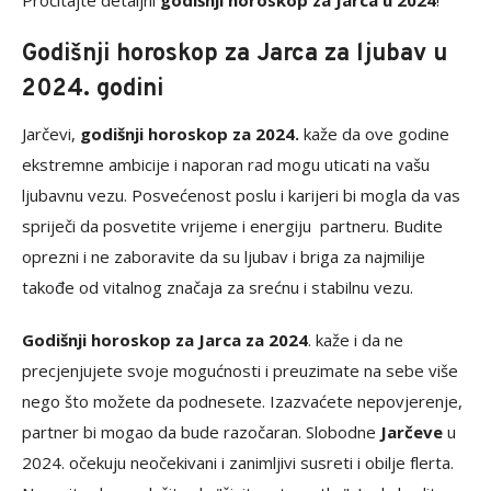
Pročitajte detaljni
godišnji horoskop za Jarca u 2024
!
Godišnji horoskop za Jarca za ljubav u
2024. godini
Jarčevi,
godišnji horoskop za 2024.
kaže da ove godine
ekstremne ambicije i naporan rad mogu uticati na vašu
ljubavnu vezu. Posvećenost poslu i karijeri bi mogla da vas
spriječi da posvetite vrijeme i energiju partneru. Budite
oprezni i ne zaboravite da su ljubav i briga za najmilije
takođe od vitalnog značaja za srećnu i stabilnu vezu.
Godišnji horoskop za Jarca za 2024
. kaže i da ne
precjenjujete svoje mogućnosti i preuzimate na sebe više
nego što možete da podnesete. Izazvaćete nepovjerenje,
partner bi mogao da bude razočaran. Slobodne
Jarčeve
u
2024. očekuju neočekivani i zanimljivi susreti i obilje flerta.