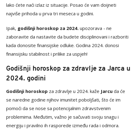
lako ćete naći izlaz iz situacije. Posao će vam doijneti
najviše prihoda u prva tri meseca u godini.
Ipak,
godišnji horoskop za 2024.
upozorava - ne
zaboravite da nastavite da budete disciplinovani i razboriti
kada donosite finansijske odluke. Godina 2024. donosi
finansijsku stabilnost i prilike za uspjeh!
Godišnji horoskop za zdravlje za Jarca u
2024. godini
Godišnji horoskop
za zdravlje u 2024. kaže
Jarcu
da će
se naredne godine njihov imunitet poboljšati, što će im
pomoći da se nose sa potencijalnim zdravstvenim
problemima. Međutim, važno je sačuvati svoju snagu i
energiju i pravilno ih rasporede između rada i odmora.