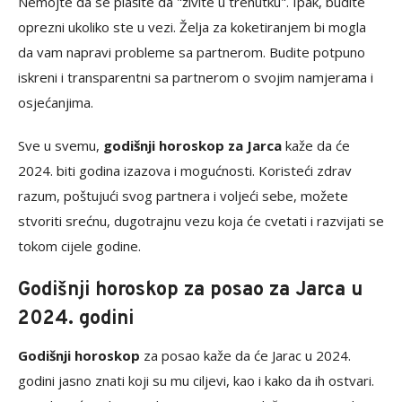
Nemojte da se plašite da "živite u trenutku". Ipak, budite
oprezni ukoliko ste u vezi. Želja za koketiranjem bi mogla
da vam napravi probleme sa partnerom. Budite potpuno
iskreni i transparentni sa partnerom o svojim namjerama i
osjećanjima.
Sve u svemu,
godišnji horoskop za Jarca
kaže da će
2024. biti godina izazova i mogućnosti. Koristeći zdrav
razum, poštujući svog partnera i voljeći sebe, možete
stvoriti srećnu, dugotrajnu vezu koja će cvetati i razvijati se
tokom cijele godine.
Godišnji horoskop za posao za Jarca u
2024. godini
Godišnji horoskop
za posao kaže da će Jarac u 2024.
godini jasno znati koji su mu ciljevi, kao i kako da ih ostvari.