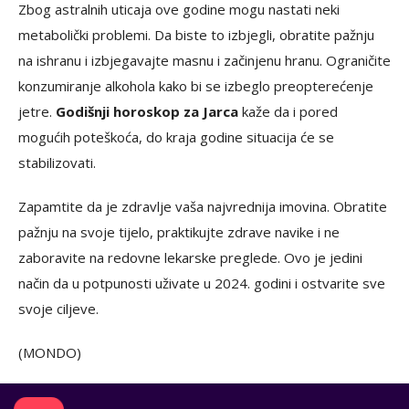
Zbog astralnih uticaja ove godine mogu nastati neki
metabolički problemi. Da biste to izbjegli, obratite pažnju
na ishranu i izbjegavajte masnu i začinjenu hranu. Ograničite
konzumiranje alkohola kako bi se izbeglo preopterećenje
jetre.
Godišnji horoskop za Jarca
kaže da i pored
mogućih poteškoća, do kraja godine situacija će se
stabilizovati.
Zapamtite da je zdravlje vaša najvrednija imovina. Obratite
pažnju na svoje tijelo, praktikujte zdrave navike i ne
zaboravite na redovne lekarske preglede. Ovo je jedini
način da u potpunosti uživate u 2024. godini i ostvarite sve
svoje ciljeve.
(MONDO)