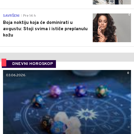
0
SAVRŠENI
Pre 14 h
|
Boja noktiju koja će dominirati u
avgustu: Stoji svima i ističe preplanulu
kožu
DNEVNI HOROSKOP
0
03.06.2026.