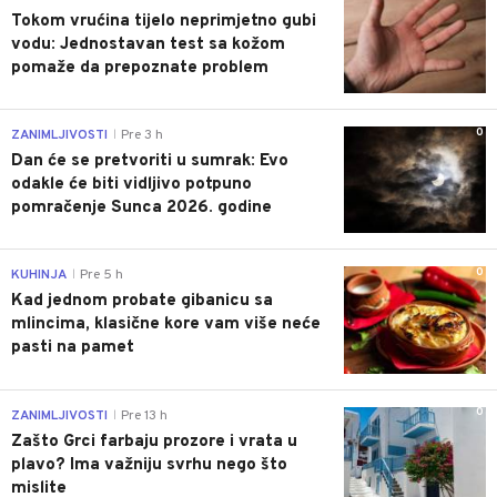
Tokom vrućina tijelo neprimjetno gubi
vodu: Jednostavan test sa kožom
pomaže da prepoznate problem
0
ZANIMLJIVOSTI
Pre 3 h
|
Dan će se pretvoriti u sumrak: Evo
odakle će biti vidljivo potpuno
pomračenje Sunca 2026. godine
0
KUHINJA
Pre 5 h
|
Kad jednom probate gibanicu sa
mlincima, klasične kore vam više neće
pasti na pamet
0
ZANIMLJIVOSTI
Pre 13 h
|
Zašto Grci farbaju prozore i vrata u
plavo? Ima važniju svrhu nego što
mislite