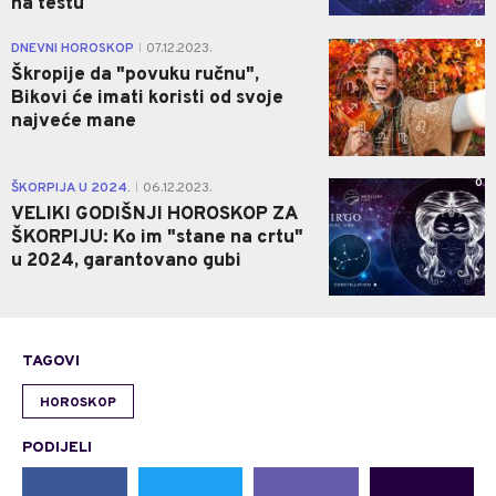
na testu
0
DNEVNI HOROSKOP
07.12.2023.
|
Škropije da "povuku ručnu",
Bikovi će imati koristi od svoje
najveće mane
0
ŠKORPIJA U 2024.
06.12.2023.
|
VELIKI GODIŠNJI HOROSKOP ZA
ŠKORPIJU: Ko im "stane na crtu"
u 2024, garantovano gubi
TAGOVI
HOROSKOP
PODIJELI