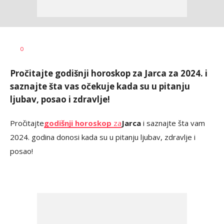
Maja
AUTOR
0
Gašić
Pročitajte godišnji horoskop za Jarca za 2024. i
saznajte šta vas očekuje kada su u pitanju
ljubav, posao i zdravlje!
Pročitajte
godišnji horoskop
za
Jarca
i saznajte šta vam
2024. godina donosi kada su u pitanju ljubav, zdravlje i
posao!