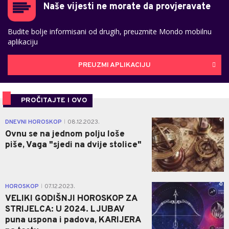
Naše vijesti ne morate da provjeravate
Budite bolje informisani od drugih, preuzmite Mondo mobilnu
aplikaciju
PREUZMI APLIKACIJU
PROČITAJTE I OVO
0
DNEVNI HOROSKOP
08.12.2023.
|
Ovnu se na jednom polju loše
piše, Vaga "sjedi na dvije stolice"
0
HOROSKOP
07.12.2023.
|
VELIKI GODIŠNJI HOROSKOP ZA
STRIJELCA: U 2024. LJUBAV
puna uspona i padova, KARIJERA