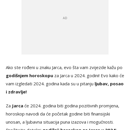
Ako ste rođeni u znaku Jarca, evo šta vam zvijezde kažu po
godišnjem horoskopu
za Jarca u 2024. godini! Evo kako će
vam izgledati 2024. godina kada su u pitanju
ljubav, posao
i zdravlje!
Za
Jarca
će 2024. godina biti godina pozitivnih promjena,
horoskop navodi da će početak godine biti finansijski
unosan, a ljubavna situacija puna izazova i mogućnosti.