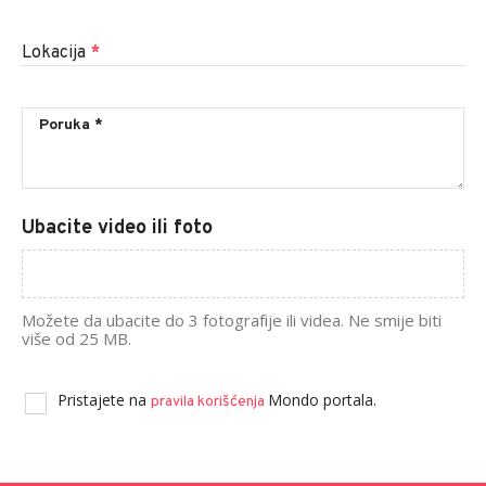
Lokacija
*
Ubacite video ili foto
Možete da ubacite do 3 fotografije ili videa. Ne smije biti
više od 25 MB.
Pristajete na
Mondo portala.
pravila korišćenja