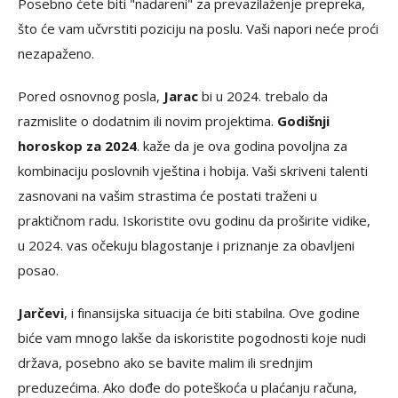
Posebno ćete biti "nadareni" za prevazilaženje prepreka,
što će vam učvrstiti poziciju na poslu. Vaši napori neće proći
nezapaženo.
Pored osnovnog posla,
Jarac
bi u 2024. trebalo da
razmislite o dodatnim ili novim projektima.
Godišnji
horoskop za 2024
. kaže da je ova godina povoljna za
kombinaciju poslovnih vještina i hobija. Vaši skriveni talenti
zasnovani na vašim strastima će postati traženi u
praktičnom radu. Iskoristite ovu godinu da proširite vidike,
u 2024. vas očekuju blagostanje i priznanje za obavljeni
posao.
Jarčevi
, i finansijska situacija će biti stabilna. Ove godine
biće vam mnogo lakše da iskoristite pogodnosti koje nudi
država, posebno ako se bavite malim ili srednjim
preduzećima. Ako dođe do poteškoća u plaćanju računa,