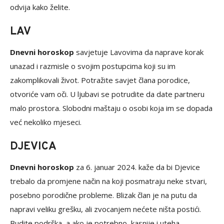
odvija kako želite.
LAV
Dnevni horoskop
savjetuje Lavovima da naprave korak
unazad i razmisle o svojim postupcima koji su im
zakomplikovali život. Potražite savjet člana porodice,
otvoriće vam oči. U ljubavi se potrudite da date partneru
malo prostora. Slobodni maštaju o osobi koja im se dopada
već nekoliko mjeseci.
DJEVICA
Dnevni horoskop
za 6. januar 2024. kaže da bi Djevice
trebalo da promjene način na koji posmatraju neke stvari,
posebno porodične probleme. Blizak član je na putu da
napravi veliku grešku, ali zvocanjem nećete ništa postići.
Budite podrška, a ako je potrebno, kasnije i uteha.