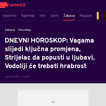
Naslovna
Najnovije
Info
Sport
Zabava
Magazin
M
Zabava
Horoskop
DNEVNI HOROSKOP: Vagama
slijedi ključna promjena,
Strijelac da popusti u ljubavi,
Vodoliji će trebati hrabrost
06.01.2024. / 06:01