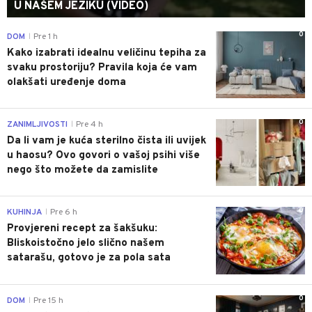
U NAŠEM JEZIKU (VIDEO)
0
DOM
Pre 1 h
|
Kako izabrati idealnu veličinu tepiha za
svaku prostoriju? Pravila koja će vam
olakšati uređenje doma
0
ZANIMLJIVOSTI
Pre 4 h
|
Da li vam je kuća sterilno čista ili uvijek
u haosu? Ovo govori o vašoj psihi više
nego što možete da zamislite
0
KUHINJA
Pre 6 h
|
Provjereni recept za šakšuku:
Bliskoistočno jelo slično našem
satarašu, gotovo je za pola sata
0
DOM
Pre 15 h
|