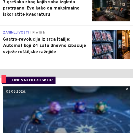
7 grešaka zbog kojih soba izgleda
pretrpano: Evo kako da maksimalno
iskoristite kvadraturu
0
ZANIMLJIVOSTI
Pre 18 h
|
Gastro-revolucija iz srca Italije:
Automat koji 24 sata dnevno izbacuje
svježe roštiljske ražnjiće
DNEVNI HOROSKOP
0
03.06.2026.