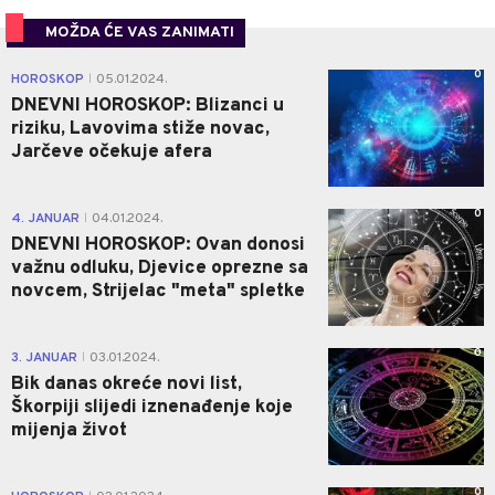
MOŽDA ĆE VAS ZANIMATI
0
HOROSKOP
05.01.2024.
|
DNEVNI HOROSKOP: Blizanci u
riziku, Lavovima stiže novac,
Jarčeve očekuje afera
0
4. JANUAR
04.01.2024.
|
DNEVNI HOROSKOP: Ovan donosi
važnu odluku, Djevice oprezne sa
novcem, Strijelac "meta" spletke
0
3. JANUAR
03.01.2024.
|
Bik danas okreće novi list,
Škorpiji slijedi iznenađenje koje
mijenja život
0