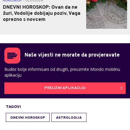
HOROSKOP
02.01.2024.
|
DNEVNI HOROSKOP: Ovan da ne
žuri, Vodolije dobijaju poziv, Vaga
oprezno s novcem
Naše vijesti ne morate da provjeravate
Budite bolje informisani od drugih, preuzmite Mondo mobilnu
aplikaciju
PREUZMI APLIKACIJU
TAGOVI
DNEVNI HOROSKOP
ASTROLOGIJA