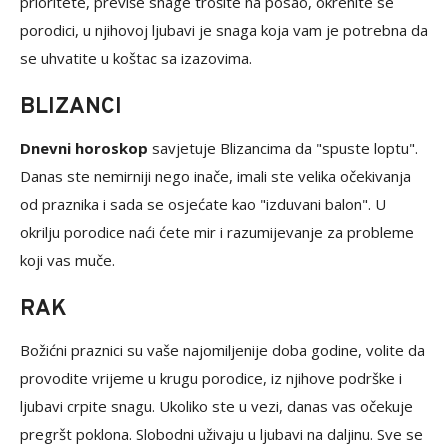
prioritete, previše snage trošite na posao, okrenite se
porodici, u njihovoj ljubavi je snaga koja vam je potrebna da
se uhvatite u koštac sa izazovima.
BLIZANCI
Dnevni horoskop
savjetuje Blizancima da "spuste loptu".
Danas ste nemirniji nego inače, imali ste velika očekivanja
od praznika i sada se osjećate kao "izduvani balon". U
okrilju porodice naći ćete mir i razumijevanje za probleme
koji vas muče.
RAK
Božićni praznici su vaše najomiljenije doba godine, volite da
provodite vrijeme u krugu porodice, iz njihove podrške i
ljubavi crpite snagu. Ukoliko ste u vezi, danas vas očekuje
pregršt poklona. Slobodni uživaju u ljubavi na daljinu. Sve se