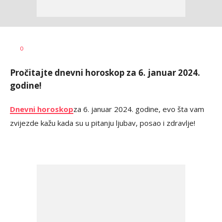
Maja
AUTOR
0
Gašić
Pročitajte dnevni horoskop za 6. januar 2024.
godine!
Dnevni horoskop
za 6. januar 2024. godine, evo šta vam
zvijezde kažu kada su u pitanju ljubav, posao i zdravlje!