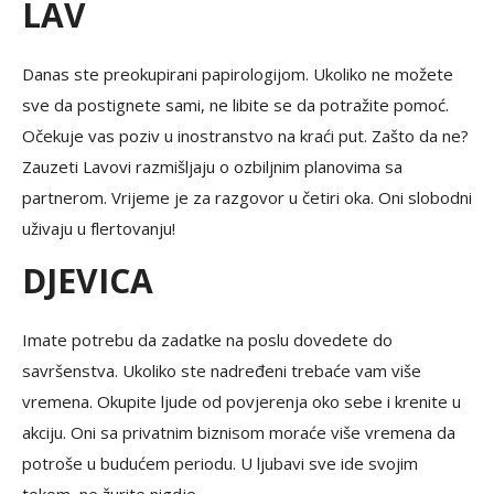
LAV
Danas ste preokupirani papirologijom. Ukoliko ne možete
sve da postignete sami, ne libite se da potražite pomoć.
Očekuje vas poziv u inostranstvo na kraći put. Zašto da ne?
Zauzeti Lavovi razmišljaju o ozbiljnim planovima sa
partnerom. Vrijeme je za razgovor u četiri oka. Oni slobodni
uživaju u flertovanju!
DJEVICA
Imate potrebu da zadatke na poslu dovedete do
savršenstva. Ukoliko ste nadređeni trebaće vam više
vremena. Okupite ljude od povjerenja oko sebe i krenite u
akciju. Oni sa privatnim biznisom moraće više vremena da
potroše u budućem periodu. U ljubavi sve ide svojim