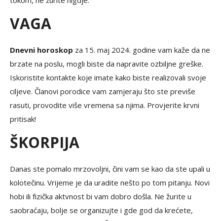
tokom, ne žurite nigdje.
VAGA
Dnevni horoskop
za 15. maj 2024. godine vam kaže da ne
brzate na poslu, mogli biste da napravite ozbiljne greške.
Iskoristite kontakte koje imate kako biste realizovali svoje
ciljeve. Članovi porodice vam zamjeraju što ste previše
rasuti, provodite više vremena sa njima. Provjerite krvni
pritisak!
ŠKORPIJA
Danas ste pomalo mrzovoljni, čini vam se kao da ste upali u
kolotečinu. Vrijeme je da uradite nešto po tom pitanju. Novi
hobi ili fizička aktvnost bi vam dobro došla. Ne žurite u
saobraćaju, bolje se organizujte i gde god da krećete,