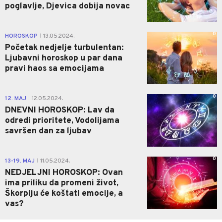
poglavlje, Djevica dobija novac
0
HOROSKOP
13.05.2024.
|
Početak nedjelje turbulentan:
Ljubavni horoskop u par dana
pravi haos sa emocijama
0
12. MAJ
12.05.2024.
|
DNEVNI HOROSKOP: Lav da
odredi prioritete, Vodolijama
savršen dan za ljubav
0
13-19. MAJ
11.05.2024.
|
NEDJELJNI HOROSKOP: Ovan
ima priliku da promeni život,
Škorpiju će koštati emocije, a
vas?