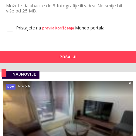
Možete da ubacite do 3 fotografije ili videa. Ne smije biti
više od 25 MB.
Pristajete na
Mondo portala.
pravila korišćenja
POŠALJI
NAJNOVIJE
0
Pre 5 h
DOM