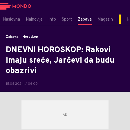
Naslovna
Najnovije
Info
Sport
Zabava
Magazin
M
Zabava
Horoskop
DNEVNI HOROSKOP: Rakovi
imaju sreće, Jarčevi da budu
obazrivi
15.05.2024. / 06:00