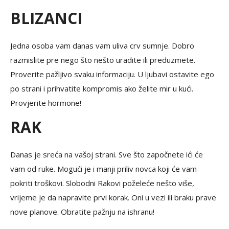
BLIZANCI
Jedna osoba vam danas vam uliva crv sumnje. Dobro
razmislite pre nego što nešto uradite ili preduzmete.
Proverite pažljivo svaku informaciju. U ljubavi ostavite ego
po strani i prihvatite kompromis ako želite mir u kući.
Provjerite hormone!
RAK
Danas je sreća na vašoj strani. Sve što započnete ići će
vam od ruke. Mogući je i manji priliv novca koji će vam
pokriti troškovi. Slobodni Rakovi poželeće nešto više,
vrijeme je da napravite prvi korak. Oni u vezi ili braku prave
nove planove. Obratite pažnju na ishranu!