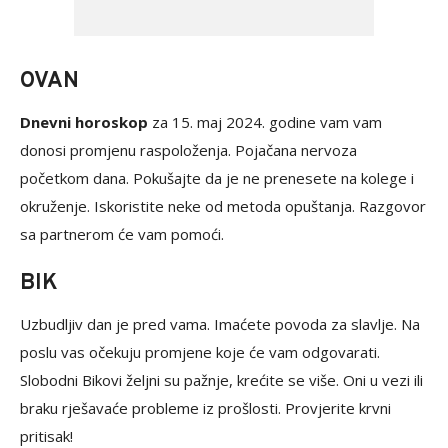
OVAN
Dnevni horoskop
za 15. maj 2024. godine vam vam
donosi promjenu raspoloženja. Pojačana nervoza
početkom dana. Pokušajte da je ne prenesete na kolege i
okruženje. Iskoristite neke od metoda opuštanja. Razgovor
sa partnerom će vam pomoći.
BIK
Uzbudljiv dan je pred vama. Imaćete povoda za slavlje. Na
poslu vas očekuju promjene koje će vam odgovarati.
Slobodni Bikovi željni su pažnje, krećite se više. Oni u vezi ili
braku rješavaće probleme iz prošlosti. Provjerite krvni
pritisak!