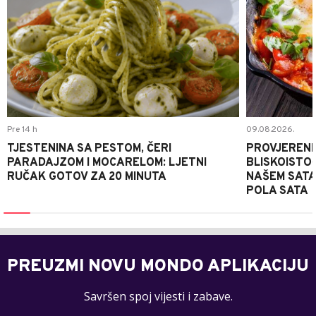
Pre 14 h
09.08.2026.
TJESTENINA SA PESTOM, ČERI
PROVJERENI
PARADAJZOM I MOCARELOM: LJETNI
BLISKOISTO
RUČAK GOTOV ZA 20 MINUTA
NAŠEM SATA
POLA SATA
PREUZMI NOVU MONDO APLIKACIJU
Savršen spoj vijesti i zabave.