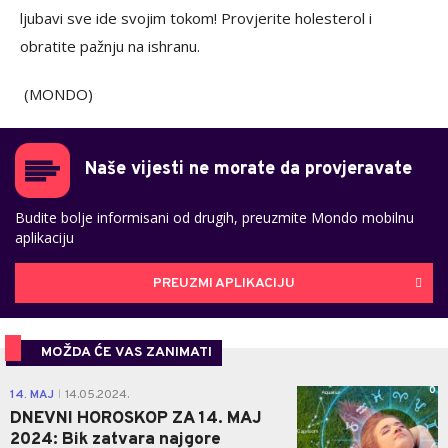
ljubavi sve ide svojim tokom! Provjerite holesterol i
obratite pažnju na ishranu.
(MONDO)
Naše vijesti ne morate da provjeravate
Budite bolje informisani od drugih, preuzmite Mondo mobilnu
aplikaciju
PREUZMI APLIKACIJU
MOŽDA ĆE VAS ZANIMATI
0
14. MAJ
14.05.2024.
|
DNEVNI HOROSKOP ZA 14. MAJ
2024: Bik zatvara najgore