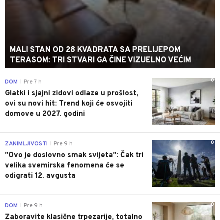
MALI STAN OD 28 KVADRATA SA PRELIJEPOM
TERASOM: TRI STVARI GA ČINE VIZUELNO VEĆIM
0
DOM
Pre 7 h
|
Glatki i sjajni zidovi odlaze u prošlost,
ovi su novi hit: Trend koji će osvojiti
domove u 2027. godini
0
ZANIMLJIVOSTI
Pre 9 h
|
"Ovo je doslovno smak svijeta": Čak tri
velika svemirska fenomena će se
odigrati 12. avgusta
0
DOM
Pre 9 h
|
Zaboravite klasične trpezarije, totalno