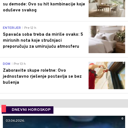
su demode: Ovo su hit kombinacije koje
oduševe svakog
0
ENTERIJER
Pre 12 h
|
Spavaća soba treba da miriše ovako: 5
mirisnih nota koje stručnjaci
preporučuju za umirujuću atmosferu
0
DOM
Pre 13 h
|
Zaboravite skupe roletne: Ovo
jednostavno rješenje postavlja se bez
bušenja
DNEVNI HOROSKOP
0
03.06.2026.