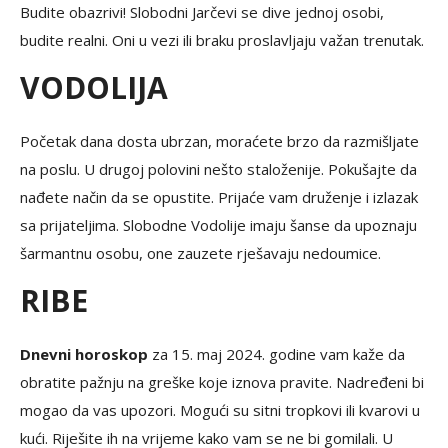
Budite obazrivi! Slobodni Jarčevi se dive jednoj osobi,
budite realni. Oni u vezi ili braku proslavljaju važan trenutak.
VODOLIJA
Početak dana dosta ubrzan, moraćete brzo da razmišljate
na poslu. U drugoj polovini nešto staloženije. Pokušajte da
nađete način da se opustite. Prijaće vam druženje i izlazak
sa prijateljima. Slobodne Vodolije imaju šanse da upoznaju
šarmantnu osobu, one zauzete rješavaju nedoumice.
RIBE
Dnevni horoskop
za 15. maj 2024. godine vam kaže da
obratite pažnju na greške koje iznova pravite. Nadređeni bi
mogao da vas upozori. Mogući su sitni tropkovi ili kvarovi u
kući. Riješite ih na vrijeme kako vam se ne bi gomilali. U