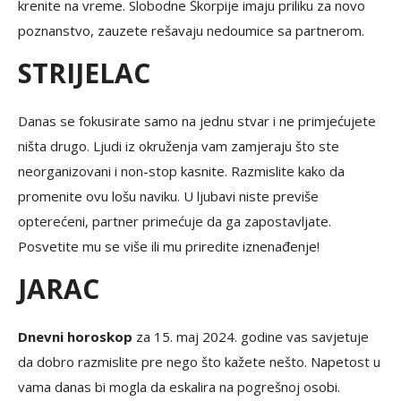
krenite na vreme. Slobodne Škorpije imaju priliku za novo
poznanstvo, zauzete rešavaju nedoumice sa partnerom.
STRIJELAC
Danas se fokusirate samo na jednu stvar i ne primjećujete
ništa drugo. Ljudi iz okruženja vam zamjeraju što ste
neorganizovani i non-stop kasnite. Razmislite kako da
promenite ovu lošu naviku. U ljubavi niste previše
opterećeni, partner primećuje da ga zapostavljate.
Posvetite mu se više ili mu priredite iznenađenje!
JARAC
Dnevni horoskop
za 15. maj 2024. godine vas savjetuje
da dobro razmislite pre nego što kažete nešto. Napetost u
vama danas bi mogla da eskalira na pogrešnoj osobi.