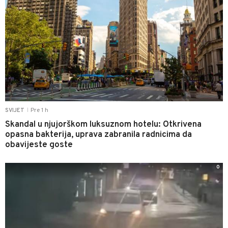
Pre 1 h
SVIJET
|
Skandal u njujorškom luksuznom hotelu: Otkrivena
opasna bakterija, uprava zabranila radnicima da
obavijeste goste
0