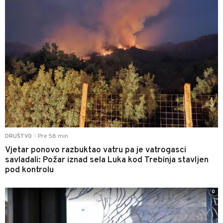
Pre 58 min
DRUŠTVO
|
Vjetar ponovo razbuktao vatru pa je vatrogasci
savladali: Požar iznad sela Luka kod Trebinja stavljen
pod kontrolu
0