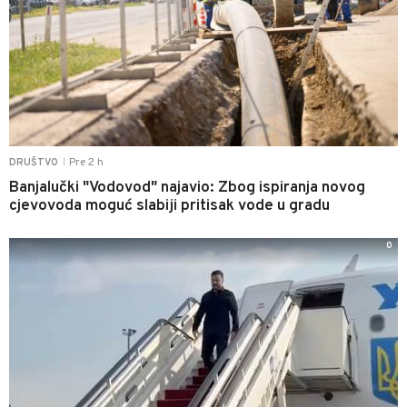
Pre 2 h
DRUŠTVO
|
Banjalučki "Vodovod" najavio: Zbog ispiranja novog
cjevovoda moguć slabiji pritisak vode u gradu
0