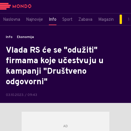
Naslovna
Najnovije
Info
Sport
Zabava
Magazin
M
Info
Ekonomija
Vlada RS će se "odužiti"
firmama koje učestvuju u
kampanji "Društveno
odgovorni"
03.10.2023. / 09:43