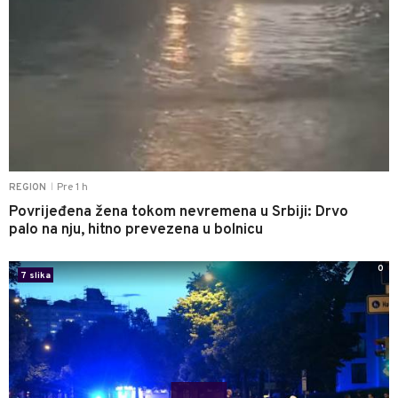
Pre 1 h
REGION
|
Povrijeđena žena tokom nevremena u Srbiji: Drvo
palo na nju, hitno prevezena u bolnicu
0
7 slika