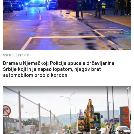
Pre 2 h
SVIJET
|
Drama u Njemačkoj: Policija upucala državljanina
Srbije koji ih je napao lopatom, njegov brat
automobilom probio kordon
0