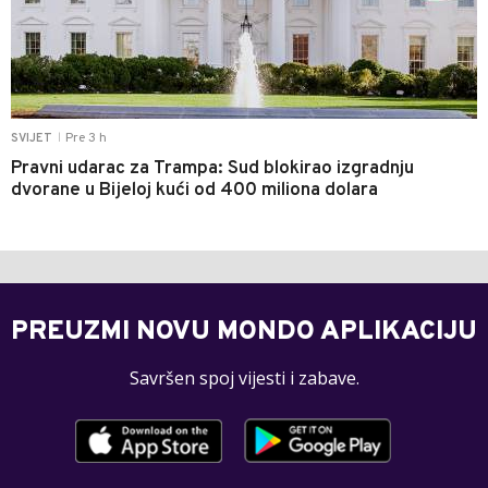
Pre 3 h
SVIJET
|
Pravni udarac za Trampa: Sud blokirao izgradnju
dvorane u Bijeloj kući od 400 miliona dolara
PREUZMI NOVU MONDO APLIKACIJU
Savršen spoj vijesti i zabave.