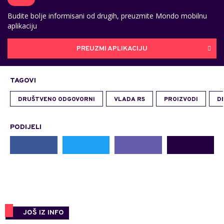
Budite bolje informisani od drugih, preuzmite Mondo mobilnu
aplikaciju
PREUZMI APLIKACIJU
TAGOVI
DRUŠTVENO ODGOVORNI
VLADA RS
PROIZVODI
DE
PODIJELI
JOŠ IZ INFO