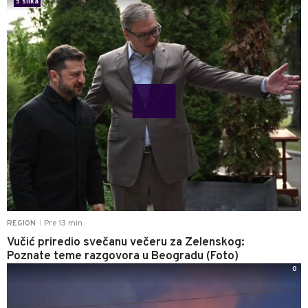
5 slika
Pre 13 min
REGION
|
Vučić priredio svečanu večeru za Zelenskog:
Poznate teme razgovora u Beogradu (Foto)
0