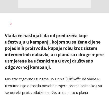
Željko
AUTOR
0
Svitlica
Vlada će nastojati da od preduzeća koje
učestvuju u kampanji, kojom su snižene cijene
pojedinih proizvoda, kupuje robu kroz sistem
interventnih nabavki, a u planu su i druge mjere
usmjerene ka učesnicima u ovoj društveno
odgovornoj kampanji.
Ministar trgovine i turizma RS Denis Šulić kaže da Vlada RS
trenutno nije odredila posebne mjere prema onima koji su
se odrekli proizvođačke marže, ali da je to u planu.