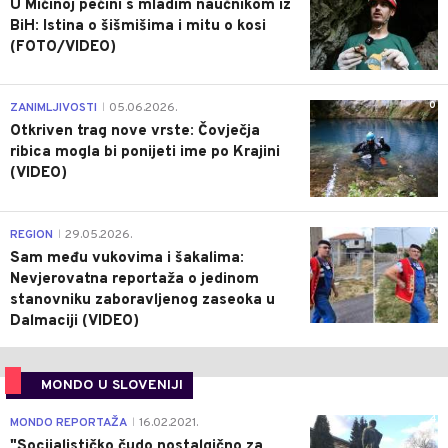
U Mićinoj pećini s mladim naučnikom iz
BiH: Istina o šišmišima i mitu o kosi
(FOTO/VIDEO)
0
ZANIMLJIVOSTI
05.06.2026.
|
Otkriven trag nove vrste: Čovječja
ribica mogla bi ponijeti ime po Krajini
(VIDEO)
0
REGION
29.05.2026.
|
Sam među vukovima i šakalima:
Nevjerovatna reportaža o jedinom
stanovniku zaboravljenog zaseoka u
Dalmaciji (VIDEO)
MONDO U SLOVENIJI
4
MONDO REPORTAŽA
16.02.2021.
|
"Socijalističko čudo nostalgično za