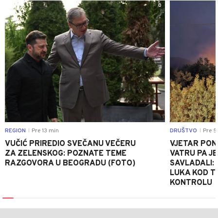
0
REGION
Pre 13 min
DRUŠTVO
Pre 5
|
|
VUČIĆ PRIREDIO SVEČANU VEČERU
VJETAR PO
ZA ZELENSKOG: POZNATE TEME
VATRU PA J
RAZGOVORA U BEOGRADU (FOTO)
SAVLADALI:
LUKA KOD T
KONTROLU