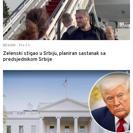
Pre 3 h
REGION
|
Zelenski stigao u Srbiju, planiran sastanak sa
predsjednikom Srbije
0