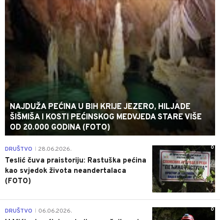
NAJDUŽA PEĆINA U BIH KRIJE JEZERO, HILJADE
ŠIŠMIŠA I KOSTI PEĆINSKOG MEDVJEDA STARE VIŠE
OD 20.000 GODINA (FOTO)
0
DRUŠTVO
28.06.2026.
|
Teslić čuva praistoriju: Rastuška pećina
kao svjedok života neandertalaca
(FOTO)
0
DRUŠTVO
06.06.2026.
|