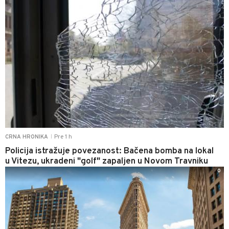
Pre 1 h
CRNA HRONIKA
|
Policija istražuje povezanost: Bačena bomba na lokal
u Vitezu, ukradeni "golf" zapaljen u Novom Travniku
0