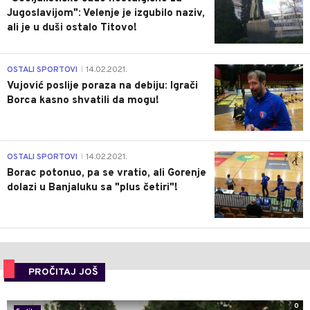
Jugoslavijom": Velenje je izgubilo naziv,
ali je u duši ostalo Titovo!
1
OSTALI SPORTOVI
14.02.2021.
|
Vujović poslije poraza na debiju: Igrači
Borca kasno shvatili da mogu!
3
OSTALI SPORTOVI
14.02.2021.
|
Borac potonuo, pa se vratio, ali Gorenje
dolazi u Banjaluku sa "plus četiri"!
PROČITAJ JOŠ
0