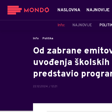
NASLOVNA
NAJNOVIJE
Info:
NAJNOVIJE
POLITI
Info
Politika
Od zabrane emitova
uvođenja školskih 
predstavio progr
22.12.2024. / 12:21