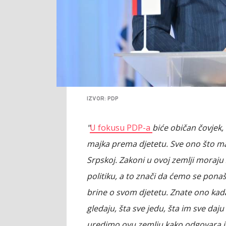
IZVOR: PDP
"
U fokusu PDP-a
biće običan čovjek
majka prema djetetu. Sve ono što maj
Srpskoj. Zakoni u ovoj zemlji moraju
politiku, a to znači da ćemo se pona
brine o svom djetetu. Znate ono kad
gledaju, šta sve jedu, šta im sve da
uredimo ovu zemlju kako odgovara jedn