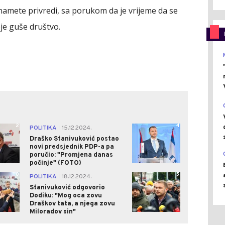
namete privredi, sa porukom da je vrijeme da se
je guše društvo.
2
4
POLITIKA
15.12.2024.
|
Draško Stanivuković postao
novi predsjednik PDP-a pa
poručio: "Promjena danas
počinje" (FOTO)
0
5
POLITIKA
18.12.2024.
|
Stanivuković odgovorio
Dodiku: "Mog oca zovu
Draškov tata, a njega zovu
Miloradov sin"