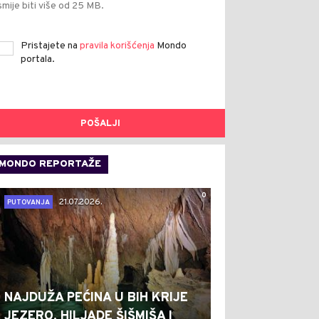
smije biti više od 25 MB.
Pristajete na
pravila korišćenja
Mondo
portala.
POŠALJI
MONDO REPORTAŽE
0
21.07.2026.
PUTOVANJA
NAJDUŽA PEĆINA U BIH KRIJE
JEZERO, HILJADE ŠIŠMIŠA I