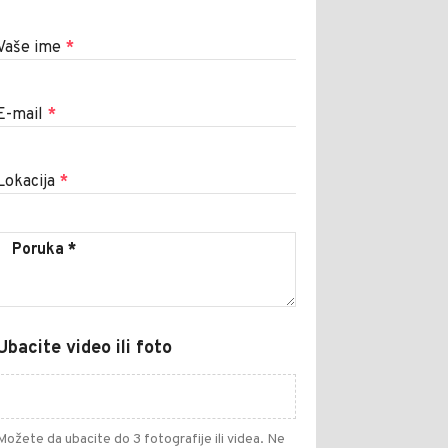
Vaše ime
*
E-mail
*
Lokacija
*
Ubacite video ili foto
Možete da ubacite do 3 fotografije ili videa. Ne