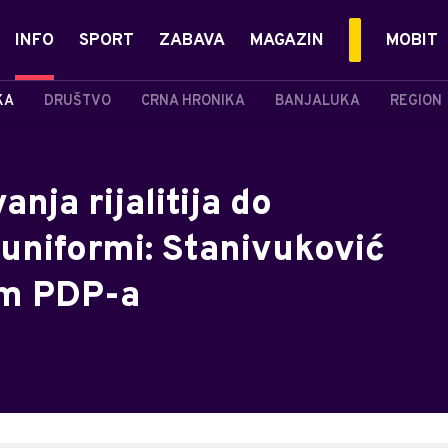
INFO
SPORT
ZABAVA
MAGAZIN
MOBIT
KA
DRUŠTVO
CRNA HRONIKA
BANJALUKA
REGION
nja rijalitija do
uniformi: Stanivuković
am PDP-a