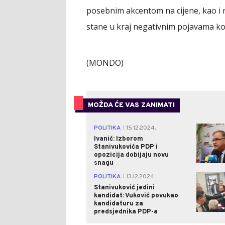
posebnim akcentom na cijene, kao i 
stane u kraj negativnim pojavama ko
(MONDO)
MOŽDA ĆE VAS ZANIMATI
POLITIKA
15.12.2024.
|
Ivanić: Izborom
Stanivukovića PDP i
opozicija dobijaju novu
snagu
POLITIKA
13.12.2024.
|
Stanivuković jedini
kandidat: Vuković povukao
kandidaturu za
predsjednika PDP-a