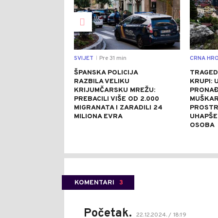
SVIJET
Pre 31 min
CRNA HRO
|
ŠPANSKA POLICIJA
TRAGED
RAZBILA VELIKU
KRUPI: 
KRIJUMČARSKU MREŽU:
PRONAĐ
PREBACILI VIŠE OD 2.000
MUŠKAR
MIGRANATA I ZARADILI 24
PROSTR
MILIONA EVRA
UHAPŠE
OSOBA
KOMENTARI
3
Početak.
22.12.2024. / 18:19