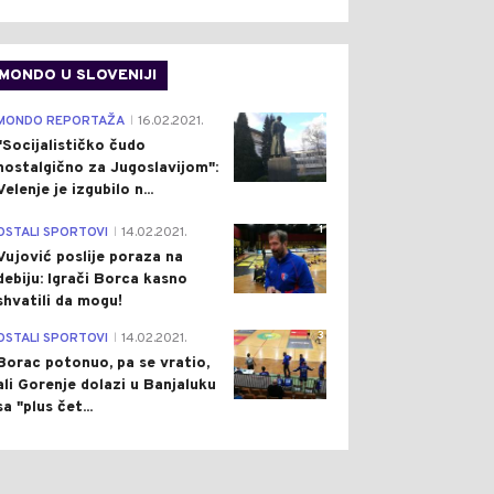
MONDO U SLOVENIJI
4
MONDO REPORTAŽA
16.02.2021.
|
"Socijalističko čudo
nostalgično za Jugoslavijom":
Velenje je izgubilo n...
1
OSTALI SPORTOVI
14.02.2021.
|
Vujović poslije poraza na
debiju: Igrači Borca kasno
shvatili da mogu!
3
OSTALI SPORTOVI
14.02.2021.
|
Borac potonuo, pa se vratio,
ali Gorenje dolazi u Banjaluku
sa "plus čet...