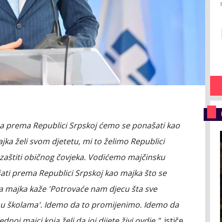
, a prema Republici Srpskoj ćemo se ponašati kao
ka želi svom djetetu, mi to želimo Republici
 zaštiti običnog čovjeka. Vodićemo majčinsku
šati prema Republici Srpskoj kao majka što se
a majka kaže 'Potrovaće nam djecu šta sve
ju u školama'. Idemo da to promijenimo. Idemo da
oj majci koja želi da joj dijete živi ovdje ",
ističe