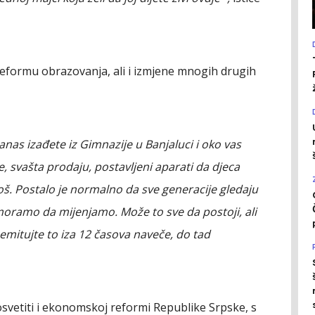
reformu obrazovanja, ali i izmjene mnogih drugih
anas izađete iz Gimnazije u Banjaluci i oko vas
e, svašta prodaju, postavljeni aparati da djeca
još. Postalo je normalno da sve generacije gledaju
o moramo da mijenjamo. Može to sve da postoji, ali
 emitujte to iza 12 časova naveče, do tad
svetiti i ekonomskoj reformi Republike Srpske, s