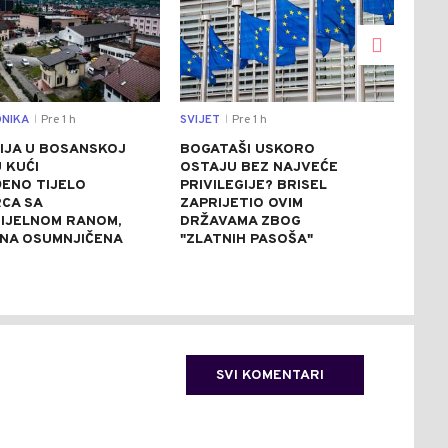
NIKA
Pre 1 h
SVIJET
Pre 1 h
CRNA
|
|
IJA U BOSANSKOJ
BOGATAŠI USKORO
AKC
U KUĆI
OSTAJU BEZ NAJVEĆE
BIJE
ENO TIJELO
PRIVILEGIJE? BRISEL
KOK
CA SA
ZAPRIJETIO OVIM
STA
IJELNOM RANOM,
DRŽAVAMA ZBOG
(FO
NA OSUMNJIČENA
"ZLATNIH PASOŠA"
SVI KOMENTARI