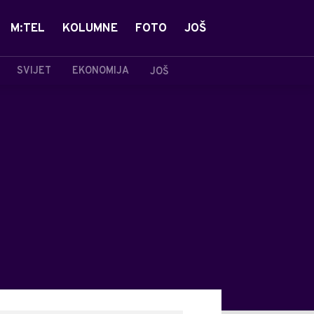
M:TEL
KOLUMNE
FOTO
JOŠ
SVIJET
EKONOMIJA
JOŠ