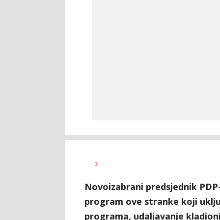
Nikolina
AUTOR
3
Damjanić
Novoizabrani predsjednik PDP-
program ove stranke koji uklju
programa, udaljavanje kladion