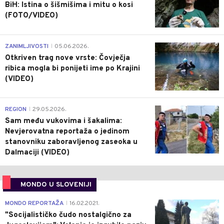
BiH: Istina o šišmišima i mitu o kosi
(FOTO/VIDEO)
0
ZANIMLJIVOSTI
05.06.2026.
|
Otkriven trag nove vrste: Čovječja
ribica mogla bi ponijeti ime po Krajini
(VIDEO)
0
REGION
29.05.2026.
|
Sam među vukovima i šakalima:
Nevjerovatna reportaža o jedinom
stanovniku zaboravljenog zaseoka u
Dalmaciji (VIDEO)
MONDO U SLOVENIJI
4
MONDO REPORTAŽA
16.02.2021.
|
"Socijalističko čudo nostalgično za