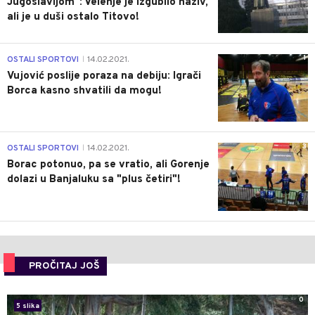
Jugoslavijom": Velenje je izgubilo naziv,
ali je u duši ostalo Titovo!
1
OSTALI SPORTOVI
14.02.2021.
|
Vujović poslije poraza na debiju: Igrači
Borca kasno shvatili da mogu!
3
OSTALI SPORTOVI
14.02.2021.
|
Borac potonuo, pa se vratio, ali Gorenje
dolazi u Banjaluku sa "plus četiri"!
PROČITAJ JOŠ
0
5 slika