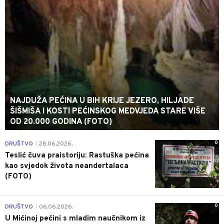
NAJDUŽA PEĆINA U BIH KRIJE JEZERO, HILJADE
ŠIŠMIŠA I KOSTI PEĆINSKOG MEDVJEDA STARE VIŠE
OD 20.000 GODINA (FOTO)
0
DRUŠTVO
28.06.2026.
|
Teslić čuva praistoriju: Rastuška pećina
kao svjedok života neandertalaca
(FOTO)
0
DRUŠTVO
06.06.2026.
|
U Mićinoj pećini s mladim naučnikom iz