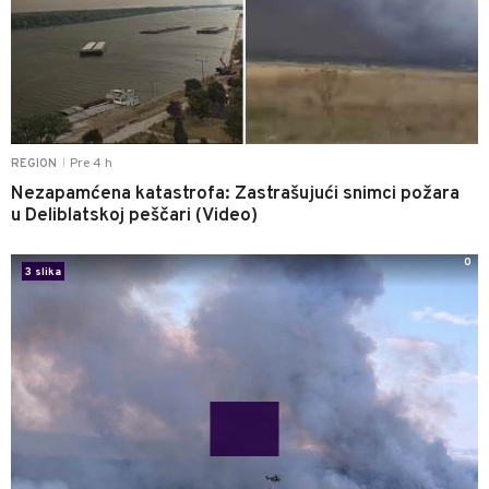
Pre 4 h
REGION
|
Nezapamćena katastrofa: Zastrašujući snimci požara
u Deliblatskoj peščari (Video)
0
3 slika