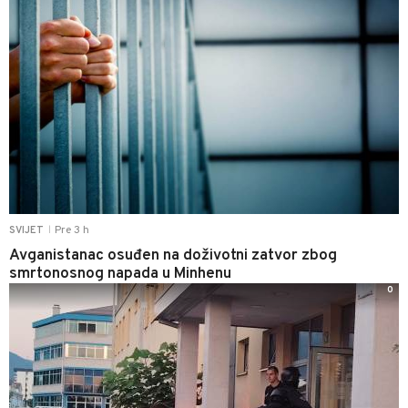
Pre 3 h
SVIJET
|
Avganistanac osuđen na doživotni zatvor zbog
smrtonosnog napada u Minhenu
0