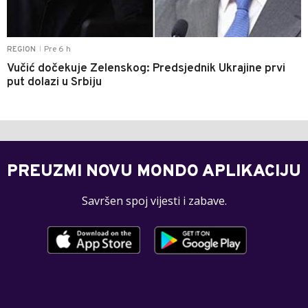
Pre 6 h
REGION
|
Vučić dočekuje Zelenskog: Predsjednik Ukrajine prvi
put dolazi u Srbiju
PREUZMI NOVU MONDO APLIKACIJU
Savršen spoj vijesti i zabave.