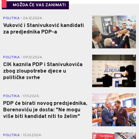
MOŽDA ĆE VAS ZANIMATI
0
POLITIKA
06.12.2024.
|
Vuković i Stanivuković kandidati
za predjednika PDP-a
0
POLITIKA
09.12.2024.
|
CIK kaznila PDP i Stanivukovića
zbog zloupotrebe djece u
političke svrhe
2
POLITIKA
17.11.2024.
|
PDP će birati novog predsjednika,
Borenoviću je dosta: "Ne mogu
više biti kandidat niti to želim"
2
POLITIKA
15.10.2024.
|