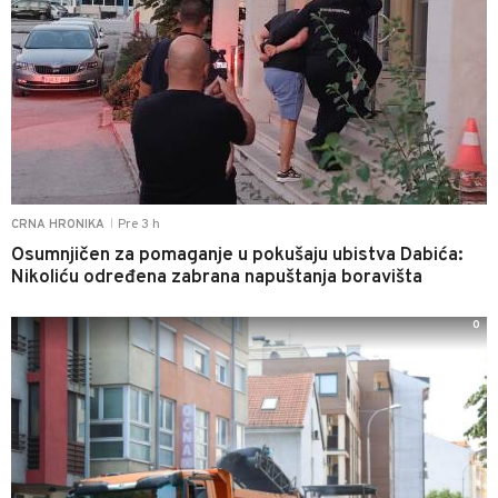
Pre 3 h
CRNA HRONIKA
|
Osumnjičen za pomaganje u pokušaju ubistva Dabića:
Nikoliću određena zabrana napuštanja boravišta
0