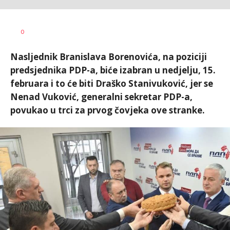
Dušan
AUTOR
0
Volaš
Nasljednik Branislava Borenovića, na poziciji
predsjednika PDP-a, biće izabran u nedjelju, 15.
februara i to će biti Draško Stanivuković, jer se
Nenad Vuković, generalni sekretar PDP-a,
povukao u trci za prvog čovjeka ove stranke.