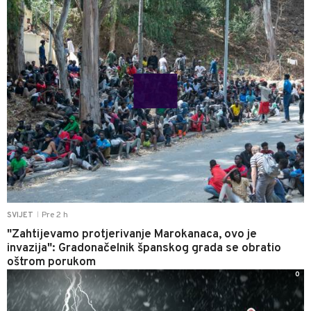
Pre 2 h
SVIJET
|
"Zahtijevamo protjerivanje Marokanaca, ovo je
invazija": Gradonačelnik španskog grada se obratio
oštrom porukom
0