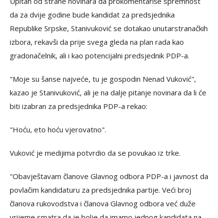
Upitan od strane novinara da prokomentariše spremnost
da za dvije godine bude kandidat za predsjednika
Republike Srpske, Stanivuković se dotakao unutarstranačkih
izbora, rekavši da prije svega gleda na plan rada kao
gradonačelnik, ali i kao potencijalni predsjednik PDP-a.
"Moje su šanse najveće, tu je gospodin Nenad Vuković",
kazao je Stanivuković, ali je na dalje pitanje novinara da li će
biti izabran za predsjednika PDP-a rekao:
"Hoću, eto hoću vjerovatno".
Vuković je medijima potvrdio da se povukao iz trke.
"Obavještavam članove Glavnog odbora PDP-a i javnost da
povlačim kandidaturu za predsjednika partije. Veći broj
članova rukovodstva i članova Glavnog odbora već duže
vrijeme smatra da je bolje da imamo jednog kandidata na