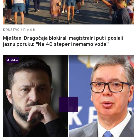
Pre 6 h
DRUŠTVO
|
Mještani Dragočaja blokirali magistralni put i poslali
jasnu poruku: "Na 40 stepeni nemamo vode"
1
4 slika