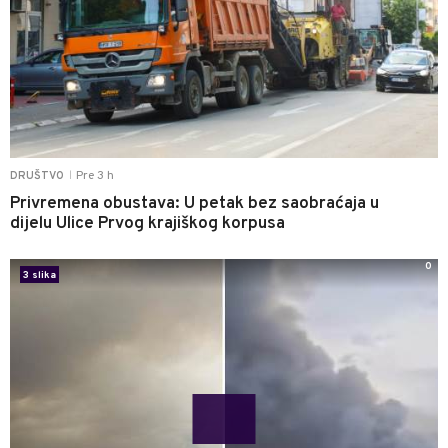
Pre 3 h
DRUŠTVO
|
Privremena obustava: U petak bez saobraćaja u
dijelu Ulice Prvog krajiškog korpusa
0
3 slika