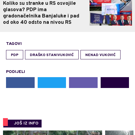
Koliko su stranke u RS osvojile
glasova? PDP ima
gradonačelnika Banjaluke i pad
od oko 40 odsto na nivou RS
TAGOVI
PDP
DRAŠKO STANIVUKOVIĆ
NENAD VUKOVIĆ
PODIJELI
JOŠ IZ INFO
0