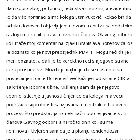
dan izbora zbog potpunog jedinstva u stranci, a evidentno
je da više nominacija ima kolega Stanivuković. Rekao bih da
odluku donosim i objavljujem u ovom trenutku sa dodatnim
razlogom brojnih poziva novinara i članova Glavnog odbora
koji traže moj komentar na izjavu Branislava Borenovića 'da
je poznato ko je novi predsjednik PDP-a'. Mogu reći da je i
meni poznato, a da li je to korektno reći s njegove strane
neka prosude svi. Možda je najbolje da se našalimo sa
prisjećanjem da je Borenović već kažnjen od strane CIK-a
za kršenje izborne tišine. Mišljenja sam da je njegovo
uporno isticanje u javnosti činjenice da kolega ima veću
podršku u suprotnosti sa izjavama o neutralnosti u ovom
procesu što predstavlja na neki način potcjenjivanje svih
članova Glavnog odbora a naročito onih koji su me
nominovali. Uvjeren sam da je u pitanju tendenciozan
pokušaj da se umanji ili čak obezvrijedi moj status u stranci