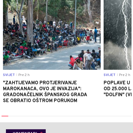
SVIJET
Pre 2 h
SVIJET
Pre 2 h
|
|
"ZAHTIJEVAMO PROTJERIVANJE
POPLAVE U K
MAROKANACA, OVO JE INVAZIJA":
OD 25.000 LJ
GRADONAČELNIK ŠPANSKOG GRADA
"DOLFIN" (V
SE OBRATIO OŠTROM PORUKOM