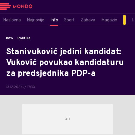
Naslovna
Najnovije
Info
Sport
Zabava
Magazin
M
Info
Politika
Stanivuković jedini kandidat:
Vuković povukao kandidaturu
za predsjednika PDP-a
13.12.2024. / 17:33