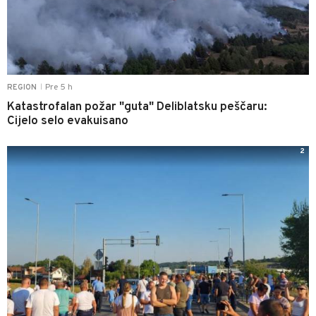
Pre 5 h
REGION
|
Katastrofalan požar "guta" Deliblatsku peščaru:
Cijelo selo evakuisano
2