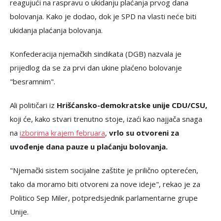
reagujući na raspravu o ukidanju plaćanja prvog dana
bolovanja. Kako je dodao, dok je SPD na vlasti neće biti
ukidanja plaćanja bolovanja.
Konfederacija njemačkih sindikata (DGB) nazvala je
prijedlog da se za prvi dan ukine plaćeno bolovanje
"besramnim".
Ali političari iz
Hrišćansko-demokratske unije CDU/CSU,
koji će, kako stvari trenutno stoje, izaći kao najjača snaga
na
izborima krajem februara
,
vrlo su otvoreni za
uvođenje dana pauze u plaćanju bolovanja.
"Njemački sistem socijalne zaštite je prilično opterećen,
tako da moramo biti otvoreni za nove ideje", rekao je za
Politico Sep Miler, potpredsjednik parlamentarne grupe
Unije.