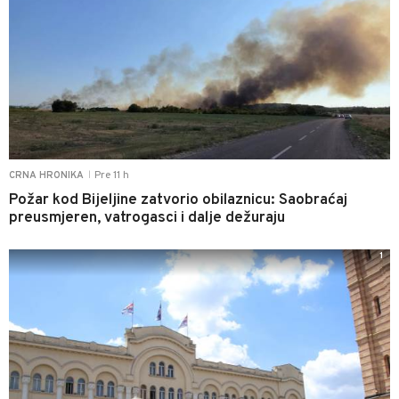
Pre 11 h
CRNA HRONIKA
|
Požar kod Bijeljine zatvorio obilaznicu: Saobraćaj
preusmjeren, vatrogasci i dalje dežuraju
1