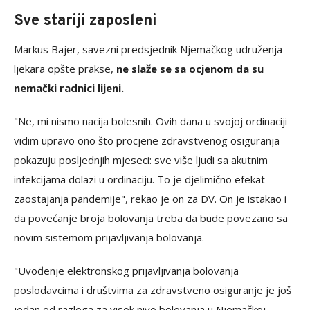
Sve stariji zaposleni
Markus Bajer, savezni predsjednik Njemačkog udruženja
ljekara opšte prakse,
ne slaže se sa ocjenom da su
nemački radnici lijeni.
"Ne, mi nismo nacija bolesnih. Ovih dana u svojoj ordinaciji
vidim upravo ono što procjene zdravstvenog osiguranja
pokazuju posljednjih mjeseci: sve više ljudi sa akutnim
infekcijama dolazi u ordinaciju. To je djelimično efekat
zaostajanja pandemije", rekao je on za DV. On je istakao i
da povećanje broja bolovanja treba da bude povezano sa
novim sistemom prijavljivanja bolovanja.
"Uvođenje elektronskog prijavljivanja bolovanja
poslodavcima i društvima za zdravstveno osiguranje je još
jedan od razloga za visok nivo bolovanja u Njemačkoj.