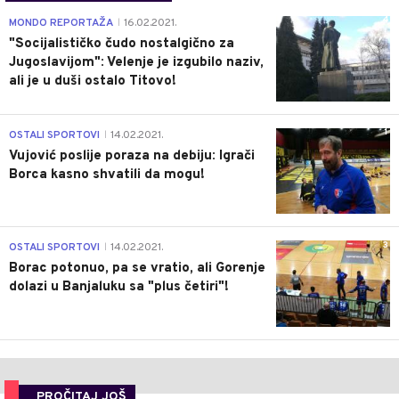
4
MONDO REPORTAŽA
16.02.2021.
|
"Socijalističko čudo nostalgično za
Jugoslavijom": Velenje je izgubilo naziv,
ali je u duši ostalo Titovo!
1
OSTALI SPORTOVI
14.02.2021.
|
Vujović poslije poraza na debiju: Igrači
Borca kasno shvatili da mogu!
3
OSTALI SPORTOVI
14.02.2021.
|
Borac potonuo, pa se vratio, ali Gorenje
dolazi u Banjaluku sa "plus četiri"!
PROČITAJ JOŠ