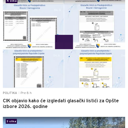
4 slika
Pre 8 h
POLITIKA
|
CIK objavio kako će izgledati glasački listići za Opšte
izbore 2026. godine
0
3 slika