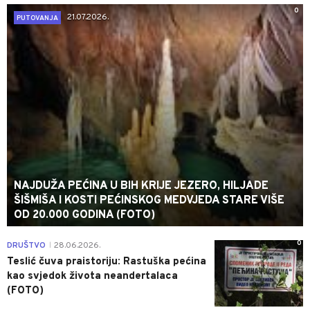
0
21.07.2026.
PUTOVANJA
NAJDUŽA PEĆINA U BIH KRIJE JEZERO, HILJADE
ŠIŠMIŠA I KOSTI PEĆINSKOG MEDVJEDA STARE VIŠE
OD 20.000 GODINA (FOTO)
0
DRUŠTVO
28.06.2026.
|
Teslić čuva praistoriju: Rastuška pećina
kao svjedok života neandertalaca
(FOTO)