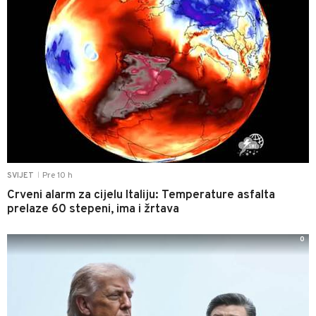
Pre 10 h
SVIJET
|
Crveni alarm za cijelu Italiju: Temperature asfalta
prelaze 60 stepeni, ima i žrtava
0