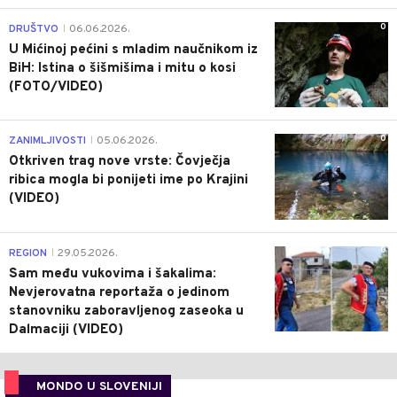
0
DRUŠTVO
06.06.2026.
|
U Mićinoj pećini s mladim naučnikom iz
BiH: Istina o šišmišima i mitu o kosi
(FOTO/VIDEO)
0
ZANIMLJIVOSTI
05.06.2026.
|
Otkriven trag nove vrste: Čovječja
ribica mogla bi ponijeti ime po Krajini
(VIDEO)
0
REGION
29.05.2026.
|
Sam među vukovima i šakalima:
Nevjerovatna reportaža o jedinom
stanovniku zaboravljenog zaseoka u
Dalmaciji (VIDEO)
MONDO U SLOVENIJI