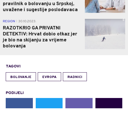
pravilnik o bolovanju u Srpskoj,
uvažene i sugestije poslodavaca
0
REGION
30.10.2023.
|
RAZOTKRIO GA PRIVATNI
DETEKTIV: Hrvat dobio otkaz jer
je bio na skijanju za vrijeme
bolovanja
TAGOVI
BOLOVANJE
EVROPA
RADNICI
PODIJELI