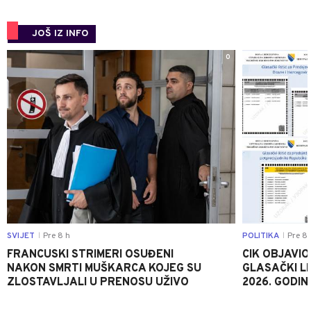
JOŠ IZ INFO
0
SVIJET
Pre 8 h
POLITIKA
Pre 8 
|
|
FRANCUSKI STRIMERI OSUĐENI
CIK OBJAVIO
NAKON SMRTI MUŠKARCA KOJEG SU
GLASAČKI LI
ZLOSTAVLJALI U PRENOSU UŽIVO
2026. GODIN