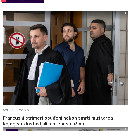
0
Pre 8 h
SVIJET
|
Francuski strimeri osuđeni nakon smrti muškarca
kojeg su zlostavljali u prenosu uživo
0