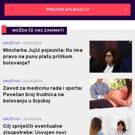
PREUZMI APLIKACIJU
MOŽDA ĆE VAS ZANIMATI
0
DRUŠTVO
09.12.2024.
|
Minstarka Jujić pojasnila: Ko ima
pravo na punu platu prilikom
bolovanja?
0
DRUŠTVO
22.09.2024.
|
Zavod za medicinu rada i sporta:
Povećan broj trudnica na
bolovanju u Srpskoj
0
DRUŠTVO
31.03.2024.
|
Cilj spriječiti eventualne
zloupotrebe: Usvojen novi