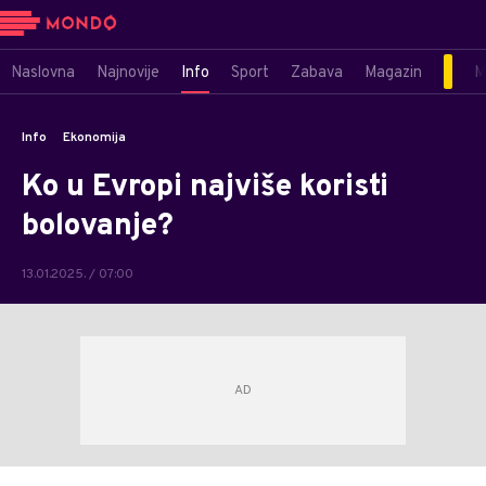
Naslovna
Najnovije
Info
Sport
Zabava
Magazin
M
Info
Ekonomija
Ko u Evropi najviše koristi
bolovanje?
13.01.2025. / 07:00