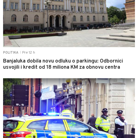
Pre 12 h
POLITIKA
|
Banjaluka dobila novu odluku o parkingu: Odbornici
usvojili i kredit od 18 miliona KM za obnovu centra
0