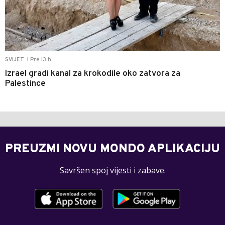
Pre 13 h
SVIJET
|
Izrael gradi kanal za krokodile oko zatvora za
Palestince
PREUZMI NOVU MONDO APLIKACIJU
Savršen spoj vijesti i zabave.