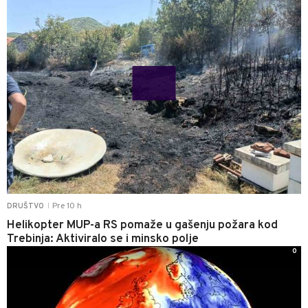
Pre 10 h
DRUŠTVO
|
Helikopter MUP-a RS pomaže u gašenju požara kod
Trebinja: Aktiviralo se i minsko polje
0