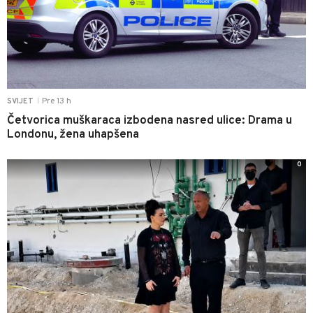
Pre 13 h
SVIJET
|
Četvorica muškaraca izbodena nasred ulice: Drama u
Londonu, žena uhapšena
0