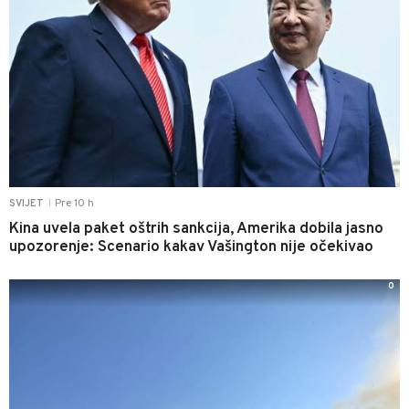
Pre 10 h
SVIJET
|
Kina uvela paket oštrih sankcija, Amerika dobila jasno
upozorenje: Scenario kakav Vašington nije očekivao
0