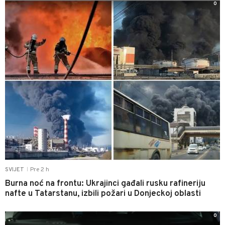
0
Pre 2 h
SVIJET
|
Burna noć na frontu: Ukrajinci gađali rusku rafineriju
nafte u Tatarstanu, izbili požari u Donjeckoj oblasti
0