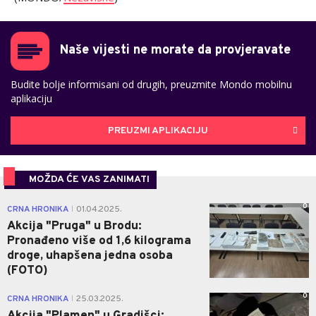
Naše vijesti ne morate da provjeravate
Budite bolje informisani od drugih, preuzmite Mondo mobilnu
aplikaciju
PREUZMI APLIKACIJU
MOŽDA ĆE VAS ZANIMATI
0
CRNA HRONIKA
01.04.2025.
|
Akcija "Pruga" u Brodu:
Pronađeno više od 1,6 kilograma
droge, uhapšena jedna osoba
(FOTO)
0
CRNA HRONIKA
25.03.2025.
|