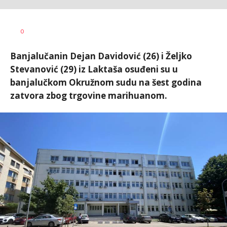
Vesna
AUTOR
0
Kerkez
Banjalučanin Dejan Davidović (26) i Željko
Stevanović (29) iz Laktaša osuđeni su u
banjalučkom Okružnom sudu na šest godina
zatvora zbog trgovine marihuanom.