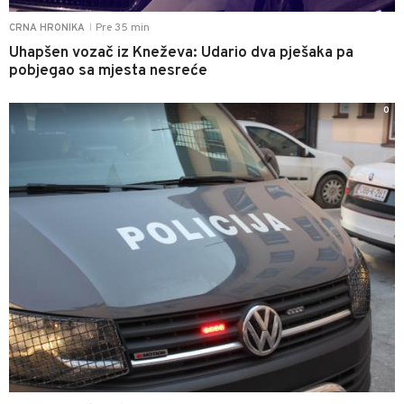
Pre 35 min
CRNA HRONIKA
|
Uhapšen vozač iz Kneževa: Udario dva pješaka pa
pobjegao sa mjesta nesreće
0