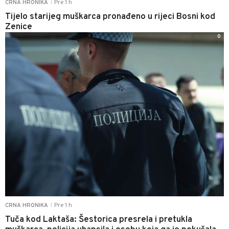
Pre 1 h
CRNA HRONIKA
|
Tijelo starijeg muškarca pronađeno u rijeci Bosni kod
Zenice
0
Pre 1 h
CRNA HRONIKA
|
Tuča kod Laktaša: Šestorica presrela i pretukla