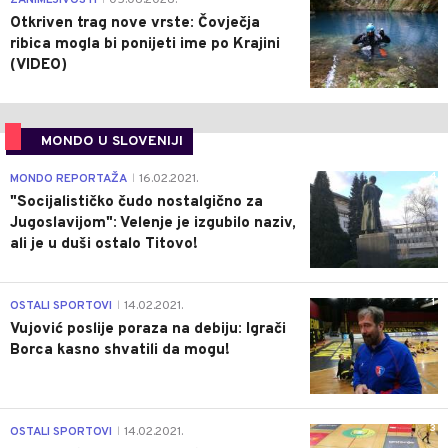
ZANIMLJIVOSTI
05.06.2026.
Otkriven trag nove vrste: Čovječja
ribica mogla bi ponijeti ime po Krajini
(VIDEO)
MONDO U SLOVENIJI
4
MONDO REPORTAŽA
16.02.2021.
|
"Socijalističko čudo nostalgično za
Jugoslavijom": Velenje je izgubilo naziv,
ali je u duši ostalo Titovo!
1
OSTALI SPORTOVI
14.02.2021.
|
Vujović poslije poraza na debiju: Igrači
Borca kasno shvatili da mogu!
3
OSTALI SPORTOVI
14.02.2021.
|