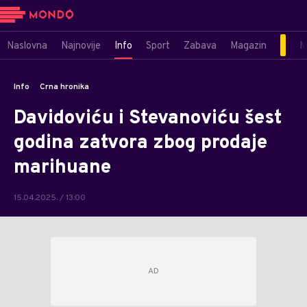
Naslovna
Najnovije
Info
Sport
Zabava
Magazin
M
Info
Crna hronika
Davidoviću i Stevanoviću šest
godina zatvora zbog prodaje
marihuane
15.04.2025. / 13:00