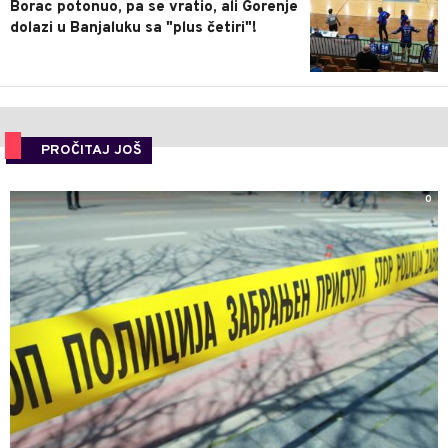
Borac potonuo, pa se vratio, ali Gorenje
dolazi u Banjaluku sa "plus četiri"!
PROČITAJ JOŠ
0