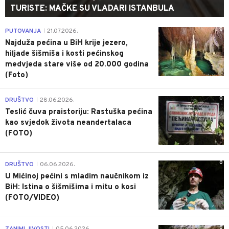
TURISTE: MAČKE SU VLADARI ISTANBULA
0
PUTOVANJA
21.07.2026.
|
Najduža pećina u BiH krije jezero,
hiljade šišmiša i kosti pećinskog
medvjeda stare više od 20.000 godina
(Foto)
0
DRUŠTVO
28.06.2026.
|
Teslić čuva praistoriju: Rastuška pećina
kao svjedok života neandertalaca
(FOTO)
0
DRUŠTVO
06.06.2026.
|
U Mićinoj pećini s mladim naučnikom iz
BiH: Istina o šišmišima i mitu o kosi
(FOTO/VIDEO)
0
|