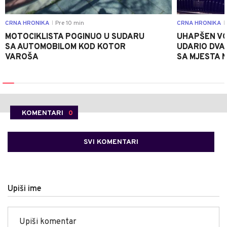
CRNA HRONIKA
Pre 10 min
CRNA HRONIKA
|
|
MOTOCIKLISTA POGINUO U SUDARU
UHAPŠEN VO
SA AUTOMOBILOM KOD KOTOR
UDARIO DVA
VAROŠA
SA MJESTA 
KOMENTARI
0
SVI KOMENTARI
Upiši ime