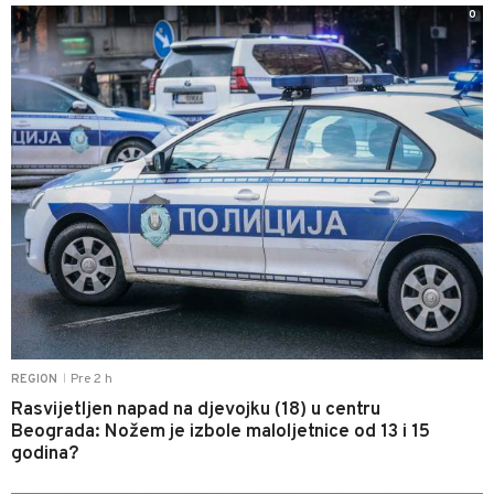
0
Pre 2 h
REGION
|
Rasvijetljen napad na djevojku (18) u centru
Beograda: Nožem je izbole maloljetnice od 13 i 15
godina?