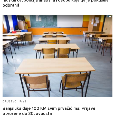
muškarca, policija uhapsila i osobu koja ga je pokušala
odbraniti
0
Pre 1 h
DRUŠTVO
|
Banjaluka daje 100 KM svim prvačićima: Prijave
otvorene do 20. avgusta