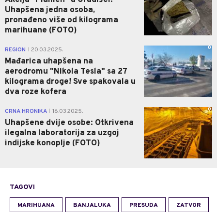
Akcija "Plamen" u Gradišci:
Uhapšena jedna osoba,
pronađeno više od kilograma
marihuane (FOTO)
0
REGION
20.03.2025.
|
Mađarica uhapšena na
aerodromu "Nikola Tesla" sa 27
kilograma droge! Sve spakovala u
dva roze kofera
0
CRNA HRONIKA
16.03.2025.
|
Uhapšene dvije osobe: Otkrivena
ilegalna laboratorija za uzgoj
indijske konoplje (FOTO)
TAGOVI
MARIHUANA
BANJALUKA
PRESUDA
ZATVOR