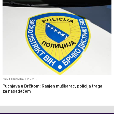
Pre 2 h
CRNA HRONIKA
|
Pucnjava u Brčkom: Ranjen muškarac, policija traga
za napadačem