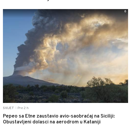
0
Pre 2 h
SVIJET
|
Pepeo sa Etne zaustavio avio-saobraćaj na Siciliji:
Obustavljeni dolasci na aerodrom u Kataniji