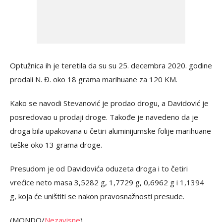
Optužnica ih je teretila da su su 25. decembra 2020. godine
prodali N. Đ. oko 18 grama marihuane za 120 KM.
Kako se navodi Stevanović je prodao drogu, a Davidović je
posredovao u prodaji droge. Takođe je navedeno da je
droga bila upakovana u četiri aluminijumske folije marihuane
teške oko 13 grama droge.
Presudom je od Davidovića oduzeta droga i to četiri
vrećice neto masa 3,5282 g, 1,7729 g, 0,6962 g i 1,1394
g, koja će uništiti se nakon pravosnažnosti presude.
(MONDO/
Nezavisne
)