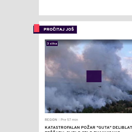
PROČITAJ JOŠ
3 slika
Pre 57 min
REGION
|
KATASTROFALAN POŽAR "GUTA" DELIBLA