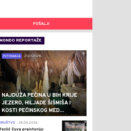
POŠALJI
MONDO REPORTAŽE
0
21.07.2026.
PUTOVANJA
NAJDUŽA PEĆINA U BIH KRIJE
JEZERO, HILJADE ŠIŠMIŠA I
KOSTI PEĆINSKOG MED...
0
DRUŠTVO
28.06.2026.
|
Teslić čuva praistoriju: