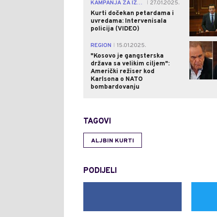
KAMPANJA ZA IZBORE
27.01.2025.
|
Kurti dočekan petardama i
uvredama: Intervenisala
policija (VIDEO)
REGION
15.01.2025.
|
"Kosovo je gangsterska
država sa velikim ciljem":
Američki režiser kod
Karlsona o NATO
bombardovanju
TAGOVI
ALJBIN KURTI
PODIJELI