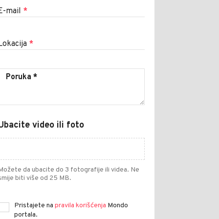
E-mail
*
Lokacija
*
Ubacite video ili foto
Možete da ubacite do 3 fotografije ili videa. Ne
smije biti više od 25 MB.
Pristajete na
pravila korišćenja
Mondo
portala.