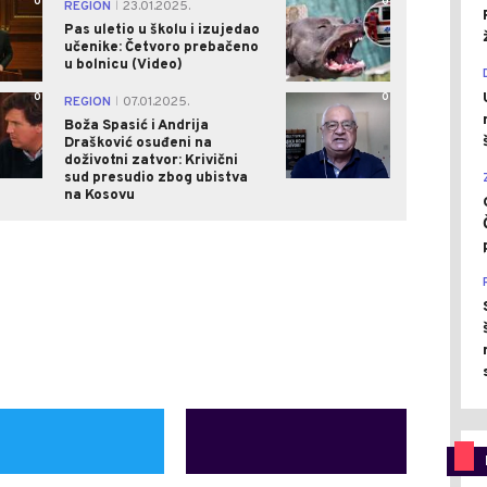
0
0
REGION
23.01.2025.
|
Pas uletio u školu i izujedao
učenike: Četvoro prebačeno
u bolnicu (Video)
0
0
REGION
07.01.2025.
|
Boža Spasić i Andrija
Drašković osuđeni na
doživotni zatvor: Krivični
sud presudio zbog ubistva
na Kosovu