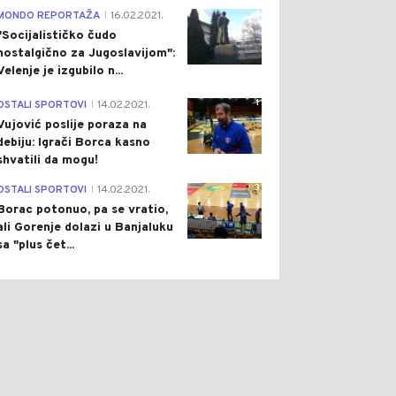
4
MONDO REPORTAŽA
16.02.2021.
|
"Socijalističko čudo
nostalgično za Jugoslavijom":
Velenje je izgubilo n...
1
OSTALI SPORTOVI
14.02.2021.
|
0
0
Vujović poslije poraza na
debiju: Igrači Borca kasno
shvatili da mogu!
3
OSTALI SPORTOVI
14.02.2021.
|
Borac potonuo, pa se vratio,
ali Gorenje dolazi u Banjaluku
sa "plus čet...
ŠTVO
Pre 1 h
SVIJET
Pre 2 h
|
|
IKI NAPORI URODILI
RUSKI DRONOVI NAPALI
DOM: POŽAR KOD
NJEMAČKI TERETNI BROD:
BINJA POD
DRAMA U CRNOM MORU,
NTROLOM
IZBIO JEZIV POŽAR