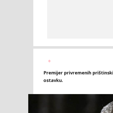
Vesna
AUTOR
0
Kerkez
Premijer privremenih prištinskih
ostavku.