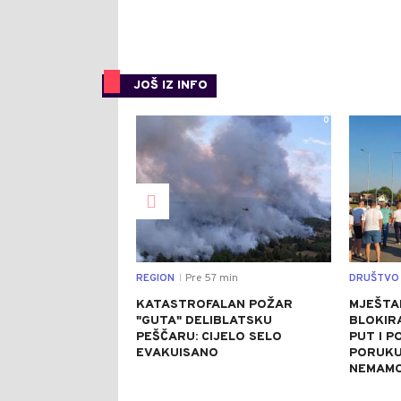
JOŠ IZ INFO
0
REGION
Pre 57 min
DRUŠTVO
|
KATASTROFALAN POŽAR
MJEŠTA
"GUTA" DELIBLATSKU
BLOKIRA
PEŠČARU: CIJELO SELO
PUT I P
EVAKUISANO
PORUKU:
NEMAMO