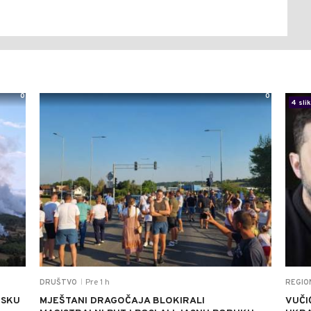
0
0
4 sli
Pre 1 h
DRUŠTVO
REGIO
|
TSKU
MJEŠTANI DRAGOČAJA BLOKIRALI
VUČI