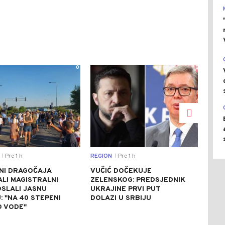
0
0
Pre 1 h
REGION
Pre 1 h
DRU
|
|
NI DRAGOČAJA
VUČIĆ DOČEKUJE
VEL
LI MAGISTRALNI
ZELENSKOG: PREDSJEDNIK
PLO
OSLALI JASNU
UKRAJINE PRVI PUT
TRE
 "NA 40 STEPENI
DOLAZI U SRBIJU
KO
 VODE"