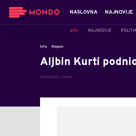
NASLOVNA
NAJNOVIJE
Info:
NAJNOVIJE
POLITI
Info
Region
Aljbin Kurti podni
15.04.2025. / 13:44