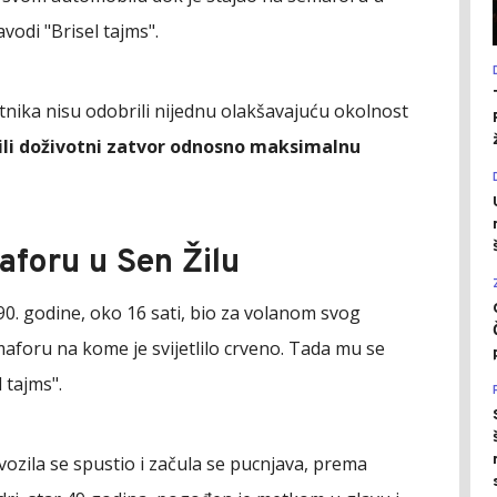
vodi "Brisel tajms".
tnika nisu odobrili nijednu olakšavajuću okolnost
ili doživotni zatvor odnosno maksimalnu
aforu u Sen Žilu
90. godine, oko 16 sati, bio za volanom svog
aforu na kome je svijetlilo crveno. Tada mu se
 tajms".
ozila se spustio i začula se pucnjava, prema