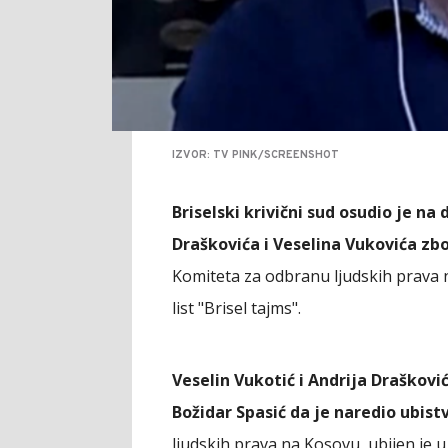
IZVOR: TV PINK/SCREENSHOT
Briselski krivični sud osudio je na
Draškovića i Veselina Vukovića zb
Komiteta za odbranu ljudskih prava
list "Brisel tajms".
Veselin Vukotić i Andrija Drašković 
Božidar Spasić da je naredio ubist
ljudskih prava na Kosovu, ubijen je