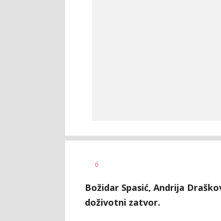
0
Božidar Spasić, Andrija Draškov
doživotni zatvor.