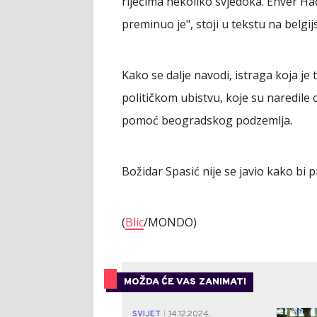
riječima nekoliko svjedoka. Enver Ha
preminuo je", stoji u tekstu na belgi
Kako se dalje navodi, istraga koja je 
političkom ubistvu, koje su naredile 
pomoć beogradskog podzemlja.
Božidar Spasić nije se javio kako bi 
(
Blic
/MONDO)
MOŽDA ĆE VAS ZANIMATI
SVIJET
14.12.2024.
|