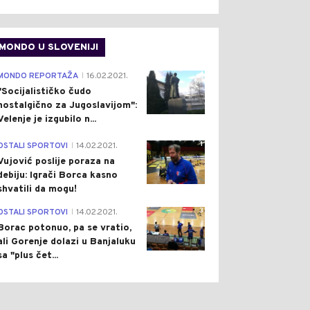
MONDO U SLOVENIJI
4
MONDO REPORTAŽA
16.02.2021.
|
"Socijalističko čudo
nostalgično za Jugoslavijom":
Velenje je izgubilo n...
1
OSTALI SPORTOVI
14.02.2021.
|
Vujović poslije poraza na
debiju: Igrači Borca kasno
shvatili da mogu!
3
OSTALI SPORTOVI
14.02.2021.
|
Borac potonuo, pa se vratio,
ali Gorenje dolazi u Banjaluku
sa "plus čet...