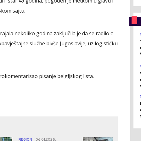
dri, star 49 godina, pogođen je metkom u glavu i
jskom sajtu.
trajala nekoliko godina zaključila je da se radilo o
obavještajne službe bivše Jugoslavije, uz logističku
prokomentarisao pisanje belgijskog lista.
0
0
REGION
06.01.2025.
|