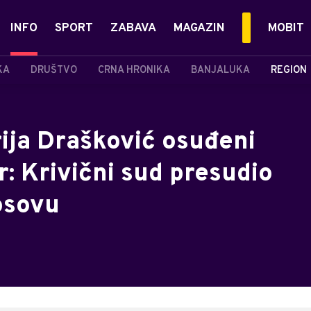
INFO
SPORT
ZABAVA
MAGAZIN
MOBIT
KA
DRUŠTVO
CRNA HRONIKA
BANJALUKA
REGION
ija Drašković osuđeni
r: Krivični sud presudio
osovu