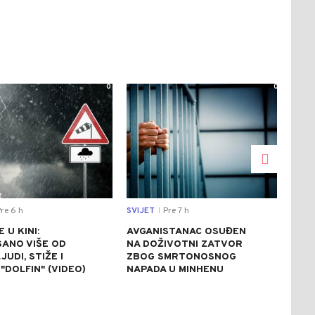
0
0
re 6 h
SVIJET
Pre 7 h
CRNA
|
 U KINI:
AVGANISTANAC OSUĐEN
OSU
SANO VIŠE OD
NA DOŽIVOTNI ZATVOR
POM
JUDI, STIŽE I
ZBOG SMRTONOSNOG
UBI
"DOLFIN" (VIDEO)
NAPADA U MINHENU
ODR
NAP