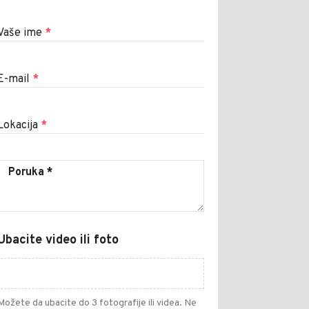
Vaše ime
*
E-mail
*
Lokacija
*
Ubacite video ili foto
Možete da ubacite do 3 fotografije ili videa. Ne