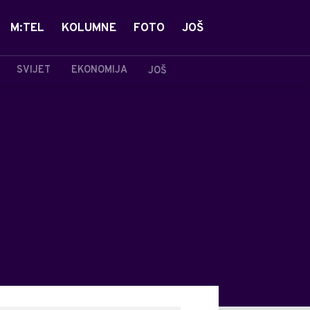
M:TEL
KOLUMNE
FOTO
JOŠ
SVIJET
EKONOMIJA
JOŠ