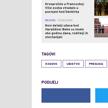
Krvoproliće u Francuskoj:
Više osoba stradalo u
pucnjavi kod Dankirka
REGION
03.12.2024.
|
Novi detalji užasa kod
Varaždina: Bebe su imale
oko godinu dana, roditelji ih
zlostavljali
TAGOVI
KOSOVO
UBISTVO
PRESUDA
PODIJELI