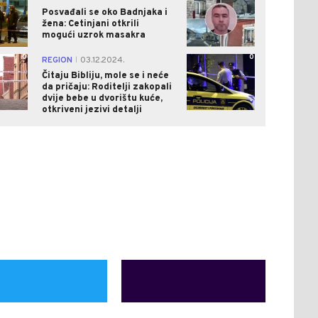
Posvađali se oko Badnjaka i
žena: Cetinjani otkrili
mogući uzrok masakra
0
0
REGION
03.12.2024.
|
Čitaju Bibliju, mole se i neće
da pričaju: Roditelji zakopali
dvije bebe u dvorištu kuće,
otkriveni jezivi detalji