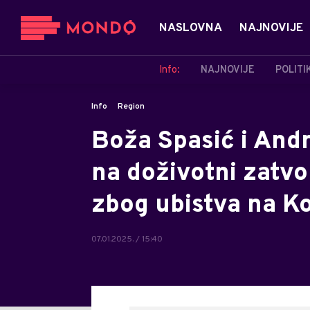
NASLOVNA
NAJNOVIJE
Info:
NAJNOVIJE
POLITI
Info
Region
Boža Spasić i Andr
na doživotni zatvo
zbog ubistva na K
07.01.2025. / 15:40