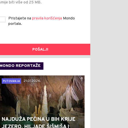
smije biti više od 25 MB.
Pristajete na
pravila korišćenja
Mondo
portala.
POŠALJI
MONDO REPORTAŽE
0
21.07.2026.
PUTOVANJA
NAJDUŽA PEĆINA U BIH KRIJE
JEZERO, HILJADE ŠIŠMIŠA I