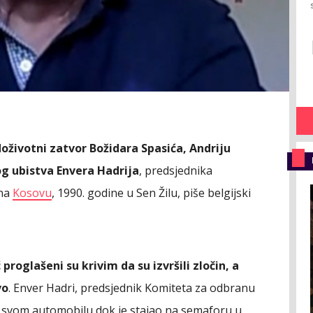
 doživotni zatvor Božidara Spasića, Andriju
og ubistva Envera Hadrija
, predsjednika
 na
Kosovu
, 1990. godine u Sen Žilu, piše belgijski
proglašeni su krivim da su izvršili zločin, a
vo
. Enver Hadri, predsjednik Komiteta za odbranu
 u svom automobilu dok je stajao na semaforu u