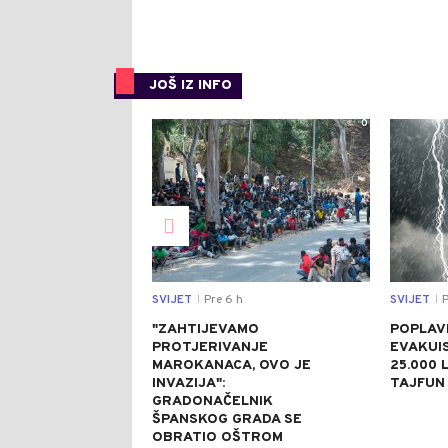
JOŠ IZ INFO
0
SVIJET
Pre 6 h
SVIJET
P
|
|
"ZAHTIJEVAMO
POPLAVE
PROTJERIVANJE
EVAKUI
MAROKANACA, OVO JE
25.000 L
INVAZIJA":
TAJFUN 
GRADONAČELNIK
ŠPANSKOG GRADA SE
OBRATIO OŠTROM