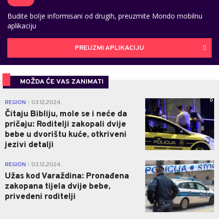
Budite bolje informisani od drugih, preuzmite Mondo mobilnu
aplikaciju
PREUZMI APLIKACIJU
MOŽDA ĆE VAS ZANIMATI
0
REGION
03.12.2024.
|
Čitaju Bibliju, mole se i neće da
pričaju: Roditelji zakopali dvije
bebe u dvorištu kuće, otkriveni
jezivi detalji
0
REGION
03.12.2024.
|
Užas kod Varaždina: Pronađena
zakopana tijela dvije bebe,
privedeni roditelji