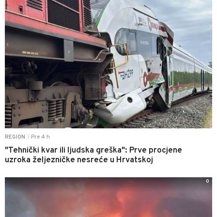
Pre 4 h
REGION
|
"Tehnički kvar ili ljudska greška": Prve procjene
uzroka željezničke nesreće u Hrvatskoj
0