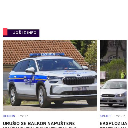
JOŠ IZ INFO
0
REGION
Pre 1 h
SVIJET
Pre 2 h
|
|
URUŠIO SE BALKON NAPUŠTENE
EKSPLOZIJA