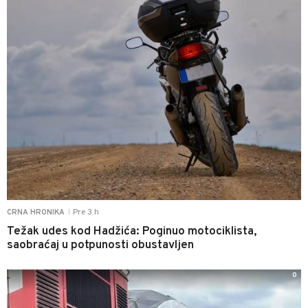
Pre 3 h
CRNA HRONIKA
|
Težak udes kod Hadžića: Poginuo motociklista,
saobraćaj u potpunosti obustavljen
0