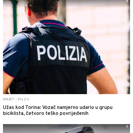
0
Pre 2 h
SVIJET
|
Užas kod Torina: Vozač namjerno udario u grupu
biciklista, četvoro teško povrijeđenih
0