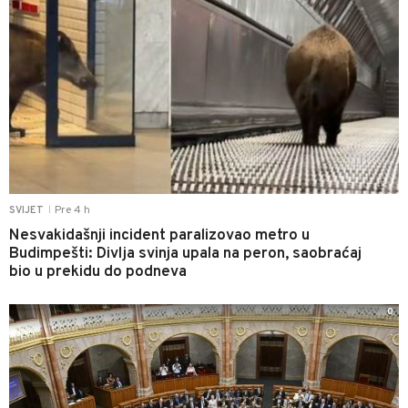
Pre 4 h
SVIJET
|
Nesvakidašnji incident paralizovao metro u
Budimpešti: Divlja svinja upala na peron, saobraćaj
bio u prekidu do podneva
0