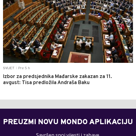
Pre 5 h
SVIJET
|
Izbor za predsjednika Mađarske zakazan za 11.
avgust: Tisa predložila Andraša Baku
PREUZMI NOVU MONDO APLIKACIJU
Savršen spoj vijesti i zabave.