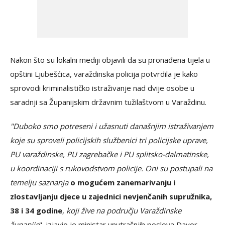
Nakon što su lokalni mediji objavili da su pronađena tijela u
opštini Ljubešćica, varaždinska policija potvrdila je kako
sprovodi kriminalističko istraživanje nad dvije osobe u
saradnji sa Županijskim državnim tužilaštvom u Varaždinu.
"Duboko smo potreseni i užasnuti današnjim istraživanjem
koje su sproveli policijskih službenici tri policijske uprave,
PU varaždinske, PU zagrebačke i PU splitsko-dalmatinske,
u koordinaciji s rukovodstvom policije. Oni su postupali na
temelju saznanja
o mogućem zanemarivanju i
zlostavljanju djece u zajednici nevjenčanih supružnika,
38 i 34 godine
, koji žive na području Varaždinske
županije
", izjavio je ministar unutrašnjih poslova Davor