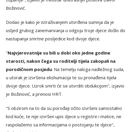
Božinović.
Dodao je kako je istraživanjem utvrđena sumnja da je
usljed grubog zanemarivanja u odgoju troje djece došlo do
nastupanja smrtne posljedice kod dvoje djece.
"
Najvjerovatnije su bili u dobi oko jedne godine
starosti, nakon čega su roditelji tijela zakopali na
porodičnom posjedu
. Na temelju naloga nadležnog suda,
u utorak je izvršena ekshumacija te su pronađena tijela
dvoje djece. Uzrok smrti će se utvrditi obdukcijom", izjavio
je Božinović, a prenosi HRT.
"S obzirom na to da su porođaji očito izvršeni samostalno
kod kuće, te nije izvršen upis djece u registre i matice, ne
raspolažemo sa informacijama o postojanju te djece",