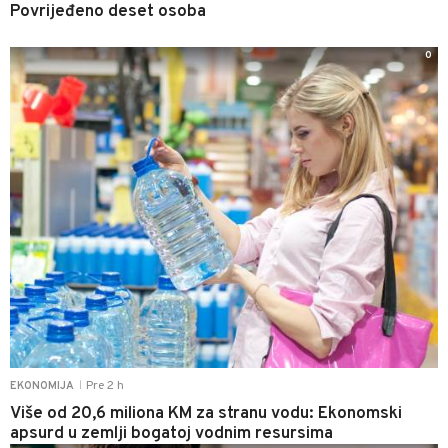
Povrijeđeno deset osoba
0
Pre 2 h
EKONOMIJA
|
Više od 20,6 miliona KM za stranu vodu: Ekonomski
apsurd u zemlji bogatoj vodnim resursima