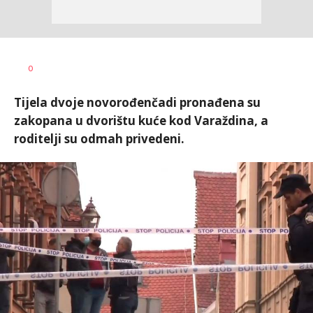
Aleksandra
AUTOR
0
Virijević
Tijela dvoje novorođenčadi pronađena su
zakopana u dvorištu kuće kod Varaždina, a
roditelji su odmah privedeni.