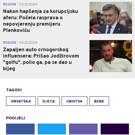
0
REGION
03.12.2024.
|
Nakon hapšenja za korupcijsku
aferu: Počela rasprava o
nepovjerenju premijeru
Plenkoviću
0
REGION
03.12.2024.
|
Zapaljen auto crnogorskog
influensera: Prišao Jodžirovom
"golfu", polio ga, pa se dao u
bijeg
TAGOVI
HRVATSKA
DJECA
UBISTVA
BEBE
PODIJELI