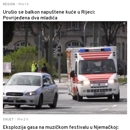
Pre 1 h
REGION
|
Urušio se balkon napuštene kuće u Rijeci:
Povrijeđena dva mladića
0
Pre 2 h
SVIJET
|
Eksplozija gasa na muzičkom festivalu u Njemačkoj: