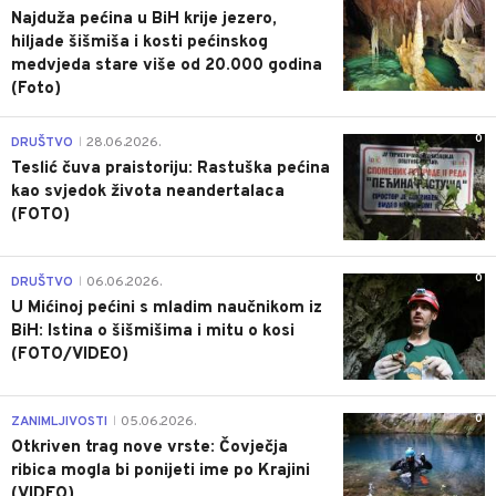
Najduža pećina u BiH krije jezero,
hiljade šišmiša i kosti pećinskog
medvjeda stare više od 20.000 godina
(Foto)
0
DRUŠTVO
28.06.2026.
|
Teslić čuva praistoriju: Rastuška pećina
kao svjedok života neandertalaca
(FOTO)
0
DRUŠTVO
06.06.2026.
|
U Mićinoj pećini s mladim naučnikom iz
BiH: Istina o šišmišima i mitu o kosi
(FOTO/VIDEO)
0
ZANIMLJIVOSTI
05.06.2026.
|
Otkriven trag nove vrste: Čovječja
ribica mogla bi ponijeti ime po Krajini
(VIDEO)