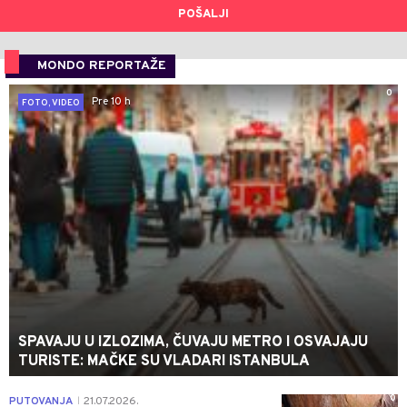
POŠALJI
MONDO REPORTAŽE
0
Pre 10 h
FOTO, VIDEO
SPAVAJU U IZLOZIMA, ČUVAJU METRO I OSVAJAJU
TURISTE: MAČKE SU VLADARI ISTANBULA
0
PUTOVANJA
21.07.2026.
|