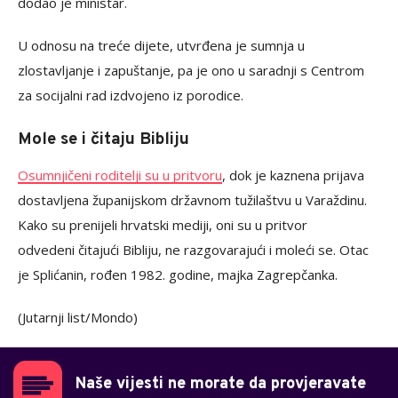
dodao je ministar.
U odnosu na treće dijete, utvrđena je sumnja u
zlostavljanje i zapuštanje, pa je ono u saradnji s Centrom
za socijalni rad izdvojeno iz porodice.
Mole se i čitaju Bibliju
Osumnjičeni roditelji su u pritvoru
, dok je kaznena prijava
dostavljena županijskom državnom tužilaštvu u Varaždinu.
Kako su prenijeli hrvatski mediji, oni su u pritvor
odvedeni čitajući Bibliju, ne razgovarajući i moleći se. Otac
je Splićanin, rođen 1982. godine, majka Zagrepčanka.
(Jutarnji list/Mondo)
Naše vijesti ne morate da provjeravate