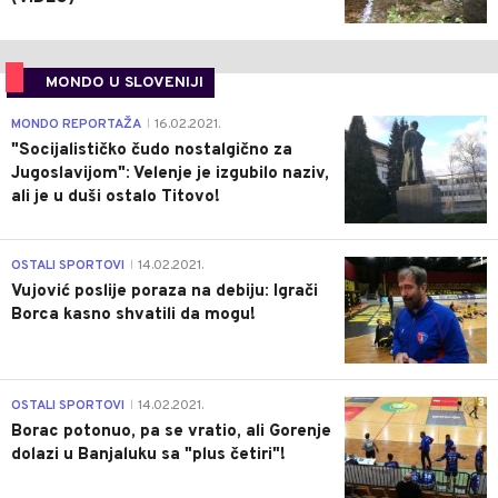
MONDO U SLOVENIJI
4
MONDO REPORTAŽA
16.02.2021.
|
"Socijalističko čudo nostalgično za
Jugoslavijom": Velenje je izgubilo naziv,
ali je u duši ostalo Titovo!
1
OSTALI SPORTOVI
14.02.2021.
|
Vujović poslije poraza na debiju: Igrači
Borca kasno shvatili da mogu!
3
OSTALI SPORTOVI
14.02.2021.
|
Borac potonuo, pa se vratio, ali Gorenje
dolazi u Banjaluku sa "plus četiri"!