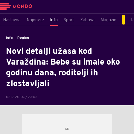
Naslovna
Najnovije
Info
Sport
Zabava
Magazin
M
Info
Region
Novi detalji užasa kod
Varaždina: Bebe su imale oko
godinu dana, roditelji ih
zlostavljali
03.12.2024. / 23:03