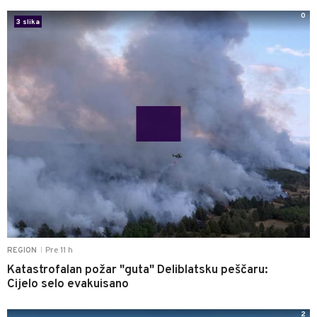
0
3 slika
Pre 11 h
REGION
|
Katastrofalan požar "guta" Deliblatsku peščaru:
Cijelo selo evakuisano
2