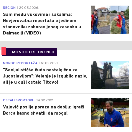
0
REGION
29.05.2026.
|
Sam među vukovima i šakalima:
Nevjerovatna reportaža o jedinom
stanovniku zaboravljenog zaseoka u
Dalmaciji (VIDEO)
MONDO U SLOVENIJI
4
MONDO REPORTAŽA
16.02.2021.
|
"Socijalističko čudo nostalgično za
Jugoslavijom": Velenje je izgubilo naziv,
ali je u duši ostalo Titovo!
1
OSTALI SPORTOVI
14.02.2021.
|
Vujović poslije poraza na debiju: Igrači
Borca kasno shvatili da mogu!