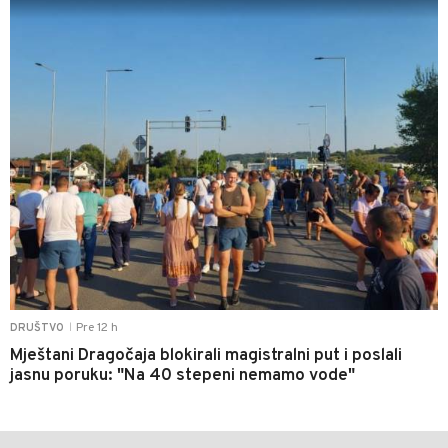
Pre 12 h
DRUŠTVO
|
Mještani Dragočaja blokirali magistralni put i poslali
jasnu poruku: "Na 40 stepeni nemamo vode"