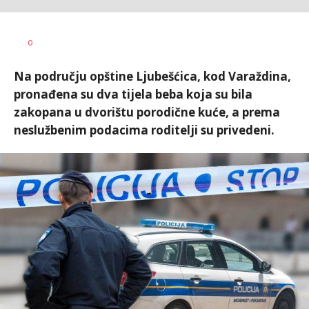
Vesna
AUTOR
0
Kerkez
Na području opštine Ljubešćica, kod Varaždina,
pronađena su dva tijela beba koja su bila
zakopana u dvorištu porodične kuće, a prema
neslužbenim podacima roditelji su privedeni.