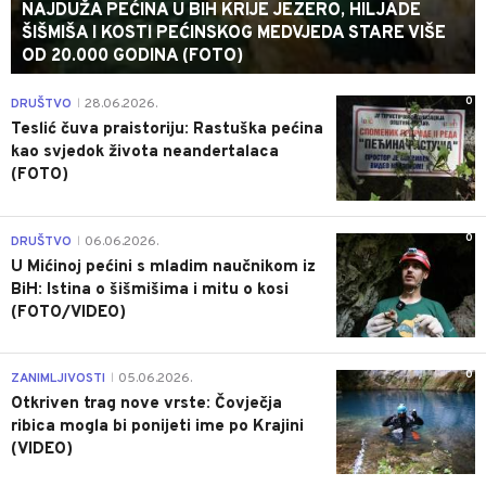
NAJDUŽA PEĆINA U BIH KRIJE JEZERO, HILJADE
ŠIŠMIŠA I KOSTI PEĆINSKOG MEDVJEDA STARE VIŠE
OD 20.000 GODINA (FOTO)
0
DRUŠTVO
28.06.2026.
|
Teslić čuva praistoriju: Rastuška pećina
kao svjedok života neandertalaca
(FOTO)
0
DRUŠTVO
06.06.2026.
|
U Mićinoj pećini s mladim naučnikom iz
BiH: Istina o šišmišima i mitu o kosi
(FOTO/VIDEO)
0
ZANIMLJIVOSTI
05.06.2026.
|
Otkriven trag nove vrste: Čovječja
ribica mogla bi ponijeti ime po Krajini
(VIDEO)