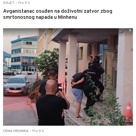
Pre 9 h
SVIJET
|
Avganistanac osuđen na doživotni zatvor zbog
smrtonosnog napada u Minhenu
0
Pre 9 h
CRNA HRONIKA
|