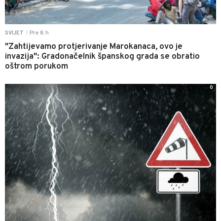
Pre 8 h
SVIJET
|
"Zahtijevamo protjerivanje Marokanaca, ovo je
invazija": Gradonačelnik španskog grada se obratio
oštrom porukom
0