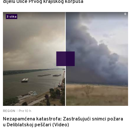
dijelu Ulice Prvog krajiškog korpusa
0
3 slika
Pre 10 h
REGION
|
Nezapamćena katastrofa: Zastrašujući snimci požara
u Deliblatskoj peščari (Video)