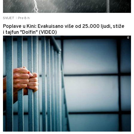
Pre 8 h
SVIJET
|
Poplave u Kini: Evakuisano više od 25.000 ljudi, stiže
i tajfun "Dolfin" (VIDEO)
0