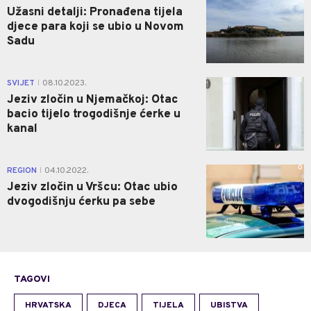
Užasni detalji: Pronađena tijela
djece para koji se ubio u Novom
Sadu
0
SVIJET
08.10.2023.
|
Jeziv zločin u Njemačkoj: Otac
bacio tijelo trogodišnje ćerke u
kanal
0
REGION
04.10.2022.
|
Jeziv zločin u Vršcu: Otac ubio
dvogodišnju ćerku pa sebe
TAGOVI
HRVATSKA
DJECA
TIJELA
UBISTVA