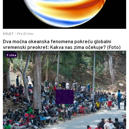
Pre 21 min
SVIJET
|
Dva moćna okeanska fenomena pokreću globalni
vremenski preokret: Kakva nas zima očekuje? (Foto)
0
5 slika