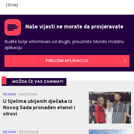
(Srna)
Naše vijesti ne morate da provjeravate
Budite bolje informisani od drugih, preuzmite Mondo mobilnu
aplikaciju
PREUZMI APLIKACIJU
MOŽDA ĆE VAS ZANIMATI
0
REGION
14.03.2024.
|
U tijelima ubijenih dječaka iz
Novog Sada pronađen etanol i
otrovi
0
REGION
02.03.2024.
|