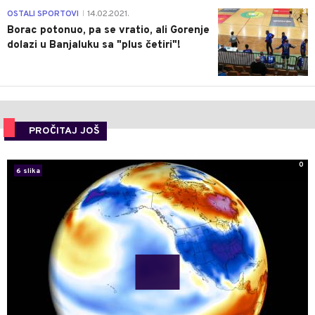
3
OSTALI SPORTOVI
14.02.2021.
|
Borac potonuo, pa se vratio, ali Gorenje
dolazi u Banjaluku sa "plus četiri"!
PROČITAJ JOŠ
0
6 slika