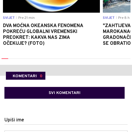
SVIJET
Pre 21 min
SVIJET
Pre 8 h
|
|
DVA MOĆNA OKEANSKA FENOMENA
"ZAHTIJEVA
POKREĆU GLOBALNI VREMENSKI
MAROKANACA
PREOKRET: KAKVA NAS ZIMA
GRADONAČE
OČEKUJE? (FOTO)
SE OBRATI
KOMENTARI
0
SVI KOMENTARI
Upiši ime