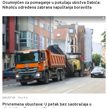
Osumnjičen za pomaganje u pokušaju ubistva Dabića:
Nikoliću određena zabrana napuštanja boravišta
0
Pre 9 h
DRUŠTVO
|
Privremena obustava: U petak bez saobraćaja u