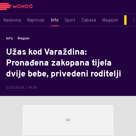
Naslovna
Najnovije
Info
Sport
Zabava
Magazin
M
Info
Region
Užas kod Varaždina:
Pronađena zakopana tijela
dvije bebe, privedeni roditelji
03.12.2024. / 18:36