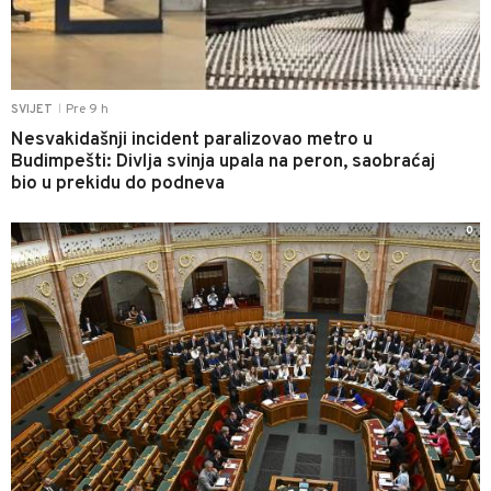
Pre 9 h
SVIJET
|
Nesvakidašnji incident paralizovao metro u
Budimpešti: Divlja svinja upala na peron, saobraćaj
bio u prekidu do podneva
0