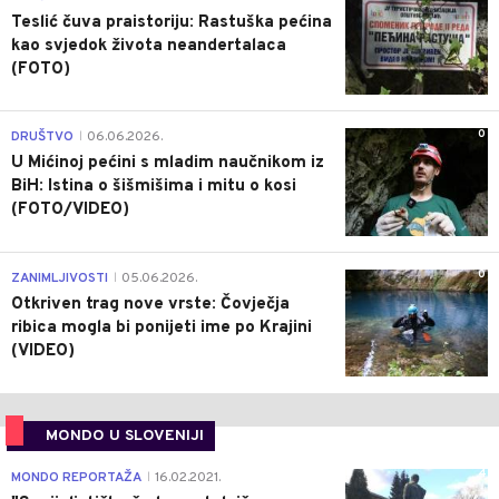
Teslić čuva praistoriju: Rastuška pećina
kao svjedok života neandertalaca
(FOTO)
0
DRUŠTVO
06.06.2026.
|
U Mićinoj pećini s mladim naučnikom iz
BiH: Istina o šišmišima i mitu o kosi
(FOTO/VIDEO)
0
ZANIMLJIVOSTI
05.06.2026.
|
Otkriven trag nove vrste: Čovječja
ribica mogla bi ponijeti ime po Krajini
(VIDEO)
MONDO U SLOVENIJI
4
MONDO REPORTAŽA
16.02.2021.
|