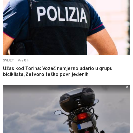
Pre 8 h
SVIJET
|
Užas kod Torina: Vozač namjerno udario u grupu
biciklista, četvoro teško povrijeđenih
0