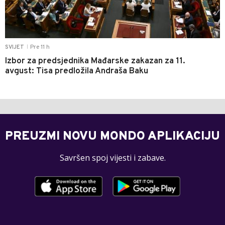
Pre 11 h
SVIJET
|
Izbor za predsjednika Mađarske zakazan za 11.
avgust: Tisa predložila Andraša Baku
PREUZMI NOVU MONDO APLIKACIJU
Savršen spoj vijesti i zabave.