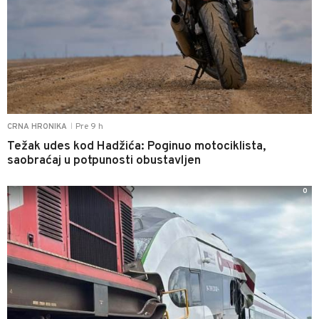
Pre 9 h
CRNA HRONIKA
|
Težak udes kod Hadžića: Poginuo motociklista,
saobraćaj u potpunosti obustavljen
0