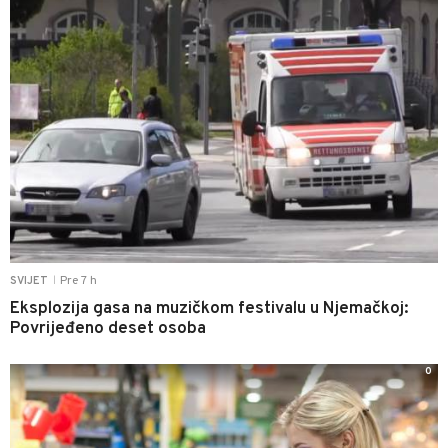
Pre 7 h
SVIJET
|
Eksplozija gasa na muzičkom festivalu u Njemačkoj:
Povrijeđeno deset osoba
0