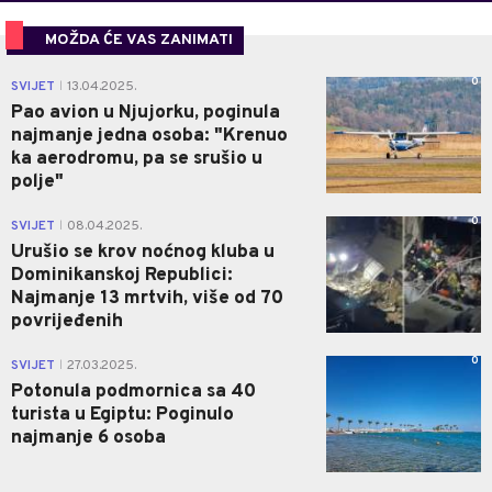
MOŽDA ĆE VAS ZANIMATI
0
SVIJET
13.04.2025.
|
Pao avion u Njujorku, poginula
najmanje jedna osoba: "Krenuo
ka aerodromu, pa se srušio u
polje"
0
SVIJET
08.04.2025.
|
Urušio se krov noćnog kluba u
Dominikanskoj Republici:
Najmanje 13 mrtvih, više od 70
povrijeđenih
0
SVIJET
27.03.2025.
|
Potonula podmornica sa 40
turista u Egiptu: Poginulo
najmanje 6 osoba