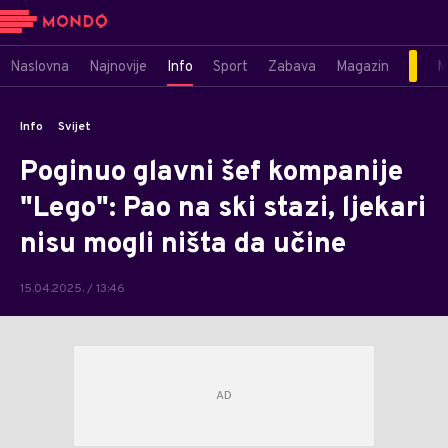
Naslovna
Najnovije
Info
Sport
Zabava
Magazin
M
Info
Svijet
Poginuo glavni šef kompanije
"Lego": Pao na ski stazi, ljekari
nisu mogli ništa da učine
15.04.2025. / 13:46