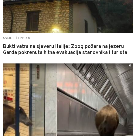
Pre 9 h
SVIJET
|
Bukti vatra na sjeveru Italije: Zbog požara na jezeru
Garda pokrenuta hitna evakuacija stanovnika i turista
0