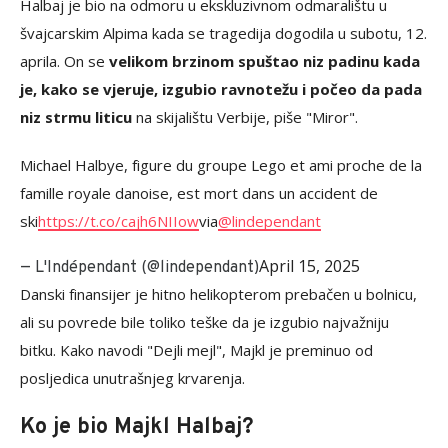
Halbaj je bio na odmoru u ekskluzivnom odmaralištu u
švajcarskim Alpima kada se tragedija dogodila u subotu, 12.
aprila. On se
velikom brzinom spuštao niz padinu kada
je, kako se vjeruje, izgubio ravnotežu i počeo da pada
niz strmu liticu
na skijalištu Verbije, piše "Miror".
Michael Halbye, figure du groupe Lego et ami proche de la
famille royale danoise, est mort dans un accident de
ski
https://t.co/cajh6NIIow
via
@lindependant
April 15, 2025
— L'Indépendant (@lindependant)
Danski finansijer je hitno helikopterom prebačen u bolnicu,
ali su povrede bile toliko teške da je izgubio najvažniju
bitku. Kako navodi "Dejli mejl", Majkl je preminuo od
posljedica unutrašnjeg krvarenja.
Ko je bio Majkl Halbaj?