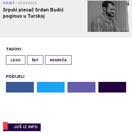
0
SVIJET
20.03.2025.
|
Srpski plesač Srđan Budić
poginuo u Turskoj
TAGOVI
LEGO
ŠEF
NESREĆA
PODIJELI
JOŠ IZ INFO