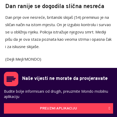
Dan ranije se dogodila slična nesreća
Dan prije ove nesreće, britanski skijaš (54) preminuo je na
sličan način na istom mjestu. On je izgubio kontrolu i survao
se u obližnju rijeku. Policija istražuje njegovu smrt. Mediji
pišu da je ova staza poznata kao veoma strma i opasna čak
i za iskusne skijaše.
(Dejli Mejl/MONDO)
Naše vijesti ne morate da provjeravate
Budite bolje informisani od drugih, preuzmite Mondo mobilnu
aplikaciju
PREUZMI APLIKACIJU