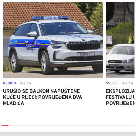
0
REGION
Pre 7 h
SVIJET
Pre 7 h
|
|
URUŠIO SE BALKON NAPUŠTENE
EKSPLOZIJA
KUĆE U RIJECI: POVRIJEĐENA DVA
FESTIVALU 
MLADIĆA
POVRIJEĐEN