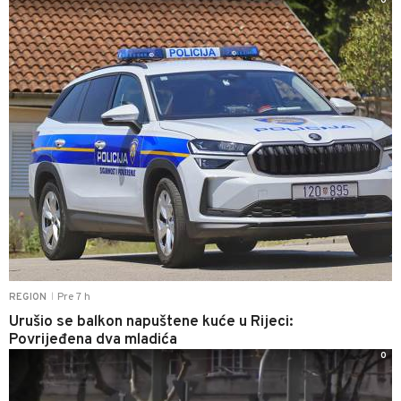
0
Pre 7 h
REGION
|
Urušio se balkon napuštene kuće u Rijeci:
Povrijeđena dva mladića
0