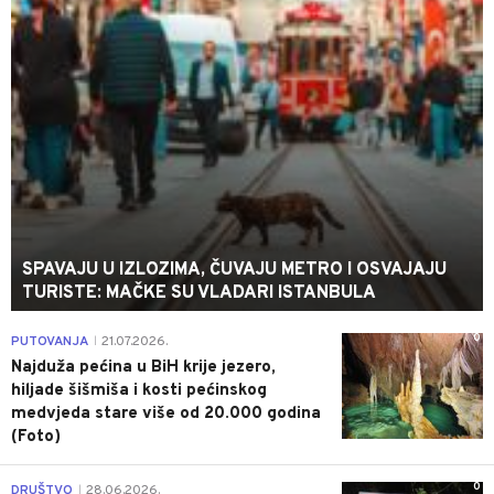
SPAVAJU U IZLOZIMA, ČUVAJU METRO I OSVAJAJU
TURISTE: MAČKE SU VLADARI ISTANBULA
0
PUTOVANJA
21.07.2026.
|
Najduža pećina u BiH krije jezero,
hiljade šišmiša i kosti pećinskog
medvjeda stare više od 20.000 godina
(Foto)
0
DRUŠTVO
28.06.2026.
|