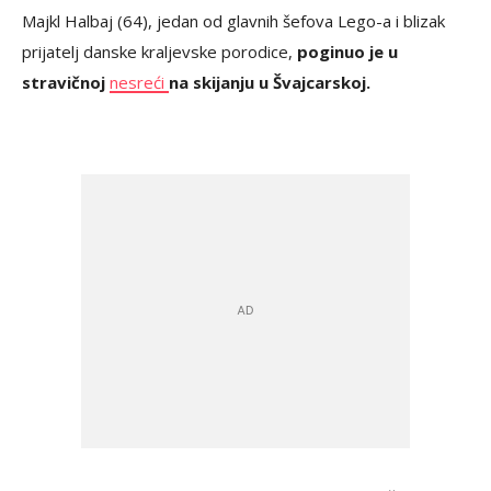
Majkl Halbaj (64), jedan od glavnih šefova Lego-a i blizak
prijatelj danske kraljevske porodice,
poginuo je u
stravičnoj
nesreći
na skijanju u Švajcarskoj.