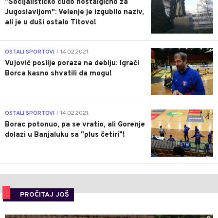
"Socijalističko čudo nostalgično za
Jugoslavijom": Velenje je izgubilo naziv,
ali je u duši ostalo Titovo!
1
OSTALI SPORTOVI
14.02.2021.
|
Vujović poslije poraza na debiju: Igrači
Borca kasno shvatili da mogu!
3
OSTALI SPORTOVI
14.02.2021.
|
Borac potonuo, pa se vratio, ali Gorenje
dolazi u Banjaluku sa "plus četiri"!
PROČITAJ JOŠ