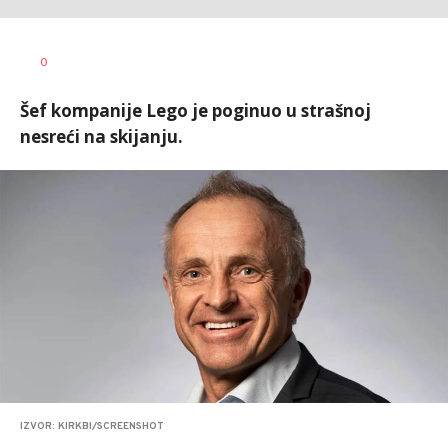
Vesna
AUTOR
0
Kerkez
Šef kompanije Lego je poginuo u strašnoj
nesreći na skijanju.
IZVOR: KIRKBI/SCREENSHOT