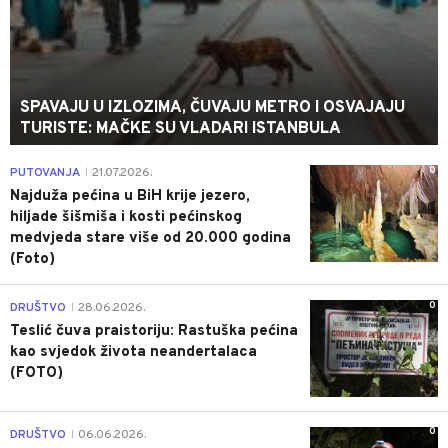
SPAVAJU U IZLOZIMA, ČUVAJU METRO I OSVAJAJU
TURISTE: MAČKE SU VLADARI ISTANBULA
0
PUTOVANJA
21.07.2026.
|
Najduža pećina u BiH krije jezero,
hiljade šišmiša i kosti pećinskog
medvjeda stare više od 20.000 godina
(Foto)
0
DRUŠTVO
28.06.2026.
|
Teslić čuva praistoriju: Rastuška pećina
kao svjedok života neandertalaca
(FOTO)
0
DRUŠTVO
06.06.2026.
|