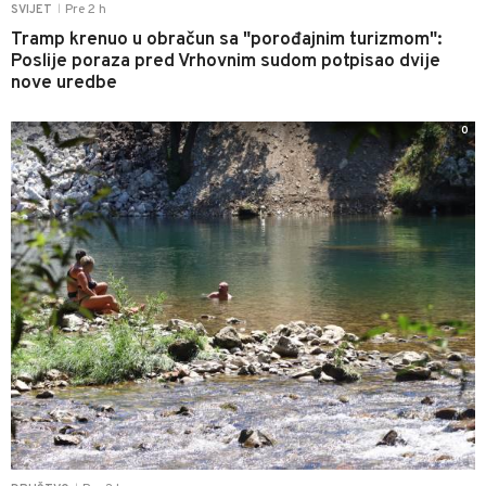
Pre 2 h
SVIJET
|
Tramp krenuo u obračun sa "porođajnim turizmom":
Poslije poraza pred Vrhovnim sudom potpisao dvije
nove uredbe
0