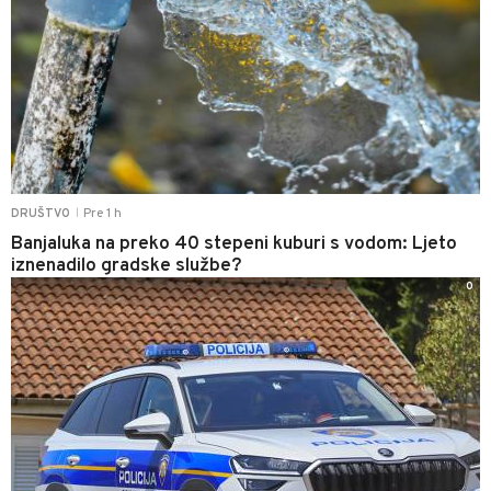
Pre 1 h
DRUŠTVO
|
Banjaluka na preko 40 stepeni kuburi s vodom: Ljeto
iznenadilo gradske službe?
0