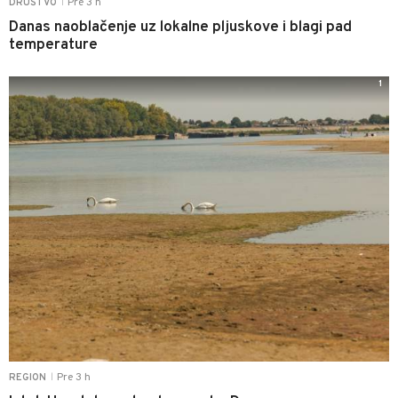
Pre 3 h
DRUŠTVO
|
Danas naoblačenje uz lokalne pljuskove i blagi pad
temperature
1
Pre 3 h
REGION
|