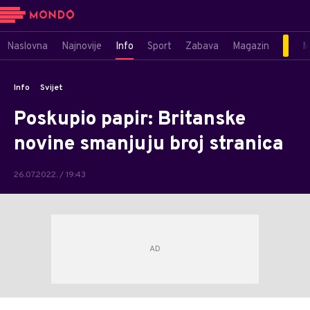
Naslovna
Najnovije
Info
Sport
Zabava
Magazin
M
Info
Svijet
Poskupio papir: Britanske
novine smanjuju broj stranica
26.07.2022. / 19:43