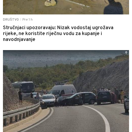
Pre 1 h
DRUŠTVO
|
Stručnjaci upozoravaju: Nizak vodostaj ugrožava
rijeke, ne koristite riječnu vodu za kupanje i
navodnjavanje
0