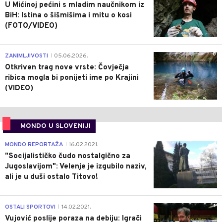
U Mićinoj pećini s mladim naučnikom iz
BiH: Istina o šišmišima i mitu o kosi
(FOTO/VIDEO)
0
ZANIMLJIVOSTI
05.06.2026.
|
Otkriven trag nove vrste: Čovječja
ribica mogla bi ponijeti ime po Krajini
(VIDEO)
MONDO U SLOVENIJI
4
MONDO REPORTAŽA
16.02.2021.
|
"Socijalističko čudo nostalgično za
Jugoslavijom": Velenje je izgubilo naziv,
ali je u duši ostalo Titovo!
1
OSTALI SPORTOVI
14.02.2021.
|
Vujović poslije poraza na debiju: Igrači