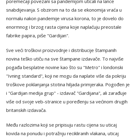
poremećaji povezani sa pandemijom uticali na lance
snabdijevanja. S obzirom na to da se ekonomija vraća u
normalu nakon pandemije virusa korona, to je dovelo do
enormnog i brzog rasta cijena koje naplaćuju preostale
fabrike papira, piše "Gardijan".
Sve veći troškovi proizvodnje i distribucije štampanih
novina teško utiču na sve štampane izdavače. To najviše
pogađa besplatne novine kao što su "Metro" i londonski
"Ivning standard", koji ne mogu da naplate više da pokriju
troškove poklanjanja stotina hiljada primjeraka. Pogođen je
i "Gardijan medija grup" - izdavač "Gardijana", ali zarađuje
više od svoje veb-stranice u poređenju sa većinom drugih
britanskih izdavača.
Među razlozima koji se pripisuju rastu cijena su uticaj
kovida na ponudu i potražnju recikliranih vlakana, uticaj