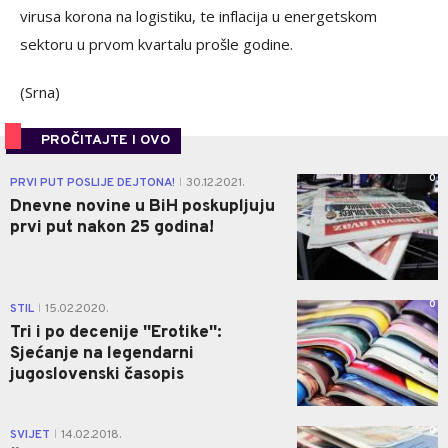
virusa korona na logistiku, te inflacija u energetskom
sektoru u prvom kvartalu prošle godine.
(Srna)
PROČITAJTE I OVO
0
PRVI PUT POSLIJE DEJTONA!
30.12.2021.
|
Dnevne novine u BiH poskupljuju
prvi put nakon 25 godina!
0
STIL
15.02.2020.
|
Tri i po decenije ''Erotike'':
Sjećanje na legendarni
jugoslovenski časopis
0
SVIJET
14.02.2018.
|