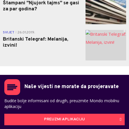
Štampani ''Njujork tajms'' se gasi
za par godina?
0
SVIJET
26.01.2019.
|
Britanski Telegraf: Melanija,
izvini!
Naše vijesti ne morate da provjeravate
Budite bolje informisani od drugih, preuzmite Mondo mobilnu
aplikaciju
PREUZMI APLIKACIJU