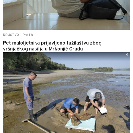
Pre 1 h
DRUŠTVO
|
Pet maloljetnika prijavljeno tužilaštvu zbog
vršnjačkog nasilja u Mrkonjić Gradu
0