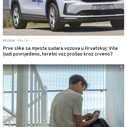
Pre 1 h
REGION
|
Prve slike sa mjesta sudara vozova u Hrvatskoj: Više
ljudi povrijeđeno, teretni voz prošao kroz crveno?
0