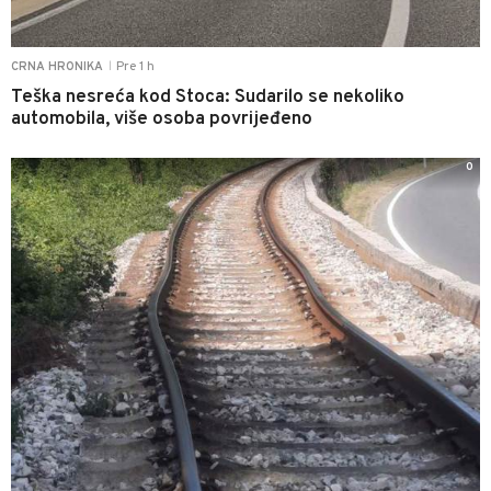
Pre 1 h
CRNA HRONIKA
|
Teška nesreća kod Stoca: Sudarilo se nekoliko
automobila, više osoba povrijeđeno
0