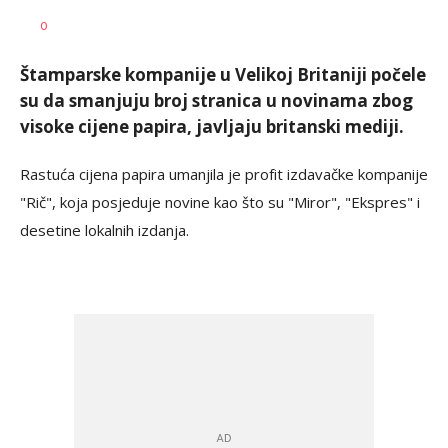
Dragana
AUTOR
0
Božić
Štamparske kompanije u Velikoj Britaniji počele
su da smanjuju broj stranica u novinama zbog
visoke cijene papira, javljaju britanski mediji.
Rastuća cijena papira umanjila je profit izdavačke kompanije
"Rič", koja posjeduje novine kao što su "Miror", "Ekspres" i
desetine lokalnih izdanja.