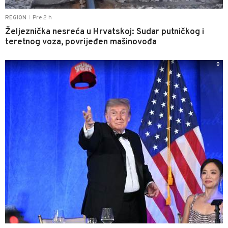
Pre 2 h
REGION
|
Željeznička nesreća u Hrvatskoj: Sudar putničkog i
teretnog voza, povrijeđen mašinovođa
0