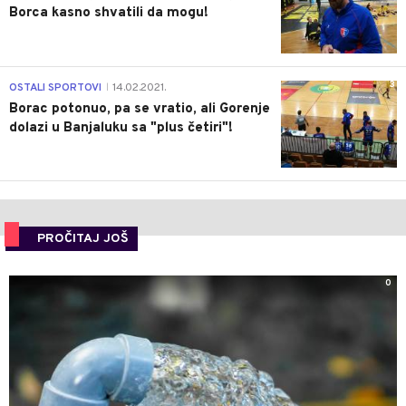
Borca kasno shvatili da mogu!
3
OSTALI SPORTOVI
14.02.2021.
|
Borac potonuo, pa se vratio, ali Gorenje
dolazi u Banjaluku sa "plus četiri"!
PROČITAJ JOŠ
0