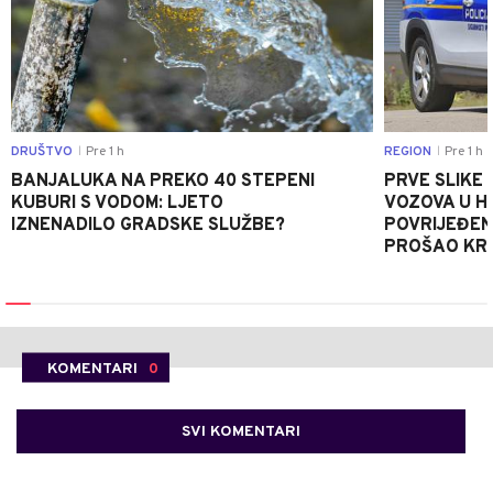
DRUŠTVO
Pre 1 h
REGION
Pre 1 h
|
|
BANJALUKA NA PREKO 40 STEPENI
PRVE SLIKE
KUBURI S VODOM: LJETO
VOZOVA U HR
IZNENADILO GRADSKE SLUŽBE?
POVRIJEĐEN
PROŠAO KR
KOMENTARI
0
SVI KOMENTARI