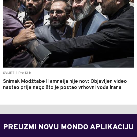
Pre 13 h
SVIJET
|
Snimak Modžtabe Hamneija nije nov: Objavljen video
nastao prije nego što je postao vrhovni vođa Irana
PREUZMI NOVU MONDO APLIKACIJU