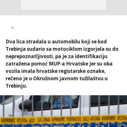
Nikolina
AUTOR
0
Damjanić
Dva lica stradala u automobilu koji se kod
Trebinja sudario sa motociklom izgorjela su do
neprepoznatljivosti, pa je za identifikaciju
zatražena pomoć MUP-a Hrvatske jer su oba
vozila imala hrvatske registarske oznake,
rečeno je u Okružnom javnom tužilaštvu u
Trebinju.