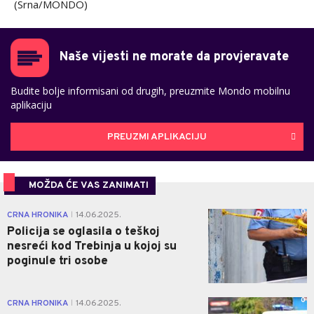
(Srna/MONDO)
Naše vijesti ne morate da provjeravate
Budite bolje informisani od drugih, preuzmite Mondo mobilnu
aplikaciju
PREUZMI APLIKACIJU
MOŽDA ĆE VAS ZANIMATI
0
CRNA HRONIKA
14.06.2025.
|
Policija se oglasila o teškoj
nesreći kod Trebinja u kojoj su
poginule tri osobe
0
CRNA HRONIKA
14.06.2025.
|