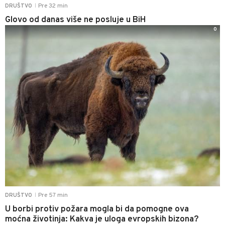
Pre 32 min
DRUŠTVO
|
Glovo od danas više ne posluje u BiH
0
Pre 57 min
DRUŠTVO
|
U borbi protiv požara mogla bi da pomogne ova
moćna životinja: Kakva je uloga evropskih bizona?