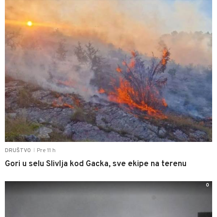
Pre 11 h
DRUŠTVO
|
Gori u selu Slivlja kod Gacka, sve ekipe na terenu
0