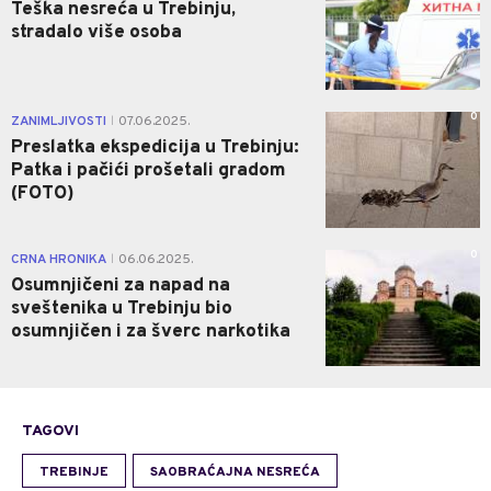
Teška nesreća u Trebinju,
stradalo više osoba
0
ZANIMLJIVOSTI
07.06.2025.
|
Preslatka ekspedicija u Trebinju:
Patka i pačići prošetali gradom
(FOTO)
0
CRNA HRONIKA
06.06.2025.
|
Osumnjičeni za napad na
sveštenika u Trebinju bio
osumnjičen i za šverc narkotika
TAGOVI
TREBINJE
SAOBRAĆAJNA NESREĆA