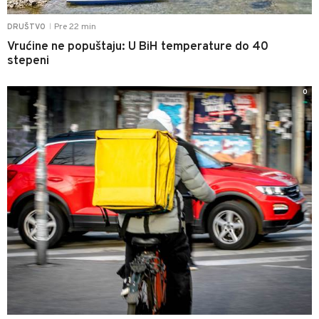
Pre 22 min
DRUŠTVO
|
Vrućine ne popuštaju: U BiH temperature do 40
stepeni
0