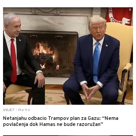
0
Pre 11 h
SVIJET
|
Netanjahu odbacio Trampov plan za Gazu: “Nema
povlačenja dok Hamas ne bude razoružan”