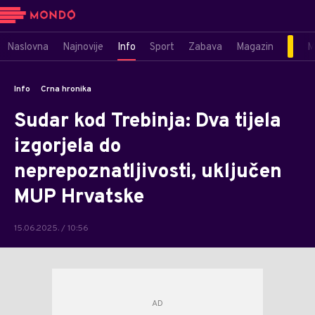
Naslovna
Najnovije
Info
Sport
Zabava
Magazin
M
Info
Crna hronika
Sudar kod Trebinja: Dva tijela
izgorjela do
neprepoznatljivosti, uključen
MUP Hrvatske
15.06.2025. / 10:56