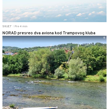
Pre 4 min
SVIJET
|
NORAD presreo dva aviona kod Trampovog kluba
0