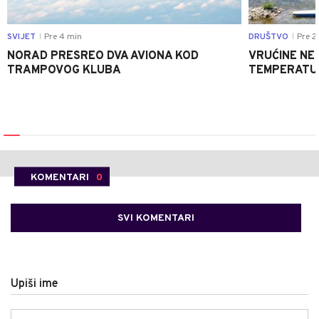
SVIJET
Pre 4 min
DRUŠTVO
Pre 2
|
|
NORAD PRESREO DVA AVIONA KOD
VRUĆINE NE 
TRAMPOVOG KLUBA
TEMPERATUR
KOMENTARI
0
SVI KOMENTARI
Upiši ime