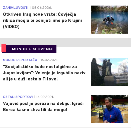
0
ZANIMLJIVOSTI
05.06.2026.
|
Otkriven trag nove vrste: Čovječja
ribica mogla bi ponijeti ime po Krajini
(VIDEO)
MONDO U SLOVENIJI
4
MONDO REPORTAŽA
16.02.2021.
|
"Socijalističko čudo nostalgično za
Jugoslavijom": Velenje je izgubilo naziv,
ali je u duši ostalo Titovo!
1
OSTALI SPORTOVI
14.02.2021.
|
Vujović poslije poraza na debiju: Igrači
Borca kasno shvatili da mogu!