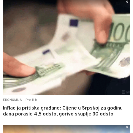
0
Pre 11 h
EKONOMIJA
|
Inflacija pritiska građane: Cijene u Srpskoj za godinu
dana porasle 4,5 odsto, gorivo skuplje 30 odsto
0