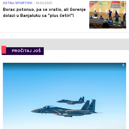
3
OSTALI SPORTOVI
14.02.2021.
|
Borac potonuo, pa se vratio, ali Gorenje
dolazi u Banjaluku sa "plus četiri"!
PROČITAJ JOŠ
0