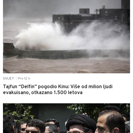
Pre 12 h
SVIJET
|
Tajfun “Delfin” pogodio Kinu: Više od milion ljudi
evakuisano, otkazano 1.500 letova
0