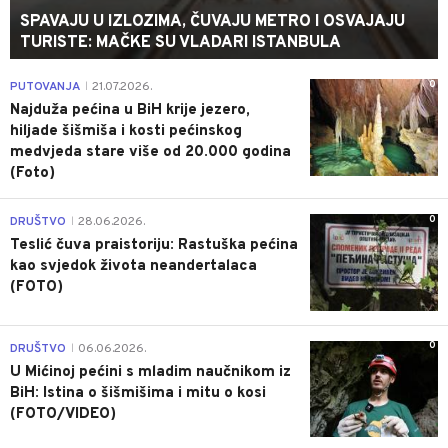
SPAVAJU U IZLOZIMA, ČUVAJU METRO I OSVAJAJU
TURISTE: MAČKE SU VLADARI ISTANBULA
0
PUTOVANJA
21.07.2026.
|
Najduža pećina u BiH krije jezero,
hiljade šišmiša i kosti pećinskog
medvjeda stare više od 20.000 godina
(Foto)
0
DRUŠTVO
28.06.2026.
|
Teslić čuva praistoriju: Rastuška pećina
kao svjedok života neandertalaca
(FOTO)
0
DRUŠTVO
06.06.2026.
|
U Mićinoj pećini s mladim naučnikom iz
BiH: Istina o šišmišima i mitu o kosi
(FOTO/VIDEO)