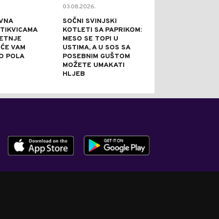
03.08.2026.
02.08.2026.
VNA
SOČNI SVINJSKI
KAPRI TORTA 
 TIKVICAMA
KOTLETI SA PAPRIKOM:
NE PEČE: IDEA
JETNJE
MESO SE TOPI U
SVEČANE PRILI
 ĆE VAM
USTIMA, A U SOS SA
PRAZNI TANJI
O POLA
POSEBNIM GUŠTOM
NAJBOLJE REĆ
MOŽETE UMAKATI
JE DOBRA
HLJEB