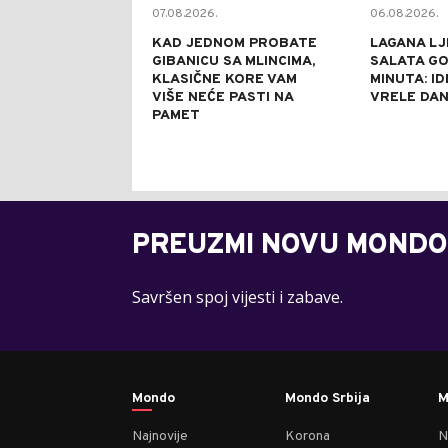
07.08.2026.
06.08.2026.
KAD JEDNOM PROBATE
LAGANA LJ
GIBANICU SA MLINCIMA,
SALATA GO
KLASIČNE KORE VAM
MINUTA: I
VIŠE NEĆE PASTI NA
VRELE DA
PAMET
PREUZMI NOVU MONDO
Savršen spoj vijesti i zabave.
Mondo
Mondo Srbija
M
Najnovije
Korona
N