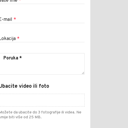
Vaše ime
*
E-mail
*
Lokacija
*
Ubacite video ili foto
Možete da ubacite do 3 fotografije ili videa. Ne
smije biti više od 25 MB.