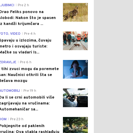
0
LJUBIMCI
Pre 2 h
|
Orao Feliks ponovo na
slobodi: Nakon što je spasen
iz kandži krijumčara ...
0
FOTO, VIDEO
Pre 4 h
|
Spavaju u izlozima, čuvaju
metro i osvajaju turiste:
Mačke su vladari Is...
0
ZDRAVLJE
Pre 6 h
|
I tihi zvuci mogu da poremete
san: Naučnici otkrili šta se
dešava mozgu
0
AUTOMOBILI
Pre 19 h
|
Da li se crni automobili više
zagrijavaju na vrućinama:
Automehaničar sa...
0
DOM
Pre 23 h
|
Pobjegnite od paklenih
vrućina: Ova stabla rashlađuju