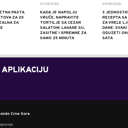
05.08.2026.
04.08.2026.
ETNA PASTA
KADA JE NAPOLJU
3 JEDNOSTA
TOVA ZA 20
VRUĆE, NAPRAVITE
RECEPTA SA
DEALNA ZA
TORTILJE SA CEZAR
ZA VRELE L
NE
SALATOM: LAGANE SU,
DANE: SVAKI
ZASITNE I SPREMNE ZA
ODUZETI OK
SAMO 25 MINUTA
SATA
 APLIKACIJU
ondo Crna Gora
ajnovije