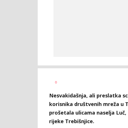
Dušan
AUTOR
0
Volaš
Nesvakidašnja, ali preslatka sc
korisnika društvenih mreža u T
prošetala ulicama naselja Luč
rijeke Trebišnjice.