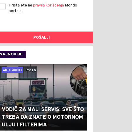
Pristajete na
pravila korišćenja
Mondo
portala.
POŠALJI
NAJNOVIJE
0
Pre 1 h
AUTOMOBILI
VODIČ ZA MALI SERVIS: SVE ŠTO
TREBA DA ZNATE O MOTORNOM
ULJU I FILTERIMA