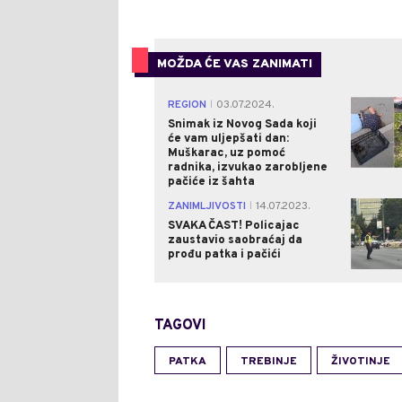
MOŽDA ĆE VAS ZANIMATI
REGION
03.07.2024.
|
Snimak iz Novog Sada koji
će vam uljepšati dan:
Muškarac, uz pomoć
radnika, izvukao zarobljene
pačiće iz šahta
ZANIMLJIVOSTI
14.07.2023.
|
SVAKA ČAST! Policajac
zaustavio saobraćaj da
prođu patka i pačići
TAGOVI
PATKA
TREBINJE
ŽIVOTINJE