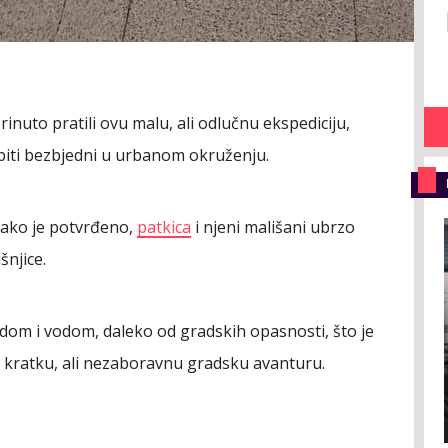
nuto pratili ovu malu, ali odlučnu ekspediciju,
li biti bezbjedni u urbanom okruženju.
Kako je potvrđeno,
patkica
i njeni mališani ubrzo
šnjice.
dom i vodom, daleko od gradskih opasnosti, što je
vu kratku, ali nezaboravnu gradsku avanturu.