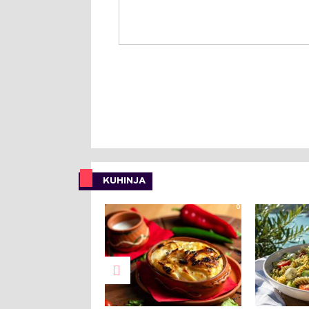
KUHINJA
0