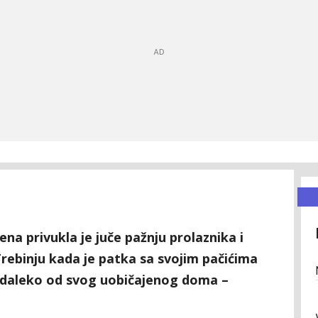
ena privukla je juče pažnju prolaznika i
rebinju kada je patka sa svojim pačićima
, daleko od svog uobičajenog doma –