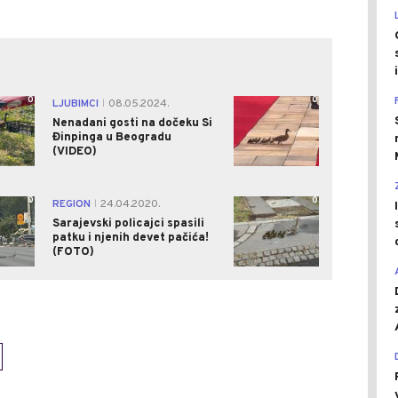
0
0
LJUBIMCI
08.05.2024.
|
Nenadani gosti na dočeku Si
Đinpinga u Beogradu
(VIDEO)
0
0
REGION
24.04.2020.
|
Sarajevski policajci spasili
patku i njenih devet pačića!
(FOTO)