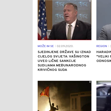
0
MOŽE IM SE
02.09.2020.
REGION
3
|
|
SJEDINJENE DRŽAVE SU IZNAD
HARADI
CIJELOG SVIJETA: VAŠINGTON
"VELIKI
UVEO LIČNE SANKCIJE
ODNOSI
SUDIJAMA MEĐUNARODNOG
KRIVIČNOG SUDA
0