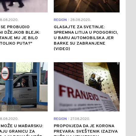
8.08.2020.
REGION
28.08.2020.
|
 SE PROBUDIO
GLASAJTE ZA SVETINJE:
I DŽEJKOB BLEJK:
SPREMNA LITIJA U PODGORICI,
TANJE MU JE BILO
U BARU AUTOMOBILSKA JER
TOLIKO PUTA?"
BARKE SU ZABRANJENE
(VIDEO)
0
0
8.08.2020.
REGION
27.08.2020.
|
 MOŽE U MAĐARSKU:
PROPOVJEDA DA JE KORONA
AJU GRANICU ZA
PREVARA: SVEŠTENIK IZAZIVA