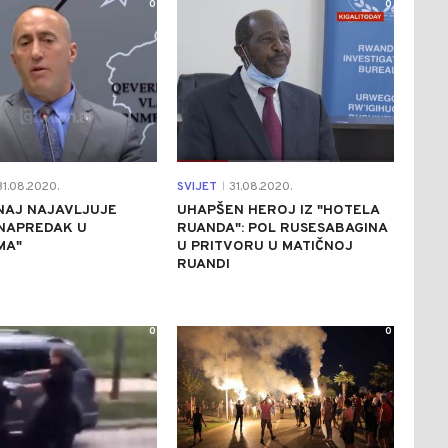
0
0
1.08.2020.
SVIJET
31.08.2020.
|
NAJ NAJAVLJUJE
UHAPŠEN HEROJ IZ "HOTELA
 NAPREDAK U
RUANDA": POL RUSESABAGINA
MA"
U PRITVORU U MATIČNOJ
RUANDI
0
0