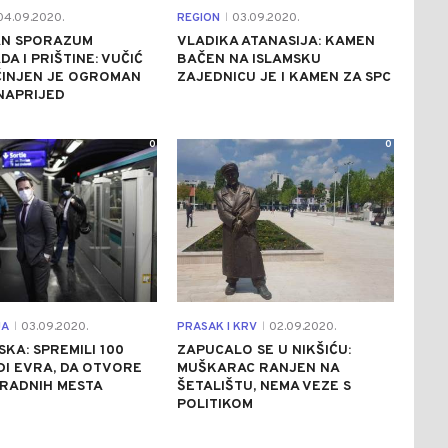
4.09.2020.
REGION
03.09.2020.
|
AN SPORAZUM
VLADIKA ATANASIJA: KAMEN
A I PRIŠTINE: VUČIĆ
BAČEN NA ISLAMSKU
ČINJEN JE OGROMAN
ZAJEDNICU JE I KAMEN ZA SPC
NAPRIJED
0
0
JA
03.09.2020.
PRASAK I KRV
02.09.2020.
|
|
KA: SPREMILI 100
ZAPUCALO SE U NIKŠIĆU:
DI EVRA, DA OTVORE
MUŠKARAC RANJEN NA
 RADNIH MESTA
ŠETALIŠTU, NEMA VEZE S
POLITIKOM