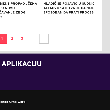
MENT PROPAO , ČEKA
MLADIĆ SE POJAVIO U SUDNICI
OPU NOVO
ALI ADVOKATI TVRDE DA NIJE
ČAVANJE ZBOG
SPOSOBAN DA PRATI PROCES
?
1
2
3
 APLIKACIJU
ondo Crna Gora