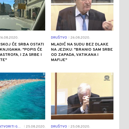
6.08.2020.
DRUŠTVO
26.08.2020.
|
SKOJ ĆE SRBA OSTATI
MLADIĆ NA SUDU BEZ DLAKE
KNJIGAMA: "POPIS ĆE
NA JEZIKU: "BRANIO SAM SRBE
ASTROFA, I ZA SRBE I
OD ZAPADA, VATIKANA I
TE"
MAFIJE"
0
0
HOĆE LI ZATVORITI GRANICE
25.08.2020.
DRUŠTVO
25.08.2020.
|
|