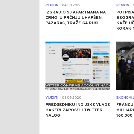
REGION
04.09.2020.
REGION
0
|
|
IZGRADIO 53 APARTMANA NA
POTPIS
CRNO: U PRČNJU UHAPŠEN
BEOGRAD
PAZARAC, TRAŽE GA RUSI
KAŽE U
KORAK 
0
VIJESTI
03.09.2020.
EKONOMI
|
PREDSEDNIKU INDIJSKE VLADE
FRANCUS
HAKERI ZAPOSELI TWITTER
MILIJAR
NALOG
160.000