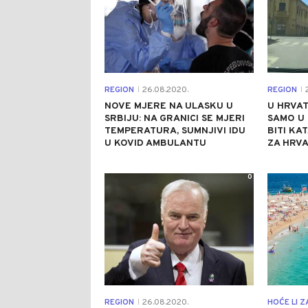
REGION
26.08.2020.
REGION
2
|
|
NOVE MJERE NA ULASKU U
U HRVAT
SRBIJU: NA GRANICI SE MJERI
SAMO U 
TEMPERATURA, SUMNJIVI IDU
BITI KAT
U KOVID AMBULANTU
ZA HRVA
0
REGION
26.08.2020.
|