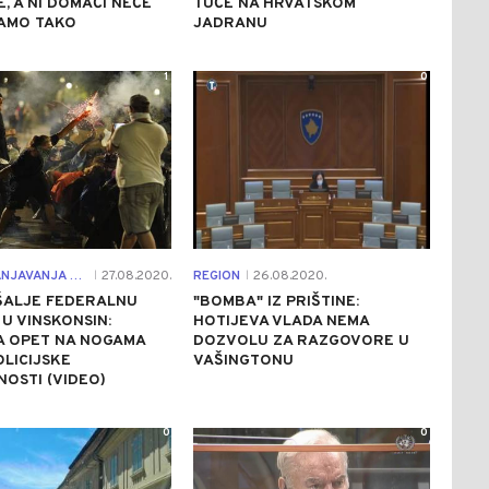
, A NI DOMAĆI NEĆE
TUČE NA HRVATSKOM
SAMO TAKO
JADRANU
1
0
NAKON RANJAVANJA CRNCA
27.08.2020.
REGION
26.08.2020.
|
|
ŠALJE FEDERALNU
"BOMBA" IZ PRIŠTINE:
U VINSKONSIN:
HOTIJEVA VLADA NEMA
A OPET NA NOGAMA
DOZVOLU ZA RAZGOVORE U
LICIJSKE
VAŠINGTONU
OSTI (VIDEO)
0
0