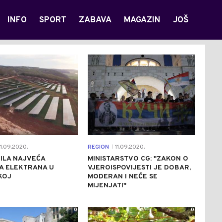
INFO
SPORT
ZABAVA
MAGAZIN
JOŠ
1
1
1.09.2020.
REGION
11.09.2020.
|
ILA NAJVEĆA
MINISTARSTVO CG: "ZAKON O
A ELEKTRANA U
VJEROISPOVIJESTI JE DOBAR,
KOJ
MODERAN I NEĆE SE
MIJENJATI"
0
0