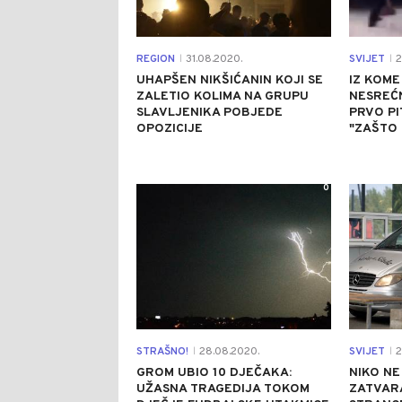
REGION
31.08.2020.
SVIJET
2
|
|
UHAPŠEN NIKŠIĆANIN KOJI SE
IZ KOME
ZALETIO KOLIMA NA GRUPU
NESREĆN
SLAVLJENIKA POBJEDE
PRVO PI
OPOZICIJE
"ZAŠTO 
0
STRAŠNO!
28.08.2020.
SVIJET
2
|
|
GROM UBIO 10 DJEČAKA:
NIKO NE
UŽASNA TRAGEDIJA TOKOM
ZATVAR