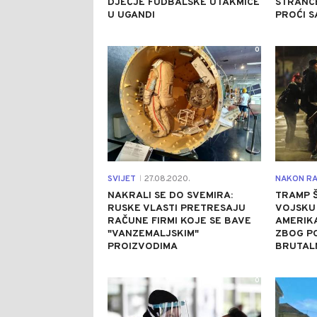
DJEČJE FUDBALSKE UTAKMICE
STRANCE
U UGANDI
PROĆI 
0
SVIJET
27.08.2020.
|
NAKRALI SE DO SVEMIRA:
TRAMP 
RUSKE VLASTI PRETRESAJU
VOJSKU 
RAČUNE FIRMI KOJE SE BAVE
AMERIK
"VANZEMALJSKIM"
ZBOG PO
PROIZVODIMA
BRUTALN
0