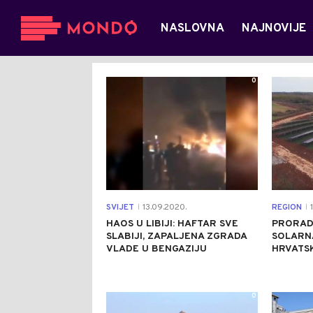
NASLOVNA
NAJNOVIJE
0
SVIJET
13.09.2020.
REGION
1
|
|
HAOS U LIBIJI: HAFTAR SVE
PRORAD
SLABIJI, ZAPALJENA ZGRADA
SOLARN
VLADE U BENGAZIJU
HRVATS
0