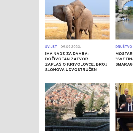
SVIJET
09.09.2020.
DRUŠTVO
|
IMA NADE ZA DAMBA:
MOSTARC
DOŽIVOTAN ZATVOR
"SVETIN
ZAPLAŠIO KRIVOLOVCE, BROJ
SMARAG
SLONOVA UDVOSTRUČEN
0