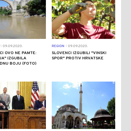
09.09.2020.
REGION
09.09.2020.
|
|
I OVO NE PAMTE:
SLOVENCI IZGUBILI "VINSKI
JA" IZGUBILA
SPOR" PROTIV HRVATSKE
DNU BOJU (FOTO)
0
0