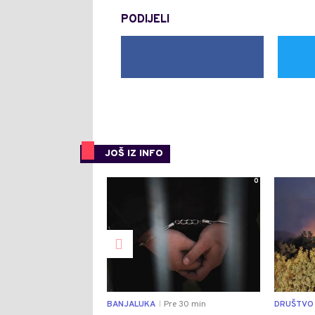
PODIJELI
JOŠ IZ INFO
0
BANJALUKA
Pre 30 min
DRUŠTVO
|