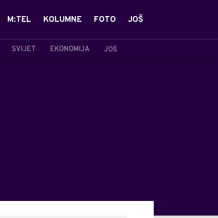
M:TEL
KOLUMNE
FOTO
JOŠ
SVIJET
EKONOMIJA
JOŠ