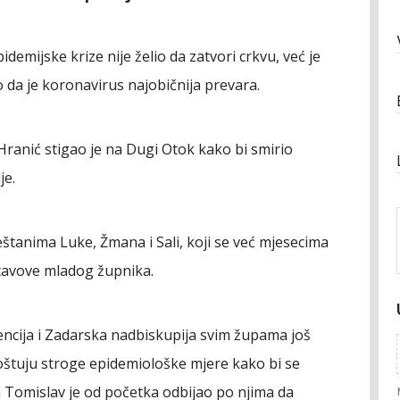
demijske krize nije želio da zatvori crkvu, već je
da je koronavirus najobičnija prevara.
anić stigao je na Dugi Otok kako bi smirio
je.
tanima Luke, Žmana i Sali, koji se već mjesecima
tavove mladog župnika.
encija i Zadarska nadbiskupija svim župama još
oštuju stroge epidemiološke mjere kako bi se
n Tomislav je od početka odbijao po njima da