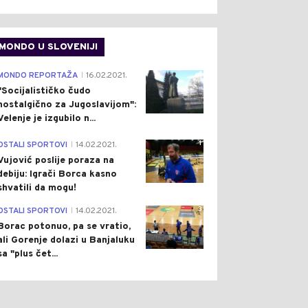
MONDO U SLOVENIJI
4
MONDO REPORTAŽA
16.02.2021.
|
"Socijalističko čudo
nostalgično za Jugoslavijom":
Velenje je izgubilo n...
1
OSTALI SPORTOVI
14.02.2021.
|
Vujović poslije poraza na
debiju: Igrači Borca kasno
0
0
shvatili da mogu!
3
OSTALI SPORTOVI
14.02.2021.
|
Borac potonuo, pa se vratio,
ali Gorenje dolazi u Banjaluku
sa "plus čet...
TIKA
Pre 1 h
CRNA HRONIKA
Pre 1 h
|
|