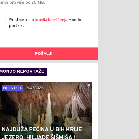
smije biti više od 25 MB.
Pristajete na
pravila korišćenja
Mondo
portala.
POŠALJI
MONDO REPORTAŽE
0
21.07.2026.
PUTOVANJA
NAJDUŽA PEĆINA U BIH KRIJE
JEZERO, HILJADE ŠIŠMIŠA I