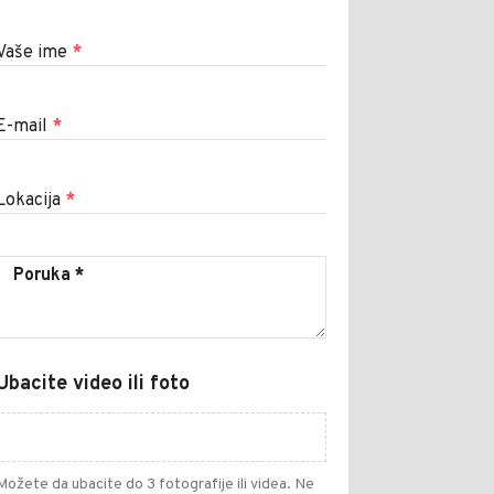
Vaše ime
*
E-mail
*
Lokacija
*
Ubacite video ili foto
Možete da ubacite do 3 fotografije ili videa. Ne