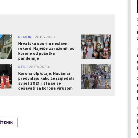
0
0
REGION
26.08.2020.
|
Hrvatska oborila neslavni
rekord: Najviše zaraženih od
korone od početka
pandemije
0
0
STIL
26.08.2020.
|
Korona o(p)staje: Naučnici
predviđaju kako će izgledati
svijet 2021. i šta će se
dešavati sa korona virusom
ŠTENIK