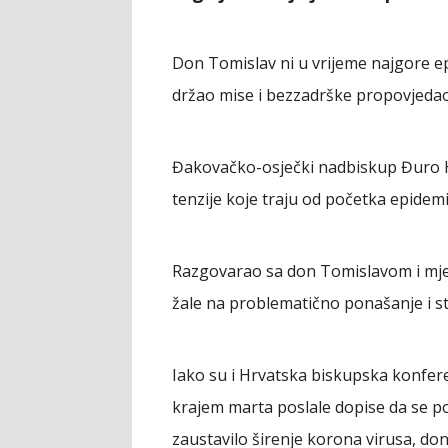
Don Tomislav ni u vrijeme najgore epi
držao mise i bezzadrške propovjedao 
Đakovačko-osječki nadbiskup Đuro Hr
tenzije koje traju od početka epidemi
Razgovarao sa don Tomislavom i mješ
žale na problematično ponašanje i s
Iako su i Hrvatska biskupska konfer
krajem marta poslale dopise da se p
zaustavilo širenje korona virusa, do