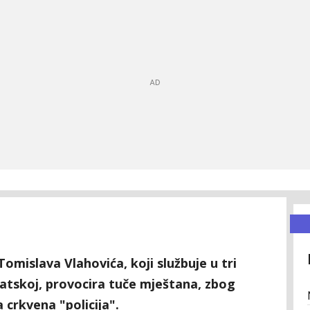
omislava Vlahovića, koji službuje u tri
tskoj, provocira tuče mještana, zbog
 crkvena "policija".