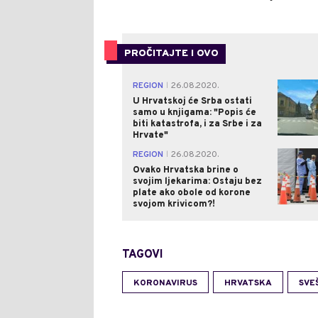
PROČITAJTE I OVO
REGION
26.08.2020.
|
U Hrvatskoj će Srba ostati
samo u knjigama: "Popis će
biti katastrofa, i za Srbe i za
Hrvate"
REGION
26.08.2020.
|
Ovako Hrvatska brine o
svojim ljekarima: Ostaju bez
plate ako obole od korone
svojom krivicom?!
TAGOVI
KORONAVIRUS
HRVATSKA
SVE