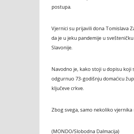
postupa.
Vjernici su prijavili dona Tomislava Z
da je u jeku pandemije u svešteničku 
Slavonije.
Navodno je, kako stoji u dopisu koji
odgurnuo 73-godišnju domaćicu župe u
ključeve crkve.
Zbog svega, samo nekoliko vjernika na
(MONDO/Slobodna Dalmacija)