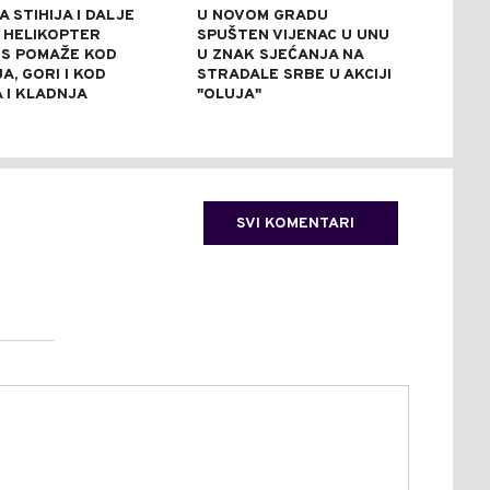
 STIHIJA I DALJE
U NOVOM GRADU
SNS
: HELIKOPTER
SPUŠTEN VIJENAC U UNU
ZBO
RS POMAŽE KOD
U ZNAK SJEĆANJA NA
KAM
A, GORI I KOD
STRADALE SRBE U AKCIJI
DJE
 I KLADNJA
"OLUJA"
SRE
SVI KOMENTARI