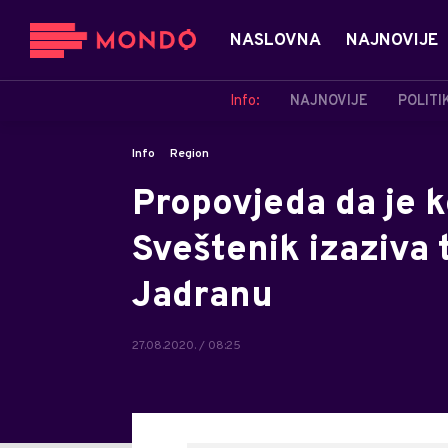
NASLOVNA
NAJNOVIJE
Info:
NAJNOVIJE
POLITI
Info
Region
Propovjeda da je 
Sveštenik izaziva
Jadranu
27.08.2020. / 08:25