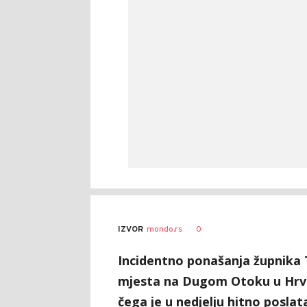
Georgi
AUTOR
Mitev
0
IZVOR
mondo.rs
Šantek
Incidentno ponašanja župnika T
mjesta na Dugom Otoku u Hrva
čega je u nedjelju hitno poslata