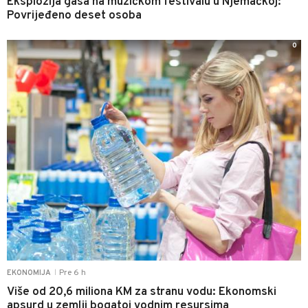
Eksplozija gasa na muzičkom festivalu u Njemačkoj:
Povrijeđeno deset osoba
0
Pre 6 h
EKONOMIJA
|
Više od 20,6 miliona KM za stranu vodu: Ekonomski
apsurd u zemlji bogatoj vodnim resursima