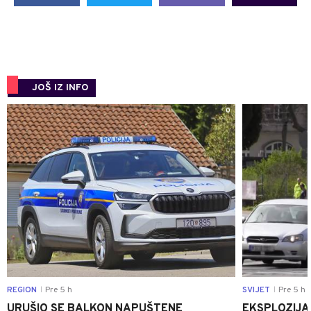
JOŠ IZ INFO
0
REGION
Pre 5 h
SVIJET
Pre 5 h
|
|
URUŠIO SE BALKON NAPUŠTENE
EKSPLOZIJA