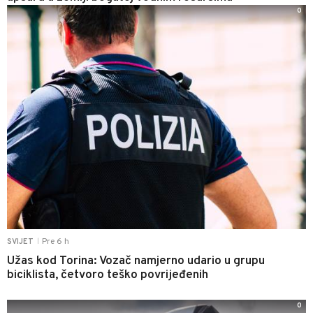
0
Pre 6 h
SVIJET
|
Užas kod Torina: Vozač namjerno udario u grupu
biciklista, četvoro teško povrijeđenih
0