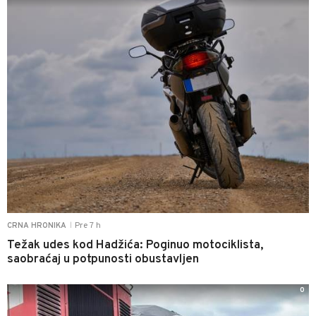
Pre 7 h
CRNA HRONIKA
|
Težak udes kod Hadžića: Poginuo motociklista,
saobraćaj u potpunosti obustavljen
0