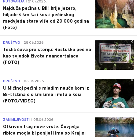
0
PUTOVANJA
21.07.2026.
|
Najduža pećina u BiH krije jezero,
hiljade šišmiša i kosti pećinskog
medvjeda stare više od 20.000 godina
(Foto)
0
DRUŠTVO
28.06.2026.
|
Teslić čuva praistoriju: Rastuška pećina
kao svjedok života neandertalaca
(FOTO)
0
DRUŠTVO
06.06.2026.
|
U Mićinoj pećini s mladim naučnikom iz
BiH: Istina o šišmišima i mitu o kosi
(FOTO/VIDEO)
0
ZANIMLJIVOSTI
05.06.2026.
|
Otkriven trag nove vrste: Čovječja
ribica mogla bi ponijeti ime po Krajini