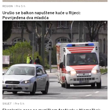
Pre 5 h
REGION
|
Urušio se balkon napuštene kuće u Rijeci:
Povrijeđena dva mladića
0
Pre 5 h
SVIJET
|