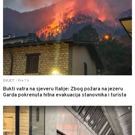
Pre 7 h
SVIJET
|
Bukti vatra na sjeveru Italije: Zbog požara na jezeru
Garda pokrenuta hitna evakuacija stanovnika i turista
0