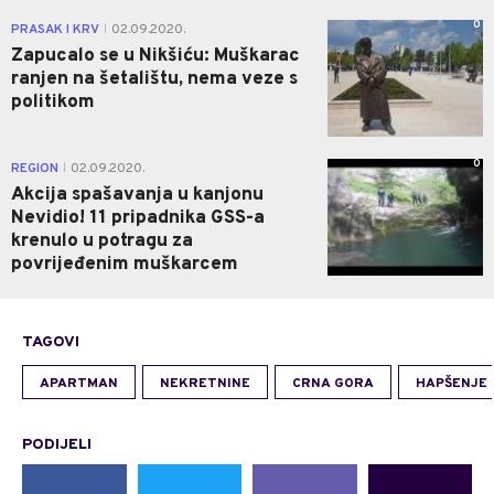
0
PRASAK I KRV
02.09.2020.
|
Zapucalo se u Nikšiću: Muškarac
ranjen na šetalištu, nema veze s
politikom
0
REGION
02.09.2020.
|
Akcija spašavanja u kanjonu
Nevidio! 11 pripadnika GSS-a
krenulo u potragu za
povrijeđenim muškarcem
TAGOVI
APARTMAN
NEKRETNINE
CRNA GORA
HAPŠENJE
PODIJELI