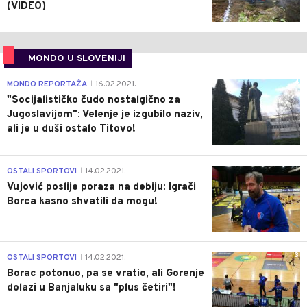
(VIDEO)
MONDO U SLOVENIJI
4
MONDO REPORTAŽA
16.02.2021.
|
"Socijalističko čudo nostalgično za
Jugoslavijom": Velenje je izgubilo naziv,
ali je u duši ostalo Titovo!
1
OSTALI SPORTOVI
14.02.2021.
|
Vujović poslije poraza na debiju: Igrači
Borca kasno shvatili da mogu!
3
OSTALI SPORTOVI
14.02.2021.
|
Borac potonuo, pa se vratio, ali Gorenje
dolazi u Banjaluku sa "plus četiri"!