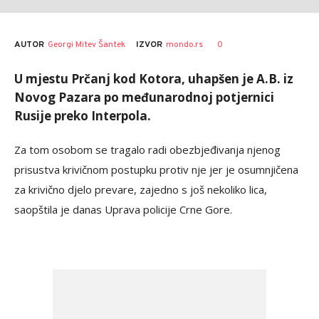
AUTOR
Georgi Mitev Šantek
0
IZVOR
mondo.rs
U mjestu Prčanj kod Kotora, uhapšen je A.B. iz
Novog Pazara po međunarodnoj potjernici
Rusije preko Interpola.
Za tom osobom se tragalo radi obezbjeđivanja njenog
prisustva krivičnom postupku protiv nje jer je osumnjičena
za krivično djelo prevare, zajedno s još nekoliko lica,
saopštila je danas Uprava policije Crne Gore.