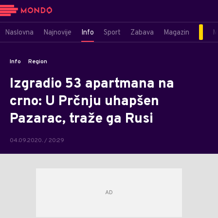
Naslovna
Najnovije
Info
Sport
Zabava
Magazin
M
Info
Region
Izgradio 53 apartmana na
crno: U Prčnju uhapšen
Pazarac, traže ga Rusi
04.09.2020. / 20:29