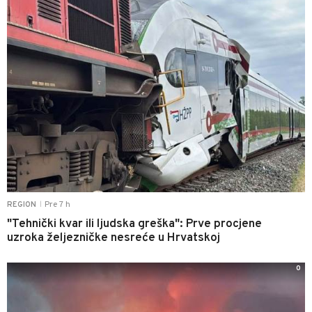
Pre 7 h
REGION
|
"Tehnički kvar ili ljudska greška": Prve procjene
uzroka željezničke nesreće u Hrvatskoj
0