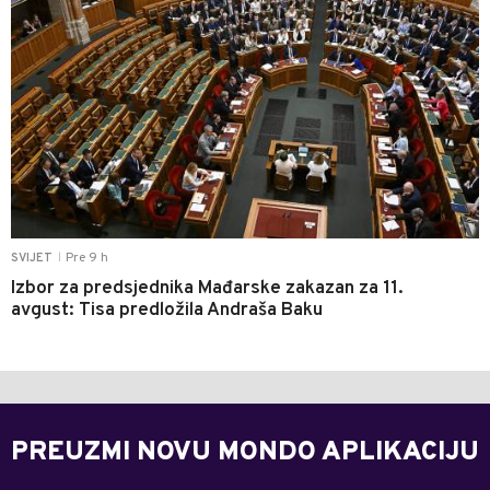
Pre 9 h
SVIJET
|
Izbor za predsjednika Mađarske zakazan za 11.
avgust: Tisa predložila Andraša Baku
PREUZMI NOVU MONDO APLIKACIJU