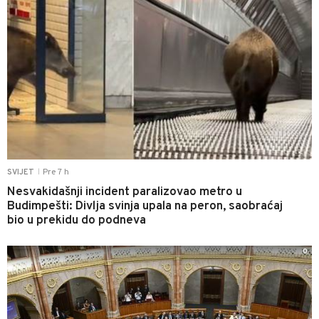
Pre 7 h
SVIJET
|
Nesvakidašnji incident paralizovao metro u
Budimpešti: Divlja svinja upala na peron, saobraćaj
bio u prekidu do podneva
0