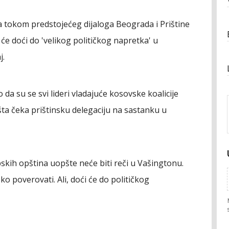
 tokom predstojećeg dijaloga Beograda i Prištine
 će doći do 'velikog političkog napretka' u
j.
o da su se svi lideri vladajuće kosovske koalicije
 šta čeka prištinsku delegaciju na sastanku u
rpskih opština uopšte neće biti reči u Vašingtonu.
ko poverovati. Ali, doći će do političkog