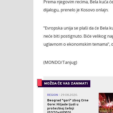
Prema njegovim recima, Bela kuća će
dijalogu, prenelo je Kosovo onlajn.
"Evropska unija se plaši da će Bela 
neće biti postignuto. Biće velikog
uglavnom o ekonomskim temama", do
(MONDO/Tanjug)
MOŽDA ĆE VAS ZANIMATI
REGION
29.08.2020.
|
Beograd "gori" zbog Crne
Gore: Hiljade ljudi u
protestnoj šetnji
(FOTO+VIDEO)