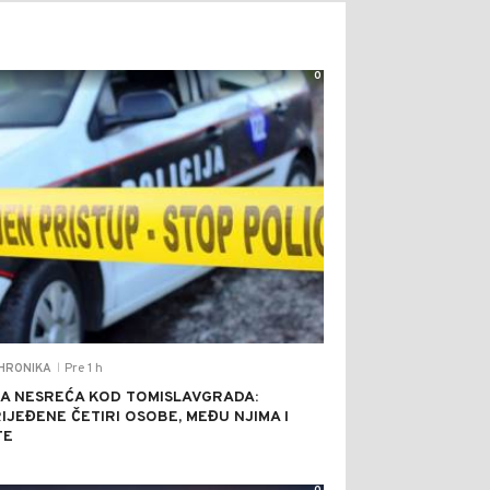
0
Pre 1 h
HRONIKA
|
A NESREĆA KOD TOMISLAVGRADA:
IJEĐENE ČETIRI OSOBE, MEĐU NJIMA I
TE