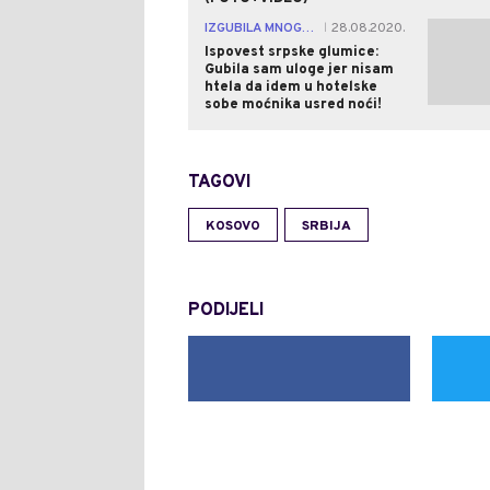
IZGUBILA MNOGE ULOGE!
28.08.2020.
|
Ispovest srpske glumice:
Gubila sam uloge jer nisam
htela da idem u hotelske
sobe moćnika usred noći!
TAGOVI
KOSOVO
SRBIJA
PODIJELI