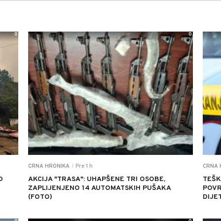
0
0
Pre 1 h
CRNA HRONIKA
CRNA 
|
D
AKCIJA "TRASA": UHAPŠENE TRI OSOBE,
TEŠK
D
ZAPLIJENJENO 14 AUTOMATSKIH PUŠAKA
POVR
(FOTO)
DIJE