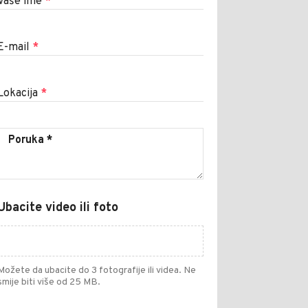
Vaše ime
*
E-mail
*
Lokacija
*
Ubacite video ili foto
Možete da ubacite do 3 fotografije ili videa. Ne
smije biti više od 25 MB.