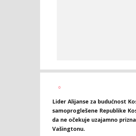
Georgi
AUTOR
0
Mitev
Šantek
Lider Alijanse za budućnost Ko
samoproglešene Republike Koso
da ne očekuje uzajamno prizna
Vašingtonu.