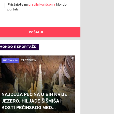
Pristajete na
pravila korišćenja
Mondo
portala.
POŠALJI
MONDO REPORTAŽE
0
21.07.2026.
PUTOVANJA
NAJDUŽA PEĆINA U BIH KRIJE
JEZERO, HILJADE ŠIŠMIŠA I
KOSTI PEĆINSKOG MED...