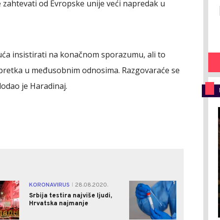
 zahtevati od Evropske unije veći napredak u
kuća insistirati na konačnom sporazumu, ali to
 napretka u međusobnim odnosima. Razgovaraće se
dao je Haradinaj.
0
1
KORONAVIRUS
28.08.2020.
|
Srbija testira najviše ljudi,
Hrvatska najmanje