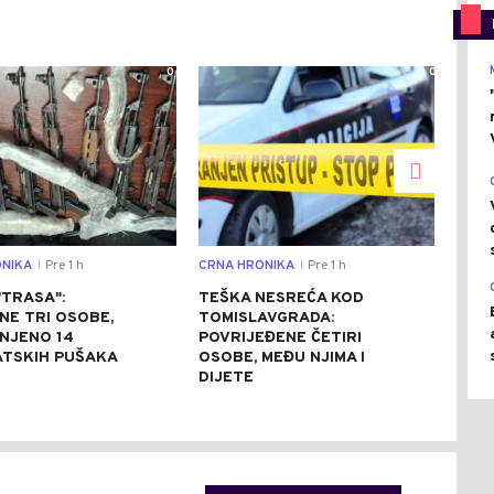
0
0
NIKA
Pre 1 h
CRNA HRONIKA
Pre 1 h
DRU
|
|
"TRASA":
TEŠKA NESREĆA KOD
PRI
NE TRI OSOBE,
TOMISLAVGRADA:
POP
ENJENO 14
POVRIJEĐENE ČETIRI
ZAŠ
TSKIH PUŠAKA
OSOBE, MEĐU NJIMA I
DIJETE