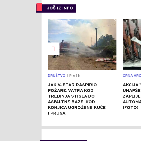
JOŠ IZ INFO
0
DRUŠTVO
Pre 1 h
CRNA HRO
|
JAK VJETAR RASPIRIO
AKCIJA 
POŽARE: VATRA KOD
UHAPŠE
TREBINJA STIGLA DO
ZAPLIJ
ASFALTNE BAZE, KOD
AUTOMA
KONJICA UGROŽENE KUĆE
(FOTO)
I PRUGA