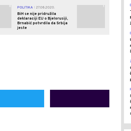
0
1
POLITIKA
27.08.2020.
|
BiH se nije pridružila
deklaraciji EU o Bjelorusiji,
Brnabić potvrdila da Srbija
jeste