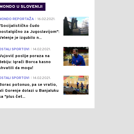
MONDO U SLOVENIJI
4
MONDO REPORTAŽA
16.02.2021.
0
0
|
"Socijalističko čudo
nostalgično za Jugoslavijom":
Velenje je izgubilo n...
1
OSTALI SPORTOVI
14.02.2021.
|
Vujović poslije poraza na
debiju: Igrači Borca kasno
shvatili da mogu!
ŠTVO
Pre 2 h
BANJALUKA
Pre 3 h
|
|
3
OSTALI SPORTOVI
14.02.2021.
|
JEDOR ZAŠTIĆEN OD
PROFESIONALNI
Borac potonuo, pa se vratio,
LAVA: ZAVRŠEN
KRADLJIVAC AUTOMOBILA
ali Gorenje dolazi u Banjaluku
TITNI ZID U TUKOVIMA
PONOVO UHAPŠEN:
sa "plus čet...
UKRAO BMW-A PA GA
SLUPAO I POBJEGAO