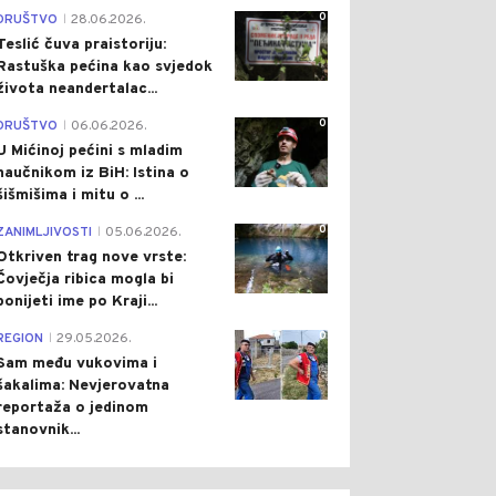
0
DRUŠTVO
28.06.2026.
|
Teslić čuva praistoriju:
Rastuška pećina kao svjedok
života neandertalac...
0
DRUŠTVO
06.06.2026.
|
U Mićinoj pećini s mladim
naučnikom iz BiH: Istina o
šišmišima i mitu o ...
0
ZANIMLJIVOSTI
05.06.2026.
|
Otkriven trag nove vrste:
Čovječja ribica mogla bi
ponijeti ime po Kraji...
0
REGION
29.05.2026.
|
Sam među vukovima i
šakalima: Nevjerovatna
reportaža o jedinom
stanovnik...