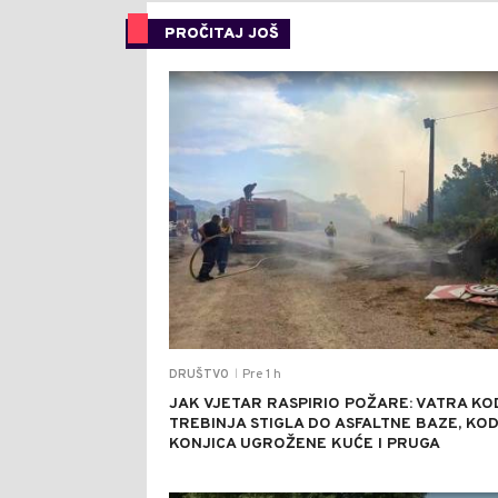
PROČITAJ JOŠ
Pre 1 h
DRUŠTVO
|
JAK VJETAR RASPIRIO POŽARE: VATRA KO
TREBINJA STIGLA DO ASFALTNE BAZE, KO
KONJICA UGROŽENE KUĆE I PRUGA