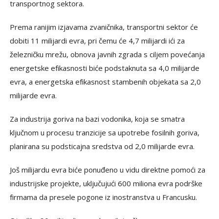
transportnog sektora.
Prema ranijim izjavama zvaničnika, transportni sektor će
dobiti 11 milijardi evra, pri čemu će 4,7 milijardi ići za
železničku mrežu, obnova javnih zgrada s ciljem povećanja
energetske efikasnosti biće podstaknuta sa 4,0 milijarde
evra, a energetska efikasnost stambenih objekata sa 2,0
milijarde evra.
Za industrija goriva na bazi vodonika, koja se smatra
ključnom u procesu tranzicije sa upotrebe fosilnih goriva,
planirana su podsticajna sredstva od 2,0 milijarde evra.
Još milijardu evra biće ponuđeno u vidu direktne pomoći za
industrijske projekte, uključujući 600 miliona evra podrške
firmama da presele pogone iz inostranstva u
Fra
ncusku.