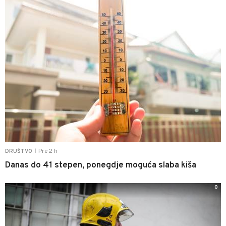
Pre 2 h
DRUŠTVO
|
Danas do 41 stepen, ponegdje moguća slaba kiša
0