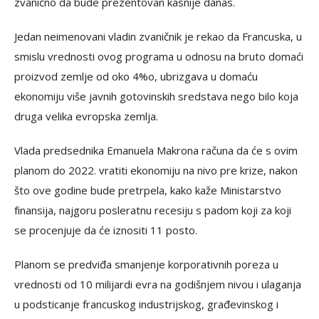
zvanično da bude prezentovan kasnije danas.
Jedan neimenovani vladin zvaničnik je rekao da Francuska, u
smislu vrednosti ovog programa u odnosu na bruto domaći
proizvod zemlje od oko 4
%
o, ubrizgava u domaću
ekonomiju više javnih gotovinskih sredstava nego bilo koja
druga velika evropska zemlja.
Vlada predsednika Emanuela Makrona računa da će s ovim
planom do 2022. vratiti ekonomiju na nivo pre krize, nakon
što ove godine bude pretrpela, kako kaže Ministarstvo
finansija, najgoru posleratnu recesiju s padom koji za koji
se procenjuje da će iznositi 11 posto.
Planom se predviđa smanjenje korporativnih poreza u
vrednosti od 10 milijardi evra na godišnjem nivou i ulaganja
u podsticanje francuskog industrijskog, građevinskog i