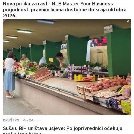
Nova prilika za rast - NLB Master Your Business
pogodnosti pravnim licima dostupne do kraja oktobra
2026.
0
Pre 24 min
DRUŠTVO
|
Suša u BiH uništava usjeve: Poljoprivrednici očekuju