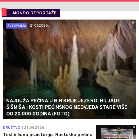
MONDO REPORTAŽE
0
21.07.2026.
PUTOVANJA
NAJDUŽA PEĆINA U BIH KRIJE JEZERO, HILJADE
ŠIŠMIŠA I KOSTI PEĆINSKOG MEDVJEDA STARE VIŠE
OD 20.000 GODINA (FOTO)
0
DRUŠTVO
28.06.2026.
|
Teslić čuva praistoriju: Rastuška pećina