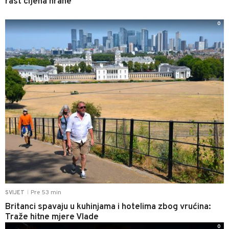
rast cijena hrane
0
Pre 53 min
SVIJET
|
Britanci spavaju u kuhinjama i hotelima zbog vrućina:
Traže hitne mjere Vlade
0