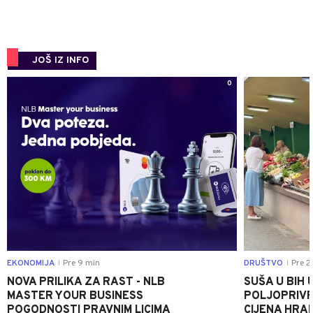
JOŠ IZ INFO
0
EKONOMIJA
Pre 9 min
DRUŠTVO
Pre 2
|
|
NOVA PRILIKA ZA RAST - NLB
SUŠA U BIH 
MASTER YOUR BUSINESS
POLJOPRIVR
POGODNOSTI PRAVNIM LICIMA
CIJENA HRA