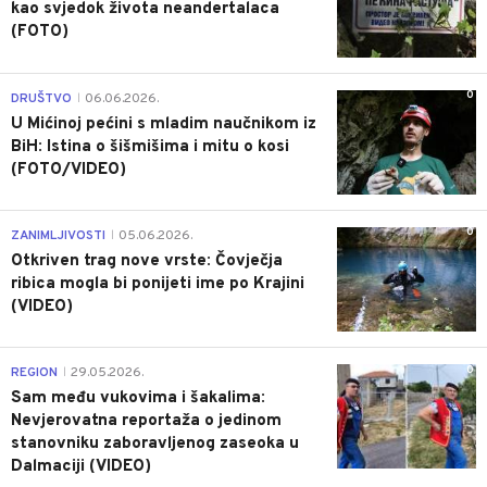
kao svjedok života neandertalaca
(FOTO)
0
DRUŠTVO
06.06.2026.
|
U Mićinoj pećini s mladim naučnikom iz
BiH: Istina o šišmišima i mitu o kosi
(FOTO/VIDEO)
0
ZANIMLJIVOSTI
05.06.2026.
|
Otkriven trag nove vrste: Čovječja
ribica mogla bi ponijeti ime po Krajini
(VIDEO)
0
REGION
29.05.2026.
|
Sam među vukovima i šakalima:
Nevjerovatna reportaža o jedinom
stanovniku zaboravljenog zaseoka u
Dalmaciji (VIDEO)