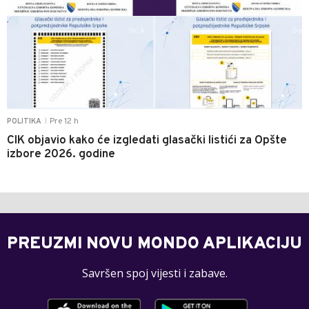
Pre 12 h
POLITIKA
|
CIK objavio kako će izgledati glasački listići za Opšte
izbore 2026. godine
PREUZMI NOVU MONDO APLIKACIJU
Savršen spoj vijesti i zabave.