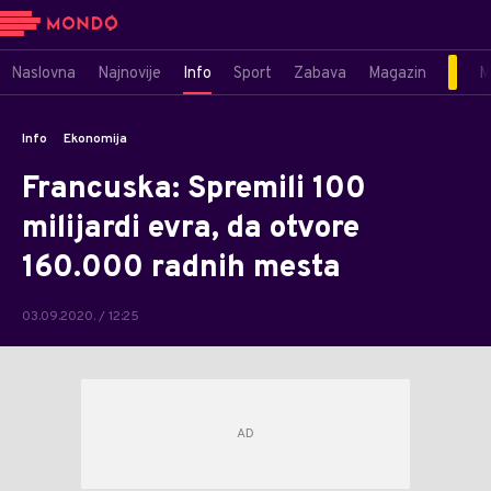
Naslovna
Najnovije
Info
Sport
Zabava
Magazin
M
Info
Ekonomija
Francuska: Spremili 100
milijardi evra, da otvore
160.000 radnih mesta
03.09.2020. / 12:25