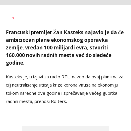
Georgi
AUTOR
Mitev
0
Šantek
Francuski premijer Žan Kasteks najavio je da će
ambiciozan plane ekonomskog oporavka
zemlje, vredan 100 milijardi evra, stvoriti
160.000 novih radnih mesta već do sledeće
godine.
Kasteks je, u izjavi za radio RTL, naveo da ovaj plan ima za
cilj neutralisanje uticaja krize korona virusa na ekonomiju
tokom naredne dve godine i sprečavanje većeg gubitka
radnih mesta, prenosi Rojters.