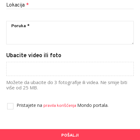
Lokacija
*
Ubacite video ili foto
Možete da ubacite do 3 fotografije ili videa. Ne smije biti
više od 25 MB.
Pristajete na
Mondo portala.
pravila korišćenja
POŠALJI