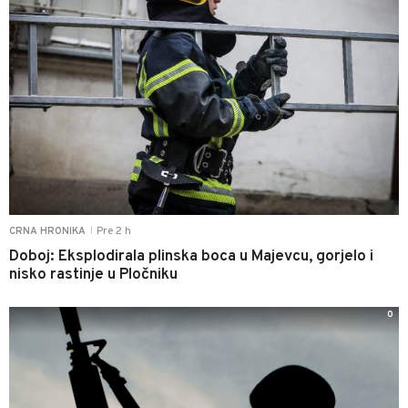
Pre 2 h
CRNA HRONIKA
|
Doboj: Eksplodirala plinska boca u Majevcu, gorjelo i
nisko rastinje u Pločniku
0