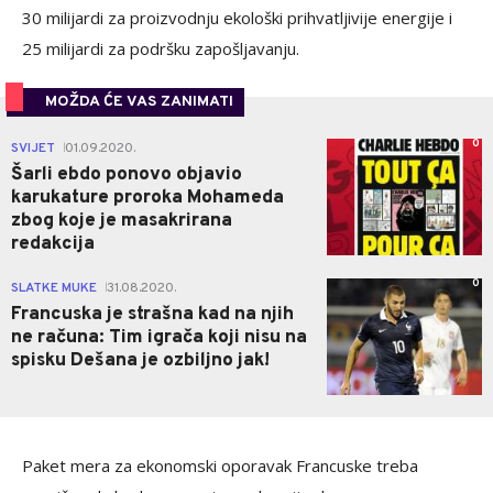
30 milijardi za proizvodnju ekološki prihvatljivije energije i
25 milijardi za podršku zapošljavanju.
MOŽDA ĆE VAS ZANIMATI
0
SVIJET
01.09.2020.
|
Šarli ebdo ponovo objavio
karukature proroka Mohameda
zbog koje je masakrirana
redakcija
0
SLATKE MUKE
31.08.2020.
|
Francuska je strašna kad na njih
ne računa: Tim igrača koji nisu na
spisku Dešana je ozbiljno jak!
Paket mera za ekonomski oporavak Francuske treba