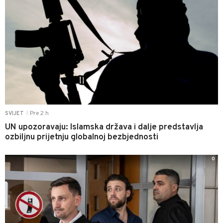
Pre 2 h
SVIJET
|
UN upozoravaju: Islamska država i dalje predstavlja
ozbiljnu prijetnju globalnoj bezbjednosti
0