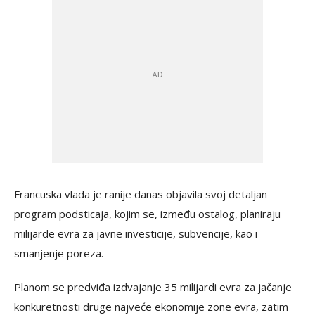
Francuska vlada je ranije danas objavila svoj detaljan
program podsticaja, kojim se, između ostalog, planiraju
milijarde evra za javne investicije, subvencije, kao i
smanjenje poreza.
Planom se predviđa izdvajanje 35 milijardi evra za jačanje
konkuretnosti druge najveće ekonomije zone evra, zatim