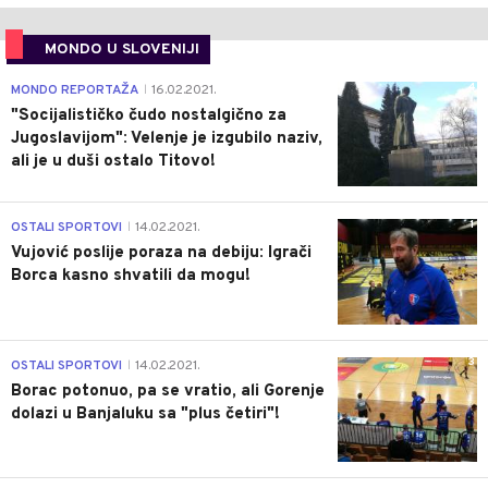
MONDO U SLOVENIJI
4
MONDO REPORTAŽA
16.02.2021.
|
"Socijalističko čudo nostalgično za
Jugoslavijom": Velenje je izgubilo naziv,
ali je u duši ostalo Titovo!
1
OSTALI SPORTOVI
14.02.2021.
|
Vujović poslije poraza na debiju: Igrači
Borca kasno shvatili da mogu!
3
OSTALI SPORTOVI
14.02.2021.
|
Borac potonuo, pa se vratio, ali Gorenje
dolazi u Banjaluku sa "plus četiri"!