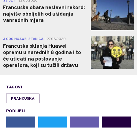
SVIJET
27.08.2020.
|
Francuska obara neslavni rekord:
najviše oboljelih od ukidanja
vanrednih mjera
0
3.000 HUAWEI STANICA
27.08.2020.
|
Francuska sklanja Huawei
opremu u narednih 8 godina i to
će uticati na poslovanje
operatora, koji su tužili državu
TAGOVI
FRANCUSKA
PODIJELI