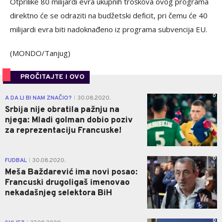
Otprilike 80 milijardi evra ukupnih troškova ovog programa
direktno će se odraziti na budžetski deficit, pri čemu će 40
milijardi evra biti nadoknađeno iz programa subvencija EU.
(MONDO/Tanjug)
PROČITAJTE I OVO
0
A DA LI BI NAM ZNAČIO?
30.08.2020.
|
Srbija nije obratila pažnju na
njega: Mladi golman dobio poziv
za reprezentaciju Francuske!
0
FUDBAL
30.08.2020.
|
Meša Baždarević ima novi posao:
Francuski drugoligaš imenovao
nekadašnjeg selektora BiH
0