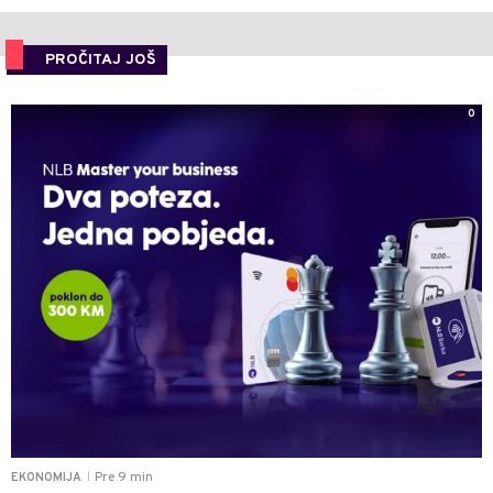
PROČITAJ JOŠ
0
Pre 9 min
EKONOMIJA
|