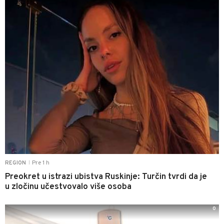
Pre 1 h
REGION
|
Preokret u istrazi ubistva Ruskinje: Turčin tvrdi da je
u zločinu učestvovalo više osoba
0