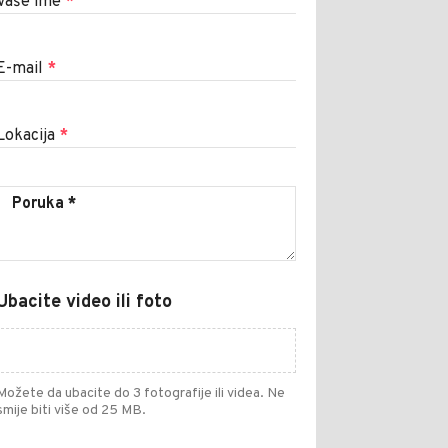
Vaše ime
*
E-mail
*
Lokacija
*
Ubacite video ili foto
Možete da ubacite do 3 fotografije ili videa. Ne
smije biti više od 25 MB.