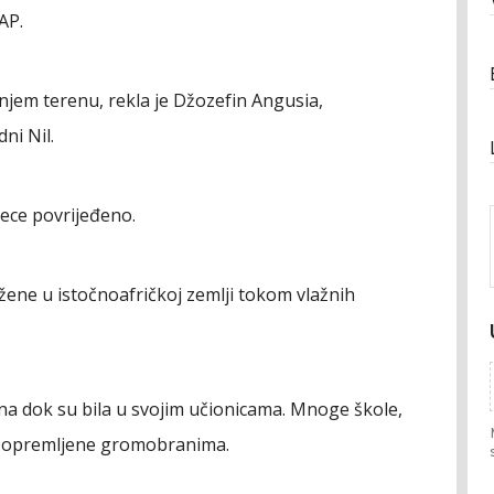
AP.
žnjem terenu, rekla je Džozefin Angusia,
dni Nil.
jece povrijeđeno.
ene u istočnoafričkoj zemlji tokom vlažnih
a dok su bila u svojim učionicama. Mnoge škole,
u opremljene gromobranima.