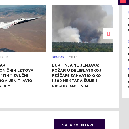
0
0
re 1 h
REGION
Pre 1 h
DRU
|
AK
BUKTINJA NE JENJAVA:
BIL
ONIČNIH LETOVA:
POŽAR U DELIBLATSKOJ
PRA
 "TIHI" ZVUČNI
PEŠČARI ZAHVATIO OKO
GOD
OMIJENITI AVIO-
1.500 HEKTARA ŠUME I
MAM
RIJU?
NISKOG RASTINJA
OD 
(FO
SVI KOMENTARI