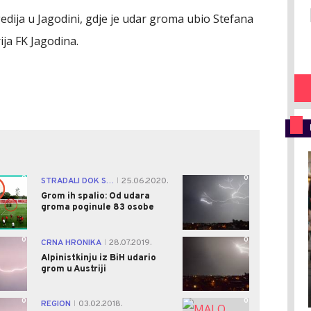
gedija u Jagodini, gdje je udar groma ubio Stefana
ija FK Jagodina.
0
0
STRADALI DOK SU SADILI
25.06.2020.
|
Grom ih spalio: Od udara
groma poginule 83 osobe
0
0
CRNA HRONIKA
28.07.2019.
|
Alpinistkinju iz BiH udario
grom u Austriji
0
0
REGION
03.02.2018.
|