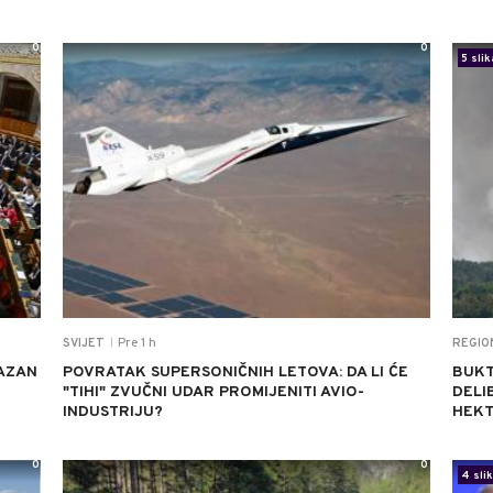
0
0
5 slik
Pre 1 h
SVIJET
REGIO
|
AZAN
POVRATAK SUPERSONIČNIH LETOVA: DA LI ĆE
BUKT
"TIHI" ZVUČNI UDAR PROMIJENITI AVIO-
DELI
INDUSTRIJU?
HEKT
0
0
4 sli