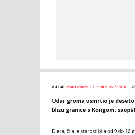
AUTORI
Ivan Pavlović
Georgi Mitev Šantek
IZ
Udar groma usmrtio je deseto
blizu granice s Kongom, saopšti
Djeca, čija je starost bila od 9 do 16