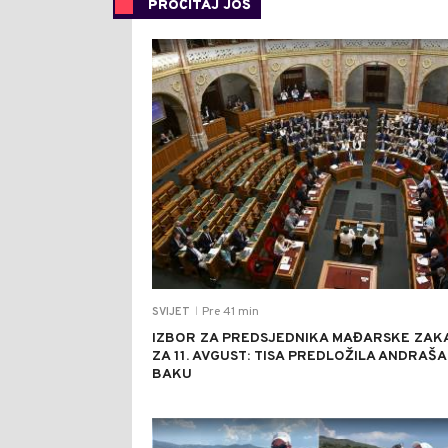
PROČITAJ JOŠ
Pre 41 min
SVIJET
|
IZBOR ZA PREDSJEDNIKA MAĐARSKE ZAK
ZA 11. AVGUST: TISA PREDLOŽILA ANDRAŠA
BAKU