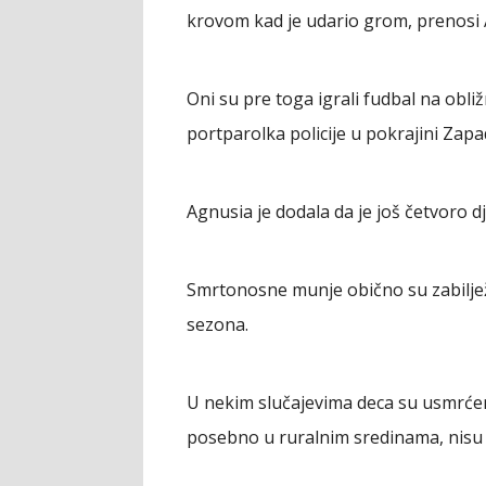
krovom kad je udario grom, prenosi 
Oni su pre toga igrali fudbal na obli
portparolka policije u pokrajini Zapa
Agnusia je dodala da je još četvoro d
Smrtonosne munje obično su zabiljež
sezona.
U nekim slučajevima deca su usmrćen
posebno u ruralnim sredinama, nis