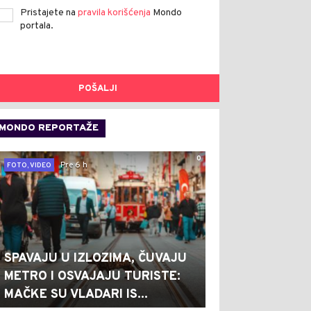
Pristajete na
pravila korišćenja
Mondo
portala.
POŠALJI
MONDO REPORTAŽE
0
Pre 6 h
FOTO, VIDEO
SPAVAJU U IZLOZIMA, ČUVAJU
METRO I OSVAJAJU TURISTE:
MAČKE SU VLADARI IS...