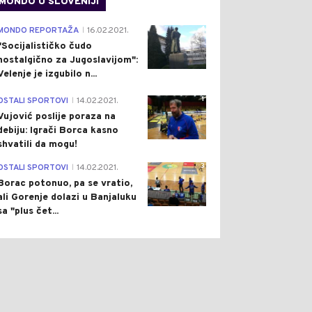
MONDO U SLOVENIJI
0
0
4
MONDO REPORTAŽA
16.02.2021.
|
"Socijalističko čudo
nostalgično za Jugoslavijom":
Velenje je izgubilo n...
1
OSTALI SPORTOVI
14.02.2021.
|
Vujović poslije poraza na
debiju: Igrači Borca kasno
ŠTVO
Pre 1 h
CRNA HRONIKA
Pre 1 h
|
|
shvatili da mogu!
EĆKO JEZERO KRIJE
TRAGEDIJA NA
3
OSTALI SPORTOVI
14.02.2021.
VE NEMANI: PET
POPULARNOM KUPALIŠTU:
|
INA TRAŽIO SAVRŠEN
UTOPIO SE 24-GODIŠNJI
Borac potonuo, pa se vratio,
AC, PA IZVUKAO SOMA
MLADIĆ IZ ZAVIDOVIĆA
ali Gorenje dolazi u Banjaluku
50 KILOGRAMA
sa "plus čet...
TO/VIDEO)