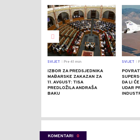
0
SVIJET
Pre 41 min
SVIJET
P
|
|
IZBOR ZA PREDSJEDNIKA
POVRAT
MAĐARSKE ZAKAZAN ZA
SUPERS
11. AVGUST: TISA
DA LI ĆE
PREDLOŽILA ANDRAŠA
UDAR PR
BAKU
INDUST
KOMENTARI
0