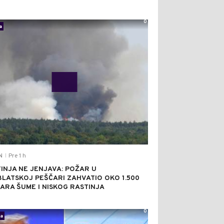
0
a
Pre 1 h
N
|
INJA NE JENJAVA: POŽAR U
BLATSKOJ PEŠČARI ZAHVATIO OKO 1.500
ARA ŠUME I NISKOG RASTINJA
0
ka