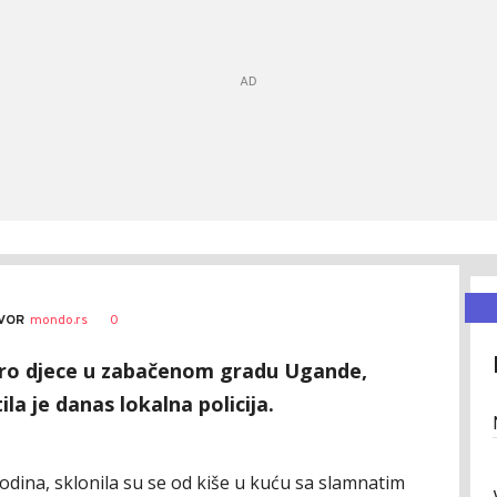
0
VOR
mondo.rs
ro djece u zabačenom gradu Ugande,
la je danas lokalna policija.
 godina, sklonila su se od kiše u kuću sa slamnatim