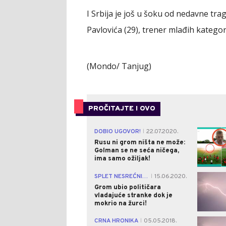
I Srbija je još u šoku od nedavne tra
Pavlovića (29), trener mlađih kategor
(Mondo/ Tanjug)
PROČITAJTE I OVO
DOBIO UGOVOR!
22.07.2020.
|
Rusu ni grom ništa ne može:
Golman se ne seća ničega,
ima samo ožiljak!
SPLET NESREĆNIH OKOLNOSTI!
15.06.2020.
|
Grom ubio političara
vladajuće stranke dok je
mokrio na žurci!
CRNA HRONIKA
05.05.2018.
|