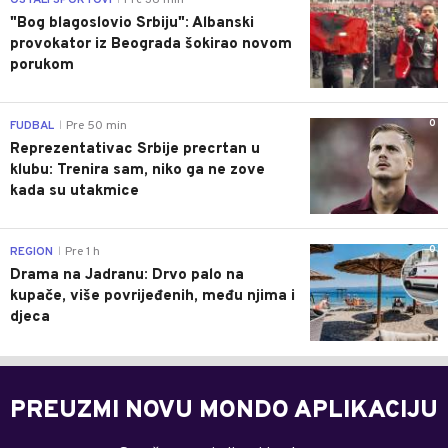
"Bog blagoslovio Srbiju": Albanski
provokator iz Beograda šokirao novom
porukom
0
FUDBAL
Pre 50 min
|
Reprezentativac Srbije precrtan u
klubu: Trenira sam, niko ga ne zove
kada su utakmice
0
REGION
Pre 1 h
|
Drama na Jadranu: Drvo palo na
kupače, više povrijeđenih, među njima i
djeca
PREUZMI NOVU MONDO APLIKACIJU