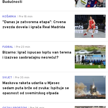
Budućnosti
0
KOŠARKA
Pre 18 min
|
"Danas je zatvorena etapa": Crvena
zvezda dovela i igrača Real Madrida
0
FUDBAL
Pre 23 min
|
Bizarno: Igrač ispucao loptu van terena
i izazvao saobraćajnu nesreću!?
0
SVIJET
Pre 35 min
|
Maskova raketa udarila u Mjesec
sedam puta brže od zvuka: Ispituje se
opasnost od svemirskog otpada
0
OSTALI SPORTOVI
Pre 36 min
|