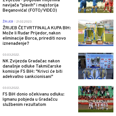
Zvijezdu - pogodak miljenika
navijača "plavih" i majstorija
Beganovića! (FOTO/VIDEO)
1
ŽRIJEB
21.02.2023.
|
ŽRIJEB ČETVRTFINALA KUPA BIH:
Može li Rudar Prijedor, nakon
eliminacije Borca, prirediti novo
iznenađenje?
0
03.03.2022.
NK Zvijezda Gradačac nakon
današnje odluke Takmičarske
komisije FS BiH: "Krivci će biti
adekvatno sankcionisani"
0
03.03.2022.
FS BiH donio očekivanu odluku:
Igmanu pobjeda u Gradačcu
službenim rezultatom