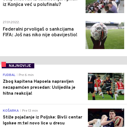
iz Konjica već u polufinalu?
0
27.01.2022.
Federalni prvoligaš o sankcijama
FIFA: Još nas niko nije obavijestio!
NAJNOVIJE
0
FUDBAL
Pre 6 min
|
Zbog kapitena Hapoela napravljen
nezapamćen presedan: Uslijedila je
hitna reakcija!
0
KOŠARKA
Pre 13 min
|
Stiže pojačanje iz Poljske: Bivši centar
Igokee m:tel novo lice u dresu