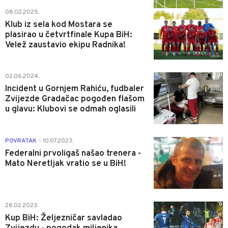
0
08.02.2025.
Klub iz sela kod Mostara se
plasirao u četvrtfinale Kupa BiH:
Velež zaustavio ekipu Radnika!
0
02.06.2024.
Incident u Gornjem Rahiću, fudbaler
Zvijezde Gradačac pogođen flašom
u glavu: Klubovi se odmah oglasili
0
POVRATAK
10.07.2023.
|
Federalni prvoligaš našao trenera -
Mato Neretljak vratio se u BiH!
0
28.02.2023.
Kup BiH: Željezničar savladao