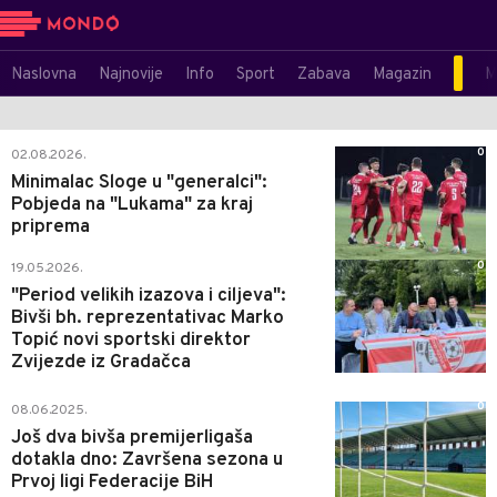
Naslovna
Najnovije
Info
Sport
Zabava
Magazin
M
0
02.08.2026.
Minimalac Sloge u "generalci":
Pobjeda na "Lukama" za kraj
priprema
0
19.05.2026.
"Period velikih izazova i ciljeva":
Bivši bh. reprezentativac Marko
Topić novi sportski direktor
Zvijezde iz Gradačca
0
08.06.2025.
Još dva bivša premijerligaša
dotakla dno: Završena sezona u
Prvoj ligi Federacije BiH