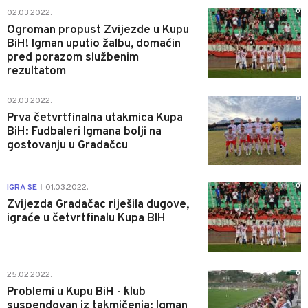
0
02.03.2022.
Ogroman propust Zvijezde u Kupu
BiH! Igman uputio žalbu, domaćin
pred porazom službenim
rezultatom
0
02.03.2022.
Prva četvrtfinalna utakmica Kupa
BiH: Fudbaleri Igmana bolji na
gostovanju u Gradačcu
0
IGRA SE
01.03.2022.
|
Zvijezda Gradačac riješila dugove,
igraće u četvrtfinalu Kupa BIH
0
25.02.2022.
Problemi u Kupu BiH - klub
suspendovan iz takmičenja: Igman