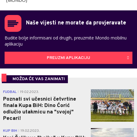
(MONDO)
Naše vijesti ne morate da provjeravate
Budite bolje informisani od drugih, preuzmite Mondo mobilnu
aplikaciju
PREUZMI APLIKACIJU
MOŽDA ĆE VAS ZANIMATI
0
FUDBAL
19.02.2023.
|
Poznati svi učesnici četvrtine
finala Kupa BiH: Dino Ćorić
odlučio utakmicu na "svojoj"
Pecari!
0
KUP BIH
19.02.2023.
|