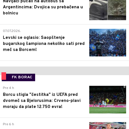
Navijači pucali na autobus sa
Argentincima: Dvojica su prebačena u
bolnicu
1
07.07.2026.
Levski se oglasio: Saopštenje
bugarskog šampiona nekoliko sati pred
meč sa Borcem!
FK BORAC
0
Pre 4 h
Borcu stigla "čestitka" iz UEFA pred
dvomeč sa Bjelorusima: Crveno-plavi
moraju da plate 12.750 evra!
0
Pre 6 h