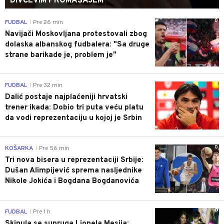
DIVČEVIM PROMAŠAJEM
0
FUDBAL
Pre 26 min
|
Navijači Moskovljana protestovali zbog
dolaska albanskog fudbalera: "Sa druge
strane barikade je, problem je"
0
FUDBAL
Pre 32 min
|
Dalić postaje najplaćeniji hrvatski
trener ikada: Dobio tri puta veću platu
da vodi reprezentaciju u kojoj je Srbin
0
KOŠARKA
Pre 56 min
|
Tri nova bisera u reprezentaciji Srbije:
Dušan Alimpijević sprema nasljednike
Nikole Jokića i Bogdana Bogdanovića
0
FUDBAL
Pre 1 h
|
Skinula se supruga Lionela Mesija: