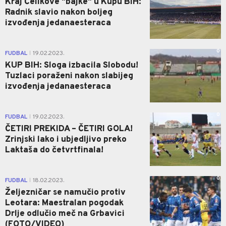
Kraj Čelikove "bajke" u Kupu BiH:
Radnik slavio nakon boljeg
izvođenja jedanaesteraca
0
FUDBAL
19.02.2023.
|
KUP BIH: Sloga izbacila Slobodu!
Tuzlaci poraženi nakon slabijeg
izvođenja jedanaesteraca
0
FUDBAL
19.02.2023.
|
ČETIRI PREKIDA – ČETIRI GOLA!
Zrinjski lako i ubjedljivo preko
Laktaša do četvrtfinala!
0
FUDBAL
18.02.2023.
|
Željezničar se namučio protiv
Leotara: Maestralan pogodak
Drlje odlučio meč na Grbavici
(FOTO/VIDEO)