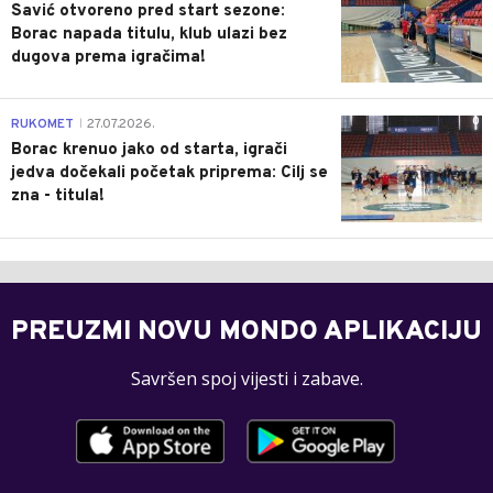
Savić otvoreno pred start sezone:
Borac napada titulu, klub ulazi bez
dugova prema igračima!
0
RUKOMET
27.07.2026.
|
Borac krenuo jako od starta, igrači
jedva dočekali početak priprema: Cilj se
zna - titula!
PREUZMI NOVU MONDO APLIKACIJU
Savršen spoj vijesti i zabave.