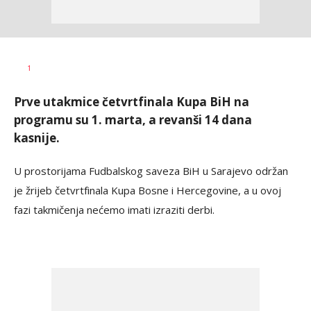
Bojan
AUTOR
1
Jakovljević
Prve utakmice četvrtfinala Kupa BiH na
programu su 1. marta, a revanši 14 dana
kasnije.
U prostorijama Fudbalskog saveza BiH u Sarajevo održan
je žrijeb četvrtfinala Kupa Bosne i Hercegovine, a u ovoj
fazi takmičenja nećemo imati izraziti derbi.