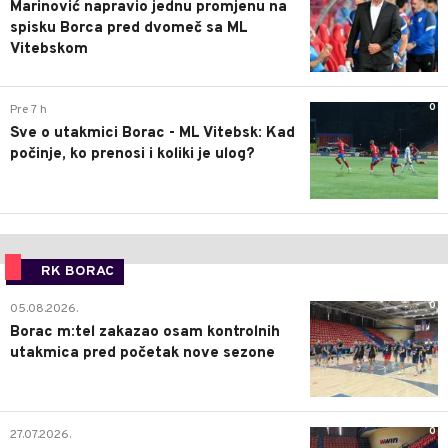
Marinović napravio jednu promjenu na
spisku Borca pred dvomeč sa ML
Vitebskom
0
Pre 7 h
Sve o utakmici Borac - ML Vitebsk: Kad
počinje, ko prenosi i koliki je ulog?
RK BORAC
0
05.08.2026.
Borac m:tel zakazao osam kontrolnih
utakmica pred početak nove sezone
0
27.07.2026.