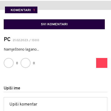
KOMENTARI
1
SVI KOMENTARI
РС
21.02.2023. / 13:00
Namješteno lagano...
0
0
Upiši ime