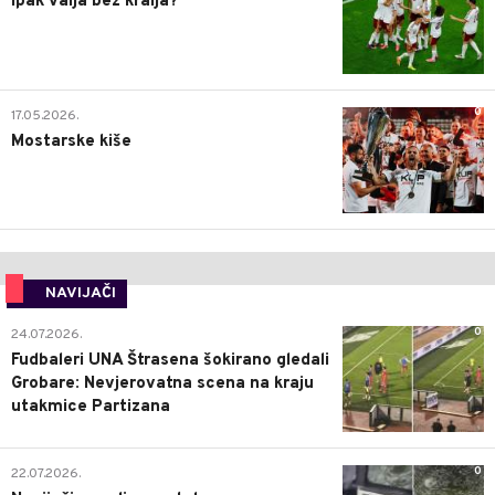
Ipak valja bez kralja?
0
17.05.2026.
Mostarske kiše
NAVIJAČI
0
24.07.2026.
Fudbaleri UNA Štrasena šokirano gledali
Grobare: Nevjerovatna scena na kraju
utakmice Partizana
0
22.07.2026.