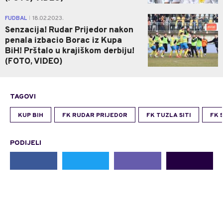
3
FUDBAL
18.02.2023.
|
Senzacija! Rudar Prijedor nakon
penala izbacio Borac iz Kupa
BiH! Prštalo u krajiškom derbiju!
(FOTO, VIDEO)
TAGOVI
KUP BIH
FK RUDAR PRIJEDOR
FK TUZLA SITI
FK 
PODIJELI