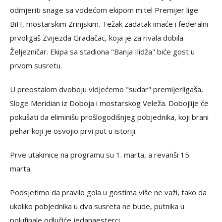
odmjeriti snage sa vodećom ekipom m:tel Premijer lige
BiH, mostarskim Zrinjskim. Težak zadatak imaće i federalni
prvoligaš Zvijezda Gradačac, koja je za rivala dobila
Željezničar. Ekipa sa stadiona "Banja Ilidža" biće gost u
prvom susretu.
U preostalom dvoboju vidjećemo "sudar" premijerligaša,
Sloge Meridian iz Doboja i mostarskog Veleža. Dobojlije će
pokušati da eliminišu prošlogodišnjeg pobjednika, koji brani
pehar koji je osvojio prvi put u istoriji.
Prve utakmice na programu su 1. marta, a revanši 15.
marta.
Podsjetimo da pravilo gola u gostima više ne važi, tako da
ukoliko pobjednika u dva susreta ne bude, putnika u
polufinale odlučiće jedanaesterci.