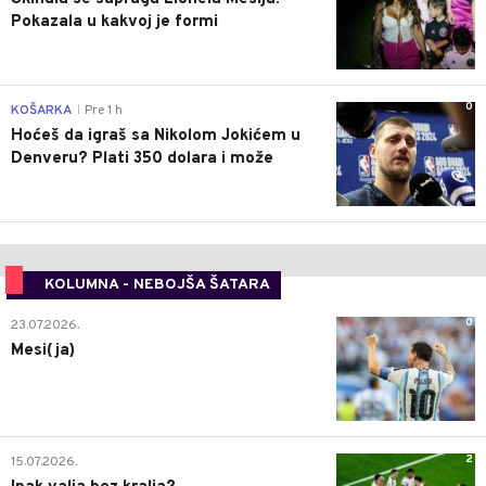
Pokazala u kakvoj je formi
0
KOŠARKA
Pre 1 h
|
Hoćeš da igraš sa Nikolom Jokićem u
Denveru? Plati 350 dolara i može
KOLUMNA - NEBOJŠA ŠATARA
0
23.07.2026.
Mesi(ja)
2
15.07.2026.