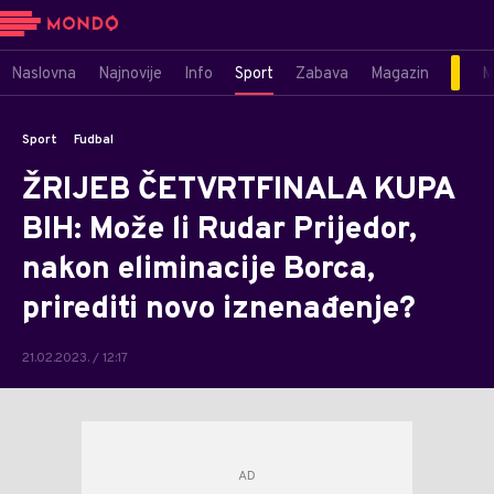
Naslovna
Najnovije
Info
Sport
Zabava
Magazin
M
Sport
Fudbal
ŽRIJEB ČETVRTFINALA KUPA
BIH: Može li Rudar Prijedor,
nakon eliminacije Borca,
prirediti novo iznenađenje?
21.02.2023. / 12:17