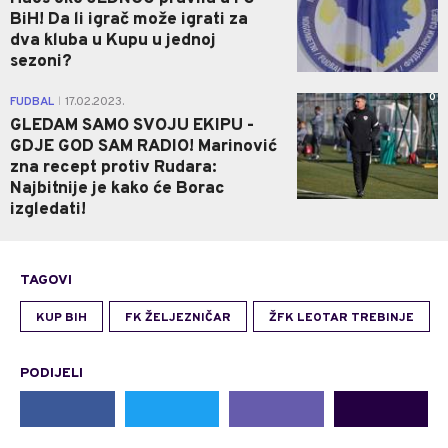
BiH! Da li igrač može igrati za
dva kluba u Kupu u jednoj
sezoni?
0
FUDBAL
17.02.2023.
|
GLEDAM SAMO SVOJU EKIPU -
GDJE GOD SAM RADIO! Marinović
zna recept protiv Rudara:
Najbitnije je kako će Borac
izgledati!
TAGOVI
KUP BIH
FK ŽELJEZNIČAR
ŽFK LEOTAR TREBINJE
PODIJELI