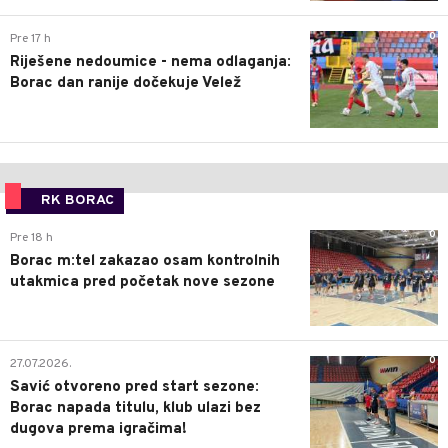
0
Pre 17 h
Riješene nedoumice - nema odlaganja:
Borac dan ranije dočekuje Velež
RK BORAC
0
Pre 18 h
Borac m:tel zakazao osam kontrolnih
utakmica pred početak nove sezone
0
27.07.2026.
Savić otvoreno pred start sezone:
Borac napada titulu, klub ulazi bez
dugova prema igračima!