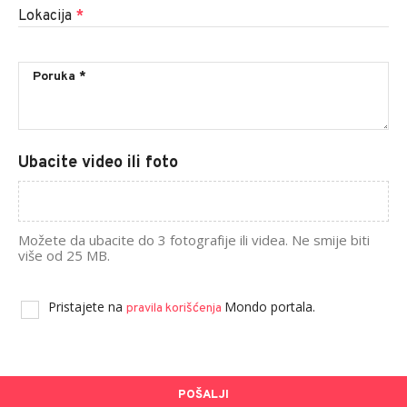
Lokacija
*
Ubacite video ili foto
Možete da ubacite do 3 fotografije ili videa. Ne smije biti
više od 25 MB.
Pristajete na
Mondo portala.
pravila korišćenja
POŠALJI