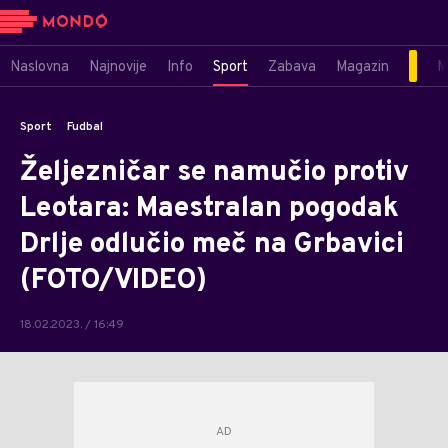
Naslovna
Najnovije
Info
Sport
Zabava
Magazin
M
Sport
Fudbal
Željezničar se namučio protiv
Leotara: Maestralan pogodak
Drlje odlučio meč na Grbavici
(FOTO/VIDEO)
18.02.2023. / 16:49