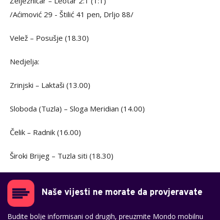
Željezničar – Leotar 2:1 (1:1)
/Aćimović 29 - Štilić 41 pen, Drljo 88/
Velež – Posušje (18.30)
Nedjelja:
Zrinjski – Laktaši (13.00)
Sloboda (Tuzla) – Sloga Meridian (14.00)
Čelik – Radnik (16.00)
Široki Brijeg – Tuzla siti (18.30)
Naše vijesti ne morate da provjeravate
Budite bolje informisani od drugih, preuzmite Mondo mobilnu