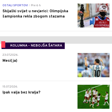
0
OSTALI SPORTOVI
Pre 6 h
|
Skijaški svijet u nevjerici: Olimpijska
šampionka rekla zbogom stazama
KOLUMNA - NEBOJŠA ŠATARA
0
23.07.2026.
Mesi(ja)
2
15.07.2026.
Ipak valja bez kralja?