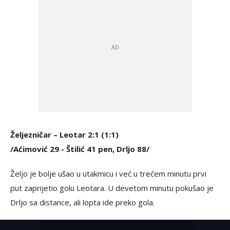
Željezničar – Leotar 2:1 (1:1)
/Aćimović 29 - Štilić 41 pen, Drljo 88/
Željo je bolje ušao u utakmicu i već u trećem minutu prvi
put zaprijetio golu Leotara. U devetom minutu pokušao je
Drljo sa distance, ali lopta ide preko gola.