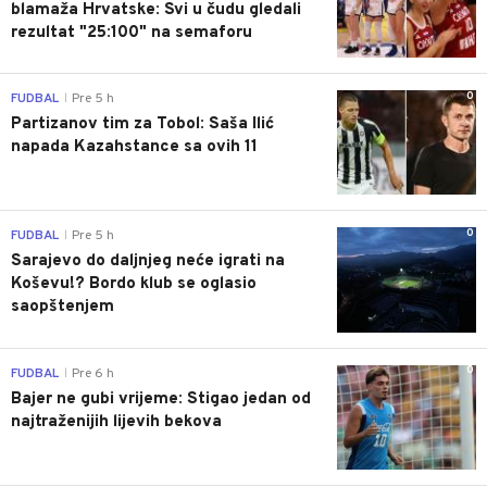
blamaža Hrvatske: Svi u čudu gledali
rezultat "25:100" na semaforu
0
FUDBAL
Pre 5 h
|
Partizanov tim za Tobol: Saša Ilić
napada Kazahstance sa ovih 11
0
FUDBAL
Pre 5 h
|
Sarajevo do daljnjeg neće igrati na
Koševu!? Bordo klub se oglasio
saopštenjem
0
FUDBAL
Pre 6 h
|
Bajer ne gubi vrijeme: Stigao jedan od
najtraženijih lijevih bekova