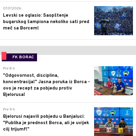
1
07.07.2026.
Levski se oglasio: Saopštenje
bugarskog šampiona nekoliko sati pred
meč sa Borcem!
FK BORAC
0
Pre 8 h
"Odgovornost, disciplina,
koncentracija!" Jasna poruka iz Borca -
ovo je recept za pobjedu protiv
Bjelorusa!
0
Pre 9 h
Bjelorusi najavili pobjedu u Banjaluci:
"Publika je prednost Borca, ali je uvijek
cilj trijumf!"