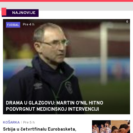
NAJNOVIJE
0
Pre 4 h
FUDBAL
DRAMA U GLAZGOVU: MARTIN O'NIL HITNO
PODVRGNUT MEDICINSKOJ INTERVENCIJI
0
KOŠARKA
Pre 5 h
|
Srbija u četvrtfinalu Eurobasketa,