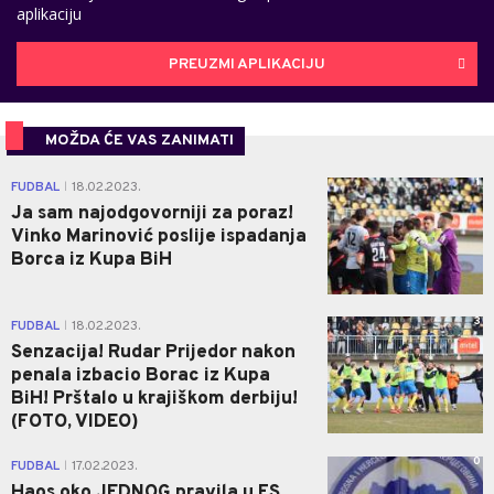
aplikaciju
PREUZMI APLIKACIJU
MOŽDA ĆE VAS ZANIMATI
1
FUDBAL
18.02.2023.
|
Ja sam najodgovorniji za poraz!
Vinko Marinović poslije ispadanja
Borca iz Kupa BiH
3
FUDBAL
18.02.2023.
|
Senzacija! Rudar Prijedor nakon
penala izbacio Borac iz Kupa
BiH! Prštalo u krajiškom derbiju!
(FOTO, VIDEO)
0
FUDBAL
17.02.2023.
|
Haos oko JEDNOG pravila u FS