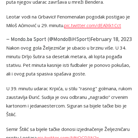
puta njegov udarac završava u mreži Bendera.
Leotar vodi na Grbavici! Fenomenalan pogodak postigao je
Miloš Aćimović u 29. minutu.
pic.twitter.com/dEAlXk1Cct
February 18, 2023
— Mondo.ba Sport (@MondoBiHSport)
Nakon ovog gola Željezničar je ubacio u brzinu više. U 34.
minutu Drljo šutira sa desetak metara, ali lopta pogađa
stativu. Pet minuta kasnije isti fudbaler je ponovo pokušao,
ali i ovog puta spasiva spašava goste.
U 39. minutu udarac Krpića, u stilu "rasnog" golmana, rukom
zaustavlja Đurić. Sudija je ovu odbranu „nagradio“ crvenim
kartonom i jedanaestercom. Siguran sa bijele tačke bio je
Štilić.
Semir Štilić sa bijele tačke donosi izjednačenje Željezničaru
protiv Leotara.
pic.twitter.com/MtiQCD3N2x