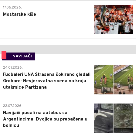
0
17.05.2026.
Mostarske kiše
NAVIJAČI
0
24.07.2026.
Fudbaleri UNA Štrasena šokirano gledali
Grobare: Nevjerovatna scena na kraju
utakmice Partizana
0
22.07.2026.
Navijači pucali na autobus sa
Argentincima: Dvojica su prebačena u
bolnicu