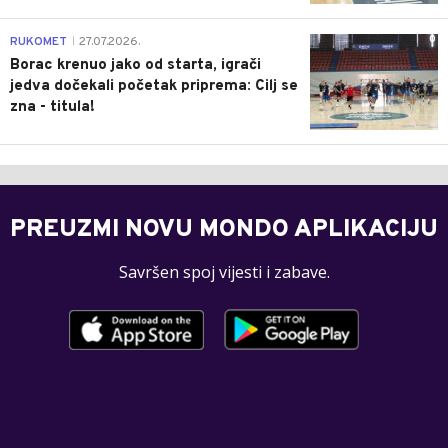
0
RUKOMET
27.07.2026.
|
Borac krenuo jako od starta, igrači
jedva dočekali početak priprema: Cilj se
zna - titula!
PREUZMI NOVU MONDO APLIKACIJU
Savršen spoj vijesti i zabave.