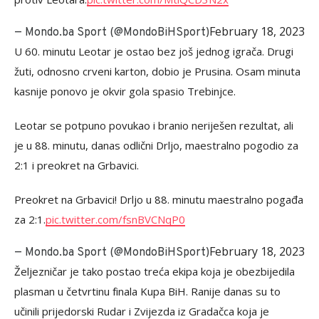
February 18, 2023
— Mondo.ba Sport (@MondoBiHSport)
U 60. minutu Leotar je ostao bez još jednog igrača. Drugi
žuti, odnosno crveni karton, dobio je Prusina. Osam minuta
kasnije ponovo je okvir gola spasio Trebinjce.
Leotar se potpuno povukao i branio neriješen rezultat, ali
je u 88. minutu, danas odlični Drljo, maestralno pogodio za
2:1 i preokret na Grbavici.
Preokret na Grbavici! Drljo u 88. minutu maestralno pogađa
za 2:1.
pic.twitter.com/fsnBVCNqP0
February 18, 2023
— Mondo.ba Sport (@MondoBiHSport)
Željezničar je tako postao treća ekipa koja je obezbijedila
plasman u četvrtinu finala Kupa BiH. Ranije danas su to
učinili prijedorski Rudar i Zvijezda iz Gradačca koja je