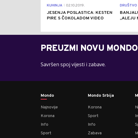
KUHINJA
02.10.2019.
DRUŠTVO
|
JESENJA POSLASTICA: KESTEN
BANJAL
PIRE S ČOKOLADOM VIDEO
„ALEJU
PREUZMI NOVU MONDO
Savršen spoj vijesti i zabave.
Mondo
Mondo Srbija
M
Najnovije
Korona
N
Korona
Sport
I
Info
Info
S
Sport
Zabava
M