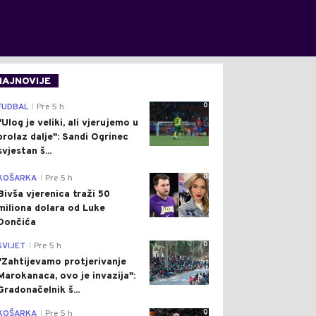
NAJNOVIJE
0
FUDBAL
Pre 5 h
|
"Ulog je veliki, ali vjerujemo u
prolaz dalje": Sandi Ogrinec
svjestan š...
0
KOŠARKA
Pre 5 h
|
Bivša vjerenica traži 50
miliona dolara od Luke
Dončića
0
SVIJET
Pre 5 h
|
"Zahtijevamo protjerivanje
Marokanaca, ovo je invazija":
Gradonačelnik š...
0
KOŠARKA
Pre 5 h
|