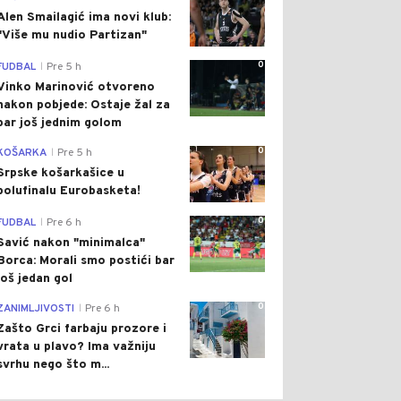
Alen Smailagić ima novi klub:
"Više mu nudio Partizan"
0
FUDBAL
Pre 5 h
|
Vinko Marinović otvoreno
nakon pobjede: Ostaje žal za
bar još jednim golom
0
KOŠARKA
Pre 5 h
|
Srpske košarkašice u
polufinalu Eurobasketa!
0
FUDBAL
Pre 6 h
|
Savić nakon "minimalca"
Borca: Morali smo postići bar
još jedan gol
0
ZANIMLJIVOSTI
Pre 6 h
|
Zašto Grci farbaju prozore i
vrata u plavo? Ima važniju
svrhu nego što m...