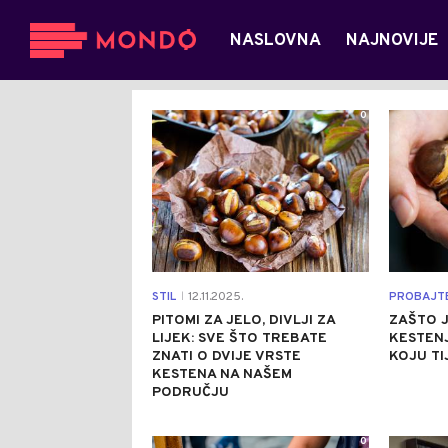
NASLOVNA
NAJNOVIJE
0
STIL
12.11.2025.
PROBAJT
|
PITOMI ZA JELO, DIVLJI ZA
ZAŠTO J
LIJEK: SVE ŠTO TREBATE
KESTEN
ZNATI O DVIJE VRSTE
KOJU T
KESTENA NA NAŠEM
PODRUČJU
0