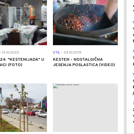
15.10.2022.
STIL
05.10.2019.
|
|
24. "KESTENIJADA" U
KESTEN - NOSTALGIČNA
ICI (FOTO)
JESENJA POSLASTICA (VIDEO)
1
0