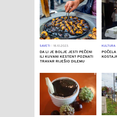
SAVETI
18.10.2023.
KULTURA
|
DA LI JE BOLJE JESTI PEČENI
POČELA 
ILI KUVANI KESTEN? POZNATI
KOSTAJN
TRAVAR RIJEŠIO DILEMU
0