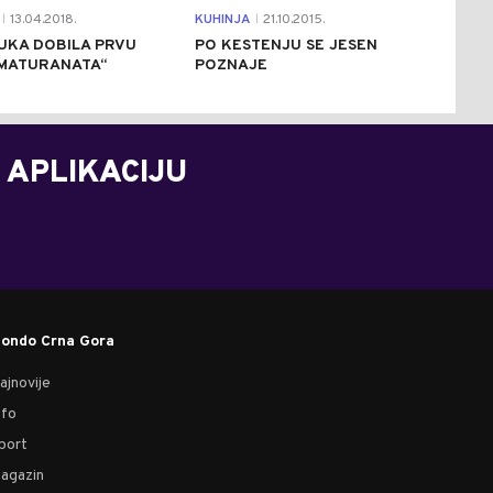
13.04.2018.
KUHINJA
21.10.2015.
|
|
UKA DOBILA PRVU
PO KESTENJU SE JESEN
 MATURANATA“
POZNAJE
 APLIKACIJU
ondo Crna Gora
ajnovije
nfo
port
agazin