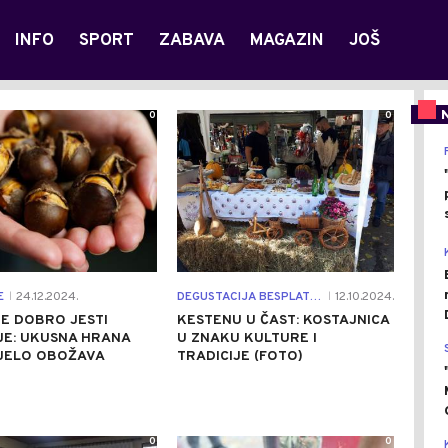
INFO
SPORT
ZABAVA
MAGAZIN
JOŠ
0
0
E
24.12.2024.
DEGUSTACIJA BESPLATNA
12.10.2024.
|
|
E DOBRO JESTI
KESTENU U ČAST: KOSTAJNICA
JE: UKUSNA HRANA
U ZNAKU KULTURE I
IJELO OBOŽAVA
TRADICIJE (FOTO)
0
0