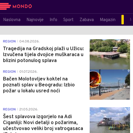
Naslovna
Najnovije
Info
Sport
Zabava
Magazin
M
0
REGION
04.08.2026.
|
Tragedija na Gradskoj plaži u Užicu:
Izvučena tijela dvojice muškaraca u
blizini potonulog splava
0
REGION
01.07.2026.
|
Bačen Molotovljev koktel na
poznati splav u Beogradu: Izbio
požar u lokalu usred noći
0
REGION
21.05.2026.
|
Šest splavova izgorjelo na Adi
Ciganliji: Novi detalji o požarima,
učestvovao veliki broj vatrogasaca