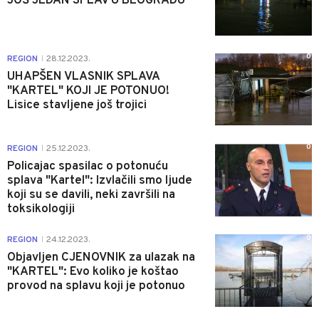
JOŠ JEDAN SPLAV U BEOGRADU
0
REGION
28.12.2023.
|
UHAPŠEN VLASNIK SPLAVA
"KARTEL" KOJI JE POTONUO!
Lisice stavljene još trojici
0
REGION
25.12.2023.
|
Policajac spasilac o potonuću
splava "Kartel": Izvlačili smo ljude
koji su se davili, neki završili na
toksikologiji
0
REGION
24.12.2023.
|
Objavljen CJENOVNIK za ulazak na
"KARTEL": Evo koliko je koštao
provod na splavu koji je potonuo