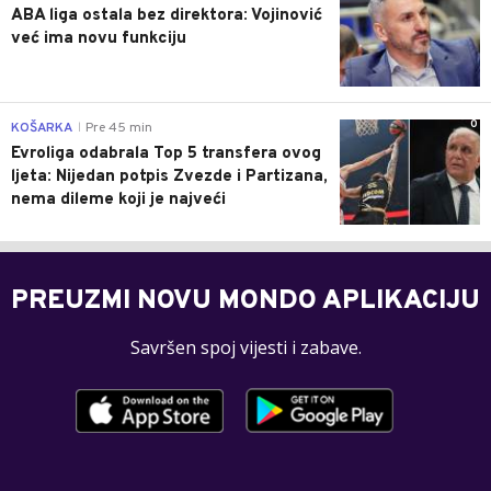
ABA liga ostala bez direktora: Vojinović
već ima novu funkciju
0
KOŠARKA
Pre 45 min
|
Evroliga odabrala Top 5 transfera ovog
ljeta: Nijedan potpis Zvezde i Partizana,
nema dileme koji je najveći
PREUZMI NOVU MONDO APLIKACIJU
Savršen spoj vijesti i zabave.