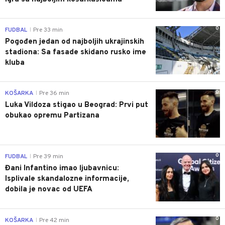
0
FUDBAL
Pre 33 min
|
Pogođen jedan od najboljih ukrajinskih
stadiona: Sa fasade skidano rusko ime
kluba
0
KOŠARKA
Pre 36 min
|
Luka Vildoza stigao u Beograd: Prvi put
obukao opremu Partizana
0
FUDBAL
Pre 39 min
|
Đani Infantino imao ljubavnicu:
Isplivale skandalozne informacije,
dobila je novac od UEFA
0
KOŠARKA
Pre 42 min
|