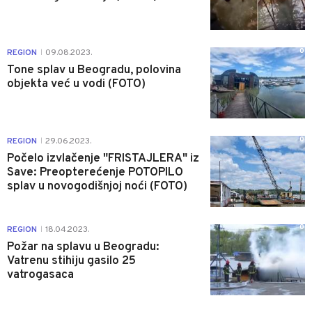
0
REGION
09.08.2023.
|
Tone splav u Beogradu, polovina
objekta već u vodi (FOTO)
0
REGION
29.06.2023.
|
Počelo izvlačenje "FRISTAJLERA" iz
Save: Preopterećenje POTOPILO
splav u novogodišnjoj noći (FOTO)
0
REGION
18.04.2023.
|
Požar na splavu u Beogradu:
Vatrenu stihiju gasilo 25
vatrogasaca