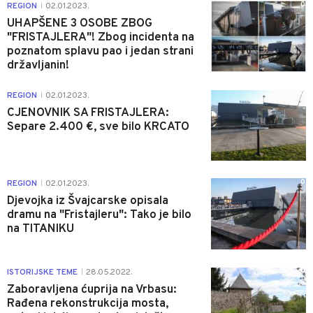
0
REGION
02.01.2023.
|
UHAPŠENE 3 OSOBE ZBOG
"FRISTAJLERA"! Zbog incidenta na
poznatom splavu pao i jedan strani
državljanin!
0
REGION
02.01.2023.
|
CJENOVNIK SA FRISTAJLERA:
Separe 2.400 €, sve bilo KRCATO
0
REGION
02.01.2023.
|
Djevojka iz Švajcarske opisala
dramu na "Fristajleru": Tako je bilo
na TITANIKU
0
ISTORIJSKE TEME
28.05.2022.
|
Zaboravljena ćuprija na Vrbasu:
Rađena rekonstrukcija mosta,