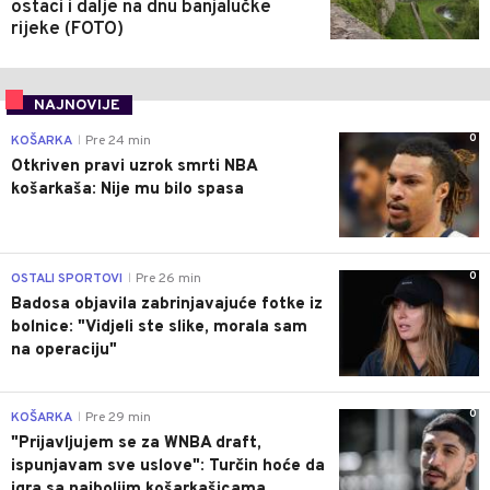
ostaci i dalje na dnu banjalučke
rijeke (FOTO)
NAJNOVIJE
0
KOŠARKA
Pre 24 min
|
Otkriven pravi uzrok smrti NBA
košarkaša: Nije mu bilo spasa
0
OSTALI SPORTOVI
Pre 26 min
|
Badosa objavila zabrinjavajuće fotke iz
bolnice: "Vidjeli ste slike, morala sam
na operaciju"
0
KOŠARKA
Pre 29 min
|
"Prijavljujem se za WNBA draft,
ispunjavam sve uslove": Turčin hoće da
igra sa najboljim košarkašicama