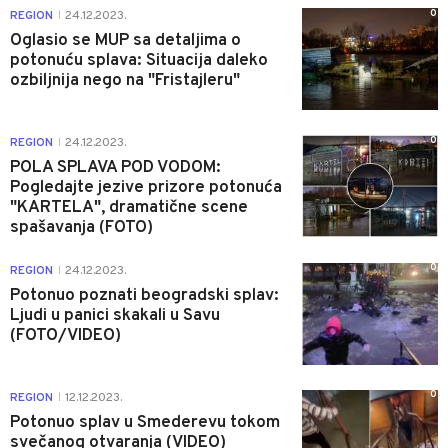
0
REGION
24.12.2023.
|
Oglasio se MUP sa detaljima o
potonuću splava: Situacija daleko
ozbiljnija nego na "Fristajleru"
0
REGION
24.12.2023.
|
POLA SPLAVA POD VODOM:
Pogledajte jezive prizore potonuća
"KARTELA", dramatične scene
spašavanja (FOTO)
0
REGION
24.12.2023.
|
Potonuo poznati beogradski splav:
Ljudi u panici skakali u Savu
(FOTO/VIDEO)
0
REGION
12.12.2023.
|
Potonuo splav u Smederevu tokom
svečanog otvaranja (VIDEO)