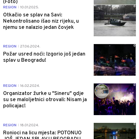
(Foto)
0
REGION
10.01.2025.
|
Otkačio se splav na Savi:
Nekontrolisano išao niz rijeku, u
njemu se nalazio jedan čovjek
0
REGION
27.06.2024.
|
Požar usred noći: Izgorio još jedan
splav u Beogradu!
0
REGION
16.02.2024.
|
Organizator žurke u "Sineru" gdje
su se maloljetnici otrovali: Nisam ja
policajac!
0
REGION
18.01.2024.
|
Ronioci na licu mjesta: POTONUO