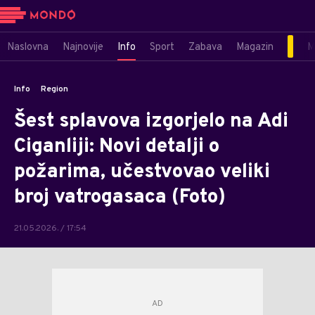
Naslovna
Najnovije
Info
Sport
Zabava
Magazin
M
Info
Region
Šest splavova izgorjelo na Adi
Ciganliji: Novi detalji o
požarima, učestvovao veliki
broj vatrogasaca (Foto)
21.05.2026. / 17:54