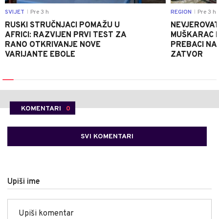
SVIJET
Pre 3 h
REGION
Pre 3 h
|
|
RUSKI STRUČNJACI POMAŽU U
NEVJEROVATA
AFRICI: RAZVIJEN PRVI TEST ZA
MUŠKARAC H
RANO OTKRIVANJE NOVE
PREBACI NA
VARIJANTE EBOLE
ZATVOR
KOMENTARI
0
SVI KOMENTARI
Upiši ime