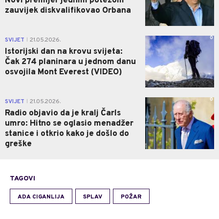
Novi premijer jednim potezom
zauvijek diskvalifikovao Orbana
0
SVIJET
21.05.2026.
|
Istorijski dan na krovu svijeta:
Čak 274 planinara u jednom danu
osvojila Mont Everest (VIDEO)
0
SVIJET
21.05.2026.
|
Radio objavio da je kralj Čarls
umro: Hitno se oglasio menadžer
stanice i otkrio kako je došlo do
greške
TAGOVI
ADA CIGANLIJA
SPLAV
POŽAR