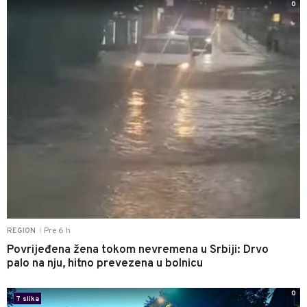
0
Pre 6 h
REGION
|
Povrijeđena žena tokom nevremena u Srbiji: Drvo
palo na nju, hitno prevezena u bolnicu
0
7 slika