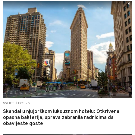
0
Pre 5 h
SVIJET
|
Skandal u njujorškom luksuznom hotelu: Otkrivena
opasna bakterija, uprava zabranila radnicima da
obavijeste goste