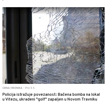
0
Pre 5 h
CRNA HRONIKA
|
Policija istražuje povezanost: Bačena bomba na lokal
u Vitezu, ukradeni "golf" zapaljen u Novom Travniku