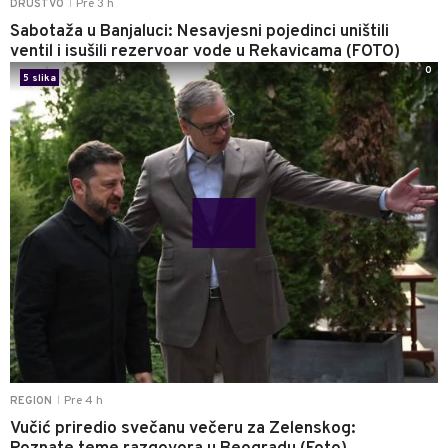
Pre 3 h
DRUŠTVO
|
Sabotaža u Banjaluci: Nesavjesni pojedinci uništili
ventil i isušili rezervoar vode u Rekavicama (FOTO)
0
5 slika
Pre 4 h
REGION
|
Vučić priredio svečanu večeru za Zelenskog: