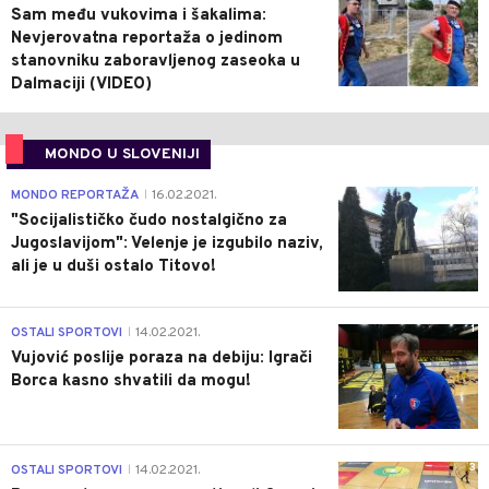
Sam među vukovima i šakalima:
Nevjerovatna reportaža o jedinom
stanovniku zaboravljenog zaseoka u
Dalmaciji (VIDEO)
MONDO U SLOVENIJI
4
MONDO REPORTAŽA
16.02.2021.
|
"Socijalističko čudo nostalgično za
Jugoslavijom": Velenje je izgubilo naziv,
ali je u duši ostalo Titovo!
1
OSTALI SPORTOVI
14.02.2021.
|
Vujović poslije poraza na debiju: Igrači
Borca kasno shvatili da mogu!
3
OSTALI SPORTOVI
14.02.2021.
|