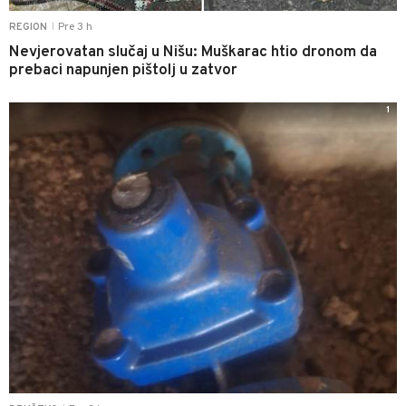
Pre 3 h
REGION
|
Nevjerovatan slučaj u Nišu: Muškarac htio dronom da
prebaci napunjen pištolj u zatvor
1