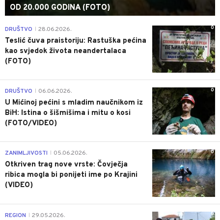
OD 20.000 GODINA (FOTO)
0
DRUŠTVO
28.06.2026.
|
Teslić čuva praistoriju: Rastuška pećina
kao svjedok života neandertalaca
(FOTO)
0
DRUŠTVO
06.06.2026.
|
U Mićinoj pećini s mladim naučnikom iz
BiH: Istina o šišmišima i mitu o kosi
(FOTO/VIDEO)
0
ZANIMLJIVOSTI
05.06.2026.
|
Otkriven trag nove vrste: Čovječja
ribica mogla bi ponijeti ime po Krajini
(VIDEO)
0
REGION
29.05.2026.
|