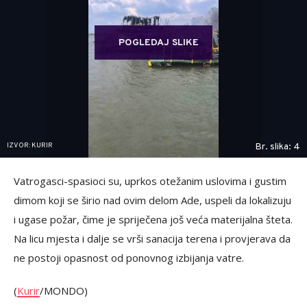
POGLEDAJ SLIKE
IZVOR: KURIR
Br. slika: 4
Vatrogasci-spasioci su, uprkos otežanim uslovima i gustim
dimom koji se širio nad ovim delom Ade, uspeli da lokalizuju
i ugase požar, čime je spriječena još veća materijalna šteta.
Na licu mjesta i dalje se vrši sanacija terena i provjerava da
ne postoji opasnost od ponovnog izbijanja vatre.
(
Kurir
/MONDO)