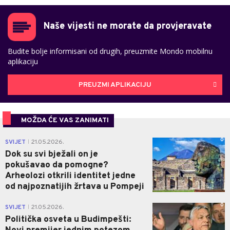
Naše vijesti ne morate da provjeravate
Budite bolje informisani od drugih, preuzmite Mondo mobilnu
aplikaciju
PREUZMI APLIKACIJU
MOŽDA ĆE VAS ZANIMATI
0
SVIJET
21.05.2026.
|
Dok su svi bježali on je
pokušavao da pomogne?
Arheolozi otkrili identitet jedne
od najpoznatijih žrtava u Pompeji
0
SVIJET
21.05.2026.
|
Politička osveta u Budimpešti: