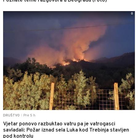
Poznate teme razgovora u Beogradu (Foto)
0
Pre 5 h
DRUŠTVO
|
Vjetar ponovo razbuktao vatru pa je vatrogasci
savladali: Požar iznad sela Luka kod Trebinja stavljen
pod kontrolu