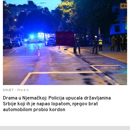
Pre 6 h
SVIJET
|
Drama u Njemačkoj: Policija upucala državljanina
Srbije koji ih je napao lopatom, njegov brat
automobilom probio kordon