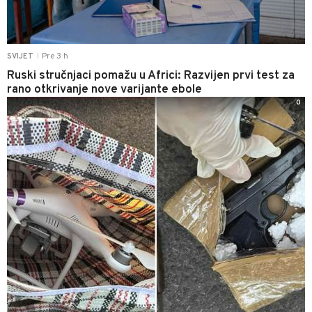
Pre 3 h
SVIJET
|
Ruski stručnjaci pomažu u Africi: Razvijen prvi test za
rano otkrivanje nove varijante ebole
0