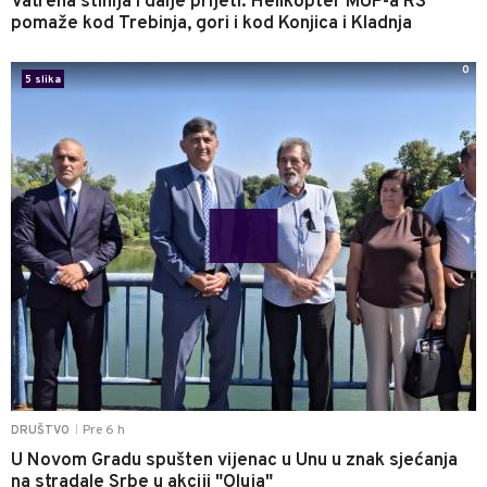
Vatrena stihija i dalje prijeti: Helikopter MUP-a RS
pomaže kod Trebinja, gori i kod Konjica i Kladnja
0
5 slika
Pre 6 h
DRUŠTVO
|
U Novom Gradu spušten vijenac u Unu u znak sjećanja
na stradale Srbe u akciji "Oluja"