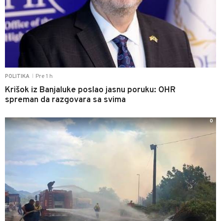
Pre 1 h
POLITIKA
|
Krišok iz Banjaluke poslao jasnu poruku: OHR
spreman da razgovara sa svima
0