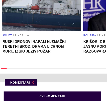
SVIJET
Pre 32 min
POLITIKA
Pre 1 
|
|
RUSKI DRONOVI NAPALI NJEMAČKI
KRIŠOK IZ 
TERETNI BROD: DRAMA U CRNOM
JASNU PORU
MORU, IZBIO JEZIV POŽAR
RAZGOVARA 
KOMENTARI
0
SVI KOMENTARI