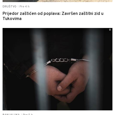
Pre 4 h
DRUŠTVO
|
Prijedor zaštićen od poplava: Završen zaštitni zid u
Tukovima
0
Pre 5 h
BANJALUKA
|