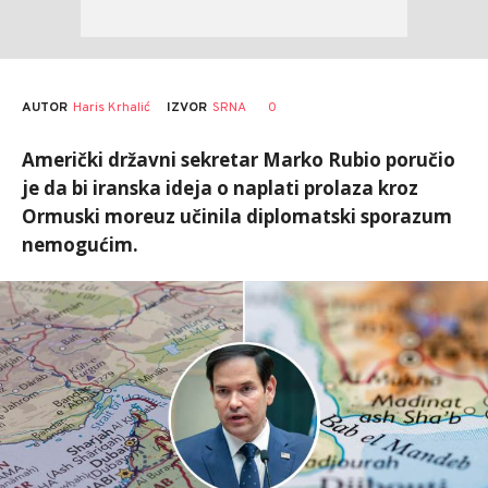
AUTOR
Haris Krhalić
0
IZVOR
SRNA
Američki državni sekretar Marko Rubio poručio
je da bi iranska ideja o naplati prolaza kroz
Ormuski moreuz učinila diplomatski sporazum
nemogućim.