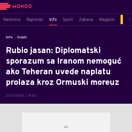
Naslovna
Najnovije
Info
Sport
Zabava
Magazin
M
Info
Svijet
Rubio jasan: Diplomatski
sporazum sa Iranom nemoguć
ako Teheran uvede naplatu
prolaza kroz Ormuski moreuz
21.05.2026. / 18:20