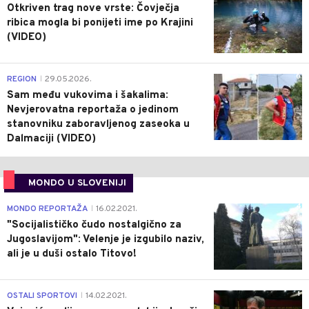
Otkriven trag nove vrste: Čovječja
ribica mogla bi ponijeti ime po Krajini
(VIDEO)
0
REGION
29.05.2026.
|
Sam među vukovima i šakalima:
Nevjerovatna reportaža o jedinom
stanovniku zaboravljenog zaseoka u
Dalmaciji (VIDEO)
MONDO U SLOVENIJI
4
MONDO REPORTAŽA
16.02.2021.
|
"Socijalističko čudo nostalgično za
Jugoslavijom": Velenje je izgubilo naziv,
ali je u duši ostalo Titovo!
1
OSTALI SPORTOVI
14.02.2021.
|