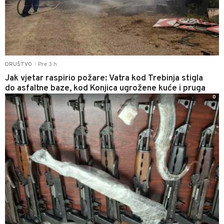
Pre 3 h
DRUŠTVO
|
Jak vjetar raspirio požare: Vatra kod Trebinja stigla
do asfaltne baze, kod Konjica ugrožene kuće i pruga
0