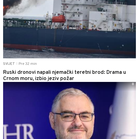
Pre 32 min
SVIJET
|
Ruski dronovi napali njemački teretni brod: Drama u
Crnom moru, izbio jeziv požar
0