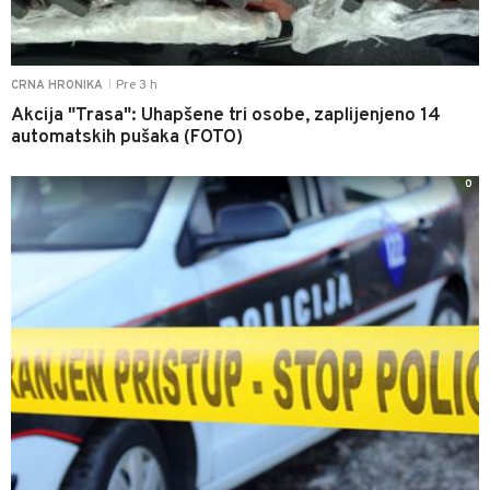
Pre 3 h
CRNA HRONIKA
|
Akcija "Trasa": Uhapšene tri osobe, zaplijenjeno 14
automatskih pušaka (FOTO)
0