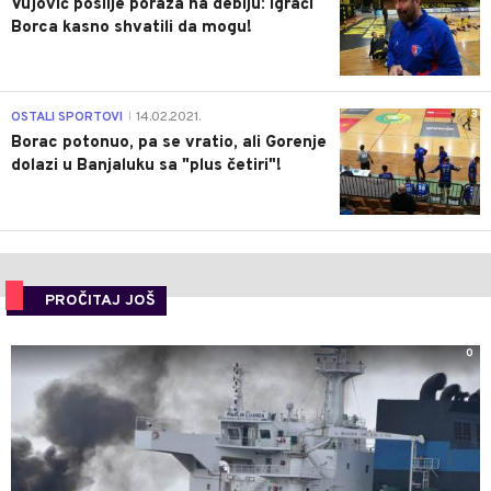
Vujović poslije poraza na debiju: Igrači
Borca kasno shvatili da mogu!
3
OSTALI SPORTOVI
14.02.2021.
|
Borac potonuo, pa se vratio, ali Gorenje
dolazi u Banjaluku sa "plus četiri"!
PROČITAJ JOŠ
0