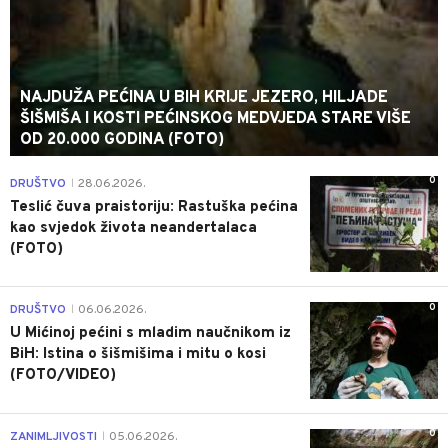
NAJDUŽA PEĆINA U BIH KRIJE JEZERO, HILJADE
ŠIŠMIŠA I KOSTI PEĆINSKOG MEDVJEDA STARE VIŠE
OD 20.000 GODINA (FOTO)
0
DRUŠTVO
28.06.2026.
|
Teslić čuva praistoriju: Rastuška pećina
kao svjedok života neandertalaca
(FOTO)
0
DRUŠTVO
06.06.2026.
|
U Mićinoj pećini s mladim naučnikom iz
BiH: Istina o šišmišima i mitu o kosi
(FOTO/VIDEO)
0
ZANIMLJIVOSTI
05.06.2026.
|