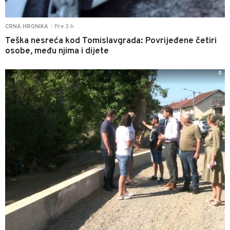
Pre 3 h
CRNA HRONIKA
|
Teška nesreća kod Tomislavgrada: Povrijeđene četiri
osobe, među njima i dijete
0