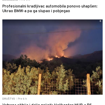
Profesionalni kradljivac automobila ponovo uhapšen:
Ukrao BMW-a pa ga slupao i pobjegao
0
Pre 6 h
DRUŠTVO
|