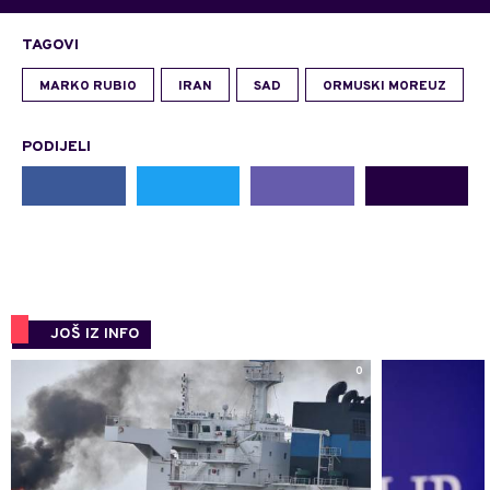
TAGOVI
MARKO RUBIO
IRAN
SAD
ORMUSKI MOREUZ
PODIJELI
JOŠ IZ INFO
0