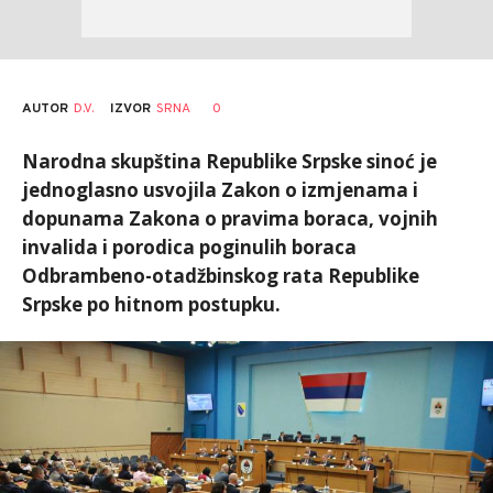
AUTOR
D.V.
0
IZVOR
SRNA
Narodna skupština Republike Srpske sinoć je
jednoglasno usvojila Zakon o izmjenama i
dopunama Zakona o pravima boraca, vojnih
invalida i porodica poginulih boraca
Odbrambeno-otadžbinskog rata Republike
Srpske po hitnom postupku.