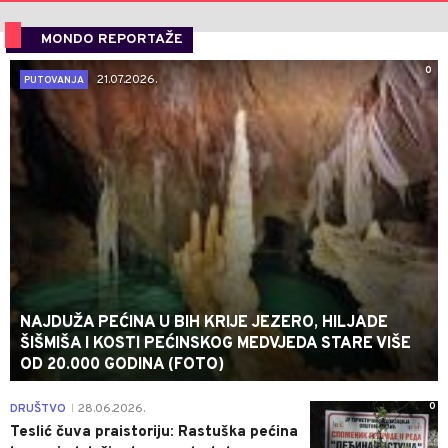
MONDO REPORTAŽE
0
21.07.2026.
PUTOVANJA
NAJDUŽA PEĆINA U BIH KRIJE JEZERO, HILJADE
ŠIŠMIŠA I KOSTI PEĆINSKOG MEDVJEDA STARE VIŠE
OD 20.000 GODINA (FOTO)
0
DRUŠTVO
28.06.2026.
|
Teslić čuva praistoriju: Rastuška pećina