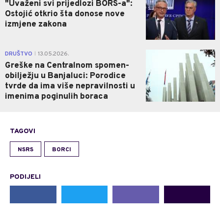
"Uvaženi svi prijedlozi BORS-a":
Ostojić otkrio šta donose nove
izmjene zakona
1
DRUŠTVO
13.05.2026.
|
Greške na Centralnom spomen-
obilježju u Banjaluci: Porodice
tvrde da ima više nepravilnosti u
imenima poginulih boraca
TAGOVI
NSRS
BORCI
PODIJELI