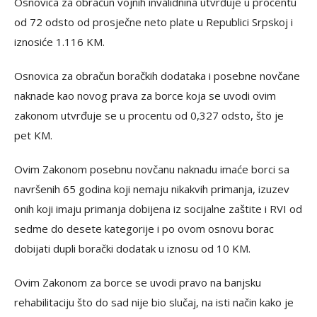
Osnovica za obračun vojnih invalidnina utvrđuje u procentu
od 72 odsto od prosječne neto plate u Republici Srpskoj i
iznosiće 1.116 KM.
Osnovica za obračun boračkih dodataka i posebne novčane
naknade kao novog prava za borce koja se uvodi ovim
zakonom utvrđuje se u procentu od 0,327 odsto, što je
pet KM.
Ovim Zakonom posebnu novčanu naknadu imaće borci sa
navršenih 65 godina koji nemaju nikakvih primanja, izuzev
onih koji imaju primanja dobijena iz socijalne zaštite i RVI od
sedme do desete kategorije i po ovom osnovu borac
dobijati dupli borački dodatak u iznosu od 10 KM.
Ovim Zakonom za borce se uvodi pravo na banjsku
rehabilitaciju što do sad nije bio slučaj, na isti način kako je