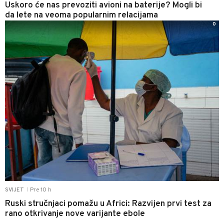
Uskoro će nas prevoziti avioni na baterije? Mogli bi
da lete na veoma popularnim relacijama
0
Pre 10 h
SVIJET
|
Ruski stručnjaci pomažu u Africi: Razvijen prvi test za
rano otkrivanje nove varijante ebole