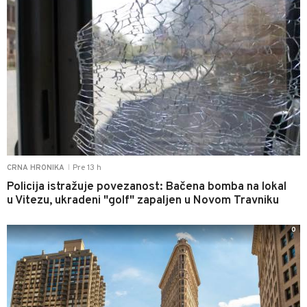
Pre 13 h
CRNA HRONIKA
|
Policija istražuje povezanost: Bačena bomba na lokal
u Vitezu, ukradeni "golf" zapaljen u Novom Travniku
0