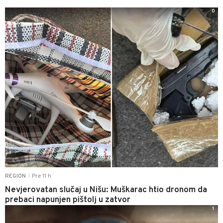
0
Pre 11 h
REGION
|
Nevjerovatan slučaj u Nišu: Muškarac htio dronom da
prebaci napunjen pištolj u zatvor
1