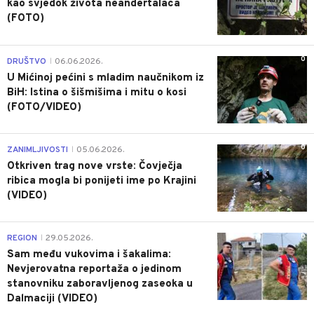
kao svjedok života neandertalaca
(FOTO)
0
DRUŠTVO
06.06.2026.
|
U Mićinoj pećini s mladim naučnikom iz
BiH: Istina o šišmišima i mitu o kosi
(FOTO/VIDEO)
0
ZANIMLJIVOSTI
05.06.2026.
|
Otkriven trag nove vrste: Čovječja
ribica mogla bi ponijeti ime po Krajini
(VIDEO)
0
REGION
29.05.2026.
|
Sam među vukovima i šakalima:
Nevjerovatna reportaža o jedinom
stanovniku zaboravljenog zaseoka u
Dalmaciji (VIDEO)