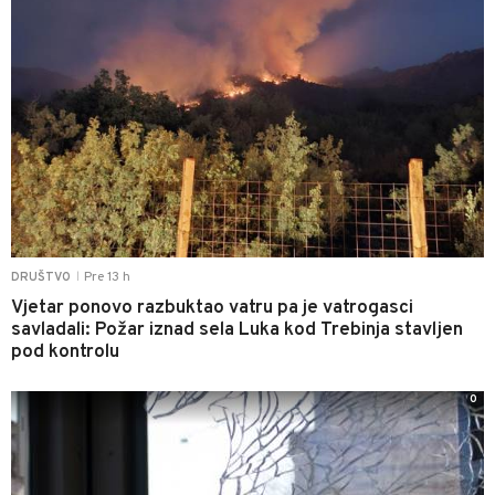
Pre 13 h
DRUŠTVO
|
Vjetar ponovo razbuktao vatru pa je vatrogasci
savladali: Požar iznad sela Luka kod Trebinja stavljen
pod kontrolu
0