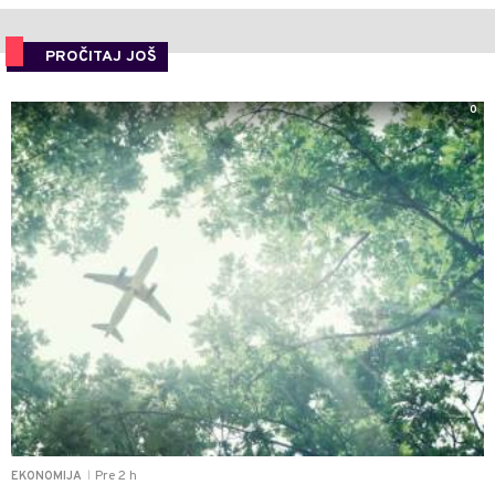
PROČITAJ JOŠ
0
Pre 2 h
EKONOMIJA
|