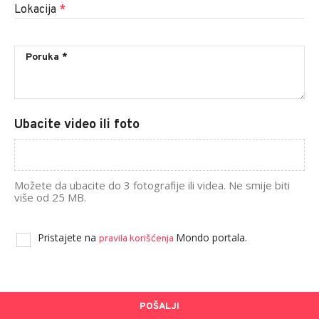
Lokacija
*
Ubacite video ili foto
Možete da ubacite do 3 fotografije ili videa. Ne smije biti
više od 25 MB.
Pristajete na
Mondo portala.
pravila korišćenja
POŠALJI