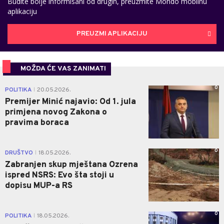
Budite bolje informisani od drugih, preuzmite Mondo mobilnu
aplikaciju
PREUZMI APLIKACIJU
MOŽDA ĆE VAS ZANIMATI
0
POLITIKA
20.05.2026.
|
Premijer Minić najavio: Od 1. jula
primjena novog Zakona o
pravima boraca
0
DRUŠTVO
18.05.2026.
|
Zabranjen skup mještana Ozrena
ispred NSRS: Evo šta stoji u
dopisu MUP-a RS
0
POLITIKA
18.05.2026.
|