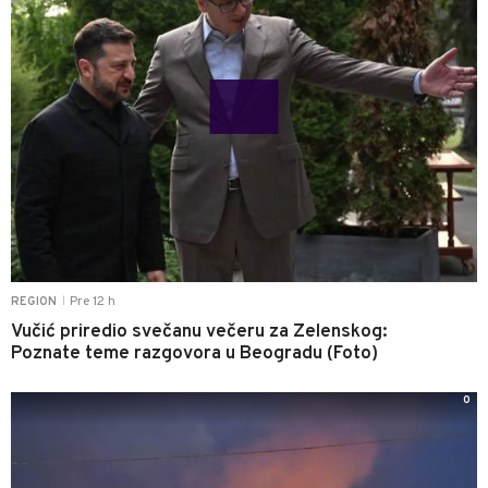
Pre 12 h
REGION
|
Vučić priredio svečanu večeru za Zelenskog:
Poznate teme razgovora u Beogradu (Foto)
0