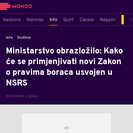
Naslovna
Najnovije
Info
Sport
Zabava
Magazin
M
Info
Društvo
Ministarstvo obrazložilo: Kako
će se primjenjivati novi Zakon
o pravima boraca usvojen u
NSRS
21.05.2026. / 13:54