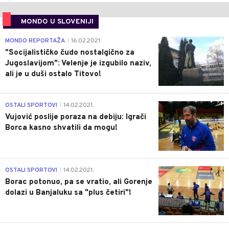
MONDO U SLOVENIJI
4
MONDO REPORTAŽA
16.02.2021.
|
"Socijalističko čudo nostalgično za
Jugoslavijom": Velenje je izgubilo naziv,
ali je u duši ostalo Titovo!
1
OSTALI SPORTOVI
14.02.2021.
|
Vujović poslije poraza na debiju: Igrači
Borca kasno shvatili da mogu!
3
OSTALI SPORTOVI
14.02.2021.
|
Borac potonuo, pa se vratio, ali Gorenje
dolazi u Banjaluku sa "plus četiri"!