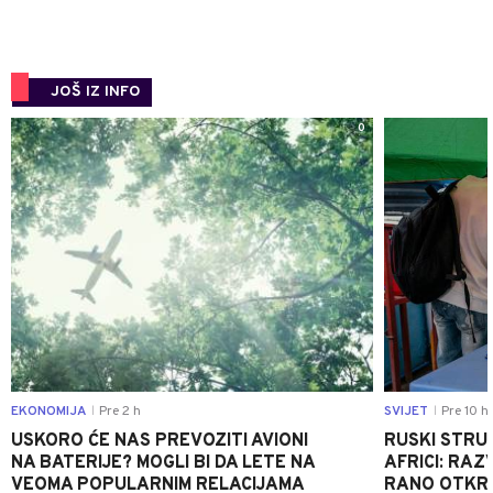
JOŠ IZ INFO
0
EKONOMIJA
Pre 2 h
SVIJET
Pre 10 h
|
|
USKORO ĆE NAS PREVOZITI AVIONI
RUSKI STRU
NA BATERIJE? MOGLI BI DA LETE NA
AFRICI: RAZ
VEOMA POPULARNIM RELACIJAMA
RANO OTKRI