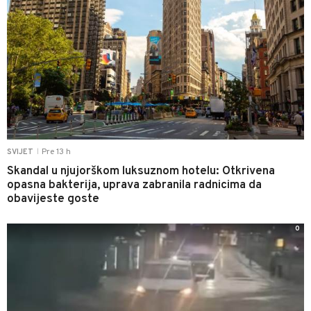
Pre 13 h
SVIJET
|
Skandal u njujorškom luksuznom hotelu: Otkrivena
opasna bakterija, uprava zabranila radnicima da
obavijeste goste
0