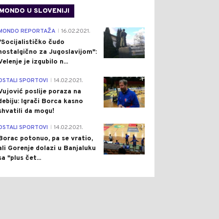
MONDO U SLOVENIJI
4
MONDO REPORTAŽA
16.02.2021.
|
"Socijalističko čudo
nostalgično za Jugoslavijom":
Velenje je izgubilo n...
1
OSTALI SPORTOVI
14.02.2021.
|
Vujović poslije poraza na
debiju: Igrači Borca kasno
shvatili da mogu!
3
OSTALI SPORTOVI
14.02.2021.
|
Borac potonuo, pa se vratio,
ali Gorenje dolazi u Banjaluku
sa "plus čet...