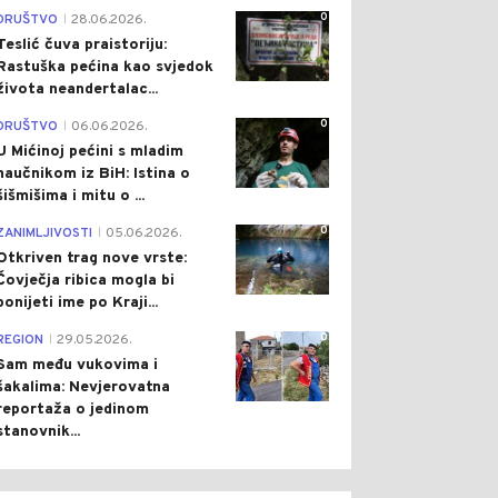
0
DRUŠTVO
28.06.2026.
|
Teslić čuva praistoriju:
Rastuška pećina kao svjedok
života neandertalac...
0
DRUŠTVO
06.06.2026.
|
U Mićinoj pećini s mladim
naučnikom iz BiH: Istina o
šišmišima i mitu o ...
0
ZANIMLJIVOSTI
05.06.2026.
|
Otkriven trag nove vrste:
Čovječja ribica mogla bi
ponijeti ime po Kraji...
0
REGION
29.05.2026.
|
Sam među vukovima i
šakalima: Nevjerovatna
reportaža o jedinom
stanovnik...