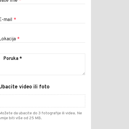
Vaše ime
*
E-mail
*
Lokacija
*
Ubacite video ili foto
Možete da ubacite do 3 fotografije ili videa. Ne
smije biti više od 25 MB.