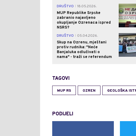
DRUŠTVO
18.05.2026.
|
MUP Republike Srpske
zabranio najavljeno
okupljanje Ozrenaca ispred
NSRS?
DRUŠTVO
05.04.2026.
|
Skup na Ozrenu, mještani
protiv rudnika: "Neće
Banjaluka odlučivati o
nama" - traži se referendum
TAGOVI
MUP RS
OZREN
GEOLOŠKA IST
PODIJELI