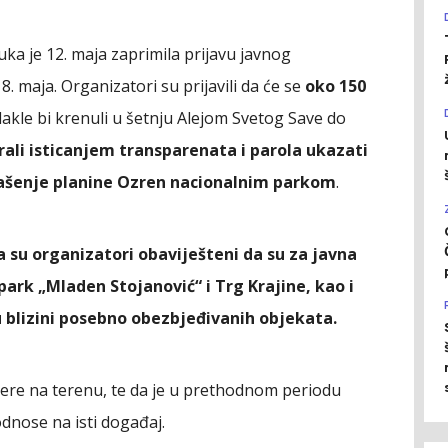
uka je 12. maja zaprimila prijavu javnog
. maja. Organizatori su prijavili da će se
oko 150
dakle bi krenuli u šetnju Alejom Svetog Save do
rali isticanjem transparenata i parola ukazati
ašenje planine Ozren nacionalnim parkom
.
 su organizatori obaviješteni da su za javna
park „Mladen Stojanović“ i Trg Krajine, kao i
 blizini posebno obezbjeđivanih objekata.
ovjere na terenu, te da je u prethodnom periodu
dnose na isti događaj.