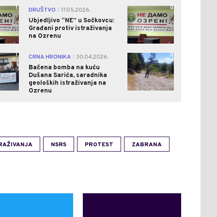
1
0
DRUŠTVO
17.05.2026.
|
Ubjedljivo “NE” u Sočkovcu:
Građani protiv istraživanja
na Ozrenu
1
0
CRNA HRONIKA
30.04.2026.
|
Bačena bomba na kuću
Dušana Sarića, saradnika
geoloških istraživanja na
Ozrenu
RAŽIVANJA
NSRS
PROTEST
ZABRANA