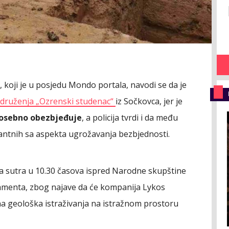
 koji je u posjedu Mondo portala, navodi se da je
udruženja „Ozrenski studenac“
iz Sočkovca, jer je
 posebno obezbjeđuje
, a policija tvrdi i da među
santnih sa aspekta ugrožavanja bezbjednosti.
za sutra u 10.30 časova ispred Narodne skupštine
lamenta, zbog najave da će kompanija Lykos
na geološka istraživanja na istražnom prostoru