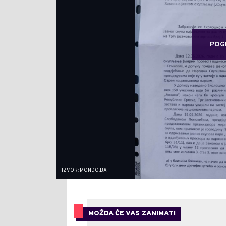
POG
IZVOR: MONDO.BA
MOŽDA ĆE VAS ZANIMATI