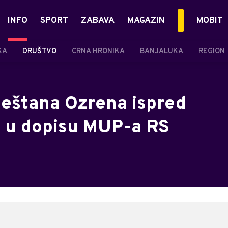
INFO
SPORT
ZABAVA
MAGAZIN
MOBIT
KA
DRUŠTVO
CRNA HRONIKA
BANJALUKA
REGION
eštana Ozrena ispred
i u dopisu MUP-a RS