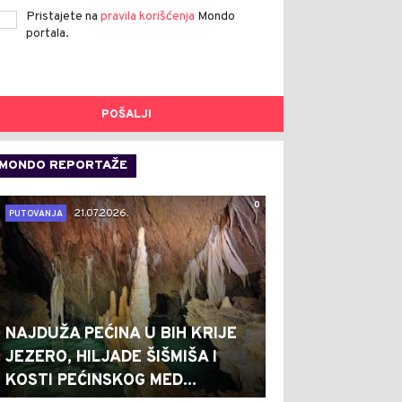
Pristajete na
pravila korišćenja
Mondo
portala.
POŠALJI
MONDO REPORTAŽE
0
21.07.2026.
PUTOVANJA
NAJDUŽA PEĆINA U BIH KRIJE
JEZERO, HILJADE ŠIŠMIŠA I
KOSTI PEĆINSKOG MED...