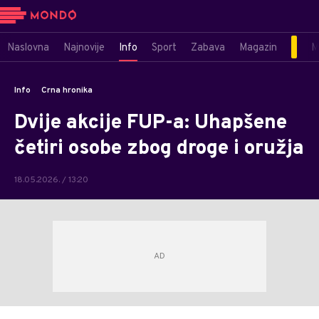
Naslovna
Najnovije
Info
Sport
Zabava
Magazin
M
Info
Crna hronika
Dvije akcije FUP-a: Uhapšene
četiri osobe zbog droge i oružja
18.05.2026. / 13:20