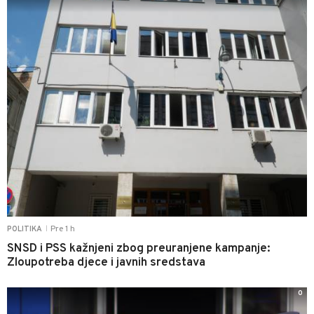
Pre 1 h
POLITIKA
|
SNSD i PSS kažnjeni zbog preuranjene kampanje:
Zloupotreba djece i javnih sredstava
0