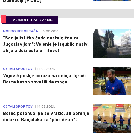
Dalmaciji (VIDEO)
MONDO U SLOVENIJI
4
MONDO REPORTAŽA
16.02.2021.
|
"Socijalističko čudo nostalgično za
Jugoslavijom": Velenje je izgubilo naziv,
ali je u duši ostalo Titovo!
1
OSTALI SPORTOVI
14.02.2021.
|
Vujović poslije poraza na debiju: Igrači
Borca kasno shvatili da mogu!
3
OSTALI SPORTOVI
14.02.2021.
|
Borac potonuo, pa se vratio, ali Gorenje
dolazi u Banjaluku sa "plus četiri"!