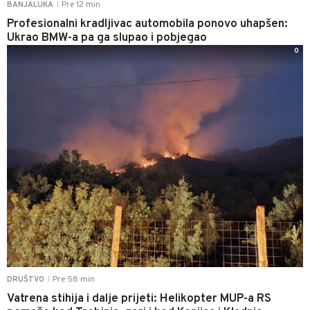
Pre 12 min
BANJALUKA
|
Profesionalni kradljivac automobila ponovo uhapšen:
Ukrao BMW-a pa ga slupao i pobjegao
0
Pre 58 min
DRUŠTVO
|
Vatrena stihija i dalje prijeti: Helikopter MUP-a RS