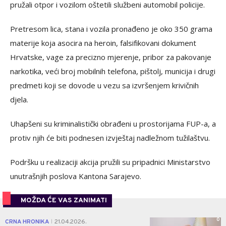
pružali otpor i vozilom oštetili službeni automobil policije.
Pretresom lica, stana i vozila pronađeno je oko 350 grama
materije koja asocira na heroin, falsifikovani dokument
Hrvatske, vage za precizno mjerenje, pribor za pakovanje
narkotika, veći broj mobilnih telefona, pištolj, municija i drugi
predmeti koji se dovode u vezu sa izvršenjem krivičnih
djela.
Uhapšeni su kriminalistički obrađeni u prostorijama FUP-a, a
protiv njih će biti podnesen izvještaj nadležnom tužilaštvu.
Podršku u realizaciji akcija pružili su pripadnici Ministarstvo
unutrašnjih poslova Kantona Sarajevo.
MOŽDA ĆE VAS ZANIMATI
0
CRNA HRONIKA
21.04.2026.
|