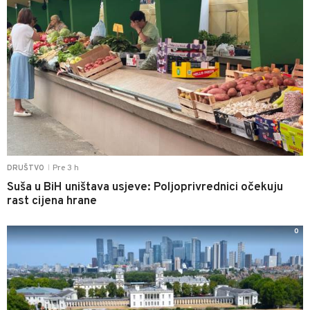
Pre 3 h
DRUŠTVO
|
Suša u BiH uništava usjeve: Poljoprivrednici očekuju
rast cijena hrane
0