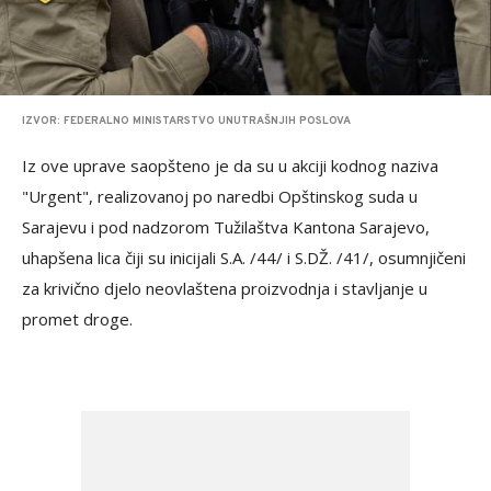
IZVOR: FEDERALNO MINISTARSTVO UNUTRAŠNJIH POSLOVA
Iz ove uprave saopšteno je da su u akciji kodnog naziva
"Urgent", realizovanoj po naredbi Opštinskog suda u
Sarajevu i pod nadzorom Tužilaštva Kantona Sarajevo,
uhapšena lica čiji su inicijali S.A. /44/ i S.DŽ. /41/, osumnjičeni
za krivično djelo neovlaštena proizvodnja i stavljanje u
promet droge.