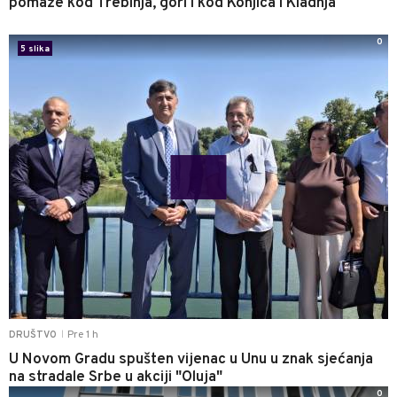
pomaže kod Trebinja, gori i kod Konjica i Kladnja
0
5 slika
Pre 1 h
DRUŠTVO
|
U Novom Gradu spušten vijenac u Unu u znak sjećanja
na stradale Srbe u akciji "Oluja"
0