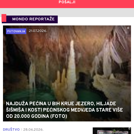
POŠALJI
MONDO REPORTAŽE
0
21.07.2026.
PUTOVANJA
NAJDUŽA PEĆINA U BIH KRIJE JEZERO, HILJADE
ŠIŠMIŠA I KOSTI PEĆINSKOG MEDVJEDA STARE VIŠE
OD 20.000 GODINA (FOTO)
0
DRUŠTVO
28.06.2026.
|