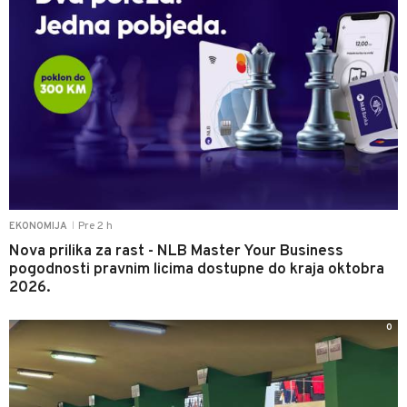
Pre 2 h
EKONOMIJA
|
Nova prilika za rast - NLB Master Your Business
pogodnosti pravnim licima dostupne do kraja oktobra
2026.
0