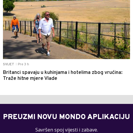
Pre 3 h
SVIJET
|
Britanci spavaju u kuhinjama i hotelima zbog vrućina:
Traže hitne mjere Vlade
PREUZMI NOVU MONDO APLIKACIJU
Savršen spoj vijesti i zabave.