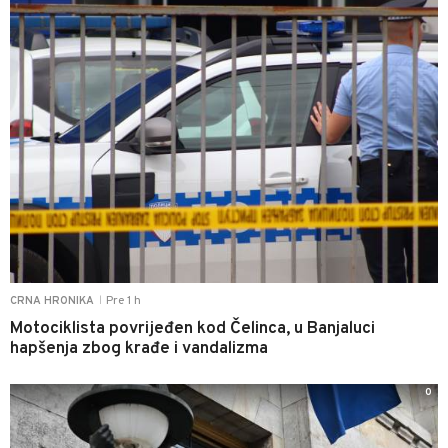
Pre 1 h
CRNA HRONIKA
|
Motociklista povrijeđen kod Čelinca, u Banjaluci
hapšenja zbog krađe i vandalizma
0