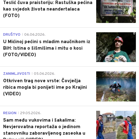
Teslić čuva praistoriju: Rastuška pećina
kao svjedok života neandertalaca
(FOTO)
0
DRUŠTVO
06.06.2026.
|
U Mićinoj pećini s mladim naučnikom iz
BiH: Istina o šišmišima i mitu o kosi
(FOTO/VIDEO)
0
ZANIMLJIVOSTI
05.06.2026.
|
Otkriven trag nove vrste: Čovječja
ribica mogla bi ponijeti ime po Krajini
(VIDEO)
0
REGION
29.05.2026.
|
Sam među vukovima i šakalima:
Nevjerovatna reportaža o jedinom
stanovniku zaboravljenog zaseoka u