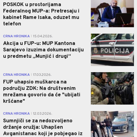
POSKOK u prostorijama
Federalnog MUP-a: Pretresaju i
kabinet Rame Isaka, oduzet mu
telefon
0
CRNA HRONIKA
15.04.2026.
|
Akcija u FUP-u: MUP Kantona
Sarajevo izuzima dokumentaciju
u predmetu „Munjić i drugi“
0
CRNA HRONIKA
17.03.2026.
|
FUP uhapsio muškarca na
području ZDK: Na društvenim
mrežama govorio da će "ubijati
kršćane"
0
CRNA HRONIKA
12.03.2026.
|
Sumnjiči se za nedozvoljeno
držanje oružja: Uhapšen
Avganistanac koji je pobjegao iz