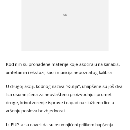
Kod njih su pronađene materije koje asociraju na kanabis,
amfetamin i ekstazi, kao i municija nepoznatog kalibra.
U drugoj akciji, kodnog naziva "Đulija", uhapšene su još dva
lica osumnjičena za neovlaštenu proizvodnju i promet
droge, krivotvorenje isprave i napad na službeno lice u
vršenju poslova bezbjednosti.
Iz FUP-a su naveli da su osumnjičeni prilikom hapšenja