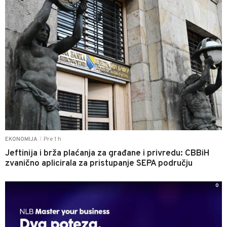
Pre 1 h
EKONOMIJA
|
Jeftinija i brža plaćanja za građane i privredu: CBBiH
zvanično aplicirala za pristupanje SEPA području
0