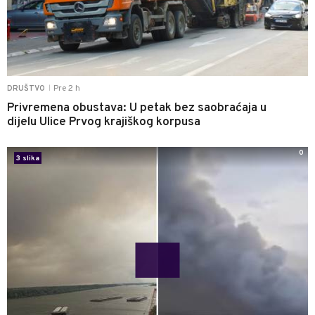
Pre 2 h
DRUŠTVO
|
Privremena obustava: U petak bez saobraćaja u
dijelu Ulice Prvog krajiškog korpusa
0
3 slika