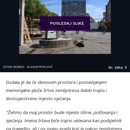
POGLEDAJ SLIKE
IZVOR: MONDO - SLAVEN PETKOVIĆ
Br. slika: 5
Dodala je da će obnovom prostora i postavljanjem
memorijalne ploče žrtve zemljotresa dobiti trajno i
dostojanstveno mjesto sjećanja.
"Želimo da ovaj prostor bude mjesto tišine, poštovanja i
sjećanja. Imena žrtava biće trajno uklesana kao podsjetnik
na tragediju, ali i na snagu grada koji je nakon zemljotresa