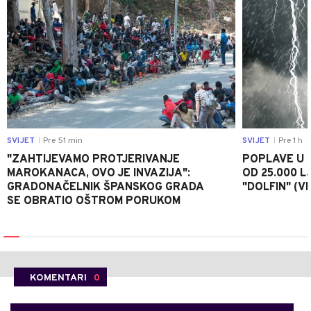
SVIJET
Pre 51 min
SVIJET
Pre 1 h
|
|
"ZAHTIJEVAMO PROTJERIVANJE
POPLAVE U K
MAROKANACA, OVO JE INVAZIJA":
OD 25.000 LJ
GRADONAČELNIK ŠPANSKOG GRADA
"DOLFIN" (V
SE OBRATIO OŠTROM PORUKOM
KOMENTARI
0