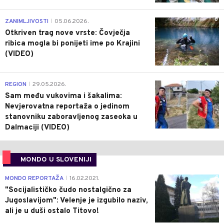
0
ZANIMLJIVOSTI
05.06.2026.
|
Otkriven trag nove vrste: Čovječja
ribica mogla bi ponijeti ime po Krajini
(VIDEO)
0
REGION
29.05.2026.
|
Sam među vukovima i šakalima:
Nevjerovatna reportaža o jedinom
stanovniku zaboravljenog zaseoka u
Dalmaciji (VIDEO)
MONDO U SLOVENIJI
4
MONDO REPORTAŽA
16.02.2021.
|
"Socijalističko čudo nostalgično za
Jugoslavijom": Velenje je izgubilo naziv,
ali je u duši ostalo Titovo!