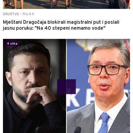
Pre 4 h
DRUŠTVO
|
Mještani Dragočaja blokirali magistralni put i poslali
jasnu poruku: "Na 40 stepeni nemamo vode"
1
4 slika