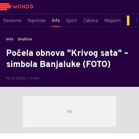
Naslovna
Najnovije
Info
Sport
Zabava
Magazin
M
Info
Društvo
Počela obnova "Krivog sata" –
simbola Banjaluke (FOTO)
18.05.2026. / 10:44