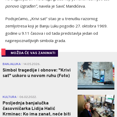
ponovo izgrađen",
navela je Savić Mandićeva.
Podsjećamo, „Krivi sat“ stao je u trenutku razornog
zemljotresa koji je Banju Luku pogodio 27. oktobra 1969.
godine u 9.11 časova i od tada predstavlja jedan od
najprepoznatljivijih simbola grada.
MOŽDA ĆE VAS ZANIMATI
0
BANJALUKA
14.05.2026.
|
Simbol tragedije i obnove: "Krivi
sat" uskoro u novom ruhu (Foto)
0
KULTURA
06.02.2022.
|
Posljednja banjalučka
časovničarka Lidija Halić
Krminac: Ko ima zanat, neće biti