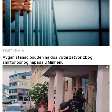
Pre 1 h
SVIJET
|
Avganistanac osuđen na doživotni zatvor zbog
smrtonosnog napada u Minhenu
0