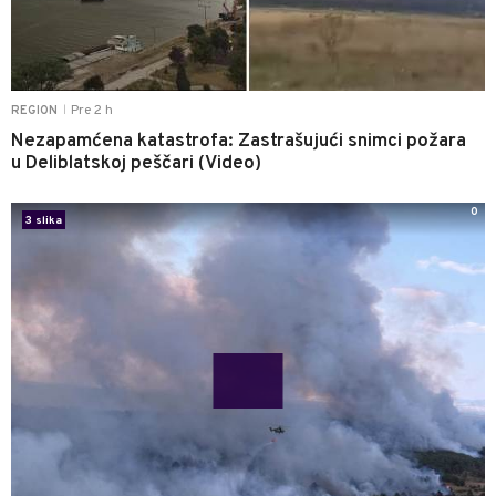
Pre 2 h
REGION
|
Nezapamćena katastrofa: Zastrašujući snimci požara
u Deliblatskoj peščari (Video)
0
3 slika