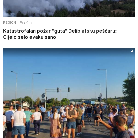
Pre 4 h
REGION
|
Katastrofalan požar "guta" Deliblatsku peščaru:
Cijelo selo evakuisano
2