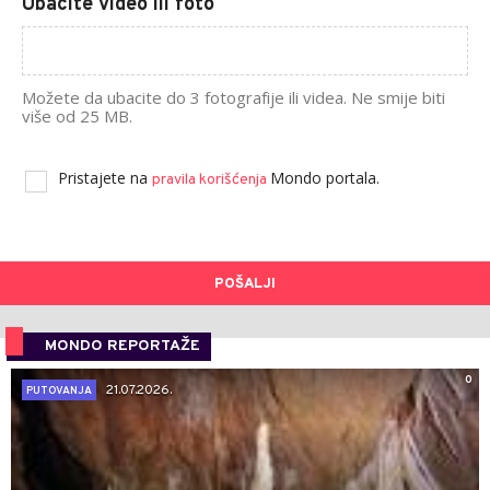
Ubacite video ili foto
Možete da ubacite do 3 fotografije ili videa. Ne smije biti
više od 25 MB.
Pristajete na
Mondo portala.
pravila korišćenja
POŠALJI
MONDO REPORTAŽE
0
21.07.2026.
PUTOVANJA