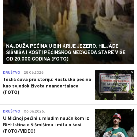
NAJDUŽA PEĆINA U BIH KRIJE JEZERO, HILJADE
ŠIŠMIŠA I KOSTI PEĆINSKOG MEDVJEDA STARE VIŠE
OD 20.000 GODINA (FOTO)
0
DRUŠTVO
28.06.2026.
|
Teslić čuva praistoriju: Rastuška pećina
kao svjedok života neandertalaca
(FOTO)
0
DRUŠTVO
06.06.2026.
|
U Mićinoj pećini s mladim naučnikom iz
BiH: Istina o šišmišima i mitu o kosi
(FOTO/VIDEO)