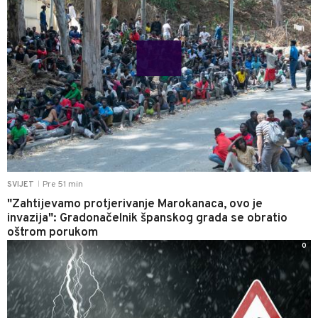
Pre 51 min
SVIJET
|
"Zahtijevamo protjerivanje Marokanaca, ovo je
invazija": Gradonačelnik španskog grada se obratio
oštrom porukom
0