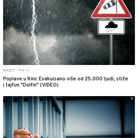
Pre 1 h
SVIJET
|
Poplave u Kini: Evakuisano više od 25.000 ljudi, stiže
i tajfun "Dolfin" (VIDEO)
0