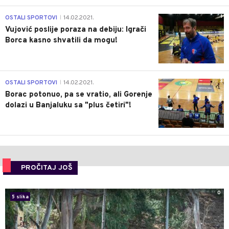
1
OSTALI SPORTOVI
14.02.2021.
|
Vujović poslije poraza na debiju: Igrači
Borca kasno shvatili da mogu!
3
OSTALI SPORTOVI
14.02.2021.
|
Borac potonuo, pa se vratio, ali Gorenje
dolazi u Banjaluku sa "plus četiri"!
PROČITAJ JOŠ
0
5 slika