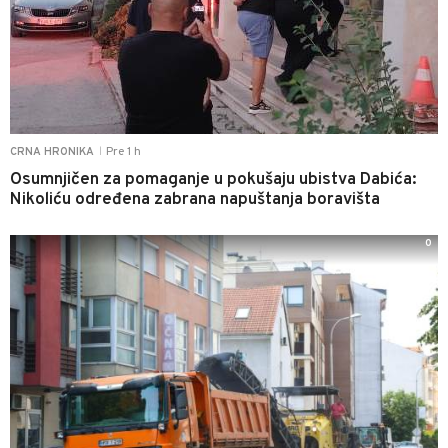
Pre 1 h
CRNA HRONIKA
|
Osumnjičen za pomaganje u pokušaju ubistva Dabića:
Nikoliću određena zabrana napuštanja boravišta
0