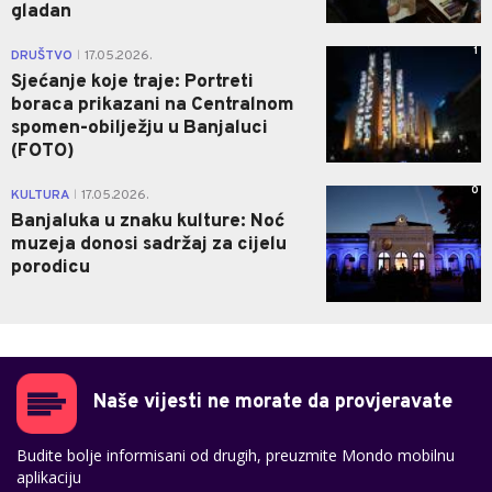
gladan
1
DRUŠTVO
17.05.2026.
|
Sjećanje koje traje: Portreti
boraca prikazani na Centralnom
spomen-obilježju u Banjaluci
(FOTO)
0
KULTURA
17.05.2026.
|
Banjaluka u znaku kulture: Noć
muzeja donosi sadržaj za cijelu
porodicu
Naše vijesti ne morate da provjeravate
Budite bolje informisani od drugih, preuzmite Mondo mobilnu
aplikaciju