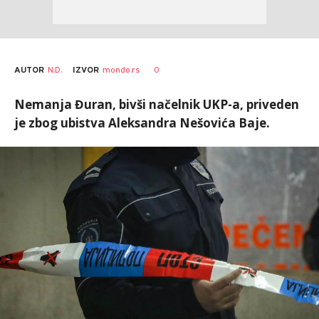
AUTOR
N.D.
0
IZVOR
mondo.rs
Nemanja Đuran, bivši načelnik UKP-a, priveden
je zbog ubistva Aleksandra Nešovića Baje.