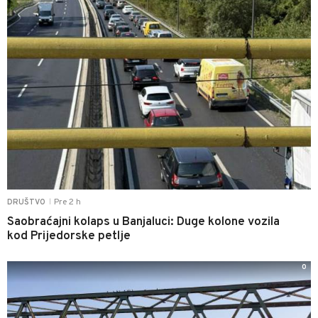
Pre 2 h
DRUŠTVO
|
Saobraćajni kolaps u Banjaluci: Duge kolone vozila
kod Prijedorske petlje
0