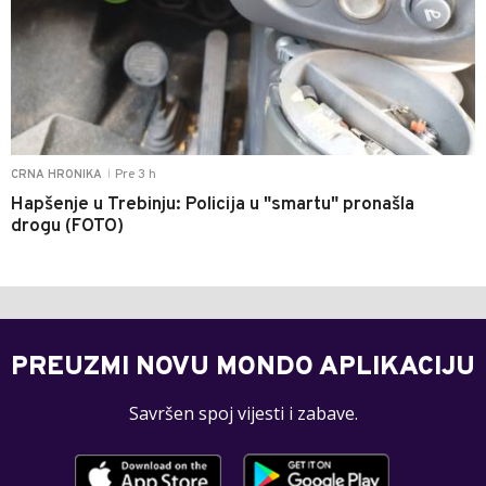
Pre 3 h
CRNA HRONIKA
|
Hapšenje u Trebinju: Policija u "smartu" pronašla
drogu (FOTO)
PREUZMI NOVU MONDO APLIKACIJU
Savršen spoj vijesti i zabave.