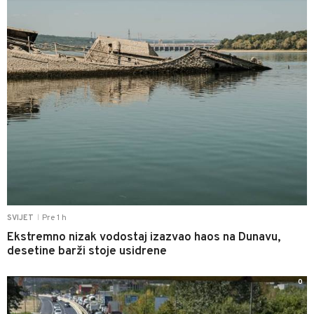
Pre 1 h
SVIJET
|
Ekstremno nizak vodostaj izazvao haos na Dunavu,
desetine barži stoje usidrene
0