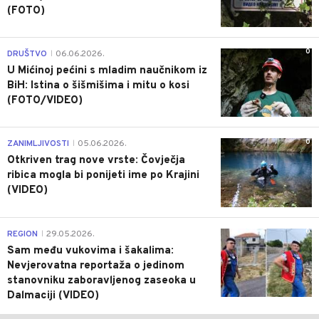
(FOTO)
0
DRUŠTVO
06.06.2026.
|
U Mićinoj pećini s mladim naučnikom iz
BiH: Istina o šišmišima i mitu o kosi
(FOTO/VIDEO)
0
ZANIMLJIVOSTI
05.06.2026.
|
Otkriven trag nove vrste: Čovječja
ribica mogla bi ponijeti ime po Krajini
(VIDEO)
0
REGION
29.05.2026.
|
Sam među vukovima i šakalima:
Nevjerovatna reportaža o jedinom
stanovniku zaboravljenog zaseoka u
Dalmaciji (VIDEO)