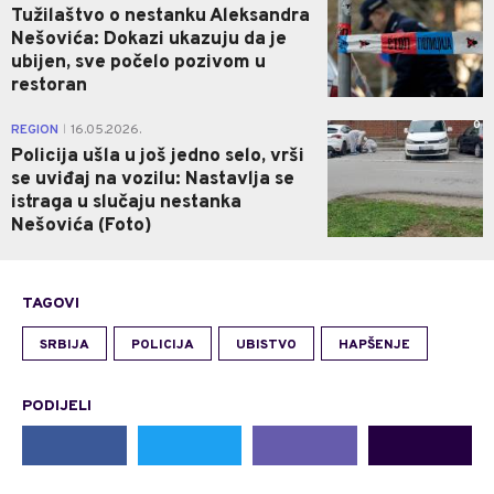
Tužilaštvo o nestanku Aleksandra
Nešovića: Dokazi ukazuju da je
ubijen, sve počelo pozivom u
restoran
0
REGION
16.05.2026.
|
Policija ušla u još jedno selo, vrši
se uviđaj na vozilu: Nastavlja se
istraga u slučaju nestanka
Nešovića (Foto)
TAGOVI
SRBIJA
POLICIJA
UBISTVO
HAPŠENJE
PODIJELI