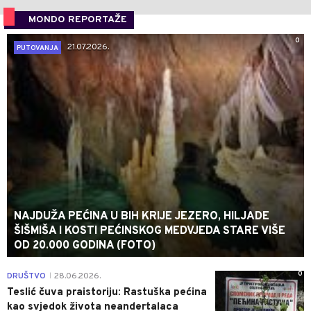
MONDO REPORTAŽE
0
21.07.2026.
PUTOVANJA
NAJDUŽA PEĆINA U BIH KRIJE JEZERO, HILJADE
ŠIŠMIŠA I KOSTI PEĆINSKOG MEDVJEDA STARE VIŠE
OD 20.000 GODINA (FOTO)
0
DRUŠTVO
28.06.2026.
|
Teslić čuva praistoriju: Rastuška pećina
kao svjedok života neandertalaca