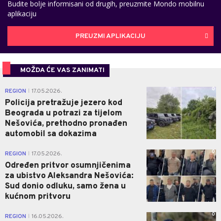
Budite bolje informisani od drugih, preuzmite Mondo mobilnu
aplikaciju
PREUZMI APLIKACIJU
MOŽDA ĆE VAS ZANIMATI
0
REGION
17.05.2026.
|
Policija pretražuje jezero kod
Beograda u potrazi za tijelom
Nešovića, prethodno pronađen
automobil sa dokazima
0
REGION
17.05.2026.
|
Određen pritvor osumnjičenima
za ubistvo Aleksandra Nešovića:
Sud donio odluku, samo žena u
kućnom pritvoru
0
REGION
16.05.2026.
|