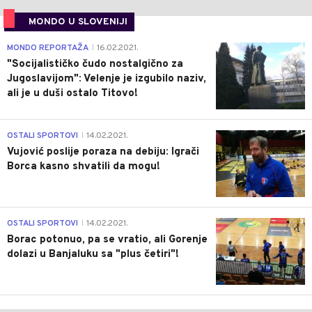
MONDO U SLOVENIJI
4
MONDO REPORTAŽA
16.02.2021.
|
"Socijalističko čudo nostalgično za
Jugoslavijom": Velenje je izgubilo naziv,
ali je u duši ostalo Titovo!
1
OSTALI SPORTOVI
14.02.2021.
|
Vujović poslije poraza na debiju: Igrači
Borca kasno shvatili da mogu!
3
OSTALI SPORTOVI
14.02.2021.
|
Borac potonuo, pa se vratio, ali Gorenje
dolazi u Banjaluku sa "plus četiri"!