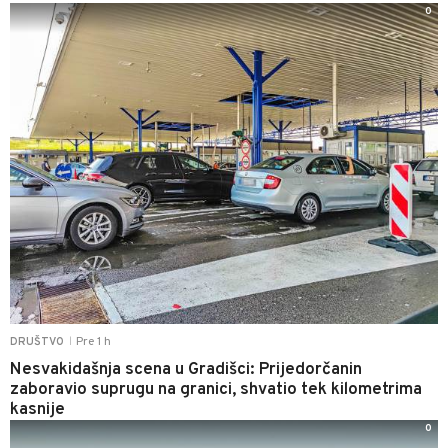
0
Pre 1 h
DRUŠTVO
|
Nesvakidašnja scena u Gradišci: Prijedorčanin
zaboravio suprugu na granici, shvatio tek kilometrima
kasnije
0