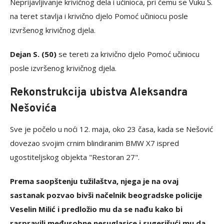
Neprijavljivanje krivičnog dela i učinioca, pri čemu se Vuku Š.
na teret stavlja i krivično djelo Pomoć učiniocu posle
izvršenog krivičnog djela.
Dejan S. (50)
se tereti za krivično djelo Pomoć učiniocu
posle izvršenog krivičnog djela.
Rekonstrukcija ubistva Aleksandra
Nešovića
Sve je počelo u noći 12. maja, oko 23 časa, kada se Nešović
dovezao svojim crnim blindiranim BMW X7 ispred
ugostiteljskog objekta "Restoran 27".
Prema saopštenju tužilaštva, njega je na ovaj
sastanak pozvao bivši načelnik beogradske policije
Veselin Milić i predložio mu da se nađu kako bi
raspravili međusobne nesuglasice i sugerišući mu da