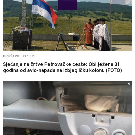
Pre 3 h
DRUŠTVO
|
Sjećanje na žrtve Petrovačke ceste: Obilježena 31
godina od avio-napada na izbjegličku kolonu (FOTO)
0