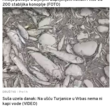
200 stabljika konoplje (FOTO)
0
Pre 1 h
DRUŠTVO
|
Suša uzela danak: Na ušću Turjanice u Vrbas nema ni
kapi vode (VIDEO)