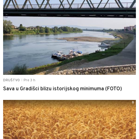
Pre 3 h
DRUŠTVO
|
Sava u Gradišci blizu istorijskog minimuma (FOTO)
0