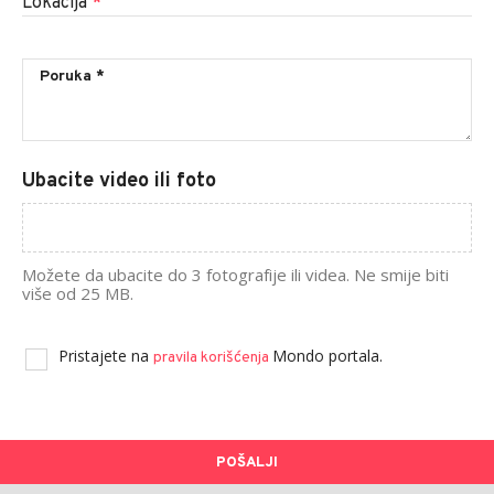
Lokacija
*
Ubacite video ili foto
Možete da ubacite do 3 fotografije ili videa. Ne smije biti
više od 25 MB.
Pristajete na
Mondo portala.
pravila korišćenja
POŠALJI