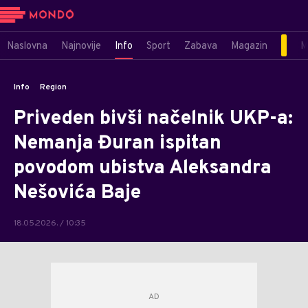
Naslovna
Najnovije
Info
Sport
Zabava
Magazin
M
Info
Region
Priveden bivši načelnik UKP-a:
Nemanja Đuran ispitan
povodom ubistva Aleksandra
Nešovića Baje
18.05.2026. / 10:35