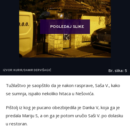
POGLEDAJ SLIKE
IZVOR: KURIR/DAMIR DERVIŠAGIĆ
Br. slika: 5
Tužilaštvo je saopštilo da je nakon rasprave, Saša V., kako
se sumnja, ispalio nekoliko hitaca u Nešovića.
Pištolj iz kog je pucano obezbijedila je Danka V, koja ga je
predala Mariju S, a on ga je potom uručio Saši V. po dolasku
u restoran.