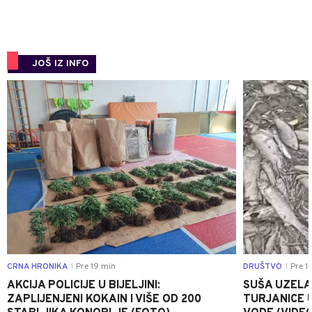
JOŠ IZ INFO
0
CRNA HRONIKA
Pre 19 min
DRUŠTVO
Pre 1 
|
|
AKCIJA POLICIJE U BIJELJINI:
SUŠA UZELA
ZAPLIJENJENI KOKAIN I VIŠE OD 200
TURJANICE U