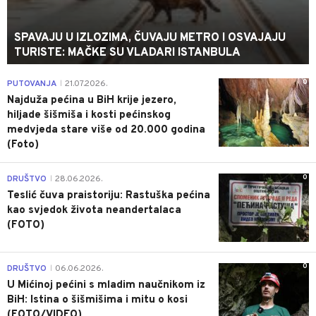
SPAVAJU U IZLOZIMA, ČUVAJU METRO I OSVAJAJU
TURISTE: MAČKE SU VLADARI ISTANBULA
0
PUTOVANJA
21.07.2026.
|
Najduža pećina u BiH krije jezero,
hiljade šišmiša i kosti pećinskog
medvjeda stare više od 20.000 godina
(Foto)
0
DRUŠTVO
28.06.2026.
|
Teslić čuva praistoriju: Rastuška pećina
kao svjedok života neandertalaca
(FOTO)
0
DRUŠTVO
06.06.2026.
|
U Mićinoj pećini s mladim naučnikom iz
BiH: Istina o šišmišima i mitu o kosi
(FOTO/VIDEO)