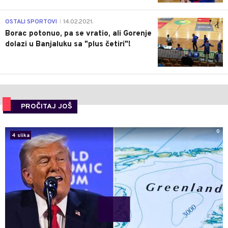
3
OSTALI SPORTOVI
14.02.2021.
|
Borac potonuo, pa se vratio, ali Gorenje
dolazi u Banjaluku sa "plus četiri"!
PROČITAJ JOŠ
0
4 slika