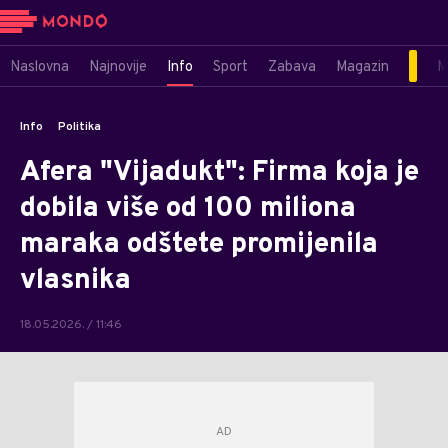
Naslovna
Najnovije
Info
Sport
Zabava
Magazin
M
Info
Politika
Afera "Vijadukt": Firma koja je
dobila više od 100 miliona
maraka odštete promijenila
vlasnika
18.05.2026. / 11:46