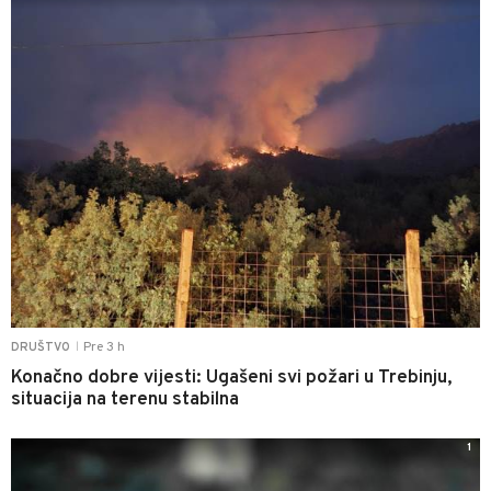
Pre 3 h
DRUŠTVO
|
Konačno dobre vijesti: Ugašeni svi požari u Trebinju,
situacija na terenu stabilna
1