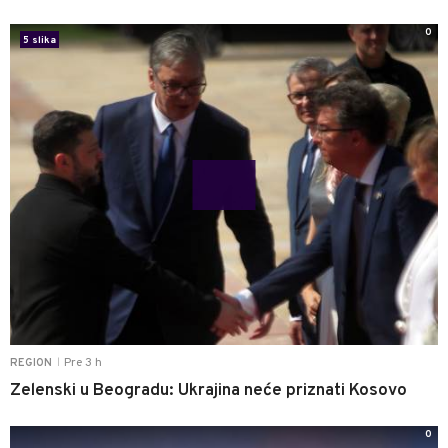
0
5 slika
Pre 3 h
REGION
|
Zelenski u Beogradu: Ukrajina neće priznati Kosovo
0