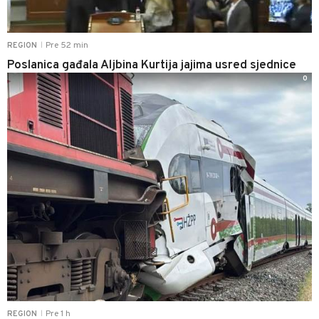
Pre 52 min
REGION
|
Poslanica gađala Aljbina Kurtija jajima usred sjednice
0
Pre 1 h
REGION
|