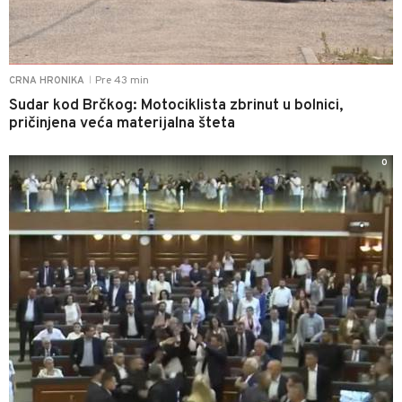
Pre 43 min
CRNA HRONIKA
|
Sudar kod Brčkog: Motociklista zbrinut u bolnici,
pričinjena veća materijalna šteta
0