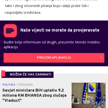
tako i zbog otvorenih pitanja koja i dalje prate tok i
raspodjelu sredstava.
Naše vijesti ne morate da provjeravate
Budite bolje informisani od drugih, preuzmite Mondo mobilnu
aplikaciju
PREUZMI APLIKACIJU
MOŽDA ĆE VAS ZANIMATI
0
POLITIKA
27.05.2025.
|
Savjet ministara BiH uplatio 9,2
miliona KM BHANSA zbog slučaja
"Viaduct"