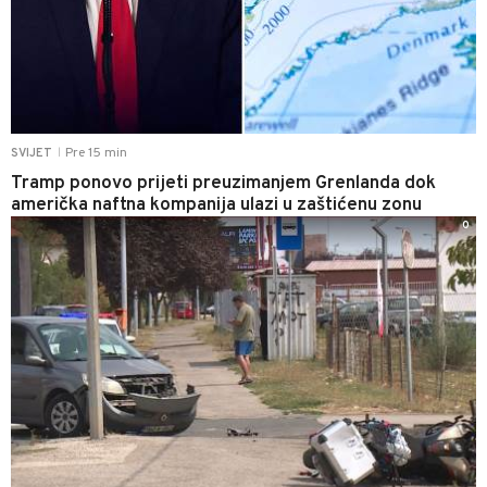
Pre 15 min
SVIJET
|
Tramp ponovo prijeti preuzimanjem Grenlanda dok
američka naftna kompanija ulazi u zaštićenu zonu
0