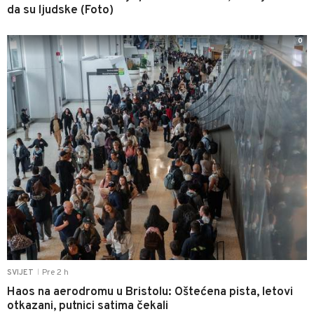
da su ljudske (Foto)
0
Pre 2 h
SVIJET
|
Haos na aerodromu u Bristolu: Oštećena pista, letovi
otkazani, putnici satima čekali