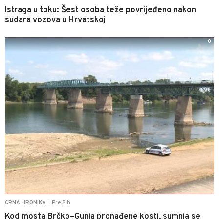
Istraga u toku: Šest osoba teže povrijeđeno nakon
sudara vozova u Hrvatskoj
0
Pre 2 h
CRNA HRONIKA
|
Kod mosta Brčko–Gunja pronađene kosti, sumnja se