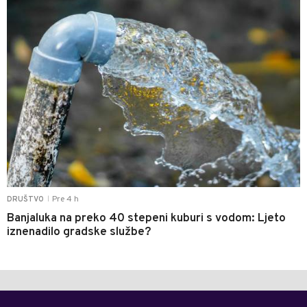
Pre 4 h
DRUŠTVO
|
Banjaluka na preko 40 stepeni kuburi s vodom: Ljeto
iznenadilo gradske službe?