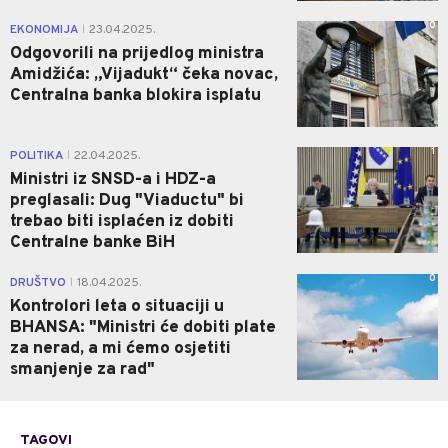
0
EKONOMIJA
23.04.2025.
|
Odgovorili na prijedlog ministra
Amidžića: „Vijadukt“ čeka novac,
Centralna banka blokira isplatu
1
POLITIKA
22.04.2025.
|
Ministri iz SNSD-a i HDZ-a
preglasali: Dug "Viaductu" bi
trebao biti isplaćen iz dobiti
Centralne banke BiH
0
DRUŠTVO
18.04.2025.
|
Kontrolori leta o situaciji u
BHANSA: "Ministri će dobiti plate
za nerad, a mi ćemo osjetiti
smanjenje za rad"
TAGOVI