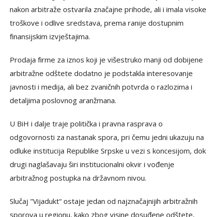
nakon arbitraže ostvarila značajne prihode, ali i imala visoke
troškove i odlive sredstava, prema ranije dostupnim
finansijskim izvještajima.
Prodaja firme za iznos koji je višestruko manji od dobijene
arbitražne odštete dodatno je podstakla interesovanje
javnosti i medija, ali bez zvaničnih potvrda o razlozima i
detaljima poslovnog aranžmana.
U BiH i dalje traje politička i pravna rasprava o
odgovornosti za nastanak spora, pri čemu jedni ukazuju na
odluke institucija Republike Srpske u vezi s koncesijom, dok
drugi naglašavaju širi institucionalni okvir i vođenje
arbitražnog postupka na državnom nivou.
Slučaj "Vijadukt“ ostaje jedan od najznačajnijih arbitražnih
sporova u regionu, kako zbog visine dosuđene odštete,