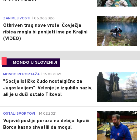
0
ZANIMLJIVOSTI
05.06.2026.
|
Otkriven trag nove vrste: Čovječja
ribica mogla bi ponijeti ime po Krajini
(VIDEO)
MONDO U SLOVENIJI
4
MONDO REPORTAŽA
16.02.2021.
|
"Socijalističko čudo nostalgično za
Jugoslavijom": Velenje je izgubilo naziv,
ali je u duši ostalo Titovo!
1
OSTALI SPORTOVI
14.02.2021.
|
Vujović poslije poraza na debiju: Igrači
Borca kasno shvatili da mogu!