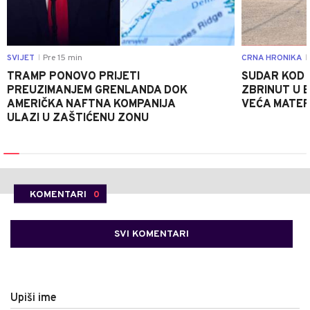
SVIJET
Pre 15 min
CRNA HRONIKA
|
|
TRAMP PONOVO PRIJETI
SUDAR KOD 
PREUZIMANJEM GRENLANDA DOK
ZBRINUT U B
AMERIČKA NAFTNA KOMPANIJA
VEĆA MATER
ULAZI U ZAŠTIĆENU ZONU
KOMENTARI
0
SVI KOMENTARI
Upiši ime