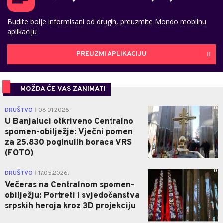
Budite bolje informisani od drugih, preuzmite Mondo mobilnu
aplikaciju
PREUZMI APLIKACIJU
MOŽDA ĆE VAS ZANIMATI
0
DRUŠTVO
08.01.2026.
|
U Banjaluci otkriveno Centralno
spomen-obilježje: Vječni pomen
za 25.830 poginulih boraca VRS
(FOTO)
0
DRUŠTVO
17.05.2026.
|
Večeras na Centralnom spomen-
obilježju: Portreti i svjedočanstva
srpskih heroja kroz 3D projekciju