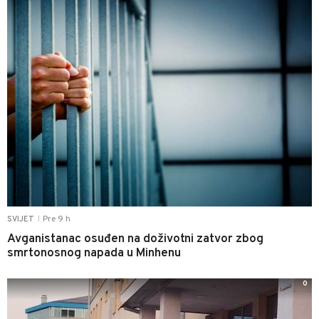
Pre 9 h
SVIJET
|
Avganistanac osuđen na doživotni zatvor zbog
smrtonosnog napada u Minhenu
0