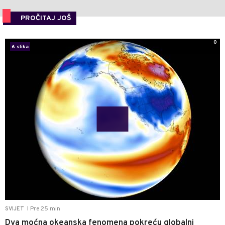
PROČITAJ JOŠ
0
6 slika
Pre 25 min
SVIJET
|
Dva moćna okeanska fenomena pokreću globalni