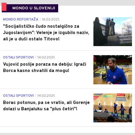
MONDO U SLOVENIJI
4
MONDO REPORTAŽA
16.02.2021.
|
"Socijalističko čudo nostalgično za
Jugoslavijom": Velenje je izgubilo naziv,
ali je u duši ostalo Titovo!
1
OSTALI SPORTOVI
14.02.2021.
|
Vujović poslije poraza na debiju: Igrači
Borca kasno shvatili da mogu!
3
OSTALI SPORTOVI
14.02.2021.
|
Borac potonuo, pa se vratio, ali Gorenje
dolazi u Banjaluku sa "plus četiri"!