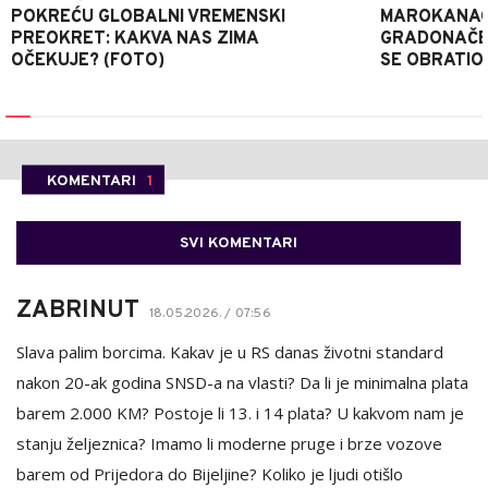
POKREĆU GLOBALNI VREMENSKI
MAROKANACA
PREOKRET: KAKVA NAS ZIMA
GRADONAČE
OČEKUJE? (FOTO)
SE OBRATI
KOMENTARI
1
SVI KOMENTARI
ZABRINUT
18.05.2026. / 07:56
Slava palim borcima. Kakav je u RS danas životni standard
nakon 20-ak godina SNSD-a na vlasti? Da li je minimalna plata
barem 2.000 KM? Postoje li 13. i 14 plata? U kakvom nam je
stanju željeznica? Imamo li moderne pruge i brze vozove
barem od Prijedora do Bijeljine? Koliko je ljudi otišlo