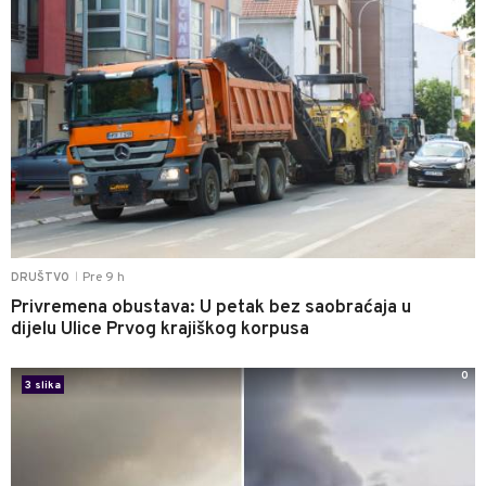
Pre 9 h
DRUŠTVO
|
Privremena obustava: U petak bez saobraćaja u
dijelu Ulice Prvog krajiškog korpusa
0
3 slika