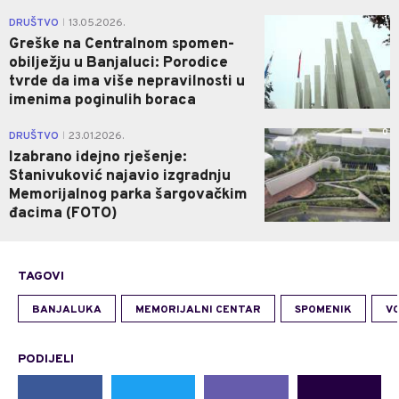
1
DRUŠTVO
13.05.2026.
|
Greške na Centralnom spomen-
obilježju u Banjaluci: Porodice
tvrde da ima više nepravilnosti u
imenima poginulih boraca
0
DRUŠTVO
23.01.2026.
|
Izabrano idejno rješenje:
Stanivuković najavio izgradnju
Memorijalnog parka šargovačkim
đacima (FOTO)
TAGOVI
BANJALUKA
MEMORIJALNI CENTAR
SPOMENIK
V
PODIJELI