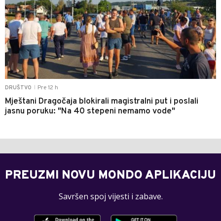
Pre 12 h
DRUŠTVO
|
Mještani Dragočaja blokirali magistralni put i poslali
jasnu poruku: "Na 40 stepeni nemamo vode"
PREUZMI NOVU MONDO APLIKACIJU
Savršen spoj vijesti i zabave.