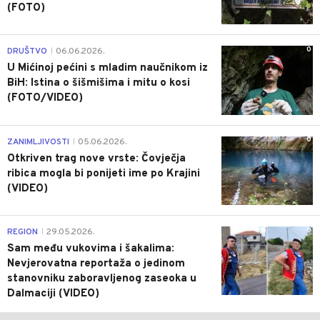
(FOTO)
0
DRUŠTVO
06.06.2026.
|
U Mićinoj pećini s mladim naučnikom iz
BiH: Istina o šišmišima i mitu o kosi
(FOTO/VIDEO)
0
ZANIMLJIVOSTI
05.06.2026.
|
Otkriven trag nove vrste: Čovječja
ribica mogla bi ponijeti ime po Krajini
(VIDEO)
0
REGION
29.05.2026.
|
Sam među vukovima i šakalima:
Nevjerovatna reportaža o jedinom
stanovniku zaboravljenog zaseoka u
Dalmaciji (VIDEO)