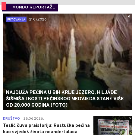
MONDO REPORTAŽE
0
21.07.2026.
PUTOVANJA
NAJDUŽA PEĆINA U BIH KRIJE JEZERO, HILJADE
ŠIŠMIŠA I KOSTI PEĆINSKOG MEDVJEDA STARE VIŠE
OD 20.000 GODINA (FOTO)
0
DRUŠTVO
28.06.2026.
|
Teslić čuva praistoriju: Rastuška pećina
kao svjedok života neandertalaca