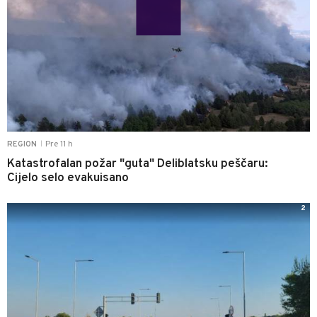
Pre 11 h
REGION
|
Katastrofalan požar "guta" Deliblatsku peščaru:
Cijelo selo evakuisano
2