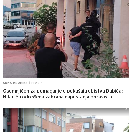
Pre 9 h
CRNA HRONIKA
|
Osumnjičen za pomaganje u pokušaju ubistva Dabića:
Nikoliću određena zabrana napuštanja boravišta
0