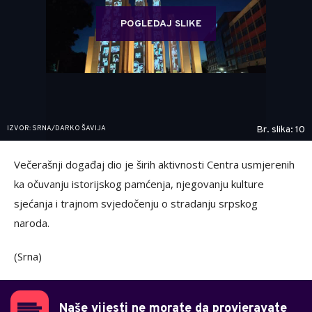
POGLEDAJ SLIKE
IZVOR: SRNA/DARKO ŠAVIJA
Br. slika: 10
Večerašnji događaj dio je širih aktivnosti Centra usmjerenih
ka očuvanju istorijskog pamćenja, njegovanju kulture
sjećanja i trajnom svjedočenju o stradanju srpskog
naroda.
(Srna)
Naše vijesti ne morate da provjeravate