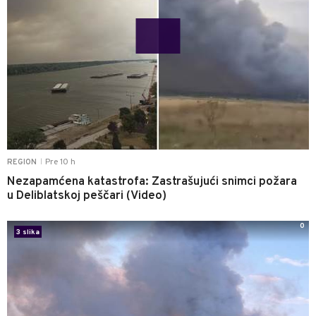
Pre 10 h
REGION
|
Nezapamćena katastrofa: Zastrašujući snimci požara
u Deliblatskoj peščari (Video)
0
3 slika