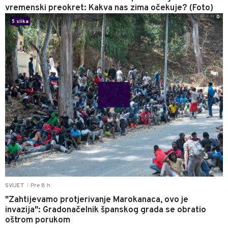
vremenski preokret: Kakva nas zima očekuje? (Foto)
0
5 slika
Pre 8 h
SVIJET
|
"Zahtijevamo protjerivanje Marokanaca, ovo je
invazija": Gradonačelnik španskog grada se obratio
oštrom porukom