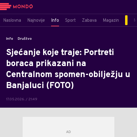
Naslovna
Najnovije
Info
Sport
Zabava
Magazin
M
Info
Društvo
Sjećanje koje traje: Portreti
boraca prikazani na
Centralnom spomen-obilježju u
Banjaluci (FOTO)
17.05.2026. / 21:49