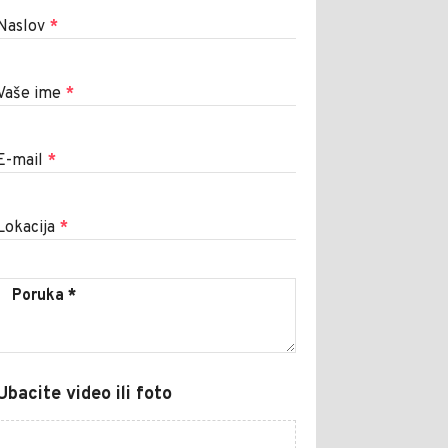
Naslov
*
Vaše ime
*
E-mail
*
Lokacija
*
Ubacite video ili foto