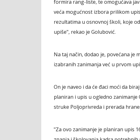
formira rang-liste, te omogućava javn
veća mogućnost izbora prilikom upis
rezultatima u osnovnoj školi, koje o
upiše", rekao je Golubović.
Na taj način, dodao je, povećana je 
izabranih zanimanja već u prvom up
On je naveo i da će đaci moći da bira
planiran i upis u ogledno zanimanje 
struke Poljoprivreda i prerada hrane
"Za ovo zanimanje je planiran upis 16
znanja i školovanja kadra potrebni