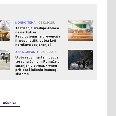
0
2
MONDO TEMA
05.12.2025.
|
Testiranje srednjoškolaca
na narkotike:
Revolucionarna prevencija
ili populistički potez koji
narušava povjerenje?
2
0
ZANIMLJIVOSTI
05.10.2025.
|
U obrazovni sistem uvode
terapiju šumom: Pomaže u
smanjenju stresa, krvnog
pritiska i jačanju imunog
sistema
UČENICI