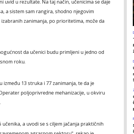
i uvid u rezultate. Na taj način, učenicima se daje
a, a sistem sam rangira, shodno njegovim
d izabranih zanimanja, po prioritetima, može da
mogućnost da učenici budu primljeni u jedno od
isnom roku.
ju između 13 struka i 77 zanimanja, te da je
Operater poljoprivredne mehanizacije, u okviru
.
 učenika, a uvodi se s ciljem jačanja praktičnih
h savremenom agrarnom sektoru", rekao je