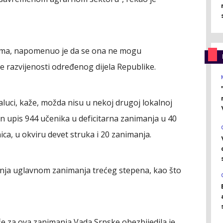
njima, napomenuo je da se ona ne mogu
ne razvijenosti određenog dijela Republike.
aluci, kaže, možda nisu u nekoj drugoj lokalnoj
en upis 944 učenika u deficitarna zanimanja u 40
ica, u okviru devet struka i 20 zanimanja.
anja uglavnom zanimanja trećeg stepena, kao što
e za ova zanimanja Vada Srpske obezbijedila je