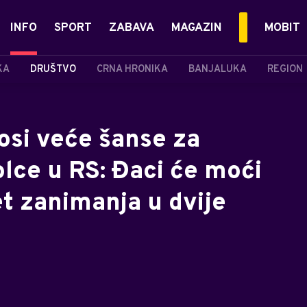
INFO
SPORT
ZABAVA
MAGAZIN
MOBIT
KA
DRUŠTVO
CRNA HRONIKA
BANJALUKA
REGION
osi veće šanse za
lce u RS: Đaci će moći
t zanimanja u dvije