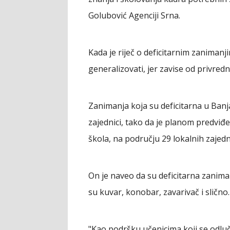
Golubović Agenciji Srna.
Kada je riječ o deficitarnim zanima
generalizovati, jer zavise od privred
Zanimanja koja su deficitarna u Banj
zajednici, tako da je planom predviđ
škola, na području 29 lokalnih zajedn
On je naveo da su deficitarna zanim
su kuvar, konobar, zavarivač i slično.
"Kao podršku učenicima koji se odluč