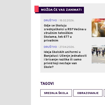
MOŽDA ĆE VAS ZANIMATI
DRUŠTVO
18.02.2026.
|
Gdje se školuju
srednjoškolci u RS? Većina u
stručnim tehničkim
školama, tek 677 u
privatnim
DRUŠTVO
27.04.2026.
|
Ideja školskih uniformi u
Banjaluci: Učenje jednakosti
i brisanje razlika ili samo
privid koji nestaje van
škole?
TAGOVI
SREDNJA ŠKOLA
OBRAZOVANJE