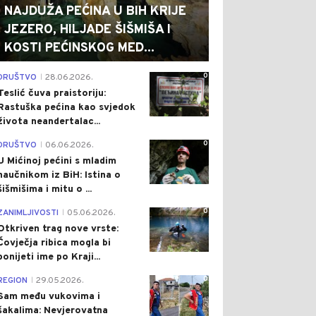
NAJDUŽA PEĆINA U BIH KRIJE
JEZERO, HILJADE ŠIŠMIŠA I
KOSTI PEĆINSKOG MED...
0
DRUŠTVO
28.06.2026.
|
Teslić čuva praistoriju:
Rastuška pećina kao svjedok
života neandertalac...
0
DRUŠTVO
06.06.2026.
|
U Mićinoj pećini s mladim
naučnikom iz BiH: Istina o
šišmišima i mitu o ...
0
ZANIMLJIVOSTI
05.06.2026.
|
Otkriven trag nove vrste:
Čovječja ribica mogla bi
ponijeti ime po Kraji...
0
REGION
29.05.2026.
|
Sam među vukovima i
šakalima: Nevjerovatna