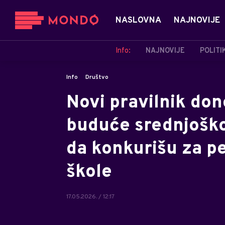
NASLOVNA
NAJNOVIJE
Info:
NAJNOVIJE
POLITI
Info
Društvo
Novi pravilnik don
buduće srednjoško
da konkurišu za pe
škole
17.05.2026. / 12:17