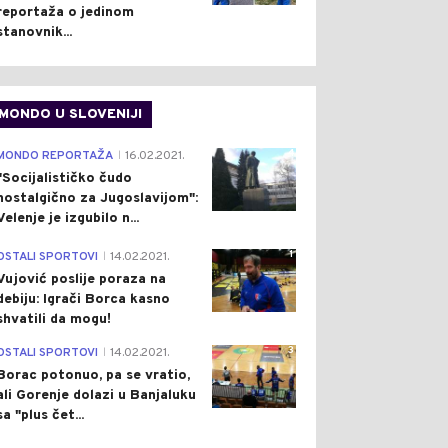
reportaža o jedinom
stanovnik...
MONDO U SLOVENIJI
4
MONDO REPORTAŽA
16.02.2021.
|
"Socijalističko čudo
nostalgično za Jugoslavijom":
Velenje je izgubilo n...
1
OSTALI SPORTOVI
14.02.2021.
|
Vujović poslije poraza na
debiju: Igrači Borca kasno
shvatili da mogu!
3
OSTALI SPORTOVI
14.02.2021.
|
Borac potonuo, pa se vratio,
ali Gorenje dolazi u Banjaluku
sa "plus čet...