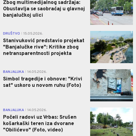
Zbog multimedijalnog sadržaja:
Obustavlja se saobraćaj u glavnoj
banjalučkoj ulici
1
DRUŠTVO
15.05.2026.
|
Stanivuković predstavio projekat
"Banjalučke rive": Kritike zbog
netransparentnosti projekta
0
BANJALUKA
14.05.2026.
|
Simbol tragedije i obnove: "Krivi
sat" uskoro u novom ruhu (Foto)
0
BANJALUKA
14.05.2026.
|
Počeli radovi uz Vrbas: Srušen
košarkaški teren iza dvorane
"Obilićevo" (Foto, video)