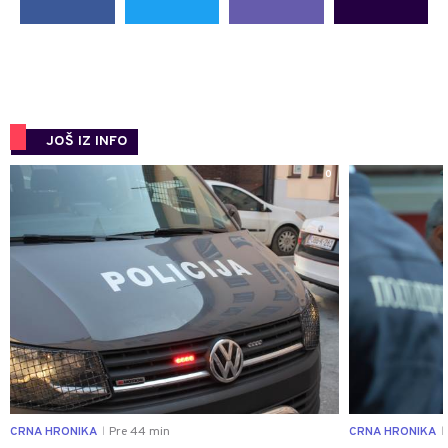
JOŠ IZ INFO
0
CRNA HRONIKA
Pre 44 min
CRNA HRONIKA
|
|