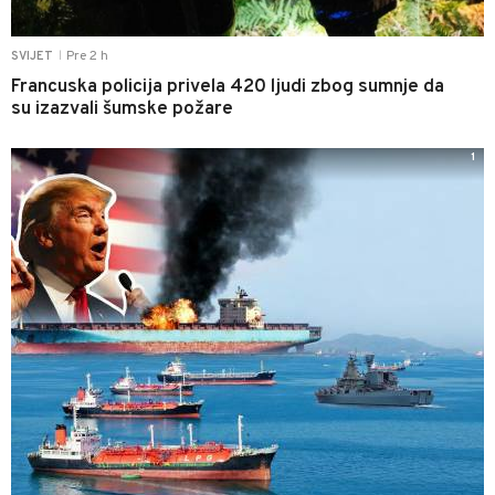
Pre 2 h
SVIJET
|
Francuska policija privela 420 ljudi zbog sumnje da
su izazvali šumske požare
1