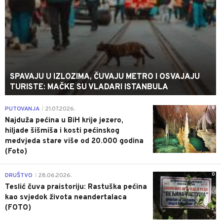
SPAVAJU U IZLOZIMA, ČUVAJU METRO I OSVAJAJU
TURISTE: MAČKE SU VLADARI ISTANBULA
0
PUTOVANJA
21.07.2026.
|
Najduža pećina u BiH krije jezero,
hiljade šišmiša i kosti pećinskog
medvjeda stare više od 20.000 godina
(Foto)
0
DRUŠTVO
28.06.2026.
|
Teslić čuva praistoriju: Rastuška pećina
kao svjedok života neandertalaca
(FOTO)