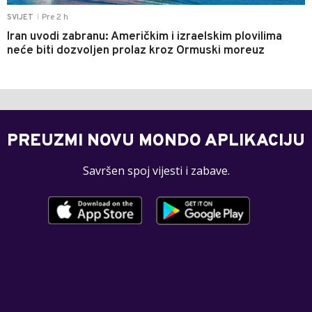
Pre 2 h
SVIJET
|
Iran uvodi zabranu: Američkim i izraelskim plovilima
neće biti dozvoljen prolaz kroz Ormuski moreuz
PREUZMI NOVU MONDO APLIKACIJU
Savršen spoj vijesti i zabave.