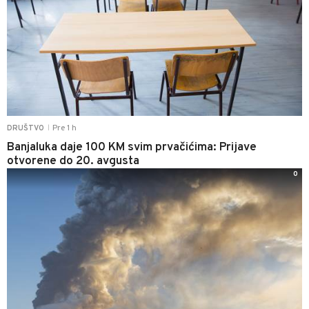
Pre 1 h
DRUŠTVO
|
Banjaluka daje 100 KM svim prvačićima: Prijave
otvorene do 20. avgusta
0