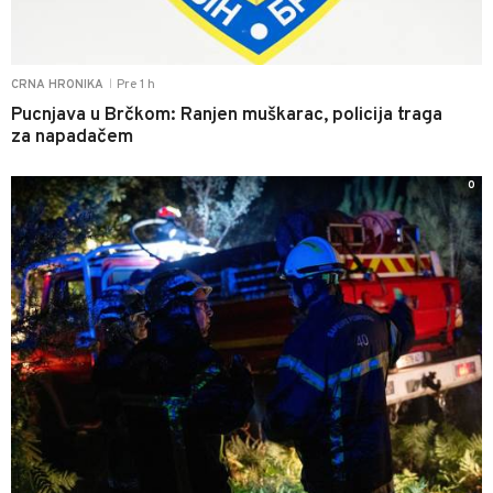
Pre 1 h
CRNA HRONIKA
|
Pucnjava u Brčkom: Ranjen muškarac, policija traga
za napadačem
0