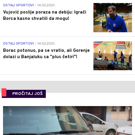
1
OSTALI SPORTOVI
14.02.2021.
|
Vujović poslije poraza na debiju: Igrači
Borca kasno shvatili da mogu!
3
OSTALI SPORTOVI
14.02.2021.
|
Borac potonuo, pa se vratio, ali Gorenje
dolazi u Banjaluku sa "plus četiri"!
PROČITAJ JOŠ
0