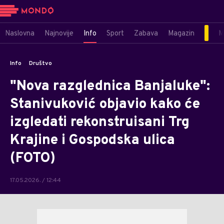
Naslovna
Najnovije
Info
Sport
Zabava
Magazin
M
Info
Društvo
"Nova razglednica Banjaluke":
Stanivuković objavio kako će
izgledati rekonstruisani Trg
Krajine i Gospodska ulica
(FOTO)
17.05.2026. / 12:44