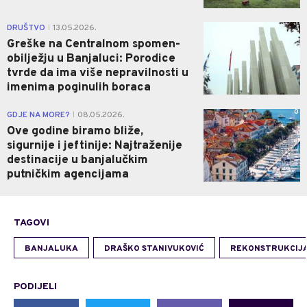
1
DRUŠTVO
13.05.2026.
|
Greške na Centralnom spomen-
obilježju u Banjaluci: Porodice
tvrde da ima više nepravilnosti u
imenima poginulih boraca
0
GDJE NA MORE?
08.05.2026.
|
Ove godine biramo bliže,
sigurnije i jeftinije: Najtraženije
destinacije u banjalučkim
putničkim agencijama
TAGOVI
BANJALUKA
DRAŠKO STANIVUKOVIĆ
REKONSTRUKCIJ
PODIJELI