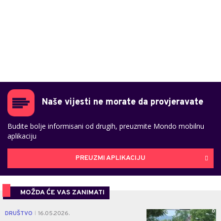
Naše vijesti ne morate da provjeravate
Budite bolje informisani od drugih, preuzmite Mondo mobilnu
aplikaciju
PREUZMI APLIKACIJU
MOŽDA ĆE VAS ZANIMATI
0
DRUŠTVO
16.05.2026.
|