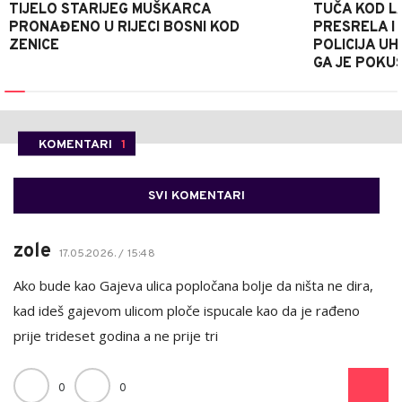
TIJELO STARIJEG MUŠKARCA
TUČA KOD L
PRONAĐENO U RIJECI BOSNI KOD
PRESRELA I
ZENICE
POLICIJA UH
GA JE POKU
KOMENTARI
1
SVI KOMENTARI
zole
17.05.2026. / 15:48
Ako bude kao Gajeva ulica popločana bolje da ništa ne dira,
kad ideš gajevom ulicom ploče ispucale kao da je rađeno
prije trideset godina a ne prije tri
0
0