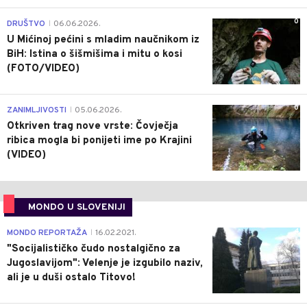
0
DRUŠTVO
06.06.2026.
|
U Mićinoj pećini s mladim naučnikom iz
BiH: Istina o šišmišima i mitu o kosi
(FOTO/VIDEO)
0
ZANIMLJIVOSTI
05.06.2026.
|
Otkriven trag nove vrste: Čovječja
ribica mogla bi ponijeti ime po Krajini
(VIDEO)
MONDO U SLOVENIJI
4
MONDO REPORTAŽA
16.02.2021.
|
"Socijalističko čudo nostalgično za
Jugoslavijom": Velenje je izgubilo naziv,
ali je u duši ostalo Titovo!