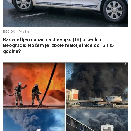
Pre 1 h
REGION
|
Rasvijetljen napad na djevojku (18) u centru
Beograda: Nožem je izbole maloljetnice od 13 i 15
godina?
0