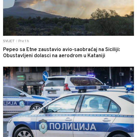
Pre 1 h
SVIJET
|
Pepeo sa Etne zaustavio avio-saobraćaj na Siciliji:
Obustavljeni dolasci na aerodrom u Kataniji
0