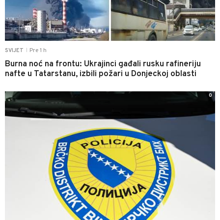
Pre 1 h
SVIJET
|
Burna noć na frontu: Ukrajinci gađali rusku rafineriju
nafte u Tatarstanu, izbili požari u Donjeckoj oblasti
0