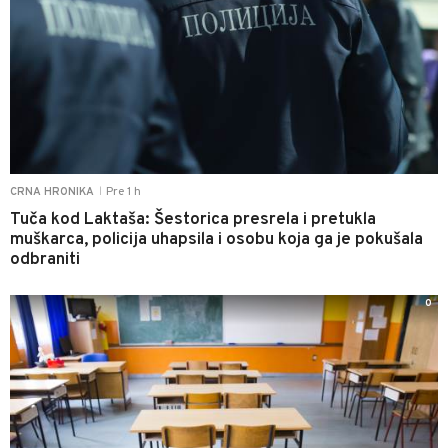
Pre 1 h
CRNA HRONIKA
|
Tuča kod Laktaša: Šestorica presrela i pretukla
muškarca, policija uhapsila i osobu koja ga je pokušala
odbraniti
0