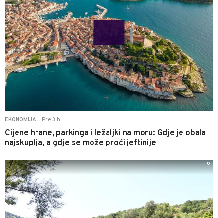
Pre 3 h
EKONOMIJA
|
Cijene hrane, parkinga i ležaljki na moru: Gdje je obala
najskuplja, a gdje se može proći jeftinije
0