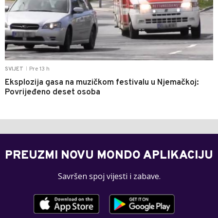
Pre 13 h
SVIJET
|
Eksplozija gasa na muzičkom festivalu u Njemačkoj:
Povrijeđeno deset osoba
PREUZMI NOVU MONDO APLIKACIJU
Savršen spoj vijesti i zabave.