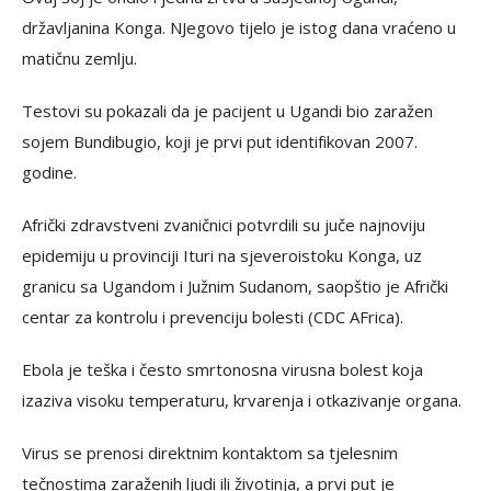
državljanina Konga. NJegovo tijelo je istog dana vraćeno u
matičnu zemlju.
Testovi su pokazali da je pacijent u Ugandi bio zaražen
sojem Bundibugio, koji je prvi put identifikovan 2007.
godine.
Afrički zdravstveni zvaničnici potvrdili su juče najnoviju
epidemiju u provinciji Ituri na sjeveroistoku Konga, uz
granicu sa Ugandom i Južnim Sudanom, saopštio je Afrički
centar za kontrolu i prevenciju bolesti (CDC AFrica).
Ebola je teška i često smrtonosna virusna bolest koja
izaziva visoku temperaturu, krvarenja i otkazivanje organa.
Virus se prenosi direktnim kontaktom sa tjelesnim
tečnostima zaraženih ljudi ili životinja, a prvi put je