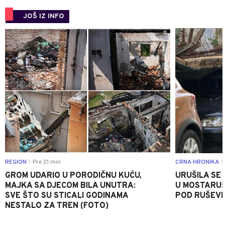
JOŠ IZ INFO
0
REGION
Pre 21 min
CRNA HRONIKA
|
|
GROM UDARIO U PORODIČNU KUĆU,
URUŠILA SE
MAJKA SA DJECOM BILA UNUTRA:
U MOSTARU:
SVE ŠTO SU STICALI GODINAMA
POD RUŠEV
NESTALO ZA TREN (FOTO)