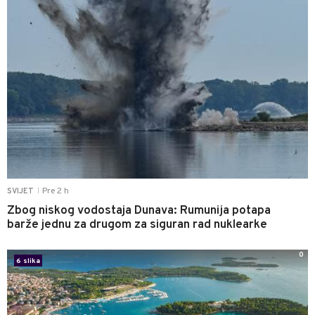
Pre 2 h
SVIJET
|
Zbog niskog vodostaja Dunava: Rumunija potapa
barže jednu za drugom za siguran rad nuklearke
0
6 slika