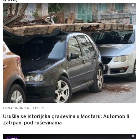
0
Pre 1 h
CRNA HRONIKA
|
Urušila se istorijska građevina u Mostaru: Automobili
zatrpani pod ruševinama
0