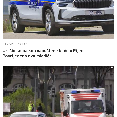
Pre 13 h
REGION
|
Urušio se balkon napuštene kuće u Rijeci:
Povrijeđena dva mladića
0