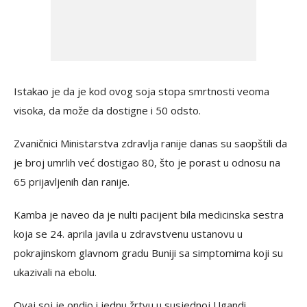
Istakao je da je kod ovog soja stopa smrtnosti veoma
visoka, da može da dostigne i 50 odsto.
Zvaničnici Ministarstva zdravlja ranije danas su saopštili da
je broj umrlih već dostigao 80, što je porast u odnosu na
65 prijavljenih dan ranije.
Kamba je naveo da je nulti pacijent bila medicinska sestra
koja se 24. aprila javila u zdravstvenu ustanovu u
pokrajinskom glavnom gradu Buniji sa simptomima koji su
ukazivali na ebolu.
Ovaj soj je ondio i jednu žrtvu u susjednoj Ugandi,