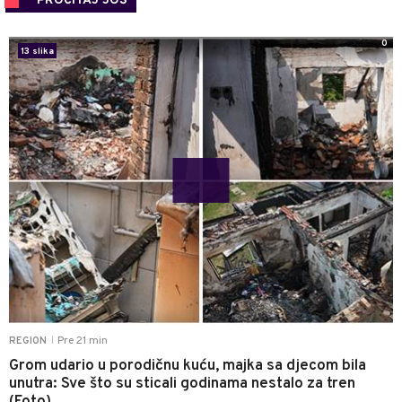
PROČITAJ JOŠ
0
13 slika
Pre 21 min
REGION
|
Grom udario u porodičnu kuću, majka sa djecom bila
unutra: Sve što su sticali godinama nestalo za tren
(Foto)