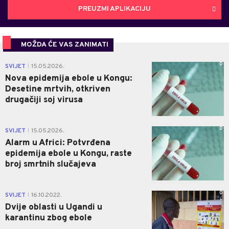
PREUZMI APLIKACIJU
MOŽDA ĆE VAS ZANIMATI
0
SVIJET
15.05.2026.
|
Nova epidemija ebole u Kongu:
Desetine mrtvih, otkriven
drugačiji soj virusa
0
SVIJET
15.05.2026.
|
Alarm u Africi: Potvrđena
epidemija ebole u Kongu, raste
broj smrtnih slučajeva
0
SVIJET
16.10.2022.
|
Dvije oblasti u Ugandi u
karantinu zbog ebole