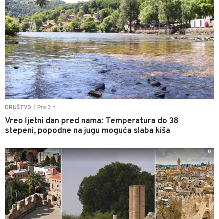
Pre 3 h
DRUŠTVO
|
Vreo ljetni dan pred nama: Temperatura do 38
stepeni, popodne na jugu moguća slaba kiša
0