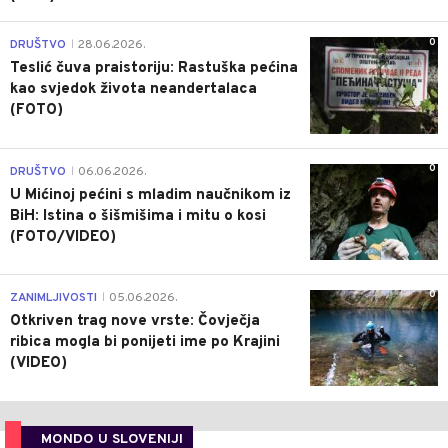
0
DRUŠTVO
28.06.2026.
|
Teslić čuva praistoriju: Rastuška pećina
kao svjedok života neandertalaca
(FOTO)
0
DRUŠTVO
06.06.2026.
|
U Mićinoj pećini s mladim naučnikom iz
BiH: Istina o šišmišima i mitu o kosi
(FOTO/VIDEO)
0
ZANIMLJIVOSTI
05.06.2026.
|
Otkriven trag nove vrste: Čovječja
ribica mogla bi ponijeti ime po Krajini
(VIDEO)
MONDO U SLOVENIJI