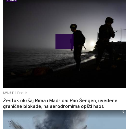
6 slika
Pre 1 h
SVIJET
|
Žestok okršaj Rima i Madrida: Pao Šengen, uvedene
granične blokade, na aerodromima opšti haos
0