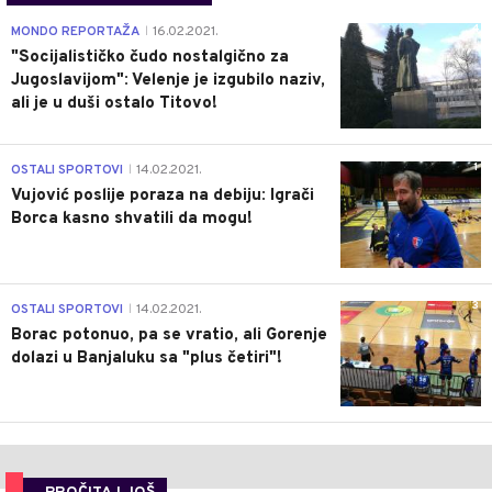
4
MONDO REPORTAŽA
16.02.2021.
|
"Socijalističko čudo nostalgično za
Jugoslavijom": Velenje je izgubilo naziv,
ali je u duši ostalo Titovo!
1
OSTALI SPORTOVI
14.02.2021.
|
Vujović poslije poraza na debiju: Igrači
Borca kasno shvatili da mogu!
3
OSTALI SPORTOVI
14.02.2021.
|
Borac potonuo, pa se vratio, ali Gorenje
dolazi u Banjaluku sa "plus četiri"!