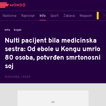
Naslovna
Najnovije
Info
Sport
Zabava
Magazin
M
Info
Svijet
Nulti pacijent bila medicinska
sestra: Od ebole u Kongu umrlo
80 osoba, potvrđen smrtonosni
soj
16.05.2026. / 23:04