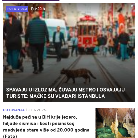
0
Pre 22 h
FOTO, VIDEO
SPAVAJU U IZLOZIMA, ČUVAJU METRO I OSVAJAJU
TURISTE: MAČKE SU VLADARI ISTANBULA
0
PUTOVANJA
21.07.2026.
|
Najduža pećina u BiH krije jezero,
hiljade šišmiša i kosti pećinskog
medvjeda stare više od 20.000 godina
(Foto)