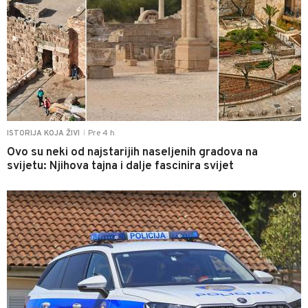
Pre 4 h
ISTORIJA KOJA ŽIVI
|
Ovo su neki od najstarijih naseljenih gradova na
svijetu: Njihova tajna i dalje fascinira svijet
0