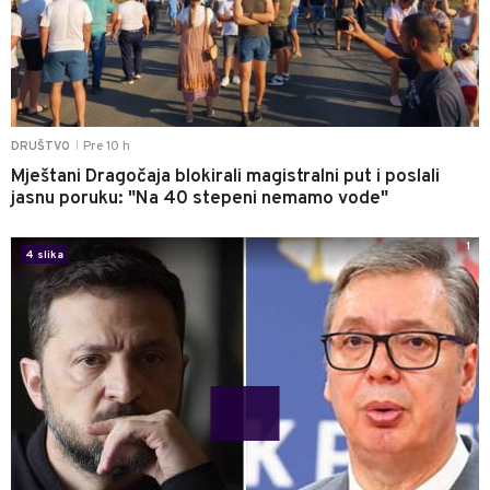
Pre 10 h
DRUŠTVO
|
Mještani Dragočaja blokirali magistralni put i poslali
jasnu poruku: "Na 40 stepeni nemamo vode"
1
4 slika