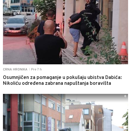
Pre 7 h
CRNA HRONIKA
|
Osumnjičen za pomaganje u pokušaju ubistva Dabića:
Nikoliću određena zabrana napuštanja boravišta
0