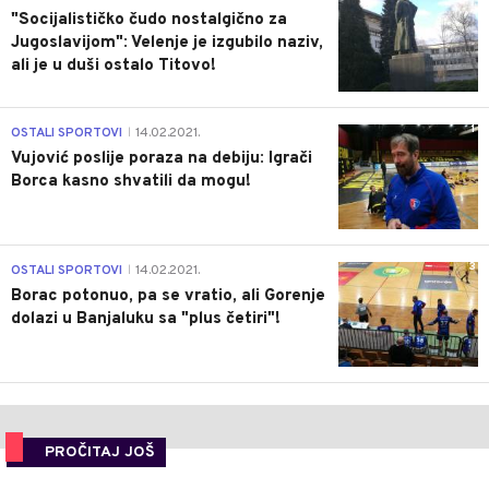
"Socijalističko čudo nostalgično za
Jugoslavijom": Velenje je izgubilo naziv,
ali je u duši ostalo Titovo!
1
OSTALI SPORTOVI
14.02.2021.
|
Vujović poslije poraza na debiju: Igrači
Borca kasno shvatili da mogu!
3
OSTALI SPORTOVI
14.02.2021.
|
Borac potonuo, pa se vratio, ali Gorenje
dolazi u Banjaluku sa "plus četiri"!
PROČITAJ JOŠ