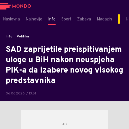
Naslovna
Najnovije
Info
Sport
Zabava
Magazin
M
Info
Politika
SAD zaprijetile preispitivanjem
uloge u BiH nakon neuspjeha
PIK-a da izabere novog visokog
predstavnika
06.06.2026. / 13:51