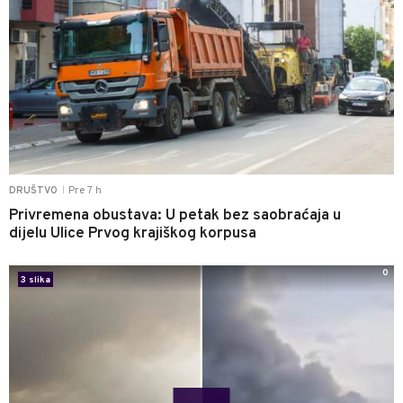
Pre 7 h
DRUŠTVO
|
Privremena obustava: U petak bez saobraćaja u
dijelu Ulice Prvog krajiškog korpusa
0
3 slika