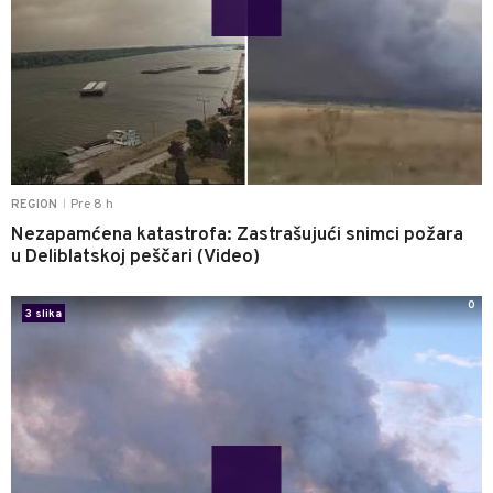
Pre 8 h
REGION
|
Nezapamćena katastrofa: Zastrašujući snimci požara
u Deliblatskoj peščari (Video)
0
3 slika