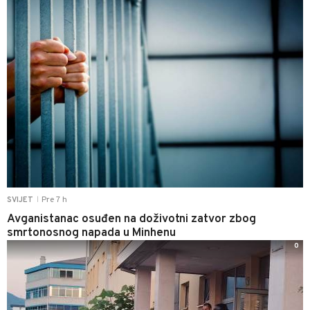
Pre 7 h
SVIJET
|
Avganistanac osuđen na doživotni zatvor zbog
smrtonosnog napada u Minhenu
0