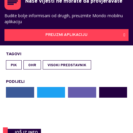
Naše vijesti ne morate da provjeravate
Budite bolje informisani od drugih, preuzmite Mondo mobilnu
aplikaciju
PREUZMI APLIKACIJU
TAGOVI
PIK
OHR
VISOKI PREDSTAVNIK
PODIJELI
JOŠ IZ INFO