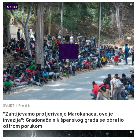
0
5 slika
Pre 6 h
SVIJET
|
"Zahtijevamo protjerivanje Marokanaca, ovo je
invazija": Gradonačelnik španskog grada se obratio
oštrom porukom
0