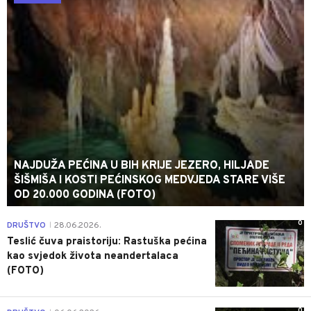
NAJDUŽA PEĆINA U BIH KRIJE JEZERO, HILJADE
ŠIŠMIŠA I KOSTI PEĆINSKOG MEDVJEDA STARE VIŠE
OD 20.000 GODINA (FOTO)
0
DRUŠTVO
28.06.2026.
|
Teslić čuva praistoriju: Rastuška pećina
kao svjedok života neandertalaca
(FOTO)
0