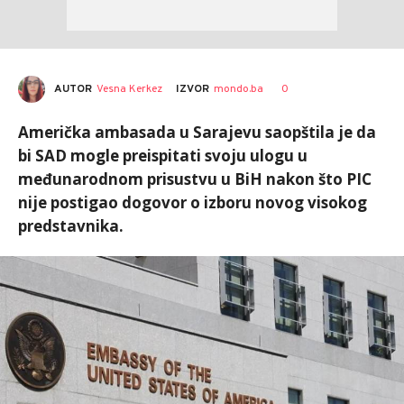
AUTOR
Vesna Kerkez
0
IZVOR
mondo.ba
Američka ambasada u Sarajevu saopštila je da
bi SAD mogle preispitati svoju ulogu u
međunarodnom prisustvu u BiH nakon što PIC
nije postigao dogovor o izboru novog visokog
predstavnika.