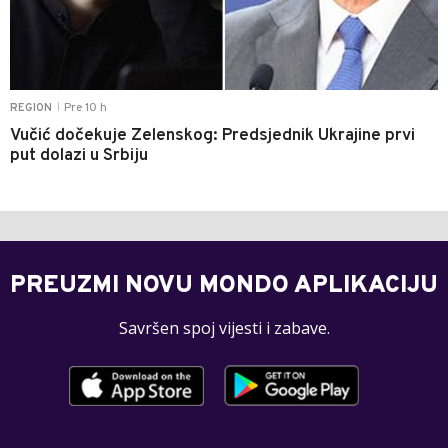
Pre 10 h
REGION
|
Vučić dočekuje Zelenskog: Predsjednik Ukrajine prvi
put dolazi u Srbiju
PREUZMI NOVU MONDO APLIKACIJU
Savršen spoj vijesti i zabave.