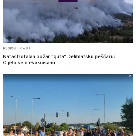
Pre 9 h
REGION
|
Katastrofalan požar "guta" Deliblatsku peščaru:
Cijelo selo evakuisano
2