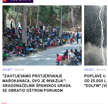
0
SVIJET
Pre 6 h
SVIJET
Pre 6 h
|
|
"ZAHTIJEVAMO PROTJERIVANJE
POPLAVE U K
MAROKANACA, OVO JE INVAZIJA":
OD 25.000 LJ
GRADONAČELNIK ŠPANSKOG GRADA
"DOLFIN" (V
SE OBRATIO OŠTROM PORUKOM